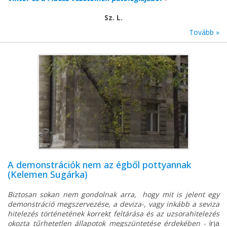
Sz. L.
Tovább »
A demonstrációk nem az égből pottyannak
(Kelemen Sugárka)
Biztosan sokan nem gondolnak arra, hogy mit is jelent egy
demonstráció megszervezése, a deviza-, vagy inkább a seviza
hitelezés történetének korrekt feltárása és az uzsorahitelezés
okozta tűrhetetlen állapotok megszüntetése érdekében
- írja