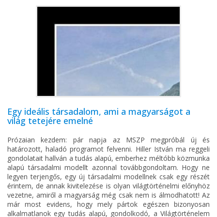
Egy ideális társadalom, ami a magyarságot a
világ tetejére emelné
Prózaian kezdem: pár napja az MSZP megpróbál új és
határozott, haladó programot felvenni. Hiller István ma reggeli
gondolatait hallván a tudás alapú, emberhez méltóbb közmunka
alapú társadalmi modellt azonnal továbbgondoltam. Hogy ne
legyen terjengős, egy új társadalmi modellnek csak egy részét
érintem, de annak kivitelezése is olyan világtörténelmi előnyhöz
vezetne, amiről a magyarság még csak nem is álmodhatott! Az
már most evidens, hogy mely pártok egészen bizonyosan
alkalmatlanok egy tudás alapú, gondolkodó, a Világtörténelem