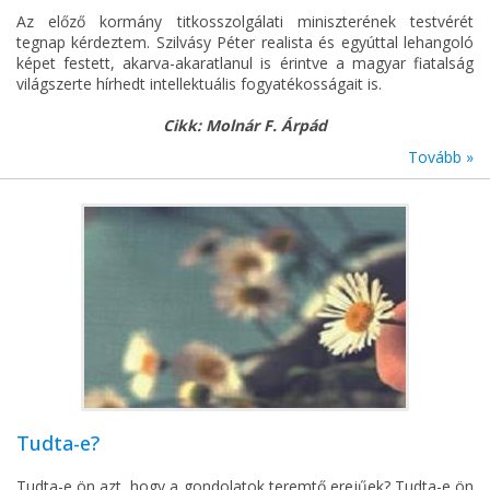
Az előző kormány titkosszolgálati miniszterének testvérét
tegnap kérdeztem. Szilvásy Péter realista és egyúttal lehangoló
képet festett, akarva-akaratlanul is érintve a magyar fiatalság
világszerte hírhedt intellektuális fogyatékosságait is.
Cikk: Molnár F. Árpád
Tovább »
Tudta-e?
Tudta-e ön azt, hogy a gondolatok teremtő erejűek? Tudta-e ön