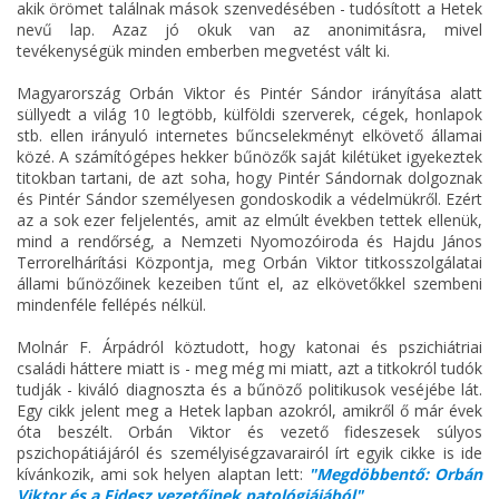
akik örömet találnak mások szenvedésében - tudósított a Hetek
nevű lap. Azaz jó okuk van az anonimitásra, mivel
tevékenységük minden emberben megvetést vált ki.
Magyarország Orbán Viktor és Pintér Sándor irányítása alatt
süllyedt a világ 10 legtöbb, külföldi szerverek, cégek, honlapok
stb. ellen irányuló internetes bűncselekményt elkövető államai
közé. A számítógépes hekker bűnözők saját kilétüket igyekeztek
titokban tartani, de azt soha, hogy Pintér Sándornak dolgoznak
és Pintér Sándor személyesen gondoskodik a védelmükről. Ezért
az a sok ezer feljelentés, amit az elmúlt években tettek ellenük,
mind a rendőrség, a Nemzeti Nyomozóiroda és Hajdu János
Terrorelhárítási Központja, meg Orbán Viktor titkosszolgálatai
állami bűnözőinek kezeiben tűnt el, az elkövetőkkel szembeni
mindenféle fellépés nélkül.
Molnár F. Árpádról köztudott, hogy katonai és pszichiátriai
családi háttere miatt is - meg még mi miatt, azt a titkokról tudók
tudják - kiváló diagnoszta és a bűnöző politikusok veséjébe lát.
Egy cikk jelent meg a Hetek lapban azokról, amikről ő már évek
óta beszélt. Orbán Viktor és vezető fideszesek súlyos
pszichopátiájáról és személyiségzavarairól írt egyik cikke is ide
kívánkozik, ami sok helyen alaptan lett:
"Megdöbbentő: Orbán
Viktor és a Fidesz vezetőinek patológiájából"
.