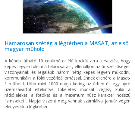
Hamarosan szétég a légtérben a MASAT, az első
magyar műhold
A képen látható 10 centiméter élű kockát arra tervezték, hogy
képes legyen túlélni a felbocsátást, ellenálljon az űr szélsőséges
viszonyainak és legalább három hétig képes legyen működni,
kommunikálni a földi vezérlőállomással. Ennek ellenére a Masat-
1 műhold, több mint 1000 napja kering az űrben és egy apró
üzemzavartól eltekintve tökéletes munkát végez, küldi a
rádiójeleket, a fotókat és a maximum húsz karakter hosszú
"sms-eket". Napjai viszont meg vannak számlálva: január végén
elenyészik a légkörben.