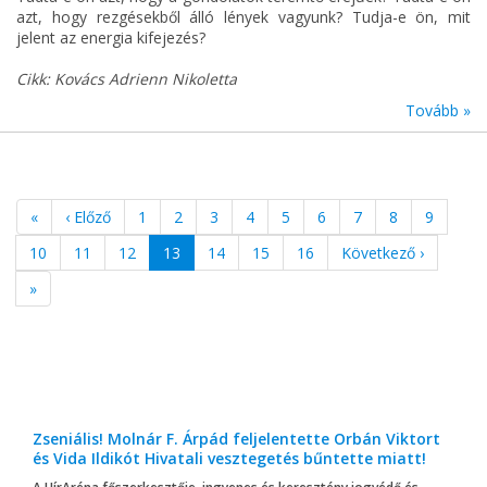
azt, hogy rezgésekből álló lények vagyunk? Tudja-e ön, mit
jelent az energia kifejezés?
Cikk: Kovács Adrienn Nikoletta
Tovább »
«
‹ Előző
1
2
3
4
5
6
7
8
9
10
11
12
13
14
15
16
Következő ›
»
Zseniális! Molnár F. Árpád feljelentette Orbán Viktort
és Vida Ildikót Hivatali vesztegetés bűntette miatt!