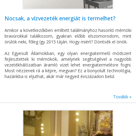
Nocsak, a vízvezeték energiát is termelhet?
Amikor a következőkben említett találmányhoz hasonló mérnöki
bravúrokkal találkozom, gyakran előbb elszomorodom, mint
örülök neki, főleg így 2015 táján. Hogy miért? Döntsék el önök.
Az Egyesült Államokban, egy olyan energiatermelő módszert
fejlesztettek ki mérnökök, amelynek segítségével a nagyobb
vezetékhálózatban áramló vizet lehet energiatermelésre fogni.
Most nézzenek rá a képre, megvan? Ez a bonyolult technológia,
hazánkba is eljuthat, akár már negyed évszázadon belül.
Tovább »