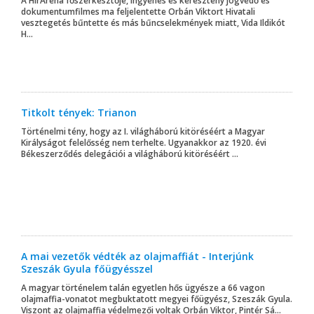
A HírAréna főszerkesztője, ingyenes és keresztény jogvédő és
dokumentumfilmes ma feljelentette Orbán Viktort Hivatali
vesztegetés bűntette és más bűncselekmények miatt, Vida Ildikót
H...
Titkolt tények: Trianon
Történelmi tény, hogy az I. világháború kitöréséért a Magyar
Királyságot felelősség nem terhelte. Ugyanakkor az 1920. évi
Békeszerződés delegációi a világháború kitöréséért ...
A mai vezetők védték az olajmaffiát - Interjúnk
Szeszák Gyula főügyésszel
A magyar történelem talán egyetlen hős ügyésze a 66 vagon
olajmaffia-vonatot megbuktatott megyei főügyész, Szeszák Gyula.
Viszont az olajmaffia védelmezői voltak Orbán Viktor, Pintér Sá...