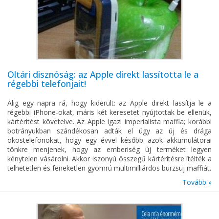
Oltári disznóság: az Apple direkt lassította le a
régebbi telefonjait!
Alig egy napra rá, hogy kiderült: az Apple direkt lassítja le a
régebbi iPhone-okat, máris két keresetet nyújtottak be ellenük,
kártérítést követelve. Az Apple igazi imperialista maffia; korábbi
botrányukban szándékosan adták el úgy az új és drága
okostelefonokat, hogy egy évvel később azok akkumulátorai
tönkre menjenek, hogy az emberiség új terméket legyen
kénytelen vásárolni. Akkor iszonyú összegű kártérítésre ítélték a
telhetetlen és feneketlen gyomrú multimilliárdos burzsuj maffiát.
Tovább »