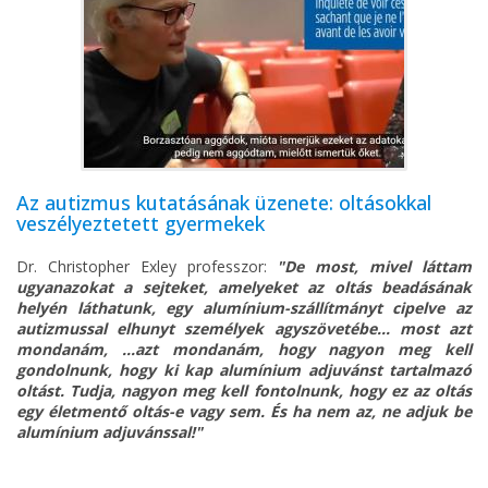
Az autizmus kutatásának üzenete: oltásokkal
veszélyeztetett gyermekek
Dr. Christopher Exley professzor:
"De most, mivel láttam
ugyanazokat a sejteket, amelyeket az oltás beadásának
helyén láthatunk, egy alumínium-szállítmányt cipelve az
autizmussal elhunyt személyek agyszövetébe... most azt
mondanám, ...azt mondanám, hogy nagyon meg kell
gondolnunk, hogy ki kap alumínium adjuvánst tartalmazó
oltást. Tudja, nagyon meg kell fontolnunk, hogy ez az oltás
egy életmentő oltás-e vagy sem. És ha nem az, ne adjuk be
alumínium adjuvánssal!"