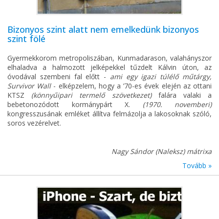
Bizonyos szint alatt nem emelkedünk bizonyos
szint fölé
Gyermekkorom metropoliszában, Kunmadarason, valahányszor
elhaladva a halmozott jelképekkel tűzdelt Kálvin úton, az
óvodával szembeni fal előtt -
ami egy igazi túlélő műtárgy,
Survivor Wall
- elképzelem, hogy a ’70-es évek elején az ottani
KTSZ
(könnyűipari termelő szövetkezet)
falára valaki a
bebetonozódott kormánypárt X.
(1970. novemberi)
kongresszusának emléket állítva felmázolja a lakosoknak szóló,
soros vezérelvet.
Nagy Sándor (Naleksz) mátrixa
Tovább »