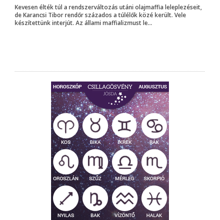
Kevesen élték túl a rendszerváltozás utáni olajmaffia leleplezéseit,
de Karancsi Tibor rendőr százados a túlélők közé került. Vele
készítettünk interjút. Az állami maffializmust le...