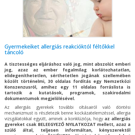
Gyermekeiket allergiás reakcióktól féltőkkel
táncoló
A tisztességes eljáráshoz való jog, mint abszolút emberi
jog, azaz az ember fogalmilag korlátozhatatlan,
elidegeníthetetlen, sérthetetlen jogának szellemében
közölt történelmi, 30 oldalas fordítás egy Nemzetközi
Konszenzusról, amihez egy 11 oldalas forráslista is
tartozik a kutatások, programok, szakirodalmi
dokumentumok megjelölésével.
Az allergiás gyerekek további oltásairól való döntési
mechanizmust is részletezik benne kockázatelemzéssel, allergia
vizsgálatokkal együtt, aminek a konklúziója, hogy
az allergiás
gyereket csak BELEEGYEZŐ NYILATKOZAT mellett, azaz a
szülő által, teljesen informáltan, kényszerektől