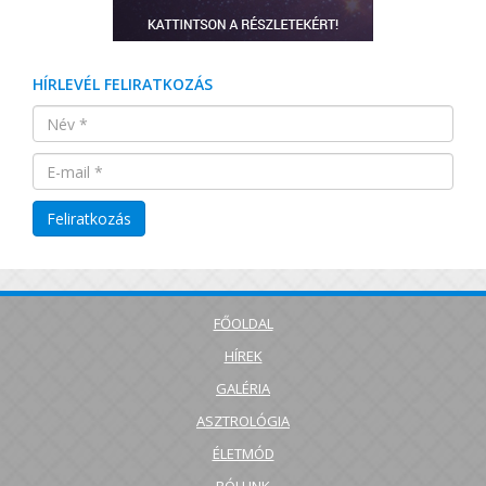
HÍRLEVÉL FELIRATKOZÁS
FŐOLDAL
HÍREK
GALÉRIA
ASZTROLÓGIA
ÉLETMÓD