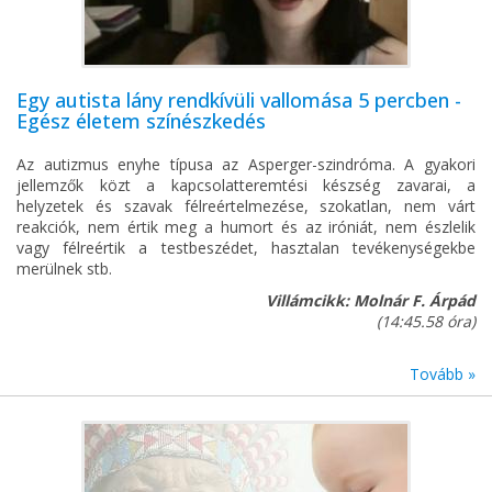
Egy autista lány rendkívüli vallomása 5 percben -
Egész életem színészkedés
Az autizmus enyhe típusa az Asperger-szindróma. A gyakori
jellemzők közt a kapcsolatteremtési készség zavarai, a
helyzetek és szavak félreértelmezése, szokatlan, nem várt
reakciók, nem értik meg a humort és az iróniát, nem észlelik
vagy félreértik a testbeszédet, hasztalan tevékenységekbe
merülnek stb.
Villámcikk: Molnár F. Árpád
(14:45.58 óra)
Tovább »