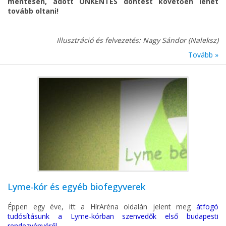
mentesen, adott ÖNKÉNTES döntést követően lehet
tovább oltani!
Illusztráció és felvezetés: Nagy Sándor (Naleksz)
Tovább »
Lyme-kór és egyéb biofegyverek
Éppen egy éve, itt a HírAréna oldalán jelent meg
átfogó
tudósításunk a Lyme-kórban szenvedők első budapesti
rendezvényéről.