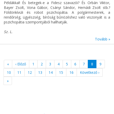
Példákkal! És betegek-e a Fidesz szavazói? És Orbán Viktor,
Bayer Zsolt, Vona Gábor, Csányi Sándor, Hernádi Zsolt stb.?
Földönkívüli és robot pszichopátia. A polgármesterek, a
rendőrség, ügyészség, bíróság bűnözéshez való viszonyát is a
pszichopátia szempontjából hallhatják.
Sz. L.
Tovább »
«
‹ Előző
1
2
3
4
5
6
7
8
9
10
11
12
13
14
15
16
Következő ›
»