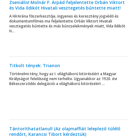
Zseniális! Molnár F. Árpád feljelentette Orbán Viktort
és Vida Ildikót Hivatali vesztegetés bűntette miatt!
A HírAréna főszerkesztője, ingyenes és keresztény jogvédő és
dokumentumfilmes ma feljelentette Orbán Viktort Hivatali
vesztegetés bűntette és más bűncselekmények miatt, Vida Ildikót
H...
Titkolt tények: Trianon
Történelmi tény, hogy az I. világháború kitöréséért a Magyar
Királyságot felelősség nem terhelte. Ugyanakkor az 1920. évi
Békeszerződés delegációi a világháború kitöréséért ...
Tántoríthatatlanul! (Az olajmaffiát leleplező túlélő
rendőrt, Karancsi Tibort kérdeztük)