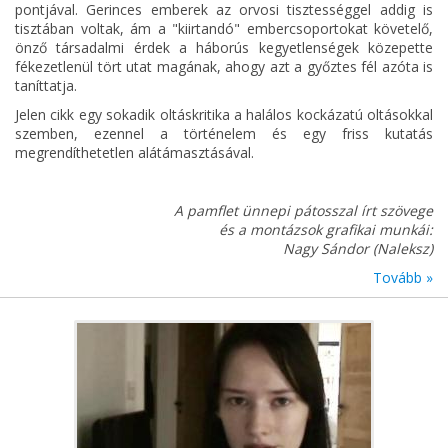
pontjával. Gerinces emberek az orvosi tisztességgel addig is
tisztában voltak, ám a "kiirtandó" embercsoportokat követelő,
önző társadalmi érdek a háborús kegyetlenségek közepette
fékezetlenül tört utat magának, ahogy azt a győztes fél azóta is
taníttatja.
Jelen cikk egy sokadik oltáskritika a halálos kockázatú oltásokkal
szemben, ezennel a történelem és egy friss kutatás
megrendíthetetlen alátámasztásával.
A pamflet ünnepi pátosszal írt szövege
és a montázsok grafikai munkái:
Nagy Sándor (Naleksz)
Tovább »