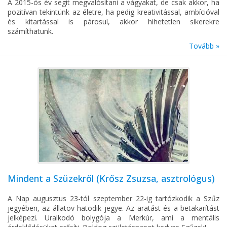
A 2015-ös év segít megvalósítani a vágyakat, de csak akkor, ha
pozitívan tekintünk az életre, ha pedig kreativitással, ambícióval
és kitartással is párosul, akkor hihetetlen sikerekre
számíthatunk.
Tovább »
Mindent a Szüzekről (Krősz Zsuzsa, asztrológus)
A Nap augusztus 23-tól szeptember 22-ig tartózkodik a Szűz
jegyében, az állatöv hatodik jegye. Az aratást és a betakarítást
jelképezi. Uralkodó bolygója a Merkúr, ami a mentális