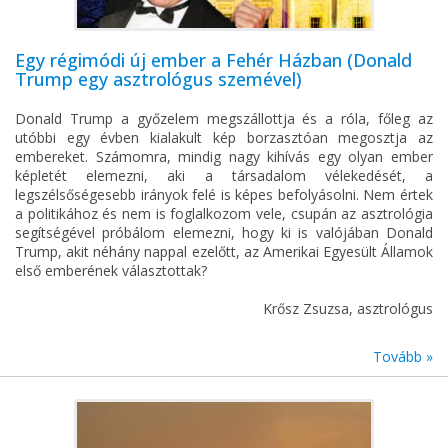
Egy régimódi új ember a Fehér Házban (Donald
Trump egy asztrológus szemével)
Donald Trump a győzelem megszállottja és a róla, főleg az
utóbbi egy évben kialakult kép borzasztóan megosztja az
embereket. Számomra, mindig nagy kihívás egy olyan ember
képletét elemezni, aki a társadalom vélekedését, a
legszélsőségesebb irányok felé is képes befolyásolni. Nem értek
a politikához és nem is foglalkozom vele, csupán az asztrológia
segítségével próbálom elemezni, hogy ki is valójában Donald
Trump, akit néhány nappal ezelőtt, az Amerikai Egyesült Államok
első emberének választottak?
Krősz Zsuzsa, asztrológus
Tovább »