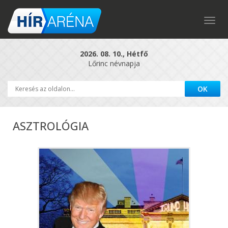
Togg
navig
2026. 08. 10., Hétfő
Lőrinc névnapja
ASZTROLÓGIA