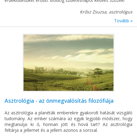
érdeklődésüket erősíti. Boldog születésnapot kedves Szűzek!
Krősz Zsuzsa, asztrológus
Tovább »
Asztrológia - az önmegvalósítás filozófiája
Az asztrológia a planéták emberekre gyakorolt hatását vizsgáló
tudomány. Az ember számára az egyik legjobb módszer, hogy
megtanulja: ki ő, honnan jött és hová tart? Az asztrológia
feltárja a jellemet és a jellem azonos a sorssal.