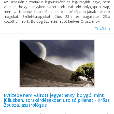
Az Oroszlán a zodiákus legbüszkébb és legkirályibb jegye, nem
véletlen, hogy-e jegyben születettek uralkodó bolygója a Nap,
mert a Naphoz hasonlóan az élet középpontjának tekintik
magukat. Születésnapjukat július 23-a és augusztus 23-a
között ünneplik. Boldog Születésnapot kedves Oroszlánok!
Tovább »
Évtizede nem váltott jegyet ennyi bolygó, mint
júliusban, sorskérdésekben utolsó pillanat - Krősz
Zsusza, asztrológus