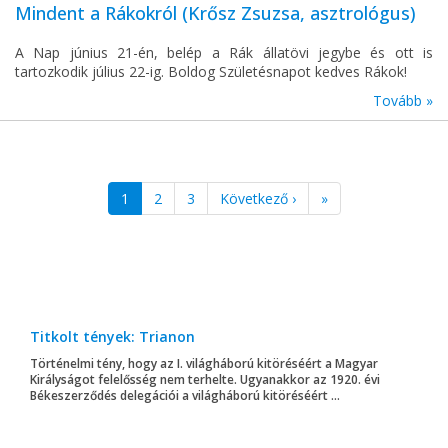
Mindent a Rákokról (Krősz Zsuzsa, asztrológus)
A Nap június 21-én, belép a Rák állatövi jegybe és ott is
tartozkodik július 22-ig. Boldog Születésnapot kedves Rákok!
Tovább »
1
2
3
Következő ›
»
Titkolt tények: Trianon
Történelmi tény, hogy az I. világháború kitöréséért a Magyar
Királyságot felelősség nem terhelte. Ugyanakkor az 1920. évi
Békeszerződés delegációi a világháború kitöréséért ...