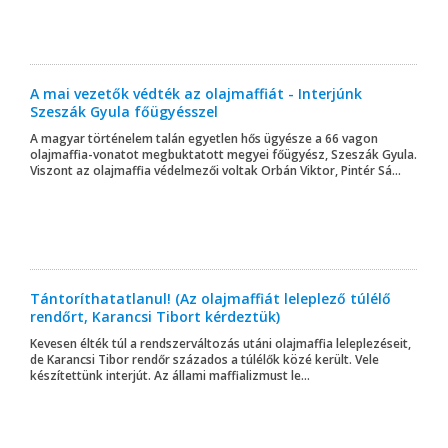
A mai vezetők védték az olajmaffiát - Interjúnk
Szeszák Gyula főügyésszel
A magyar történelem talán egyetlen hős ügyésze a 66 vagon
olajmaffia-vonatot megbuktatott megyei főügyész, Szeszák Gyula.
Viszont az olajmaffia védelmezői voltak Orbán Viktor, Pintér Sá...
Tántoríthatatlanul! (Az olajmaffiát leleplező túlélő
rendőrt, Karancsi Tibort kérdeztük)
Kevesen élték túl a rendszerváltozás utáni olajmaffia leleplezéseit,
de Karancsi Tibor rendőr százados a túlélők közé került. Vele
készítettünk interjút. Az állami maffializmust le...