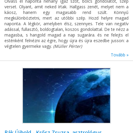
Olvass el naponta néhány igaz szót, bölcs gondolatot, szép
verset. Olyant, amit neked írtak. Hallgass zenét, melyet nem a
káosz, hanem egy magasabb rend szült. Könnyű
megkülönböztetni, mert az utóbbi szép. Hozd helyre magad
naponta. A légkör, amelyben élsz, szennyes. Tele van negatív
adással, fullasztó, boldogtalan, koszos gondolattal. De te nézz a
magasba, s hangold magad a nap sugarára. és ne felejts el
esténként felnézni az égre, hogy újra és újra eszedbe jusson: a
végtelen gyermeke vagy.
(Müller Pérter)
Tovább »
Rák Újhold - Krősz Zsuzsa, asztrológus