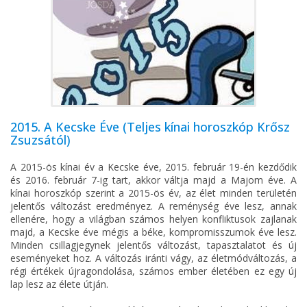
2015. A Kecske Éve (Teljes kínai horoszkóp Krősz
Zsuzsától)
A 2015-ös kínai év a Kecske éve, 2015. február 19-én kezdődik
és 2016. február 7-ig tart, akkor váltja majd a Majom éve. A
kínai horoszkóp szerint a 2015-ös év, az élet minden területén
jelentős változást eredményez. A reménység éve lesz, annak
ellenére, hogy a világban számos helyen konfliktusok zajlanak
majd, a Kecske éve mégis a béke, kompromisszumok éve lesz.
Minden csillagjegynek jelentős változást, tapasztalatot és új
eseményeket hoz. A változás iránti vágy, az életmódváltozás, a
régi értékek újragondolása, számos ember életében ez egy új
lap lesz az élete útján.