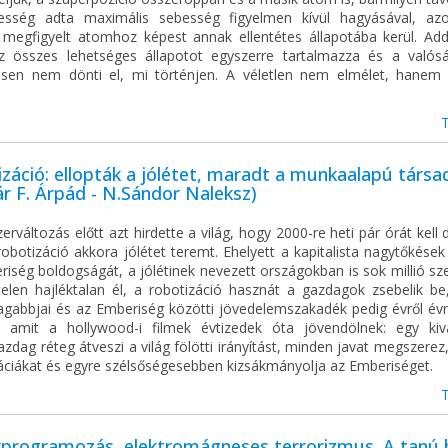
esség adta maximális sebesség figyelmen kívül hagyásával, az
k megfigyelt atomhoz képest annak ellentétes állapotába kerül. Add
 összes lehetséges állapotot egyszerre tartalmazza és a valós
esen nem dönti el, mi történjen. A véletlen nem elmélet, hane
záció: ellopták a jólétet, maradt a munkaalapú társ
r F. Árpád - N.Sándor Naleksz)
erváltozás előtt azt hirdette a világ, hogy 2000-re heti pár órát kell 
obotizáció akkora jólétet teremt. Ehelyett a kapitalista nagytőkések
iség boldogságát, a jólétinek nevezett országokban is sok millió sz
elen hajléktalan él, a robotizáció hasznát a gazdagok zsebelik be,
agabbjai és az Emberiség közötti jövedelemszakadék pedig évről évr
k, amit a hollywood-i filmek évtizedek óta jövendölnek: egy kiv
zdag réteg átveszi a világ fölötti irányítást, minden javat megszerez, 
ciákat és egyre szélsőségesebben kizsákmányolja az Emberiséget.
programozás, elektromágneses terrorizmus. A tanú b