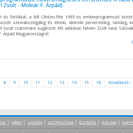
i Zsolt - Molnár F. Árpád)
l és fotókkal, a Bill Clinton-féle 1995-ös emberprogramozó bizott
zott szexrabszolgákig és elnöki, alelnöki perverzióikig, tanúkig, k
él tucat csatornára sugárzott élő adásban Néveri Zsolt tanú Szlovák
F. Árpád Magyarországról.
8
9
10
11
12
13
14
15
16
Következő ›
DAL
HÍREK
GALÉRIA
ASZTROLÓGIA
ÉLETMÓD
RÓLUNK
KAPC