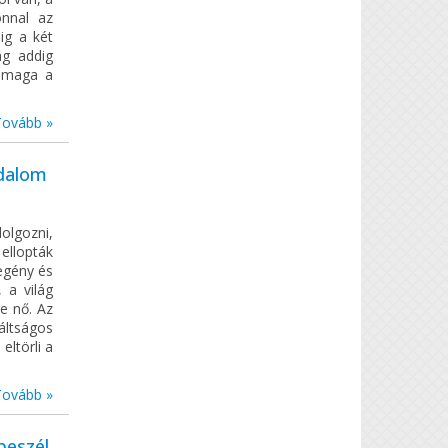
onnal az
ig a két
ág addig
m maga a
Tovább »
adalom
dolgozni,
 ellopták
egény és
 a világ
e nő. Az
áltságos
eltörli a
Tovább »
eszél.