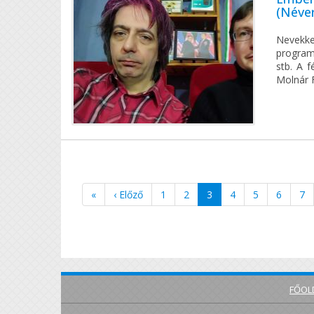
(Néver
Nevekke
programo
stb. A f
Molnár 
«
‹ Előző
1
2
3
4
5
6
7
FŐOL