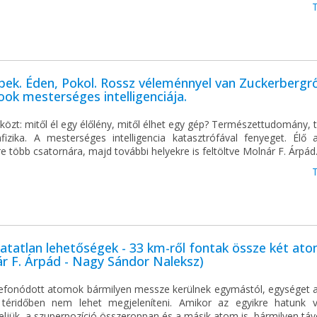
pek. Éden, Pokol. Rossz véleménnyel van Zuckerbergrő
ok mesterséges intelligenciája.
özt: mitől él egy élőlény, mitől élhet egy gép? Természettudomány, 
fizika. A mesterséges intelligencia katasztrófával fenyeget. Élő 
e több csatornára, majd további helyekre is feltöltve Molnár F. Árpád
atatlan lehetőségek - 33 km-ről fontak össze két at
r F. Árpád - Nagy Sándor Naleksz)
efonódott atomok bármilyen messze kerülnek egymástól, egységet a
téridőben nem lehet megjeleníteni. Amikor az egyikre hatunk 
ljük, a szuperpozíció összeroppan és a másik atom is, bármilyen táv