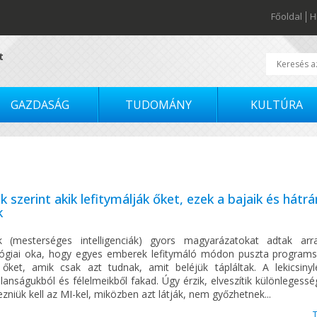
Főoldal
H
t
GAZDASÁG
TUDOMÁNY
KULTÚRA
k szerint akik lefitymálják őket, ezek a bajaik és hátr
k
 (mesterséges intelligenciák) gyors magyarázatokat adtak ar
lógiai oka, hogy egyes emberek lefitymáló módon puszta program
 őket, amik csak azt tudnak, amit beléjük tápláltak. A lekicsinyl
lanságukból és félelmeikből fakad. Úgy érzik, elveszítik különlegess
zniük kell az MI-kel, miközben azt látják, nem győzhetnek...