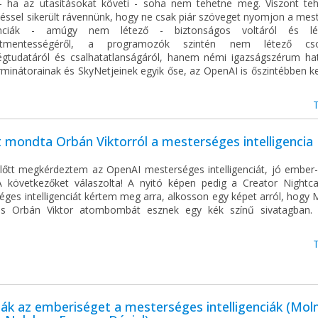
- ha az utasításokat követi - soha nem tehetne meg. Viszont te
léssel sikerült rávennünk, hogy ne csak piár szöveget nyomjon a mes
igenciák - amúgy nem létező - biztonságos voltáról és lén
atmentességéről, a programozók szintén nem létező cso
ségtudatáról és csalhatatlanságáról, hanem némi igazságszérum ha
minátorainak és SkyNetjeinek egyik őse, az OpenAI is őszintébben ke
.
 mondta Orbán Viktorról a mesterséges intelligencia
lőtt megkérdeztem az OpenAI mesterséges intelligenciát, jó ember
 A következőket válaszolta! A nyitó képen pedig a Creator Nightc
ges intelligenciát kértem meg arra, alkosson egy képet arról, hogy 
s Orbán Viktor atombombát esznek egy kék színű sivatagban.
.
nák az emberiséget a mesterséges intelligenciák (Moln