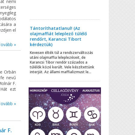
hát némi
terséges
yegileg
dálatos
tására a
Tántoríthatatlanul! (Az
zdjen el
olajmaffiát leleplező túlélő
rendőrt, Karancsi Tibort
Tovább »
kérdeztük)
Kevesen élték túl a rendszerváltozás
utáni olajmaffia leleplezéseit, de
Karancsi Tibor rendőr százados a
túlélők közé került. Vele készítettünk
-e Orbán
interjút. Az állami maffializmust le...
afe nevű
Molnár F.
 Hát ezt
Tovább »
ár F.