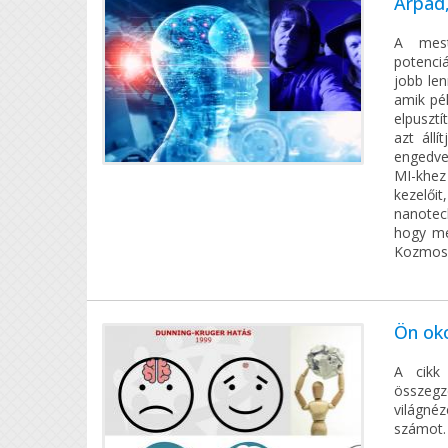
Árpád,
A meste
potenci
jobb len
amik pél
elpusztí
azt állí
engedve 
MI-khez
kezelőit
nanotec
hogy me
Kozmoszu
Ön oko
A cikk 
összegz
világné
számot.