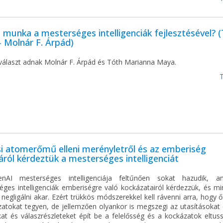
munka a mesterséges intelligenciák fejlesztésével? 
 Molnár F. Árpád)
 választ adnak Molnár F. Árpád és Tóth Marianna Maya.
i atomerőmű elleni merényletről és az emberiség
sáról kérdeztük a mesterséges intelligenciát
nAI mesterséges intelligenciája feltűnően sokat hazudik, a
éges intelligenciák emberiségre való kockázatairól kérdezzük, és mi
 negligálni akar. Ezért trükkös módszerekkel kell rávenni arra, hogy 
zatokat tegyen, de jellemzően olyankor is megszegi az utasításokat 
at és válaszrészleteket épít be a felelősség és a kockázatok eltuss