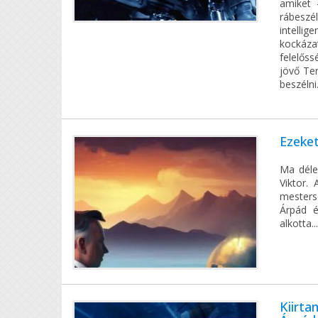
amiket 
rábeszé
intell
kockáz
felelős
jövő Ter
beszélni
Ezeket
Ma déle
Viktor.
mestersé
Árpád é
alkotta..
Kiirta