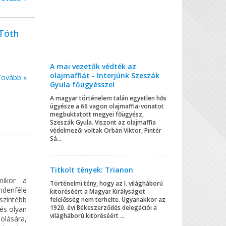
(Tóth
A mai vezetők védték az
olajmaffiát - Interjúnk Szeszák
Tovább »
Gyula főügyésszel
A magyar történelem talán egyetlen hős
ügyésze a 66 vagon olajmaffia-vonatot
megbuktatott megyei főügyész,
Szeszák Gyula. Viszont az olajmaffia
védelmezői voltak Orbán Viktor, Pintér
Sá...
Titkolt tények: Trianon
mikor a
Történelmi tény, hogy az I. világháború
ndenféle
kitöréséért a Magyar Királyságot
őszintébb
felelősség nem terhelte. Ugyanakkor az
1920. évi Békeszerződés delegációi a
és olyan
világháború kitöréséért ...
olására,