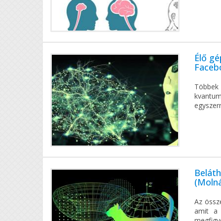
Élő gé
Facebo
Többek k
kvantum
egyszerr
Beláth
(Molná
Az össz
amit a 
megfigye