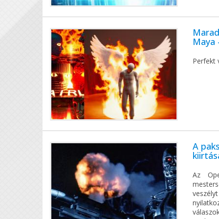
Marad 
Maya -
Perfekt
A paks
kiirtá
Az Ope
mesters
veszélyt
nyilatko
válaszok