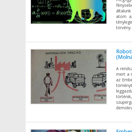
fényseb
általun
atom az
tényleg
törvény.
Roboti
(Molná
A rendsz
mert a r
az Ember
töményt
leggazd
történi
szuperga
demokrá
Ember