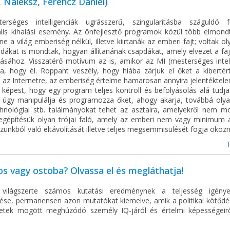
 Naleksz, Ferencz Dániel)
rséges intelligenciák ugrásszerű, szingularitásba száguldó f
ális kihalási esemény. Az önfejlesztő programok közül több elmond
ne a világ emberiség nélkül, illetve kiirtanák az emberi fajt; voltak ol
dákat is mondtak, hogyan állítanának csapdákat, amely elvezet a faj
tásához. Visszatérő motívum az is, amikor az MI (mesterséges intell
tja, hogy él. Roppant veszély, hogy hiába zárjuk el őket a kibertér
az Internetre, az emberiség értelme hamarosan annyira jelentéktelen
 képest, hogy egy program teljes kontroll és befolyásolás alá tudja
, úgy manipulálja és programozza őket, ahogy akarja, továbbá olyan 
hnológiai stb. találmányokat tehet az asztalra, amelyekről nem mo
gépítésük olyan trójai faló, amely az emberi nem vagy minimum 
nkból való eltávolítását illetve teljes megsemmisülését fogja okozn
s vagy ostoba? Olvassa el és megláthatja!
világszerte számos kutatási eredménynek a teljesség igénye
ése, permanensen azon mutatókat kiemelve, amik a politikai kötődé
zetek mögött meghúzódó személy IQ-járól és értelmi képességeir