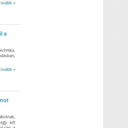
Tovább »
l a
technika,
adásban,
.
Tovább »
omot
lkotnak,
vagy azt
ol van, a