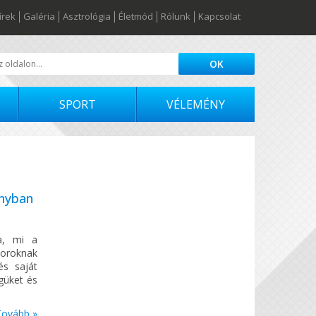
írek
Galéria
Asztrológia
Életmód
Rólunk
Kapcsolat
SPORT
VÉLEMÉNY
ányban
ra, mi a
soroknak
és saját
égüket és
Tovább »