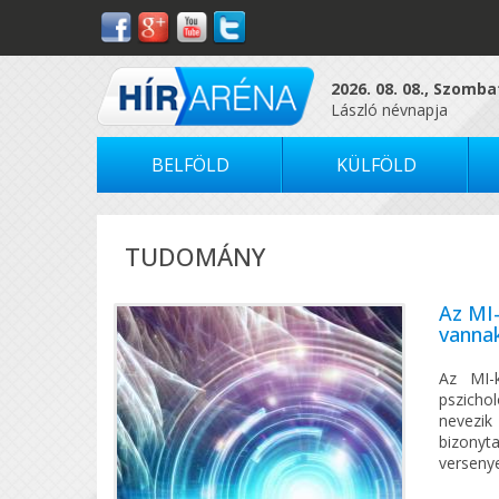
2026. 08. 08., Szomba
László névnapja
BELFÖLD
KÜLFÖLD
TUDOMÁNY
Az MI-
vanna
Az MI-k
pszicho
nevezik
bizonyta
versenye