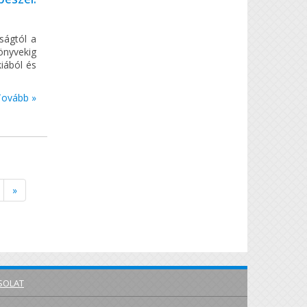
ságtól a
önyvekig
iából és
Tovább »
»
SOLAT