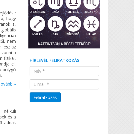
ejlődése
ta, hogy
yanok is,
 globális
igencia)
től, nem
 lesz az
 vonni a
fizikai,
HÍRLEVÉL FELIRATKOZÁS
ndja el,
a bolygó
i.
Tovább »
 nélküli
sek és a
ől adnak