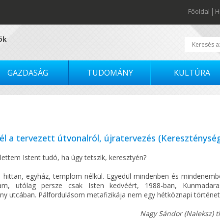
Főoldal
H
tök
GAZDASÁG
TUDOMÁNY
KULTÚRA
él a tervezett útvonalról, újratervezés (Kereszténysé
ettem Istent tudó, ha úgy tetszik, keresztyén?
, hittan, egyház, templom nélkül. Egyedül mindenben és mindenemb
m, utólag persze csak Isten kedvéért, 1988-ban, Kunmadara
ny utcában. Pálfordulásom metafizikája nem egy hétköznapi történet.
Nagy Sándor (Naleksz) ti