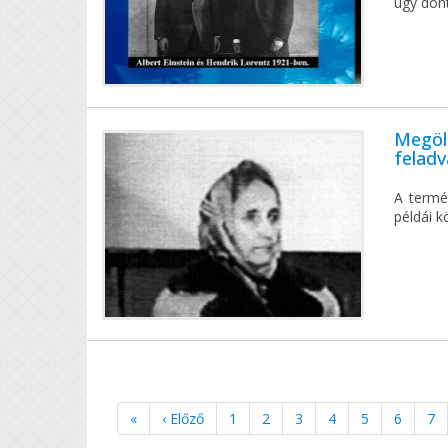
úgy dönt
Megöli
feladv
A termé
példái k
«
‹ Előző
1
2
3
4
5
6
7