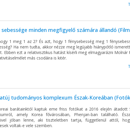
y sebessége minden megfigyelő számára állandó (Fil
hogy 1 meg 1 az 2? És azt, hogy 1 fénysebesség meg 1 fénysebes
esség? Ha nem tudta, akkor nézze meg legújabb hiánypótló ismerett
t. Ebben ezt a relativisztikus hatást kísérli meg elmagyarázni Molnár 
lativitáselmélet más csodáira is kitér.
atúj tudományos komplexum Észak-Koreában (Fotókk
oreai barátainktól kaptuk eme friss fotókat a 2016 elején átadott 
umról, amely Korea fővárosában, Phenjan-ban található. Ész
ivel jóban lenne, aki tiszteletben tartja, függetlenül attól, hog
gesek voltak-e vele szemben.