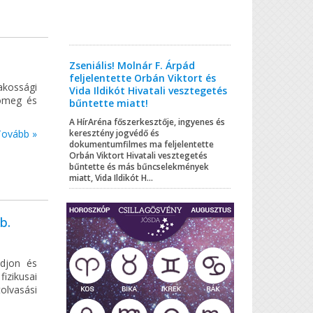
Zseniális! Molnár F. Árpád
feljelentette Orbán Viktort és
kossági
Vida Ildikót Hivatali vesztegetés
 tömeg és
bűntette miatt!
A HírAréna főszerkesztője, ingyenes és
Tovább »
keresztény jogvédő és
dokumentumfilmes ma feljelentette
Orbán Viktort Hivatali vesztegetés
bűntette és más bűncselekmények
miatt, Vida Ildikót H...
b.
odjon és
izikusai
olvasási