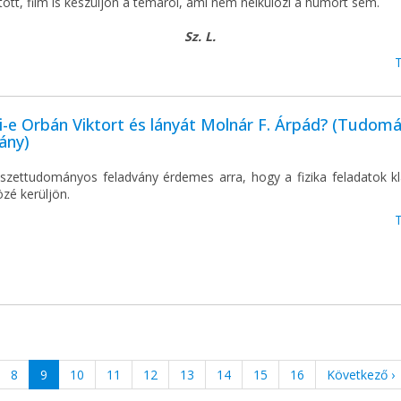
ött, film is készüljön a témáról, ami nem nélkülözi a humort sem.
Sz. L.
-e Orbán Viktort és lányát Molnár F. Árpád? (Tudom
ány)
szettudományos feladvány érdemes arra, hogy a fizika feladatok kl
özé kerüljön.
8
9
10
11
12
13
14
15
16
Következő ›