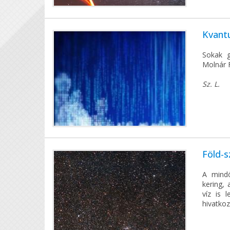
Kvant
Sokak g
Molnár F
Sz. L.
Föld-s
A mindö
kering,
víz is 
hivatkoz