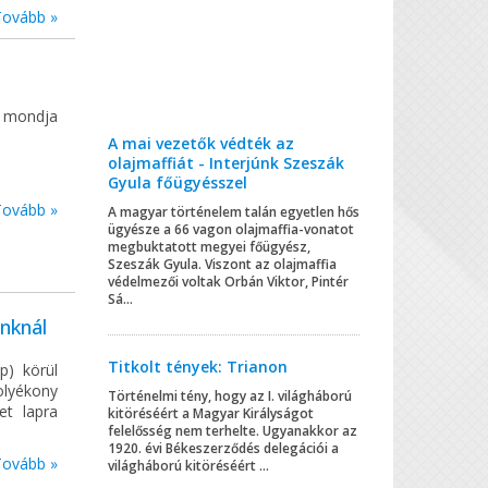
Tovább »
n mondja
A mai vezetők védték az
olajmaffiát - Interjúnk Szeszák
Gyula főügyésszel
Tovább »
A magyar történelem talán egyetlen hős
ügyésze a 66 vagon olajmaffia-vonatot
megbuktatott megyei főügyész,
Szeszák Gyula. Viszont az olajmaffia
védelmezői voltak Orbán Viktor, Pintér
Sá...
unknál
Titkolt tények: Trianon
p) körül
olyékony
Történelmi tény, hogy az I. világháború
et lapra
kitöréséért a Magyar Királyságot
felelősség nem terhelte. Ugyanakkor az
1920. évi Békeszerződés delegációi a
Tovább »
világháború kitöréséért ...