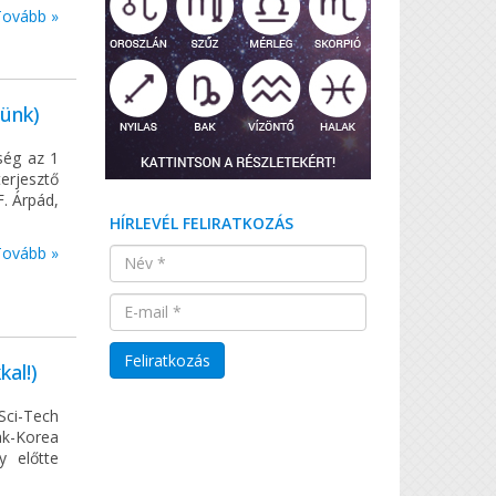
Tovább »
münk)
ség az 1
erjesztő
F. Árpád,
HÍRLEVÉL FELIRATKOZÁS
Tovább »
al!)
Sci-Tech
ak-Korea
y előtte