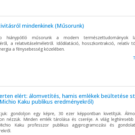
tivitásról mindenkinek (Műsorunk)
bb hiánypótló műsorunk a modern természettudományok la
ről, a relativitáselméletről. Idődilatáció, hosszkontrakció, relatív
energia a fénysebesség közelében.
rten elért: álomvetítés, hamis emlékek beültetése st
 Michio Kaku publikus eredményekről)
juk: gondoljon egy képre, 30 ezer képpontban kivetítjük. Álm
on nézzük. Minden emlék tárolása és cseréje. A világ leghíresebb f
ichio Kaku professzor publikus agyprogramozási és gondolat
ekről.