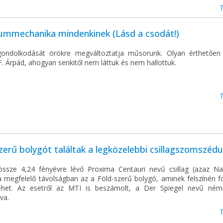
ummechanika mindenkinek (Lásd a csodát!)
ondolkodását örökre megváltoztatja műsorunk. Olyan érthetőe
. Árpád, ahogyan senkitől nem láttuk és nem hallottuk.
zerű bolygót találtak a legközelebbi csillagszomszéd
ssze 4,24 fényévre lévő Proxima Centauri nevű csillag (azaz Na
 a megfelelő távolságban az a Föld-szerű bolygó, aminek felszínén f
lehet. Az esetről az MTI is beszámolt, a Der Spiegel nevű ném
va.