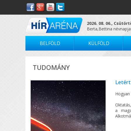
2026. 08. 06., Csütör
Berta,Bettina névnapja
BELFÖLD
KÜLFÖLD
TUDOMÁNY
Letért
Hogyan l
Oktatás
a maga
Alkotmá