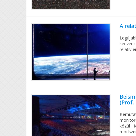
A rela
Legúja
kedvencé
relatív 
Beisme
(Prof.
Bemutat
monitor
közül M
módszer