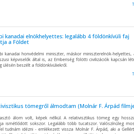
i kanadai elnökhelyettes: legalább 4 földönkívüli faj
tja a Földet
bi kanadai honvédelmi miniszter, máskor miniszterelnök-helyettes, 
zusi képviselők által is, az Emberiség fölötti civilizációk kapcsán lé
g ülésén beszélt a földönkívüliekről.
tivisztikus tömegről álmodtam (Molnár F. Árpád filmj
sztó álom volt, képek nélkül. A relativisztikus tömeg egy hosszú
iója ismétlődött sokszor. Legalább több tucatszor. Valószínűleg mos
fel tudnám idézni - emlékezett vissza Molnár F. Árpád, aki a Gellér