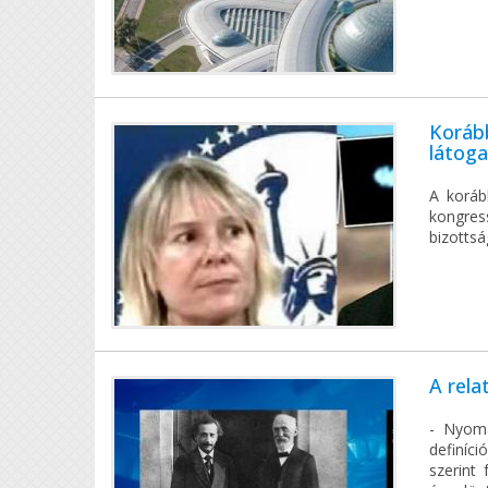
Korább
látoga
A koráb
kongress
bizottsá
A rela
- Nyoma
definíc
szerint 