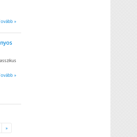
Tovább »
ányos
asszikus
Tovább »
»