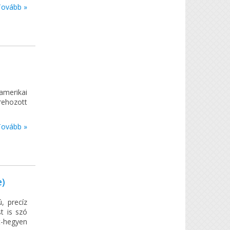
Tovább »
amerikai
trehozott
Tovább »
e)
, precíz
t is szó
t-hegyen