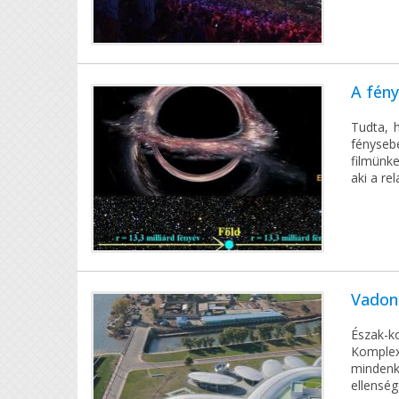
A fén
Tudta, 
fényseb
filmünke
aki a re
Vadon
Észak-k
Komplex
mindenk
ellensé