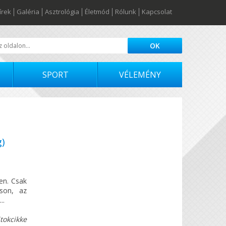
írek
Galéria
Asztrológia
Életmód
Rólunk
Kapcsolat
SPORT
VÉLEMÉNY
g)
en. Csak
son, az
..
tokcikke