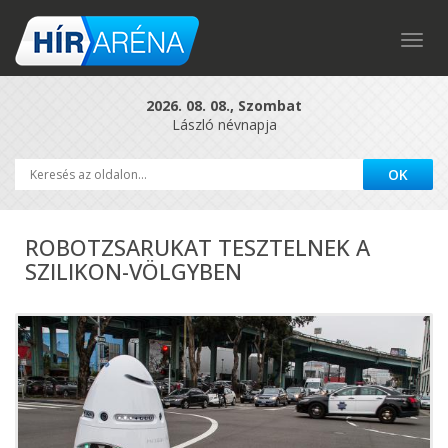
Togg
navig
2026. 08. 08., Szombat
László névnapja
ROBOTZSARUKAT TESZTELNEK A
SZILIKON-VÖLGYBEN