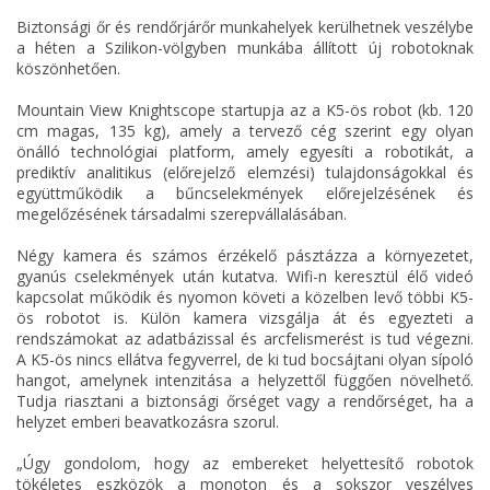
Biztonsági őr és rendőrjárőr munkahelyek kerülhetnek veszélybe
a héten a Szilikon-völgyben munkába állított új robotoknak
köszönhetően.
Mountain View Knightscope startupja az a K5-ös robot (kb. 120
cm magas, 135 kg), amely a tervező cég szerint egy olyan
önálló technológiai platform, amely egyesíti a robotikát, a
prediktív analitikus (előrejelző elemzési) tulajdonságokkal és
együttműködik a bűncselekmények előrejelzésének és
megelőzésének társadalmi szerepvállalásában.
Négy kamera és számos érzékelő pásztázza a környezetet,
gyanús cselekmények után kutatva. Wifi-n keresztül élő videó
kapcsolat működik és nyomon követi a közelben levő többi K5-
ös robotot is. Külön kamera vizsgálja át és egyezteti a
rendszámokat az adatbázissal és arcfelismerést is tud végezni.
A K5-ös nincs ellátva fegyverrel, de ki tud bocsájtani olyan sípoló
hangot, amelynek intenzitása a helyzettől függően növelhető.
Tudja riasztani a biztonsági őrséget vagy a rendőrséget, ha a
helyzet emberi beavatkozásra szorul.
„Úgy gondolom, hogy az embereket helyettesítő robotok
tökéletes eszközök a monoton és a sokszor veszélyes