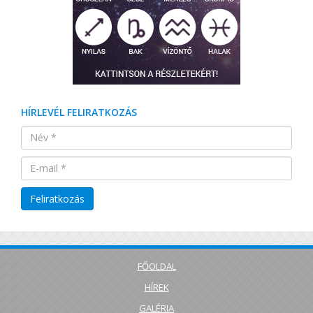
HÍRLEVÉL FELIRATKOZÁS
FŐOLDAL
HÍREK
GALÉRIA