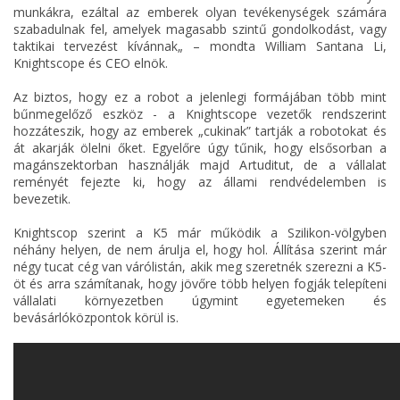
munkákra, ezáltal az emberek olyan tevékenységek számára
szabadulnak fel, amelyek magasabb szintű gondolkodást, vagy
taktikai tervezést kívánnak„ – mondta William Santana Li,
Knightscope és CEO elnök.
Az biztos, hogy ez a robot a jelenlegi formájában több mint
bűnmegelőző eszköz - a Knightscope vezetők rendszerint
hozzáteszik, hogy az emberek „cukinak” tartják a robotokat és
át akarják ölelni őket. Egyelőre úgy tűnik, hogy elsősorban a
magánszektorban használják majd Artuditut, de a vállalat
reményét fejezte ki, hogy az állami rendvédelemben is
bevezetik.
Knightscop szerint a K5 már működik a Szilikon-völgyben
néhány helyen, de nem árulja el, hogy hol. Állítása szerint már
négy tucat cég van várólistán, akik meg szeretnék szerezni a K5-
öt és arra számítanak, hogy jövőre több helyen fogják telepíteni
vállalati környezetben úgymint egyetemeken és
bevásárlóközpontok körül is.