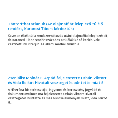
Tántoríthatatlanul! (Az olajmaffiát leleplező túlélő
rendőrt, Karancsi Tibort kérdeztük)
Kevesen élték túl a rendszerváltozás utáni olajmaffia leleplezéseit,
de Karancsi Tibor rendőr százados a túlélők közé került. Vele
készítettünk interjút. Az állami maffializmust le...
Zseniális! Molnár F. Árpád feljelentette Orbán Viktort
és Vida Ildikót Hivatali vesztegetés bűntette miatt!
A HírAréna főszerkesztője, ingyenes és keresztény jogvédő és
dokumentumfilmes ma feljelentette Orbán Viktort Hivatali
vesztegetés bűntette és más bűncselekmények miatt, Vida Ildikót
H...