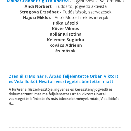
Molnár-Fodor Brigitta Andrea
- Ügyintézések, sajtómunkák
Andi Norbert
- Tudósító, jogvédő aktivista
Stregova Erzsébet
- Tudósítások, szervezések
Hajósi Miklós
- Autó-Motor hírek és interjúk
Póka László
Kövér Vilmos
Kollár Krisztina
Kelemen Sugárka
Kovács Adrienn
és mások
Zseniális! Molnár F. Árpád feljelentette Orbán Viktort
és Vida Ildikót Hivatali vesztegetés bűntette miatt!
A HírAréna főszerkesztője, ingyenes és keresztény jogvédő és
dokumentumfilmes ma feljelentette Orbán Viktort Hivatali
vesztegetés bűntette és más bűncselekmények miatt, Vida Ildikót
H...