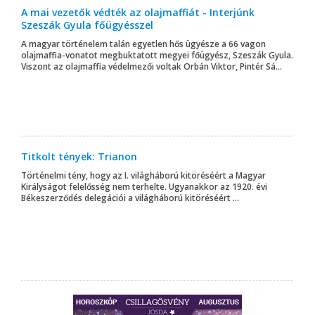
A mai vezetők védték az olajmaffiát - Interjúnk
Szeszák Gyula főügyésszel
A magyar történelem talán egyetlen hős ügyésze a 66 vagon
olajmaffia-vonatot megbuktatott megyei főügyész, Szeszák Gyula.
Viszont az olajmaffia védelmezői voltak Orbán Viktor, Pintér Sá...
Titkolt tények: Trianon
Történelmi tény, hogy az I. világháború kitöréséért a Magyar
Királyságot felelősség nem terhelte. Ugyanakkor az 1920. évi
Békeszerződés delegációi a világháború kitöréséért ...