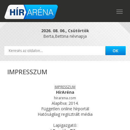
Togg
navig
2026. 08. 06., Csütörtök
Berta,Bettina névnapja
IMPRESSZUM
IMPRESSZUM
HírAréna
hirarena.com
Alapítva: 2014.
Független online hírportál
Hatóságilag regisztrált média
Lapigazgató: