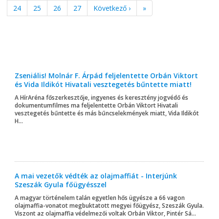
24
25
26
27
Következő ›
»
Zseniális! Molnár F. Árpád feljelentette Orbán Viktort
és Vida Ildikót Hivatali vesztegetés bűntette miatt!
A HírAréna főszerkesztője, ingyenes és keresztény jogvédő és
dokumentumfilmes ma feljelentette Orbán Viktort Hivatali
vesztegetés bűntette és más bűncselekmények miatt, Vida Ildikót
H...
A mai vezetők védték az olajmaffiát - Interjúnk
Szeszák Gyula főügyésszel
A magyar történelem talán egyetlen hős ügyésze a 66 vagon
olajmaffia-vonatot megbuktatott megyei főügyész, Szeszák Gyula.
Viszont az olajmaffia védelmezői voltak Orbán Viktor, Pintér Sá...