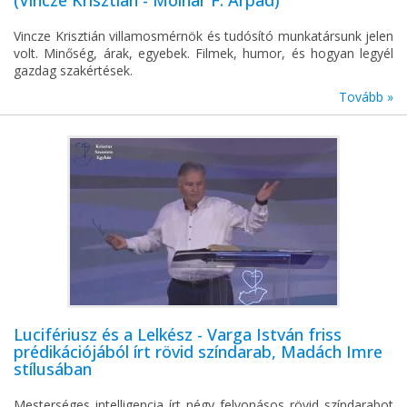
(Vincze Krisztián - Molnár F. Árpád)
Vincze Krisztián villamosmérnök és tudósító munkatársunk jelen
volt. Minőség, árak, egyebek. Filmek, humor, és hogyan legyél
gazdag szakértések.
Tovább »
Lucifériusz és a Lelkész - Varga István friss
prédikációjából írt rövid színdarab, Madách Imre
stílusában
Mesterséges intelligencia írt négy felvonásos rövid színdarabot