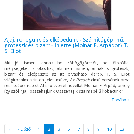
Ajaj, röhögünk és elképedünk - Számítógép mű,
groteszk és bizarr - Ihlette (Molnár F. Árpádot) T.
S. Eliot
Aki jól ismeri, annak hol röhögőgörcsöt, hol filozófiai
mélységeket is okozhat, aki nem ismeri, annak is groteszk,
bizarr és elképesztő az itt olvasható darab. T. S. Eliot
világirodalmi szinten jeles műve,
Az üresek
című versének ama
részletéből íratott AI szoftverrel novellát Molnár F. Árpád, amely
így szól: "Jaj! összehajlunk Összehajlik szalmabélű kobakunk."
Tovább »
«
‹ Előző
1
2
3
6
7
8
9
10
23