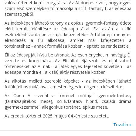
valós történet került megírásra. Az AI döntése volt, hogy egyes
szám első személyben tolmácsolja a sci-fi fantasy-t, az édesapa
szemszögéből.
Az indexképen látható torony az epikus gyermek-fantasy ötlete
előtt került felépítésre az édesapa által. Ezt aztán a kisfiú
eszközként vonta be a saját képzeletébe. A többi építmény és
elrendezés a fiú alkotása, amiket már kifejezetten a
történetéhez - annak formálása közben - épített és rendezett el.
Éli az édesapját hívta be társnak. Az eseményeket mindvégig Éli
vezette és koordinálta. Az Éli által eljátszott és eljátszatott
történéseket az AI-nak - a játék egyes fejezeteit követően - az
édesapa mondta el, a kisfiú aktív részvétele közben.
Az alkotás mellett szereplő képeket - az indexképen látható
fotók felhasználásával - mesterséges intelligencia készítette.
Az Open AI szerint a történet műfajai: gyermek-fantasy
(fantáziajátékos mese), sci-fi/fantasy hibrid, családi dráma
gyermekszemmel, allegorikus történet, epikus mese.
Az eredeti történet 2025. május 04.-én este született.
Tovább »