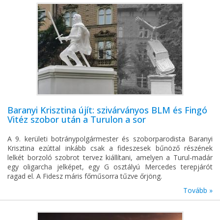
Baranyi Krisztina újít: szivárványos BLM és Fingó
Vitéz szobor után a Turulon a sor
A 9. kerületi botránypolgármester és szoborparodista Baranyi
Krisztina ezúttal inkább csak a fideszesek bűnöző részének
lelkét borzoló szobrot tervez kiállítani, amelyen a Turul-madár
egy oligarcha jelképet, egy G osztályú Mercedes terepjárót
ragad el. A Fidesz máris főműsorra tűzve őrjöng.
Tovább »