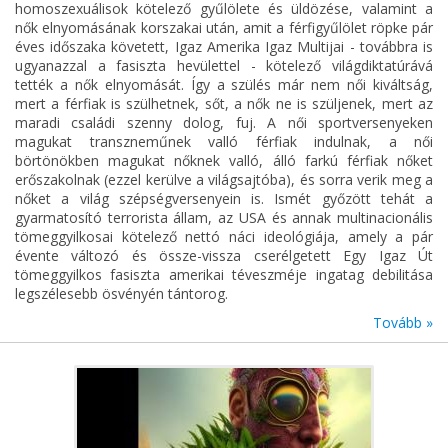
homoszexuálisok kötelező gyűlölete és üldözése, valamint a
nők elnyomásának korszakai után, amit a férfigyűlölet röpke pár
éves időszaka követett, Igaz Amerika Igaz Multijai - továbbra is
ugyanazzal a fasiszta hevülettel - kötelező világdiktatúrává
tették a nők elnyomását. Így a szülés már nem női kiváltság,
mert a férfiak is szülhetnek, sőt, a nők ne is szüljenek, mert az
maradi családi szenny dolog, fuj. A női sportversenyeken
magukat transzneműnek valló férfiak indulnak, a női
börtönökben magukat nőknek valló, álló farkú férfiak nőket
erőszakolnak (ezzel kerülve a világsajtóba), és sorra verik meg a
nőket a világ szépségversenyein is. Ismét győzött tehát a
gyarmatosító terrorista állam, az USA és annak multinacionális
tömeggyilkosai kötelező nettó náci ideológiája, amely a pár
évente változó és össze-vissza cserélgetett Egy Igaz Út
tömeggyilkos fasiszta amerikai téveszméje ingatag debilitása
legszélesebb ösvényén tántorog.
Tovább »