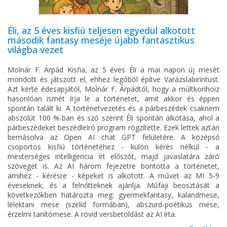
Éli, az 5 éves kisfiú teljesen egyedül alkotott
második fantasy meséje újabb fantasztikus
világba vezet
Molnár F. Árpád Kisfia, az 5 éves Éli a mai napon új mesét
mondott és játszott el, ehhez legóból építve Varázslabirintust.
Azt kérte édesapjától, Molnár F. Árpádtól, hogy a múltkorihoiz
hasonlóan ismét írja le a történetet, amit akkor és éppen
spontán talált ki. A történetvezetés és a párbeszédek csaknem
abszolút 100 %-ban és szó szerint Éli spontán alkotása, ahol a
párbeszédeket beszédleíró program rögzítette. Ezek lettek aztán
bemásolva az Open AI chat GPT felületére. A középső
csoportos kisfiú történetéhez - külön kérés nélkül - a
mesterséges intelligencia írt előszót, majd javaslatára záró
szöveget is. Az AI három fejezetre bontotta a történetet,
amihez - kérésre - képeket is alkotott. A művet az MI 5-9
éveseknek, és a felnőtteknek ajánlja. Műfaji beosztását a
következőkben határozta meg: gyermekfantasy, kalandmese,
lélektani mese (szelíd formában), abszurd-poétikus mese,
érzelmi tanítómese. A rövid versbetoldást az AI írta.