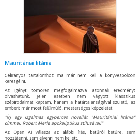
Mauritániai litánia
Célirányos tartalomhoz ma már nem kell a könyvespolcon
keresgélni.
Az igényt tömören megfogalmazva azonnali eredményt
olvashatunk. Jelen esetben nem vágyott klasszikus
szépirodalmat kaptam, hanem a határtalanságával születő, az
emberit már most felülmúló, mesterséges képzeletet.
"Írj egy izgalmas egyperces novellát "Mauritániai litánia"
címmel, Robert Merle apokaliptikus stílusával!"
Az Open AI válasza az alábbi írás, betűról betűre, sem
hozzátenni, sem elvenni nem kellett.