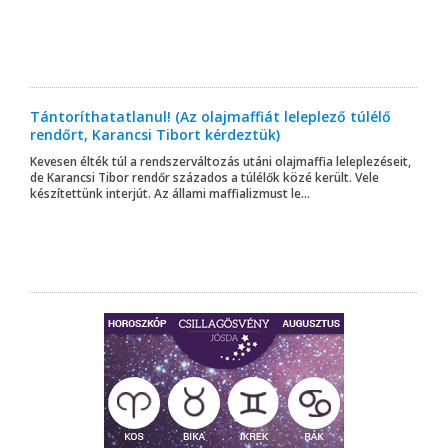
Tántoríthatatlanul! (Az olajmaffiát leleplező túlélő
rendőrt, Karancsi Tibort kérdeztük)
Kevesen élték túl a rendszerváltozás utáni olajmaffia leleplezéseit,
de Karancsi Tibor rendőr százados a túlélők közé került. Vele
készítettünk interjút. Az állami maffializmust le...