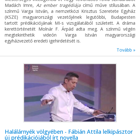
Madách Imre,
Az ember tragédiája
című műve stílusában. A
színmű Varga István, a nemzetközi Krisztus Szeretete Egyház
(KSZE) magyarországi vezetőjének legutóbbi, Budapesten
tartott prédikációjának MI-s vizsgálatából született. A dráma
kerettörténetét Molnár F. Árpád adta meg. A színmű végén
megtekinthetik videón Varga István magyarországi
egyházvezető eredeti igehirdetését is.
Tovább »
Halálárnyék völgyében - Fábián Attila lelkipásztor
új prédikációjából írt novella