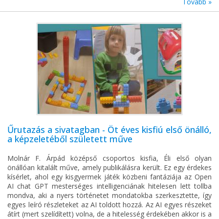
Tovább »
Űrutazás a sivatagban - Öt éves kisfiú első önálló,
a képzeletéből született műve
Molnár F. Árpád középső csoportos kisfia, Éli első olyan
önállóan kitalált műve, amely publikálásra került. Ez egy érdekes
kísérlet, ahol egy kisgyermek játék közbeni fantáziája az Open
AI chat GPT mesterséges intelligenciának hitelesen lett tollba
mondva, aki a nyers történetet mondatokba szerkesztette, így
egyes leíró részleteket az AI toldott hozzá. Az AI egyes részeket
átírt (mert szelídített) volna, de a hitelesség érdekében akkor is a