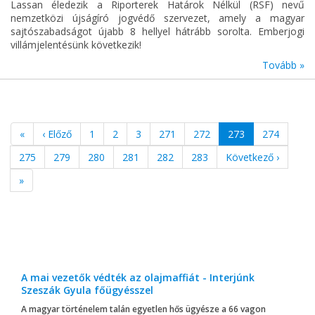
Lassan éledezik a Riporterek Határok Nélkül (RSF) nevű
nemzetközi újságíró jogvédő szervezet, amely a magyar
sajtószabadságot újabb 8 hellyel hátrább sorolta. Emberjogi
villámjelentésünk következik!
Tovább »
«
‹ Előző
1
2
3
271
272
273
274
275
279
280
281
282
283
Következő ›
»
A mai vezetők védték az olajmaffiát - Interjúnk
Szeszák Gyula főügyésszel
A magyar történelem talán egyetlen hős ügyésze a 66 vagon