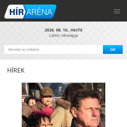
Togg
navig
2026. 08. 10., Hétfő
Lőrinc névnapja
HÍREK