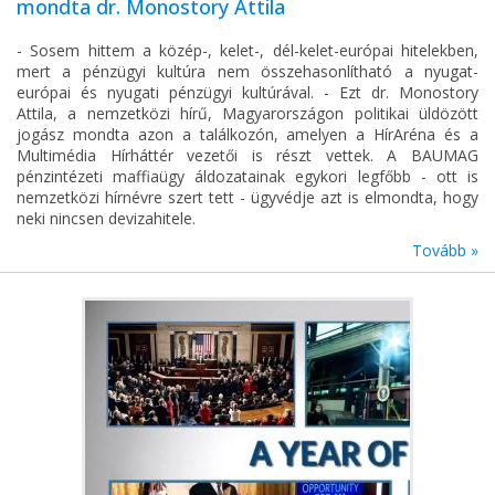
mondta dr. Monostory Attila
- Sosem hittem a közép-, kelet-, dél-kelet-európai hitelekben,
mert a pénzügyi kultúra nem összehasonlítható a nyugat-
európai és nyugati pénzügyi kultúrával. - Ezt dr. Monostory
Attila, a nemzetközi hírű, Magyarországon politikai üldözött
jogász mondta azon a találkozón, amelyen a HírAréna és a
Multimédia Hírháttér vezetői is részt vettek. A BAUMAG
pénzintézeti maffiaügy áldozatainak egykori legfőbb - ott is
nemzetközi hírnévre szert tett - ügyvédje azt is elmondta, hogy
neki nincsen devizahitele.
Tovább »