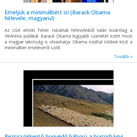
Emeljük a minimálbért is! (Barack Obama
hírlevele, magyarul)
Az USA elnöki Fehér Házának hírleveleiből talán kizárólag a
HírAréna publikál. Barack Obama legújabb üzenetét ezért most
a magyar lakosság is olvashatja. Obama ezúttal többek közt a
minimálbér emeléséről szólt.
Tovább »
Rezsicsökkentő honvédő háború a biatorbágyi