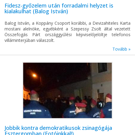
Fidesz-győzelem után forradalmi helyzet is
kialakulhat (Balog István)
Balog István, a Koppány Csoport korábbi, a Devizahiteles Karta
mostani alelnöke, egyébként a Szepessy Zsolt által vezetett
Összefogás Párt országgyűlési képviselőjelöltje telefonos
villáminterjúban válaszolt.
Tovább »
Jobbik kontra demokratikusok zsinagógája
Esztergomban (Fotóinkkal!)