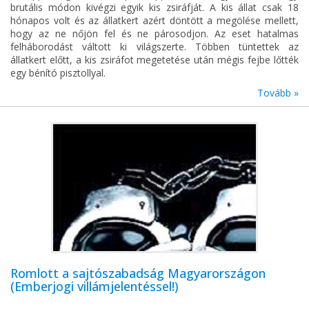
brutális módon kivégzi egyik kis zsiráfját. A kis állat csak 18
hónapos volt és az állatkert azért döntött a megölése mellett,
hogy az ne nőjön fel és ne párosodjon. Az eset hatalmas
felháborodást váltott ki világszerte. Többen tüntettek az
állatkert előtt, a kis zsiráfot megetetése után mégis fejbe lőtték
egy bénító pisztollyal.
Tovább »
Romlott a sajtószabadság Magyarországon
(Emberjogi villámjelentéssel!)