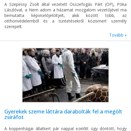
A Szepessy Zsolt által vezetett Összefogás Párt (ÖP), Póka
Lászlóval, a Nem adom a házamat mozgalom vezetőjével ma
bemutatta képviselőjelöltjeit, akik között több, az
otthonvédelemből és a tüntetésekről közismert személy
szerepelt.
Tovább »
Gyerekek szeme láttára darabolták fel a megölt
zsiráfot
A koppenhágai állatkert pár nappal ezelőtt úgy döntött, hogy