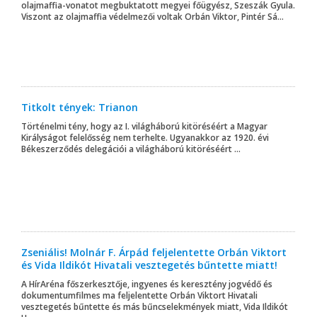
olajmaffia-vonatot megbuktatott megyei főügyész, Szeszák Gyula.
Viszont az olajmaffia védelmezői voltak Orbán Viktor, Pintér Sá...
Titkolt tények: Trianon
Történelmi tény, hogy az I. világháború kitöréséért a Magyar
Királyságot felelősség nem terhelte. Ugyanakkor az 1920. évi
Békeszerződés delegációi a világháború kitöréséért ...
Zseniális! Molnár F. Árpád feljelentette Orbán Viktort
és Vida Ildikót Hivatali vesztegetés bűntette miatt!
A HírAréna főszerkesztője, ingyenes és keresztény jogvédő és
dokumentumfilmes ma feljelentette Orbán Viktort Hivatali
vesztegetés bűntette és más bűncselekmények miatt, Vida Ildikót