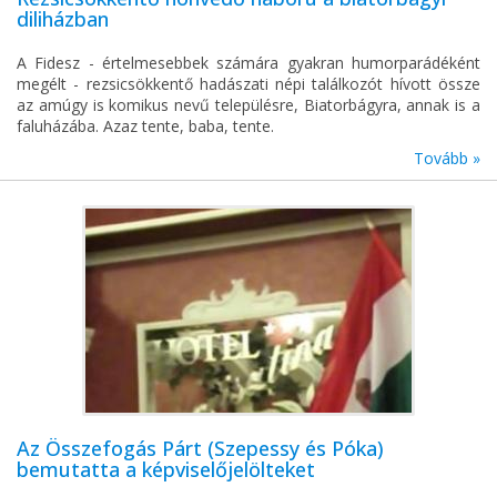
diliházban
A Fidesz - értelmesebbek számára gyakran humorparádéként
megélt - rezsicsökkentő hadászati népi találkozót hívott össze
az amúgy is komikus nevű településre, Biatorbágyra, annak is a
faluházába. Azaz tente, baba, tente.
Tovább »
Az Összefogás Párt (Szepessy és Póka)
bemutatta a képviselőjelölteket