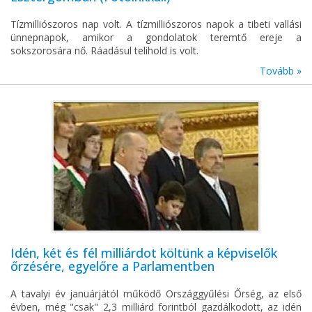
Tízmilliószoros nap volt. A tízmilliószoros napok a tibeti vallási
ünnepnapok, amikor a gondolatok teremtő ereje a
sokszorosára nő. Ráadásul telihold is volt.
Tovább »
Idén, két és fél milliárdot költünk a képviselők
őrzésére, egyelőre a Parlamentben
A tavalyi év januárjától működő Országgyűlési Őrség, az első
évben, még "csak" 2,3 milliárd forintból gazdálkodott, az idén