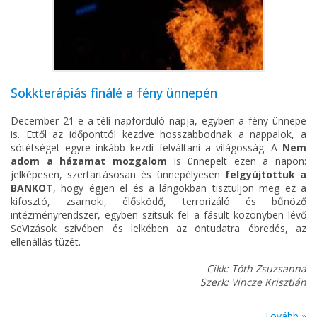
Sokkterápiás finálé a fény ünnepén
December 21-e a téli napforduló napja, egyben a fény ünnepe
is. Ettől az időponttól kezdve hosszabbodnak a nappalok, a
sötétséget egyre inkább kezdi felváltani a világosság. A
Nem
adom a házamat mozgalom
is ünnepelt ezen a napon:
jelképesen, szertartásosan és ünnepélyesen
felgyújtottuk a
BANKOT
, hogy égjen el és a lángokban tisztuljon meg ez a
kifosztó, zsarnoki, élősködő, terrorizáló és bűnöző
intézményrendszer, egyben szítsuk fel a fásult közönyben lévő
SeVizások szívében és lelkében az öntudatra ébredés, az
ellenállás tüzét.
Cikk: Tóth Zsuzsanna
Szerk: Vincze Krisztián
Tovább »