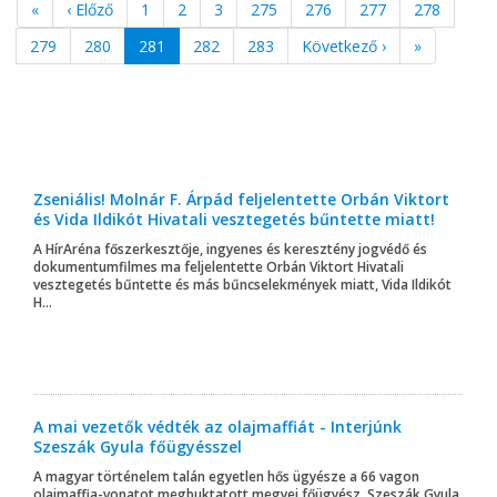
«
‹ Előző
1
2
3
275
276
277
278
279
280
281
282
283
Következő ›
»
Zseniális! Molnár F. Árpád feljelentette Orbán Viktort
és Vida Ildikót Hivatali vesztegetés bűntette miatt!
A HírAréna főszerkesztője, ingyenes és keresztény jogvédő és
dokumentumfilmes ma feljelentette Orbán Viktort Hivatali
vesztegetés bűntette és más bűncselekmények miatt, Vida Ildikót
H...
A mai vezetők védték az olajmaffiát - Interjúnk
Szeszák Gyula főügyésszel
A magyar történelem talán egyetlen hős ügyésze a 66 vagon
olajmaffia-vonatot megbuktatott megyei főügyész, Szeszák Gyula.