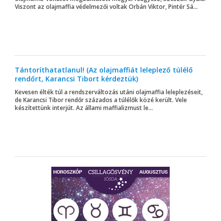
Viszont az olajmaffia védelmezői voltak Orbán Viktor, Pintér Sá...
Tántoríthatatlanul! (Az olajmaffiát leleplező túlélő
rendőrt, Karancsi Tibort kérdeztük)
Kevesen élték túl a rendszerváltozás utáni olajmaffia leleplezéseit,
de Karancsi Tibor rendőr százados a túlélők közé került. Vele
készítettünk interjút. Az állami maffializmust le...