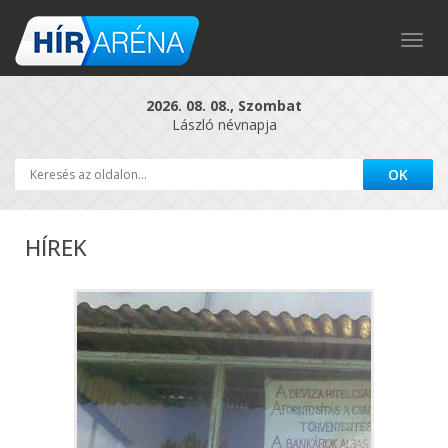
Togg
navig
2026. 08. 08., Szombat
László névnapja
HÍREK