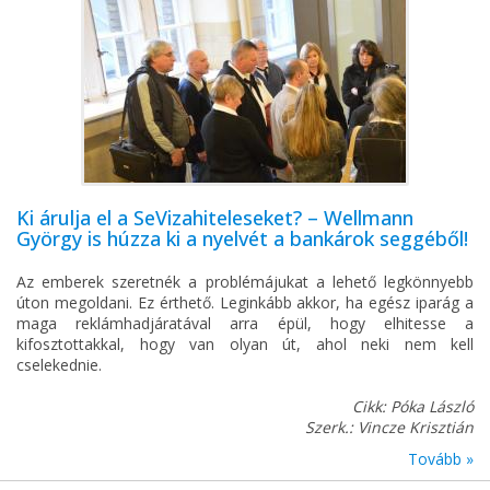
Ki árulja el a SeVizahiteleseket? – Wellmann
György is húzza ki a nyelvét a bankárok seggéből!
Az emberek szeretnék a problémájukat a lehető legkönnyebb
úton megoldani. Ez érthető. Leginkább akkor, ha egész iparág a
maga reklámhadjáratával arra épül, hogy elhitesse a
kifosztottakkal, hogy van olyan út, ahol neki nem kell
cselekednie.
Cikk: Póka László
Szerk.: Vincze Krisztián
Tovább »