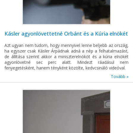
Kásler agyonlövettetné Orbánt és a Kúria elnökét
Azt ugyan nem tudom, hogy mennyivel lenne beljebb az ország,
ha egyszer csak Kásler Árpádnak adná a nép a felhatalmazást,
de állítása szerint akkor a miniszterelnököt és a kúria elnökét
agyonlövetné sec perc alatt. Mindezt ráadásul nem
fenyegetésként, hanem tényként közölte, kedvcsináló videóval.
Tovább »