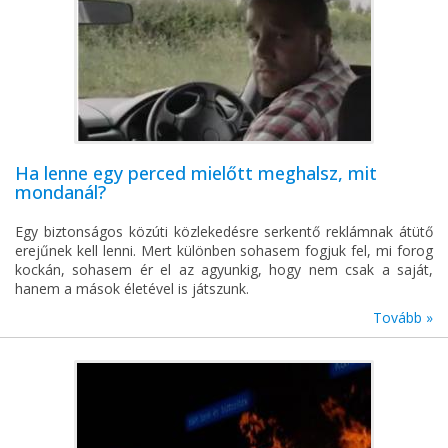
Ha lenne egy perced mielőtt meghalsz, mit
mondanál?
Egy biztonságos közúti közlekedésre serkentő reklámnak átütő
erejűnek kell lenni. Mert különben sohasem fogjuk fel, mi forog
kockán, sohasem ér el az agyunkig, hogy nem csak a saját,
hanem a mások életével is játszunk.
Tovább »