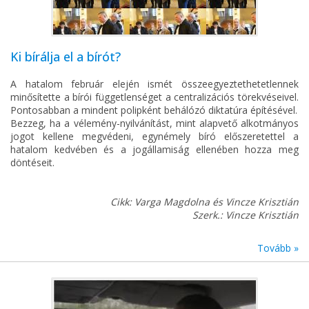
Ki bírálja el a bírót?
A hatalom február elején ismét összeegyeztethetetlennek
minősítette a bírói függetlenséget a centralizációs törekvéseivel.
Pontosabban a mindent polipként behálózó diktatúra építésével.
Bezzeg, ha a vélemény-nyilvánítást, mint alapvető alkotmányos
jogot kellene megvédeni, egynémely bíró előszeretettel a
hatalom kedvében és a jogállamiság ellenében hozza meg
döntéseit.
Cikk: Varga Magdolna és Vincze Krisztián
Szerk.: Vincze Krisztián
Tovább »