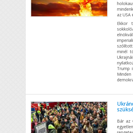
holoka
mindenk
az USA 
Ekkor t
sokkol
elnökvá
imperia
szólíto
minél t
Ukrajn
nyilatk
Trump i
Minden
demokra
Ukráno
szüksé
Bár az 
egyetle
rengete