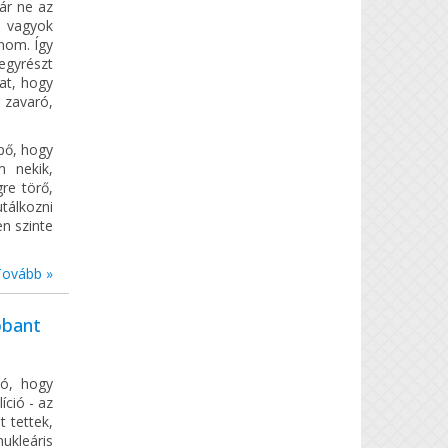
ár ne az
m vagyok
lnom. Így
egyrészt
at, hogy
g zavaró,
epő, hogy
m nekik,
re törő,
tálkozni
n szinte
Tovább »
bbant
tó, hogy
ció - az
 tettek,
nukleáris