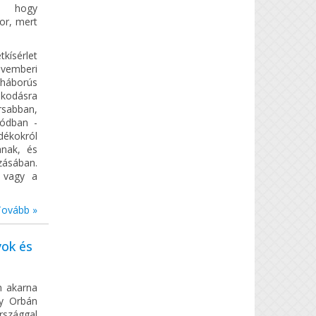
t, hogy
or, mert
kísérlet
vemberi
mháborús
pkodásra
rsabban,
módban -
ékokról
anak, és
zásában.
 vagy a
Tovább »
yok és
m akarna
gy Orbán
rszággal