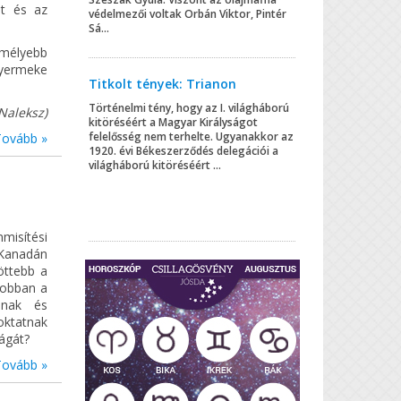
ot és az
védelmezői voltak Orbán Viktor, Pintér
Sá...
gmélyebb
gyermeke
Titkolt tények: Trianon
Történelmi tény, hogy az I. világháború
Naleksz)
kitöréséért a Magyar Királyságot
felelősség nem terhelte. Ugyanakkor az
Tovább »
1920. évi Békeszerződés delegációi a
világháború kitöréséért ...
misítési
 Kanadán
öttebb a
jobban a
dnak és
oktatnak
ságát?
Tovább »