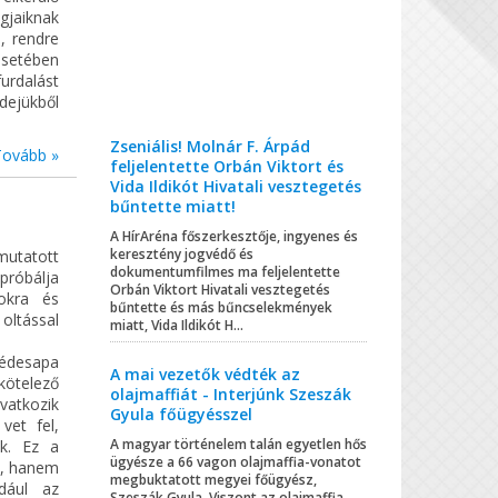
gjaiknak
, rendre
esetében
urdalást
dejükből
Zseniális! Molnár F. Árpád
Tovább »
feljelentette Orbán Viktort és
Vida Ildikót Hivatali vesztegetés
bűntette miatt!
A HírAréna főszerkesztője, ingyenes és
keresztény jogvédő és
mutatott
dokumentumfilmes ma feljelentette
 próbálja
Orbán Viktort Hivatali vesztegetés
yokra és
bűntette és más bűncselekmények
oltással
miatt, Vida Ildikót H...
 édesapa
A mai vezetők védték az
kötelező
olajmaffiát - Interjúnk Szeszák
vatkozik
Gyula főügyésszel
vet fel,
A magyar történelem talán egyetlen hős
ik. Ez a
ügyésze a 66 vagon olajmaffia-vonatot
l, hanem
megbuktatott megyei főügyész,
ldául az
Szeszák Gyula. Viszont az olajmaffia