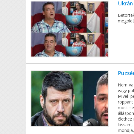
Ukrán 
Betörte
megoldás
Puzsér
Nem vag
vagy pol
Mivel p
roppant
most se
álláspo
élethez 
lássam,
mondja, 