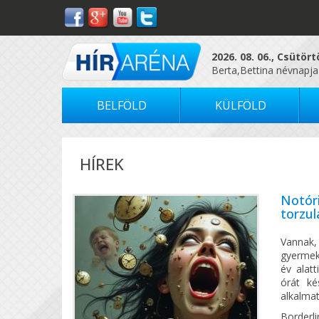
2026. 08. 06., Csütör
Berta,Bettina névnapja
BELFÖLD
KÜLFÖLD
HÍREK
Notóri
torzul
Vannak,
gyermekk
év alatt
órát ké
alkalmat
Borderli