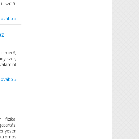
i szülő-
Tovább »
az
ismerő,
nyiszor,
 valamint
Tovább »
fizikai
atartási
vényesen
ektromos