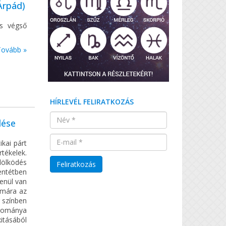
Árpád)
es végső
Tovább »
HÍRLEVÉL FELIRATKOZÁS
lése
kai párt
rtékelek.
lölködés
entétben
enül van
ámára az
r színben
udománya
xitásából