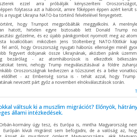
uszterek ezzel arra próbálják kényszeríteni Oroszországo
éppen folytassa azt a háborút, amire főképpen éppen azért került s
és a nyugat Ukrajna NATO-ba történő felvételével fenyegetett.
örtént, hogy Trumpot megpróbálták meggyilkolni. A merénylet
óan hatott, hirtelen egyre biztosabb lett Donald Trump no
lasztási győzelme, és ez újabb pánikgombot nyomott meg az ato
lista koalícióban: miközben Jens Stoltenberg NATO-főtitkár ka
tt fel arról, hogy Oroszország nyugati háborús ellenségei minél gyo
öbb fegyvert dobjanak össze Ukrajnának, aközben pánik üzem
áig bezárólag - az atomháborúsok is elkezdtek békeszánd
ozatokat tenni, nehogy Trump megválasztásával a földre zuhanj
nkább Oroszországnak kedvezzen a tűzszünet és a béke vonatko
 eldőlhet - az Emberiség sorsa is - tehát azzal, hogy Trump
tának nevezett párt győz a novemberi elnökválasztások során.
kkal váltsuk ki a muszlim migrációt? Előnyök, hátrán
ges állami intézkedések.
Orbán-kormány úgy tesz, és Európa is, mintha Magyarország ne
n Európán kívüli migránst sem befogadni, de a valóság az, ho
g ázsiait és muszlimot ömleszt Magyarországra, akik Magyaro