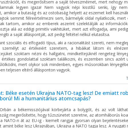
rusztrációt, és megerősítsem a saját téveszméimet, mert nehogy m
lamnak legyen igaza! Nem vagyok népi kisstílű senki, így ne
lt, amikor a butaság és az ostobaság helyett az eszemet kell haszná
jtok semmit félreértelmezni sem, bármelyik oldal nyilatkozik, mert 
nak tartom, amikor az emberek aszerint szelektálják az információk
ztja alá az eddigi primitív vakhitüket, mert azt elfogadja, ami pedi
ngíti a saját álláspontját, azt pedig feltétel nélkül elutasítsa.
nt szociális és elfogadó típus, aki a racionalitást szereti, nem megl
 személyt az értékeiért szeretem, a hibáikat látom és elnéze
tejüket szoktam nézni és hallgatni, mindkettejüknél rengeteg lényeg
s értékes gondolattal szoktam találkozni, és eszemben sincs azért u
űlölködni, mert olykor sok mindenben, egyes műsorokban lényegébe
n teljesen eltérő állásponton vagyok.
t: Béke esetén Ukrajna NATO-tag lesz! De emiatt ro
áború! Mi a humanitárius atomcsapás?
Orbán a békemissziójával körbejárta a bolygót, és az volt látha
szág megerősítette, hogy tűzszünetet szeretne, az atomháborús koalí
a NATO-n át az EU-ig - kiemelt rangjai gyorsan olyan bejelentéseket
t amint béke lesz Ukrajnában, Ukrajna a NATO tagja lesz. A nyugati 