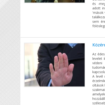
és -meg
adott i
'mások v
találkoz
sem ére
fölösleg
Közérd
Az édes
levelet 
védeni 
tudomán
kapcsola
A levél
érzelmi
oltások 
szakmai
amelyek
hozzáál
szélese