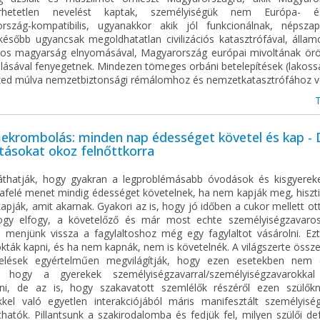
érhetetlen nevelést kaptak, személyiségük nem Európa-
rszág-kompatibilis, ugyanakkor akik jól funkcionálnak, népszap
később ugyancsak megoldhatatlan civilizációs katasztrófával, államc
kos magyarság elnyomásával, Magyarország európai mivoltának örö
lásával fenyegetnek. Mindezen tömeges orbáni betelepítések (lakoss
ized múlva nemzetbiztonsági rémálomhoz és nemzetkatasztrófához v
ekrombolás: minden nap édességet követel és kap - 
tásokat okoz felnőttkorra
áthatják, hogy gyakran a legproblémásabb óvodások és kisgyerek
zafelé menet mindig édességet követelnek, ha nem kapják meg, hiszti
apják, amit akarnak. Gyakori az is, hogy jó időben a cukor mellett ott
gy elfogy, a követelőző és már most echte személyiségzavaro
i, menjünk vissza a fagylaltoshoz még egy fagylaltot vásárolni. Ezt
ták kapni, és ha nem kapnák, nem is követelnék. A világszerte össze
elések egyértelműen megvilágítják, hogy ezen esetekben nem
, hogy a gyerekek személyiségzavarral/személyiségzavarokka
ni, de az is, hogy szakavatott szemlélők részéről ezen szülő
ekkel való egyetlen interakciójából máris manifesztált személyisé
hatók. Pillantsunk a szakirodalomba és fedjük fel, milyen szülői de