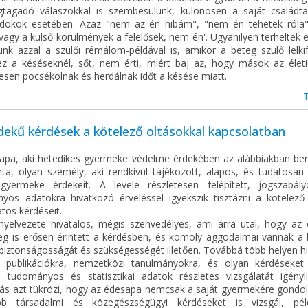
tagadó válaszokkal is szembesülünk, különösen a saját családta
ndokok esetében. Azaz "nem az én hibám", "nem én tehetek róla"
agy a külső körülmények a felelősek, nem én'. Ugyanilyen terheltek 
unk azzal a szülői rémálom-példával is, amikor a beteg szülő lelkif
z a késéseknél, sőt, nem érti, miért baj az, hogy mások az életi
esen pocsékolnak és herdálnak időt a késése miatt.
ekű kérdések a kötelező oltásokkal kapcsolatban
apa, aki hetedikes gyermeke védelme érdekében az alábbiakban be
írta, olyan személy, aki rendkívül tájékozott, alapos, és tudatosan
gyermeke érdekeit. A levele részletesen felépített, jogszabál
yos adatokra hivatkozó érveléssel igyekszik tisztázni a kötelező 
tos kérdéseit.
 nyelvezete hivatalos, mégis szenvedélyes, ami arra utal, hogy az
leg is erősen érintett a kérdésben, és komoly aggodalmai vannak a 
biztonságosságát és szükségességét illetően. Továbbá több helyen hi
 publikációkra, nemzetközi tanulmányokra, és olyan kérdéseket 
 tudományos és statisztikai adatok részletes vizsgálatát igényl
lás azt tükrözi, hogy az édesapa nemcsak a saját gyermekére gondo
bb társadalmi és közegészségügyi kérdéseket is vizsgál, pé