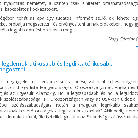
ett nyájimitás nemlétét, a szintén csak elhitetett oltáshatásosság
kal kapcsolatos kockázatokat.
égében tehát az apa egy tudatos, informált szülő, aki lehető le
eket próbálja megszerezni és érvényesíteni annak érdekében, hogy 
ről a legjobb döntést hozhassa meg.
Nagy Sándor (
g legdemokratikusabb és legdiktatórikusabb
megosztói
s megfigyelés és cenzúrázási és törlési, valamint teljes megsem
ika után itt egy lista Magyarországtól Oroszországon át, Anglián és
ig és az Egyesült Államokig. Hol a legszabadabb és hol a legüldöz
iek szólásszabadsága? Pl. Oroszországban vagy az USÁ-ban üldözik 
népei szólásszabadságát? Netán a magukat leginkább szaba
tikusnak hirdető országok a legdiktatórikusabbak? Akik pedig nem 
at demokráciából, ők tisztelik leginkább az Emberiség szólásszabad