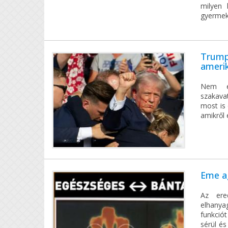
milyen 
gyermek
Trump 
ameri
Nem eg
szakava
most is 
amikről 
Eme a
Az ere
elhanya
funkció
sérül é