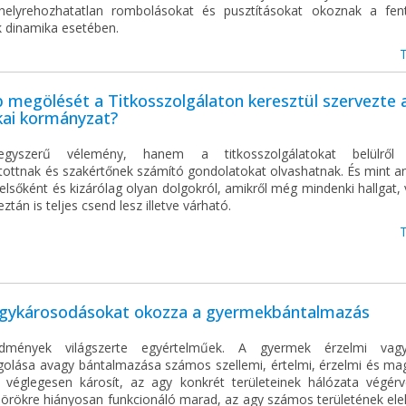
helyrehozhatatlan rombolásokat és pusztításokat okoznak a fent
 dinamika esetében.
megölését a Titkosszolgálaton keresztül szervezte 
kai kormányzat?
yszerű vélemény, hanem a titkosszolgálatokat belülről 
tottnak és szakértőnek számító gondolatokat olvashatnak. És mint an
elsőként és kizárólag olyan dolgokról, amikről még mindenki hallgat,
eztán is teljes csend lesz illetve várható.
gykárosodásokat okozza a gyermekbántalmazás
dmények világszerte egyértelműek. A gyermek érzelmi vagy 
golása avagy bántalmazása számos szellemi, értelmi, érzelmi és mag
t véglegesen károsít, az agy konkrét területeinek hálózata végér
s örökre hiányosan funkcionáló marad, az agy számos területének el