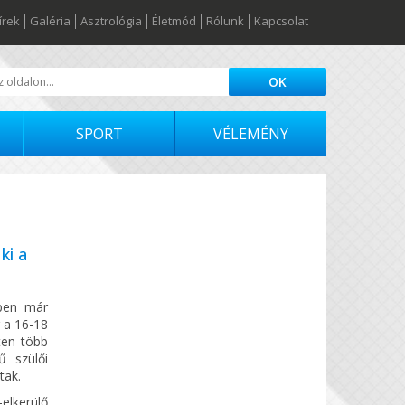
írek
Galéria
Asztrológia
Életmód
Rólunk
Kapcsolat
SPORT
VÉLEMÉNY
ki a
kben már
r a 16-18
ten több
ű szülői
tak.
-elkerülő