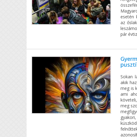
összef
Magyaro
esetén 
az ősla
leszámo
pár évt
Gyerm
pusztí
Sokan l
akik ha
meg is k
ami aho
követel
meg szok
megfigy
gyakori
küszköd
felnőtt
azonosít