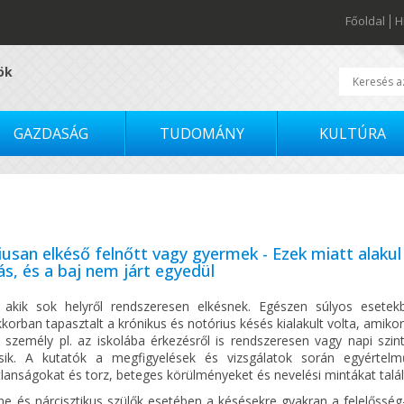
Főoldal
H
tök
GAZDASÁG
TUDOMÁNY
KULTÚRA
usan elkéső felnőtt vagy gyermek - Ezek miatt alakul 
ás, és a baj nem járt egyedül
 akik sok helyről rendszeresen elkésnek. Egészen súlyos esete
orban tapasztalt a krónikus és notórius késés kialakult volta, amiko
i személy pl. az iskolába érkezésről is rendszeresen vagy napi szin
sik. A kutatók a megfigyelések és vizsgálatok során egyértelm
lanságokat és torz, beteges körülményeket és nevelési mintákat talál
ne és nárcisztikus szülők esetében a késésekre gyakran a felelősség