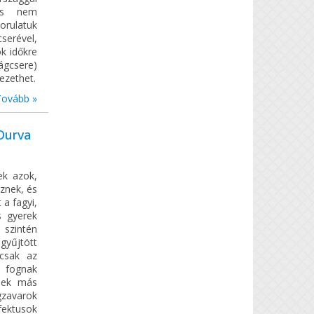
 és nem
orulatuk
serével,
k időkre
ágcsere)
ezethet.
Tovább »
Durva
ek azok,
znek, és
 a fagyi,
s gyerek
 szintén
gyűjtött
 csak az
l fognak
knek más
gzavarok
fektusok