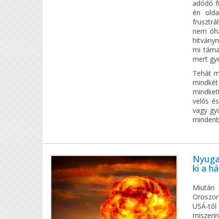
adódó f
én olda
frusztrá
nem óha
hitvány
mi támas
mert gye
Tehát mi
mindkét
mindket
velős é
vagy gy
mindenbe
Nyuga
ki a h
Miután 
Oroszor
USÁ-tól 
miszerin