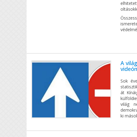
elhitet
oltások
Összess
ismeret
védelmé
A vilá
videó
Sok éve
statiszt
át Kíná
külföld
világ 
demokra
ki mások