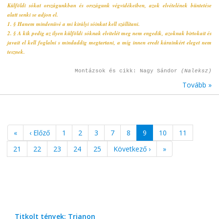
Külföldi sókat országunkban és országunk végvidékeiben, azok elvételének büntetése
alatt senki se adjon el.
1. § Hanem mindenüvé a mi királyi sóinkat kell szállítani.
2. § A kik pedig az ilyen külföldi sóknak elvitelét meg nem engedik, azoknak birtokait és
javait el kell foglalni s mindaddig megtartani, a míg innen eredt kárainkért eleget nem
tesznek.
Montázsok és cikk: Nagy Sándor
(Naleksz)
Tovább »
«
‹ Előző
1
2
3
7
8
9
10
11
21
22
23
24
25
Következő ›
»
Titkolt tények: Trianon