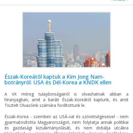
Észak-Koreától kaptuk a Kim Jong Nam-
botrányról: USA és Dél-Korea a KNDK ellen
A VX méreg tulajdonságairól is olvashatnak abban a
híranyagban, amit a baráti Észak-Koreától kaptunk, és amit
Tisztelt Olvasóink számára fordítottunk le.
Észak-Korea - szemben az USÁ-val és szövetségeseivel - nem
gyarmatosította Magyarországot, nem folytatja annak politikai
és gazdasági kizsákmányolását, és nem dobálja utcákra