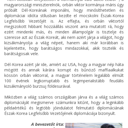
magyarországi miniszterelnök, orbán viktor kormánya máris úgy
próbált Dél-Koreának imponálni, hogy minősíthetetlen és
diplomáciai idióta stílusban kezdte el mocskolni Észak-Korea
Legfelsőbb Vezetőjét is. Az effajta, és orbán viktortól
megszokott hibbant hozzáállás viszont arra mutatott rá, hogy
ezért mindenki más, és minden állampolgár is tisztelje és
szeresse azt az Észak-Koreát, aki nem azért járja a világot, hogy
kizsákmányolja a világ népeit, hanem aki már korábban is
kijelentette, hogy barátságos mindazokkal, akik tisztelik és
barátságosak vele.
Dél-Korea azért jár ide, amiért az USA, hogy a magyar nép háta
mögött és annak kárára korrupt és bűnöző maffiaalkukat
kössön orbán viktorral, a magyar történelem legalább elmúlt
100 évének legkorruptabb és legimperialistább feudális
kizsákmányoló burzsuj földesurával.
Miközben a világ számos országában járva és a világ számos
diplomáciáját megismerve számunkra kitűnt, hogy a leginkább
példaértékű és legtöbb jóindulatot felmutató diplomáciának
Észak-Korea Legfelsőbb Vezetőjének diplomáciája bizonyult.
A bevezetőt írta: