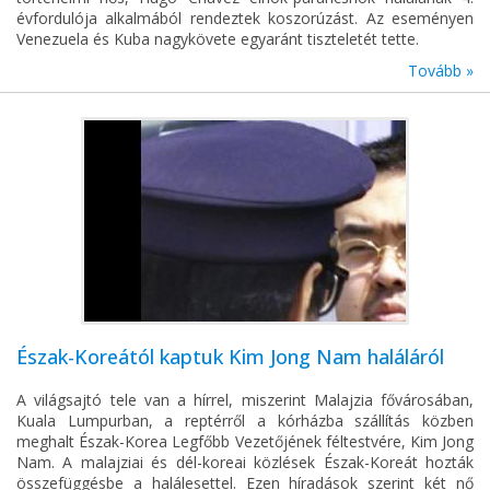
évfordulója alkalmából rendeztek koszorúzást. Az eseményen
Venezuela és Kuba nagykövete egyaránt tiszteletét tette.
Tovább »
Észak-Koreától kaptuk Kim Jong Nam haláláról
A világsajtó tele van a hírrel, miszerint Malajzia fővárosában,
Kuala Lumpurban, a reptérről a kórházba szállítás közben
meghalt Észak-Korea Legfőbb Vezetőjének féltestvére, Kim Jong
Nam. A malajziai és dél-koreai közlések Észak-Koreát hozták
összefüggésbe a halálesettel. Ezen híradások szerint két nő