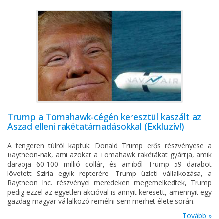
Trump a Tomahawk-cégén keresztül kaszált az
Aszad elleni rakétatámadásokkal (Exkluzív!)
A tengeren túlról kaptuk: Donald Trump erős részvényese a
Raytheon-nak, ami azokat a Tomahawk rakétákat gyártja, amik
darabja 60-100 millió dollár, és amiből Trump 59 darabot
lövetett Szíria egyik repterére. Trump üzleti vállalkozása, a
Raytheon Inc. részvényei meredeken megemelkedtek, Trump
pedig ezzel az egyetlen akcióval is annyit keresett, amennyit egy
gazdag magyar vállalkozó remélni sem merhet élete során.
Tovább »