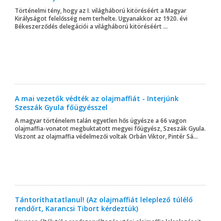
Történelmi tény, hogy az I. világháború kitöréséért a Magyar
Királyságot felelősség nem terhelte. Ugyanakkor az 1920. évi
Békeszerződés delegációi a világháború kitöréséért ...
A mai vezetők védték az olajmaffiát - Interjúnk
Szeszák Gyula főügyésszel
A magyar történelem talán egyetlen hős ügyésze a 66 vagon
olajmaffia-vonatot megbuktatott megyei főügyész, Szeszák Gyula.
Viszont az olajmaffia védelmezői voltak Orbán Viktor, Pintér Sá...
Tántoríthatatlanul! (Az olajmaffiát leleplező túlélő
rendőrt, Karancsi Tibort kérdeztük)