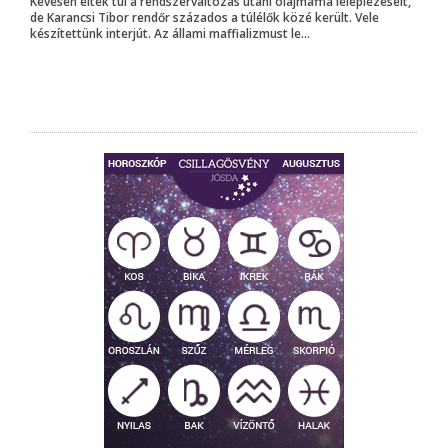
Kevesen élték túl a rendszerváltozás utáni olajmaffia leleplezéseit,
de Karancsi Tibor rendőr százados a túlélők közé került. Vele
készítettünk interjút. Az állami maffializmust le...