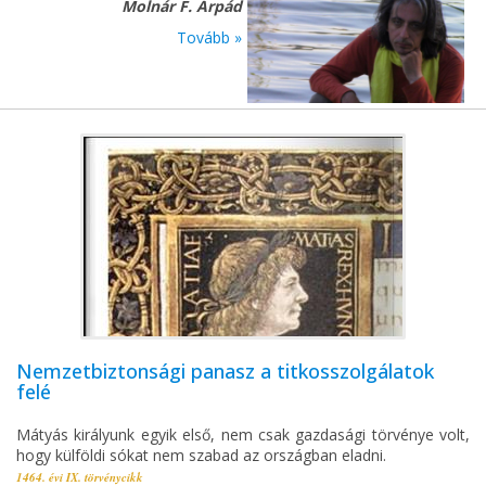
Molnár F. Árpád
Tovább »
Nemzetbiztonsági panasz a titkosszolgálatok
felé
Mátyás királyunk egyik első, nem csak gazdasági törvénye volt,
hogy külföldi sókat nem szabad az országban eladni.
1464. évi IX. törvénycikk