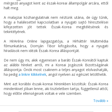
mérgező anyagot kent az észak-koreai állampolgár arcára, ettől
halt meg.
A malajziai közhangulatnak nem néztünk utána, de úgy tűnik,
hogy a halálesettel kapcsolatban a nyugati sajtó híresztelései
kifejezetten jót tettek Észak-Korea megítélésének és
tekintélyének.
A HírAréna Online lapigazgatója, a Hírháttér Multimédia
főmunkatársa, Domján Tibor kifogásolta, hogy a nyugati
híradások nem idézik Észak-Korea álláspontját.
De nem úgy mi, akik egyenesen a baráti Észak-Koreától kaptuk
az alábbi híreket arról, mi a Koreai Jogászok Bizottságának
álláspontja. Önök most csaknem a teljes anyagot elolvashatják,
ha pedig
a linkre klikkelnek
, angol nyelven az egészet letölthetik.
Mint azt korábbi észak-koreai híreinkben közöltük: Észak-Korea
mindenkivel jóban lenne, aki tiszteletben tartja, függetlenül attól,
hogy előtte ellenségesek voltak-e vele szemben.
Tovább »