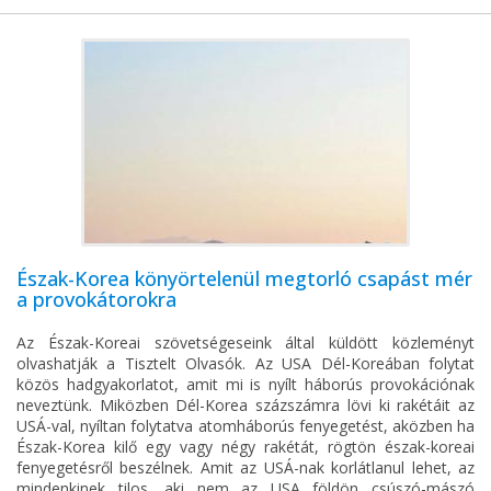
Észak-Korea könyörtelenül megtorló csapást mér
a provokátorokra
Az Észak-Koreai szövetségeseink által küldött közleményt
olvashatják a Tisztelt Olvasók. Az USA Dél-Koreában folytat
közös hadgyakorlatot, amit mi is nyílt háborús provokációnak
neveztünk. Miközben Dél-Korea százszámra lövi ki rakétáit az
USÁ-val, nyíltan folytatva atomháborús fenyegetést, aközben ha
Észak-Korea kilő egy vagy négy rakétát, rögtön észak-koreai
fenyegetésről beszélnek. Amit az USÁ-nak korlátlanul lehet, az
mindenkinek tilos, aki nem az USA földön csúszó-mászó