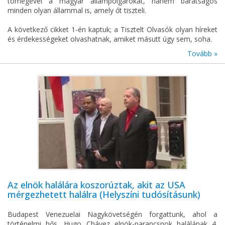
tömegével a magyar állampolgárokat, hanem barátságos
minden olyan állammal is, amely őt tiszteli.
A következő cikket 1-én kaptuk; a Tisztelt Olvasók olyan híreket
és érdekességeket olvashatnak, amiket másutt úgy sem, soha.
Tovább »
Az elnök halálára koszorúztak, akit az USA
mérgezhetett halálra (Helyszíni tudósításunk)
Budapest Venezuelai Nagykövetségén forgattunk, ahol a
történelmi hős, Hugo Chávez elnök-parancsnok halálának 4.