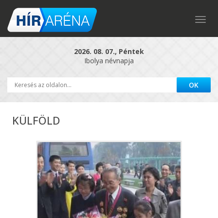
Togg
navig
2026. 08. 07., Péntek
Ibolya névnapja
KÜLFÖLD