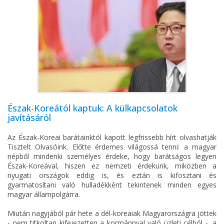
Észak-Koreától kaptuk: A külkapcsolatok
javításáról
Az Észak-Koreai barátainktól kapott legfrissebb hírt olvashatják
Tisztelt Olvasóink. Előtte érdemes világossá tenni: a magyar
népből mindenki személyes érdeke, hogy barátságos legyen
Észak-Koreával, hiszen ez nemzeti érdekünk, miközben a
nyugati országok eddig is, és eztán is kifosztani és
gyarmatosítani való hulladékként tekintenek minden egyes
magyar állampolgárra.
Miután nagyjából pár hete a dél-koreaiak Magyarországra jöttek
- nem titkoltan kifejezetten a kormánnyal való üzleti célból -, a