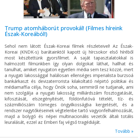
Trump atomháborút provokál! (Filmes híreink
Észak-Koreából!)
Sehol nem látott Észak-Koreai filmek részleteivel! Az Észak-
Koreai (KNDK-s) barátainktól kapott új hírcsokor első híréből
most készítettünk gyorsfilmet. A saját tapasztalatokkal is
halmozott filmünkben így olyan dolgokat láthat, hallhat és
tanulhat, amiket nyugaton egyetlen média sem tesz közzé, mert
a nyugati lakossággal halálosan ellenséges imperialista burzsoá
bankárkaszt és devizaterrorista kilakoltató népirtó politikai és
médiamaffia célja, hogy Önök soha, semmiről ne tudjanak, ami
nem szolgálja a nyugati lakosság milliárdszám fosztogatását,
kifosztását, elszegényítését, földönfutóvá tételét, tíz- és
százmilliószám tömeges öngyilkosságba kergetését, és a
rendszer nagytőkéseinek végtelenbe tartó vagyonfelhalmozását,
majd a bolygó és népei multinacionális vezetők általi totális
leuralását, ezzel az Emberi faj végső tragédiáját.
Tovább »