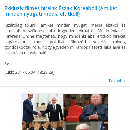
Exkluzív filmes híreink Észak-Koreából! (Amiket
minden nyugati média eltitkol!)
Kizárólag tőlünk, amiket minden nyugati média eltitkol és
eltussol! A születése óta független Hírháttér Multimédia és
HírAréna Online megteheti, hogy mindenki által eltitkolt híreket
sugározzon, mert politikai üldözött vezetői mindig
gondoskodtak róla, hogy egyetlen milliárdos fizetett lakájaivá és
csicskáivá ne váljanak!
Sz. L.
(Cikk: 2017.06.04. 18:28.28)
Tovább »