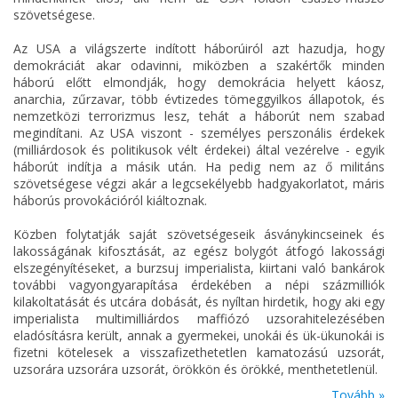
szövetségese.
Az USA a világszerte indított háborúiról azt hazudja, hogy
demokráciát akar odavinni, miközben a szakértők minden
háború előtt elmondják, hogy demokrácia helyett káosz,
anarchia, zűrzavar, több évtizedes tömeggyilkos állapotok, és
nemzetközi terrorizmus lesz, tehát a háborút nem szabad
megindítani. Az USA viszont - személyes perszonális érdekek
(milliárdosok és politikusok vélt érdekei) által vezérelve - egyik
háborút indítja a másik után. Ha pedig nem az ő militáns
szövetségese végzi akár a legcsekélyebb hadgyakorlatot, máris
háborús provokációról kiáltoznak.
Közben folytatják saját szövetségeseik ásványkincseinek és
lakosságának kifosztását, az egész bolygót átfogó lakossági
elszegényítéseket, a burzsuj imperialista, kiirtani való bankárok
további vagyongyarapítása érdekében a népi százmilliók
kilakoltatását és utcára dobását, és nyíltan hirdetik, hogy aki egy
imperialista multimilliárdos maffiózó uzsorahitelezésében
eladósításra került, annak a gyermekei, unokái és ük-ükunokái is
fizetni kötelesek a visszafizethetetlen kamatozású uzsorát,
uzsorára uzsorára uzsorát, örökkön és örökké, menthetetlenül.
Tovább »