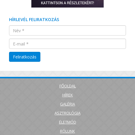
HÍRLEVÉL FELIRATKOZÁS
FŐOLDAL
HÍREK
GALÉRIA
ASZTROLÓGIA
ÉLETMÓD
RÓLUNK