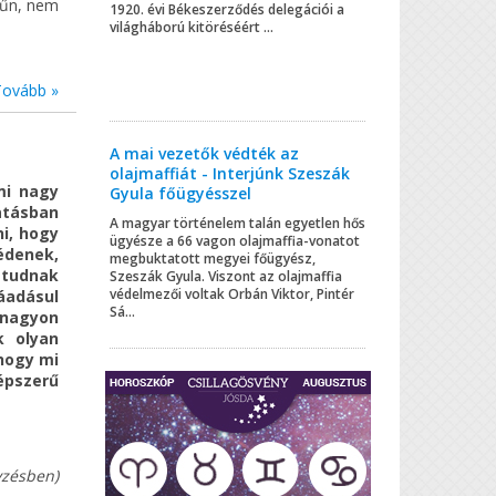
bűn, nem
1920. évi Békeszerződés delegációi a
világháború kitöréséért ...
Tovább »
A mai vezetők védték az
olajmaffiát - Interjúnk Szeszák
mi nagy
Gyula főügyésszel
atásban
A magyar történelem talán egyetlen hős
i, hogy
ügyésze a 66 vagon olajmaffia-vonatot
édenek,
megbuktatott megyei főügyész,
 tudnak
Szeszák Gyula. Viszont az olajmaffia
védelmezői voltak Orbán Viktor, Pintér
ráadásul
Sá...
 nagyon
k olyan
 hogy mi
pszerű
yzésben)