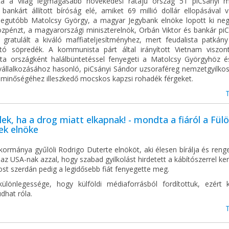
a a világ legmagasabb növekedési rátájú ország 51 piCsányi 
bankárt állított bíróság elé, amiket 69 millió dollár ellopásával v
legutóbb Matolcsy György, a magyar Jegybank elnöke lopott ki negy
özpénzt, a magyarországi miniszterelnök, Orbán Viktor és bankár piC
 gratulált a kiváló maffiateljesítményhez, mert feudalista patkány
tató söpredék. A kommunista párt által irányított Vietnam viszon
ista országként halálbüntetéssel fenyegeti a Matolcsy Györgyhöz é
 vállalkozásához hasonló, piCsányi Sándor uzsoraféreg nemzetgyilkos
 minőségéhez illeszkedő mocskos kapzsi rohadék férgeket.
ek, ha a drog miatt elkapnak! - mondta a fiáról a Fül
ek elnöke
ormánya gyűlöli Rodrigo Duterte elnököt, aki élesen bírálja és reng
az USA-nak azzal, hogy szabad gyilkolást hirdetett a kábítószerrel k
ost szerdán pedig a legidősebb fiát fenyegette meg.
különlegessége, hogy külföldi médiaforrásból fordítottuk, ezért k
udhat róla.