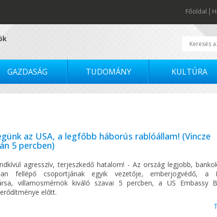
Főoldal
H
tök
GAZDASÁG
TUDOMÁNY
KULTÚRA
égünk az USA, a legfőbb háborús rablóállam! (Vincze
ián 5 percben)
ndkívül agresszív, terjeszkedő hatalom! - Az ország legjobb, bankok
ban fellépő csoportjának egyik vezetője, emberjogvédő, a H
rsa, villamosmérnök kiváló szavai 5 percben, a US Embassy 
 erődítménye előtt.