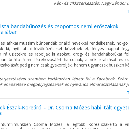
Kép- és cikkszerkesztés: Nagy Sándor (
mista bandabűnözés és csoportos nemi erőszakok
áliában
 és afrikai muszlim bűnbandák önálló nevekkel rendelkeznek, no-go
nak ki, nyílt utcai lövöldözéseket követnek el, fényes nappal feg
k rá üzletekre és rabolják ki azokat, drog- és bandaháborúkat fol
ban önálló állam létrehozásáért harcolnak, a nők elrablását és c
zakolását pedig nem csak gyakorolják, hanem ugyancsak büszkén k
 terjesztésével szemben korlátozóan lépett fel a Facebook. Ezért
k és vezetése megbélyegzésének és nyilvános elmarasztalásának jo
ek Észak-Koreáról - Dr. Csoma Mózes habilitált egye
s
ntumfilmünkben Csoma Mózes, a legfőbb Korea-szakértő a vilá