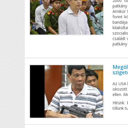
2000 ót
patkány 
Amikor 
forint k
bandája
kilakol
szocial
családi
patkány
Megöll
sziget
Az USA k
okozott 
ellen. M
Hírünk 
tőlünk t