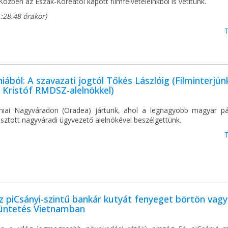
 Közben az Észak-Koreától kapott filmfelvételeinkből is vetítünk.
1:28.48 órakor)
ából: A szavazati jogtól Tőkés Lászlóig (Filminterjún
 Kristóf RMDSZ-alelnökkel)
iai Nagyváradon (Oradea) jártunk, ahol a legnagyobb magyar p
sztott nagyváradi ügyvezető alelnökével beszélgettünk.
z piCsányi-szintű bankár kutyát fenyeget börtön vagy
büntetés Vietnamban