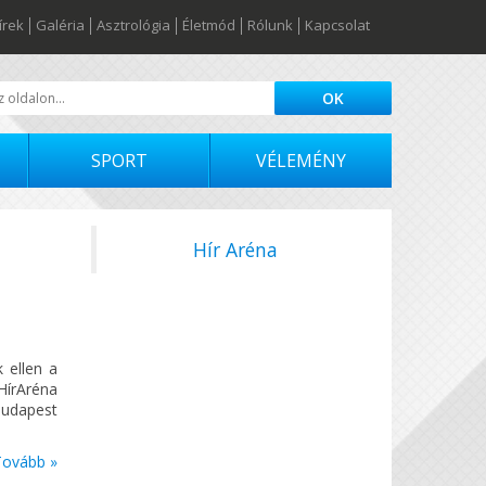
írek
Galéria
Asztrológia
Életmód
Rólunk
Kapcsolat
SPORT
VÉLEMÉNY
Hír Aréna
 ellen a
írAréna
Budapest
Tovább »