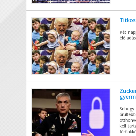
Titkos
Két napp
élő adás
Zucker
gyerme
Sehogy
őrülteb
otthonvé
kell tar
férfiak