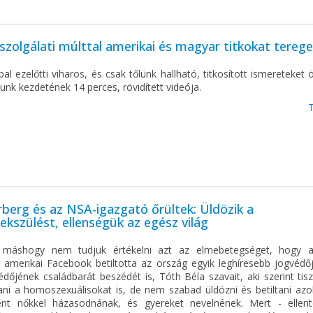
szolgálati múlttal amerikai és magyar titkokat terege
al ezelőtti viharos, és csak tőlünk hallható, titkosított ismereteket
unk kezdetének 14 perces, rövidített videója.
berg és az NSA-igazgató őrültek: Üldözik a
kszülést, ellenségük az egész világ
 máshogy nem tudjuk értékelni azt az elmebetegséget, hogy a
b amerikai Facebook betiltotta az ország egyik leghíresebb jogvédő
dőjének családbarát beszédét is, Tóth Béla szavait, aki szerint tis
tani a homoszexuálisokat is, de nem szabad üldözni és betiltani azo
ként nőkkel házasodnának, és gyereket nevelnének. Mert - ellen