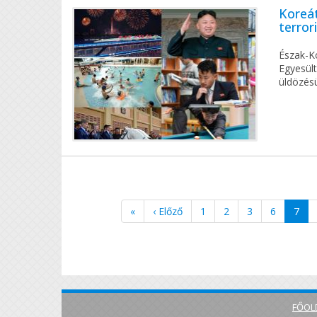
Koreát
terro
Észak-K
Egyesül
üldözésü
«
‹ Előző
1
2
3
6
7
FŐOL