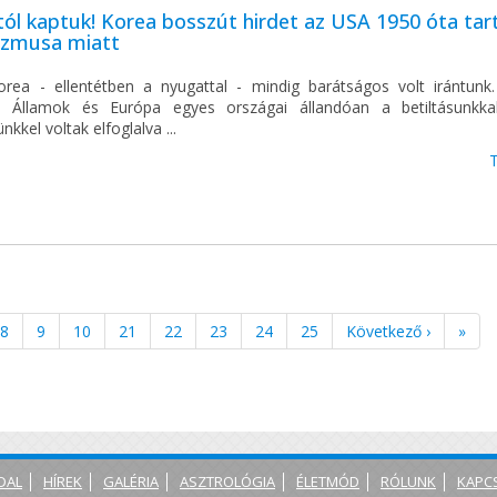
ól kaptuk! Korea bosszút hirdet az USA 1950 óta tar
rizmusa miatt
orea - ellentétben a nyugattal - mindig barátságos volt irántunk
t Államok és Európa egyes országai állandóan a betiltásunkk
nkkel voltak elfoglalva ...
8
9
10
21
22
23
24
25
Következő ›
»
DAL
HÍREK
GALÉRIA
ASZTROLÓGIA
ÉLETMÓD
RÓLUNK
KAPC