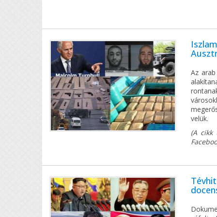
Iszla
Ausztr
Az arab
alakíta
rontana
városok
megerős
velük.
(A cikk
Faceboo
Tévhit
docen
Dokume