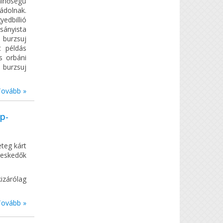
minőségű
ádolnak.
edbillió
sányista
 burzsuj
t példás
s orbáni
 burzsuj
Tovább »
öp-
eteg kárt
ereskedők
izárólag
Tovább »