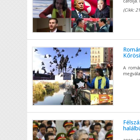
cáfolja.
(Cikk: 2
Románi
Kőrösi
A román
megvála
Félszá
halál