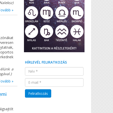
Naleksz)
Tovább »
 zónákat
yveresen
ytatnak,
soportos
érkednek
HÍRLEVÉL FELIRATKOZÁS
 élünk a
gával.)
Tovább »
temi
gsajtót