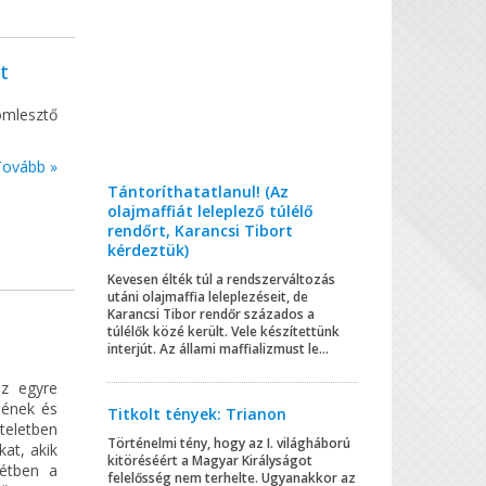
t
 ömlesztő
Tovább »
Tántoríthatatlanul! (Az
olajmaffiát leleplező túlélő
rendőrt, Karancsi Tibort
kérdeztük)
Kevesen élték túl a rendszerváltozás
utáni olajmaffia leleplezéseit, de
Karancsi Tibor rendőr százados a
túlélők közé került. Vele készítettünk
interjút. Az állami maffializmust le...
z egyre
jének és
Titkolt tények: Trianon
zteletben
Történelmi tény, hogy az I. világháború
kat, akik
kitöréséért a Magyar Királyságot
tétben a
felelősség nem terhelte. Ugyanakkor az