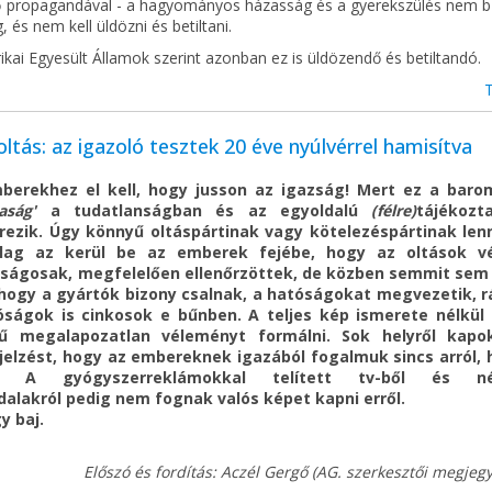
ő propagandával - a hagyományos házasság és a gyerekszülés nem 
, és nem kell üldözni és betiltani.
kai Egyesült Államok szerint azonban ez is üldözendő és betiltandó.
tás: az igazoló tesztek 20 éve nyúlvérrel hamisítva
berekhez el kell, hogy jusson az igazság! Mert ez a baro
aság'
a tudatlanságban és az egyoldalú
(félre)
tájékozt
rezik. Úgy könnyű oltáspártinak vagy kötelezéspártinak lenn
ólag az kerül be az emberek fejébe, hogy az oltások v
nságosak, megfelelően ellenőrzöttek, de közben semmit sem
, hogy a gyártók bizony csalnak, a hatóságokat megvezetik, 
óságok is cinkosok e bűnben. A teljes kép ismerete nélkül
ű megalapozatlan véleményt formálni. Sok helyről kapo
ajelzést, hogy az embereknek igazából fogalmuk sincs arról,
ik. A gyógyszerreklámokkal telített tv-ből és né
alakról pedig nem fognak valós képet kapni erről.
y baj.
Előszó és fordítás: Aczél Gergő (AG. szerkesztői megjeg