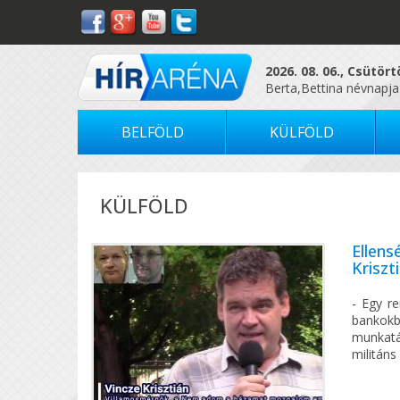
2026. 08. 06., Csütör
Berta,Bettina névnapja
BELFÖLD
KÜLFÖLD
KÜLFÖLD
Ellens
Kriszt
- Egy re
bankok
munkatá
militáns