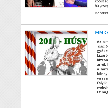
kötelez
hülyeség
Az Ameri
MMR ol
Az em
'bamb
gyöke
kizár
bizto
arról
a hat
könny
vissz
foly
webold
Ez nag