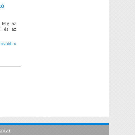
tó
. Míg az
al és az
Tovább »
SOLAT