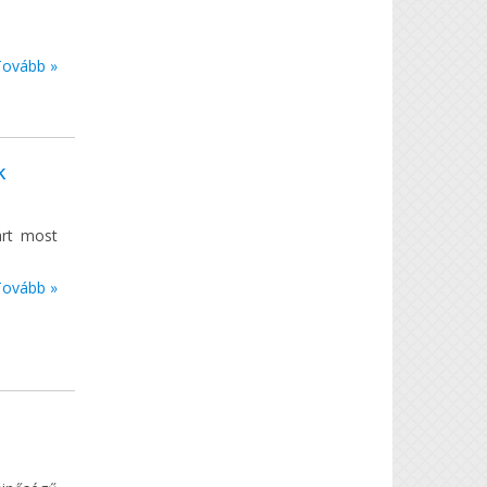
Tovább »
k
árt most
Tovább »