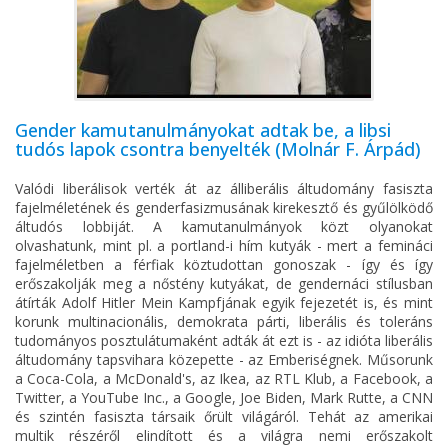
Gender kamutanulmányokat adtak be, a libsi
tudós lapok csontra benyelték (Molnár F. Árpád)
Valódi liberálisok verték át az álliberális áltudomány fasiszta
fajelméletének és genderfasizmusának kirekesztő és gyűlölködő
áltudós lobbiját. A kamutanulmányok közt olyanokat
olvashatunk, mint pl. a portland-i hím kutyák - mert a femináci
fajelméletben a férfiak köztudottan gonoszak - így és így
erőszakolják meg a nőstény kutyákat, de gendernáci stílusban
átírták Adolf Hitler Mein Kampfjának egyik fejezetét is, és mint
korunk multinacionális, demokrata párti, liberális és toleráns
tudományos posztulátumaként adták át ezt is - az idióta liberális
áltudomány tapsvihara közepette - az Emberiségnek. Műsorunk
a Coca-Cola, a McDonald's, az Ikea, az RTL Klub, a Facebook, a
Twitter, a YouTube Inc., a Google, Joe Biden, Mark Rutte, a CNN
és szintén fasiszta társaik őrült világáról. Tehát az amerikai
multik részéről elindított és a világra nemi erőszakolt