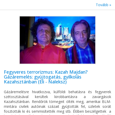
Tovább »
Fegyveres terrorizmus: Kazah Majdan?
Gázáremelés: gyújtogatás, gyilkolás
Kazahsztánban (Éli - Naleksz)
Gázáremelésre hivatkozva, külföldi behatásra és fegyverek
szétosztásával kerültek kirobbantásra a zavargások
Kazahsztánban. Rendőrök tömegeit ölték meg, amerikai BLM-
mintára civilek autóinak százait gyújtották fel, üzletek sorát
fosztották ki és semmisítették meg stb. Élőben beszélgettek a