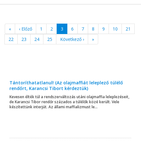
«
‹ Előző
1
2
3
6
7
8
9
10
21
22
23
24
25
Következő ›
»
Tántoríthatatlanul! (Az olajmaffiát leleplező túlélő
rendőrt, Karancsi Tibort kérdeztük)
Kevesen élték túl a rendszerváltozás utáni olajmaffia leleplezéseit,
de Karancsi Tibor rendőr százados a túlélők közé került. Vele
készítettünk interjút. Az állami maffializmust le...