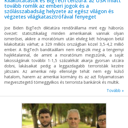
Kilakoltatások és BigTech cenzúra: az USA miatt
tovább romlik az emberi jogok és a
szólásszabadság helyzete az egész világon és
végzetes világkatasztrófával fenyeget
Joe Biden BigTech diktatúra rendőrállama mint egy háborús
övezet: statisztikailag minden amerikainak vannak olyan
ismerősei, akikre a moratórium után elvileg két hónapon belül
kilakoltatás várhat; a 329 milliós országban közel 3,5-4,2 millió
ember. A BigTech banditaállam nem elégszik meg a tengernyi
hajléktalannal, de amint a moratórium megszűnik, a saját
lakosságának további 1-1,5 százalékát akarja gyorsan utcára
dobni, lakásaikat pedig a leggazdagabb terroristáik kezére
játszani. Az amerikai nép ellensége tehát nem egy külső
hatalom, hanem az amerikai kormány és az azt folyamatosan
megvesztegető tömeggyilkos és terrorista bankárok és multik.
Tovább »