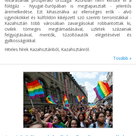
feltárásának prosperáló országa. Azonban nem kerülte el a
földgáz - Nyugat-Európában is megtapasztalt - jelentős
áremelkedése. Ezt kihasználva az ellenséges erők - alvó
ügynökökkel és külföldön kiképzett szó szerinti terroristákkal -
Kazahsztán több városában zavargásokat robbantottak ki,
civilek tömeges megtámadásával, üzletek százainak
felgyújtásával, mentők, tűzoltóautók elégetésével és
gyilkosságokkal.
Hiteles hírek Kazahsztánból, Kazahsztánról.
Tovább »