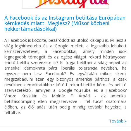
A Facebook és az Instagram betiltása Európában
kémkedés miatt. Meglesz? (Műsor közbeni
hekkertámadásokkal)
A Facebook is közölte, bezáródott az utolsó kiskapu is. Mi lesz a
világ leghírhedtebb és a Google mellett a leginkább lebukott
kémszervezetével, a Facebookkal, amely minden idők
legnagyobb tömegeit és az egész világot rekord hátrányosan
érintő betiltó szervezete is? Ki fogja betiltani a világ népeit az
amerikai demokrata párti liberális tolerancia nevében, ha
egyszer nem lesz Facebook? És egyáltalán mikor sikerül
megszabadulni ezen egy bizonyos amerikai párthoz, a csak
nevükben demokratákhoz kötött rekord-betiltó kém- és betiltó
szervezetektől, amilyen a Google-YouTube és a Facebook?
Vincze Krisztián és Molnár F. Árpád - az amerikai
betiltásdömping ellen megszervezve - fél tucat csatornára
élőben, az élő adás után pedig mindig további helyekre is
feltöltve.
Tovább »