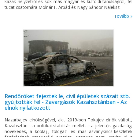
kazak helyzetről és sok más magyar és külföldi tanulságról, fél
tucat csatornára Molnár F. Árpád és Nagy Sándor Naleksz.
Tovább »
Rendőröket fejeztek le, civil épületek százait stb.
gyújtották fel - Zavargások Kazahsztánban - Az
elnök nyilatkozott
Nazarbajev elnökségével, akit 2019-ben Tokajev elnök váltott,
Kazahsztán - a politikai stabilitás mellett - a jelentős gazdasági
növekedés, a kőolaj-, földgáz- és más ásványkincs-készletek