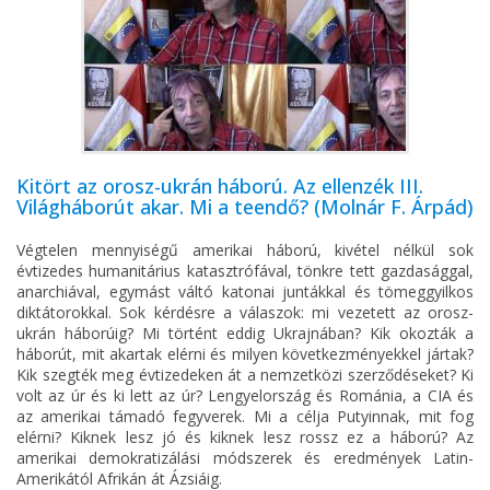
Kitört az orosz-ukrán háború. Az ellenzék III.
Világháborút akar. Mi a teendő? (Molnár F. Árpád)
Végtelen mennyiségű amerikai háború, kivétel nélkül sok
évtizedes humanitárius katasztrófával, tönkre tett gazdasággal,
anarchiával, egymást váltó katonai juntákkal és tömeggyilkos
diktátorokkal. Sok kérdésre a válaszok: mi vezetett az orosz-
ukrán háborúig? Mi történt eddig Ukrajnában? Kik okozták a
háborút, mit akartak elérni és milyen következményekkel jártak?
Kik szegték meg évtizedeken át a nemzetközi szerződéseket? Ki
volt az úr és ki lett az úr? Lengyelország és Románia, a CIA és
az amerikai támadó fegyverek. Mi a célja Putyinnak, mit fog
elérni? Kiknek lesz jó és kiknek lesz rossz ez a háború? Az
amerikai demokratizálási módszerek és eredmények Latin-
Amerikától Afrikán át Ázsiáig.