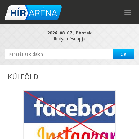
Togg
navig
2026. 08. 07., Péntek
Ibolya névnapja
KÜLFÖLD