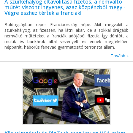
A szürkehályog eltávolítása fizetős, a nemváltó
műtét viszont ingyenes, azaz közpénzből megy -
Végre észhez tértek a franciák!
Boldogságban repes Franciaország népe. Akit megvakít a
szürkehályog, az fizessen, ha látni akar, de a sokkal drágább
nemváltó műtéteket a franciák adójából fizetik. Így döntött a
multik és bankárok által vezényelt és ennek megfelelően
népbarát, háborús fenevad gyarmatosító terrorista állam.
Tovább »