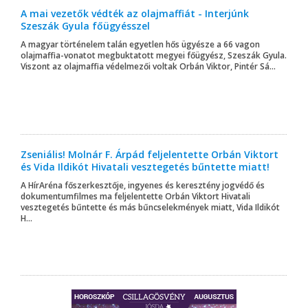
A mai vezetők védték az olajmaffiát - Interjúnk
Szeszák Gyula főügyésszel
A magyar történelem talán egyetlen hős ügyésze a 66 vagon
olajmaffia-vonatot megbuktatott megyei főügyész, Szeszák Gyula.
Viszont az olajmaffia védelmezői voltak Orbán Viktor, Pintér Sá...
Zseniális! Molnár F. Árpád feljelentette Orbán Viktort
és Vida Ildikót Hivatali vesztegetés bűntette miatt!
A HírAréna főszerkesztője, ingyenes és keresztény jogvédő és
dokumentumfilmes ma feljelentette Orbán Viktort Hivatali
vesztegetés bűntette és más bűncselekmények miatt, Vida Ildikót
H...