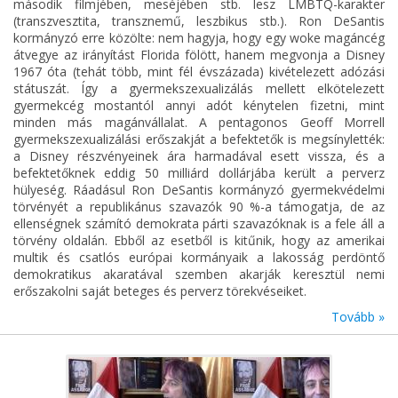
második filmjében, meséjében stb. lesz LMBTQ-karakter
(transzvesztita, transznemű, leszbikus stb.). Ron DeSantis
kormányzó erre közölte: nem hagyja, hogy egy woke magáncég
átvegye az irányítást Florida fölött, hanem megvonja a Disney
1967 óta (tehát több, mint fél évszázada) kivételezett adózási
státuszát. Így a gyermekszexualizálás mellett elkötelezett
gyermekcég mostantól annyi adót kénytelen fizetni, mint
minden más magánvállalat. A pentagonos Geoff Morrell
gyermekszexualizálási erőszakját a befektetők is megsínylették:
a Disney részvényeinek ára harmadával esett vissza, és a
befektetőknek eddig 50 milliárd dollárjába került a perverz
hülyeség. Ráadásul Ron DeSantis kormányzó gyermekvédelmi
törvényét a republikánus szavazók 90 %-a támogatja, de az
ellenségnek számító demokrata párti szavazóknak is a fele áll a
törvény oldalán. Ebből az esetből is kitűnik, hogy az amerikai
multik és csatlós európai kormányaik a lakosság perdöntő
demokratikus akaratával szemben akarják keresztül nemi
erőszakolni saját beteges és perverz törekvéseiket.
Tovább »