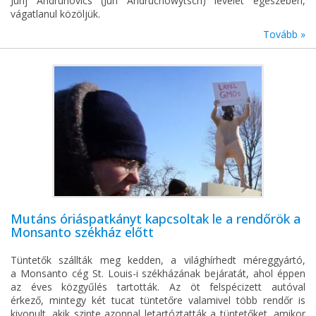
Jurij Andruhovics (Juri Andruchowytsch) levelét egészében,
vágatlanul közöljük.
Tovább »
Mutáns óriáspatkányt kapcsoltak le a rendőrök a
Monsanto székház előtt
Tüntetők szállták meg kedden, a világhírhedt méreggyártó,
a Monsanto cég St. Louis-i székházának bejáratát, ahol éppen
az éves közgyűlés tartották. Az öt felspécizett autóval
érkező, mintegy két tucat tüntetőre valamivel több rendőr is
kivonult, akik szinte azonnal letartóztatták a tüntetőket, amikor