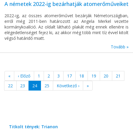
A németek 2022-ig bezárhatják atomerőműveiket
2022-ig, az összes atomerőművet bezárják Németországban,
erről még 2011-ben határozott az Angela Merkel vezette
kormánykoalíció. Az oldalt látható plakát még ennek ellenére is
elégedetlenséget fejez ki, az akkor még több mint tíz évvel kitolt
végső határidő miatt.
Tovább »
«
‹ Előző
1
2
3
17
18
19
20
21
22
23
24
25
Következő ›
»
Titkolt tények: Trianon