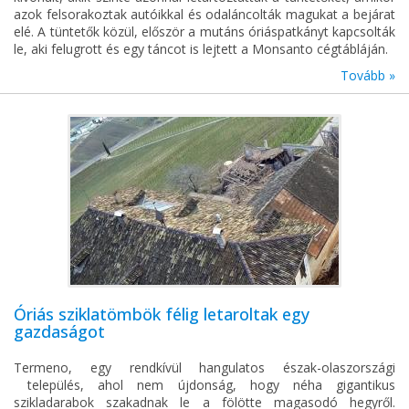
azok felsorakoztak autóikkal és odaláncolták magukat a bejárat
elé. A tüntetők közül, először a mutáns óriáspatkányt kapcsolták
le, aki felugrott és egy táncot is lejtett a Monsanto cégtábláján.
Tovább »
Óriás sziklatömbök félig letaroltak egy
gazdaságot
Termeno, egy rendkívül hangulatos észak-olaszországi
település, ahol nem újdonság, hogy néha gigantikus
szikladarabok szakadnak le a fölötte magasodó hegyről.