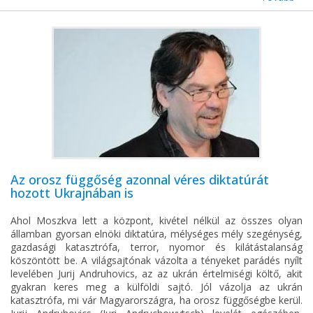
Az orosz függőség azonnal véres diktatúrát
hozott Ukrajnában is
Ahol Moszkva lett a központ, kivétel nélkül az összes olyan
államban gyorsan elnöki diktatúra, mélységes mély szegénység,
gazdasági katasztrófa, terror, nyomor és kilátástalanság
köszöntött be. A világsajtónak vázolta a tényeket parádés nyílt
levelében Jurij Andruhovics, az az ukrán értelmiségi költő, akit
gyakran keres meg a külföldi sajtó. Jól vázolja az ukrán
katasztrófa, mi vár Magyarországra, ha orosz függőségbe kerül.