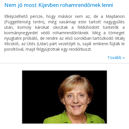
Nem jó most Kijevben rohamrendőrnek lenni
Elképzelhető persze, hogy máskor sem az, de a Majdanon
(Függetlenség terén), még vasárnap este tartott nagygyűlés
után, komoly károkat okoztak a feldühödött tüntetők a
kormánynegyedet védő rohamrendőröknek. Még a tömeget
nyugtatni próbáló, de rendre az első sorokban tartózkodó Vitalij
Klicskót, az Ütés (Udar) párt vezetőjét is, saját emberei fújták le
poroltóval, majd felgyújtottak egy rendőrbuszt.
Tovább »