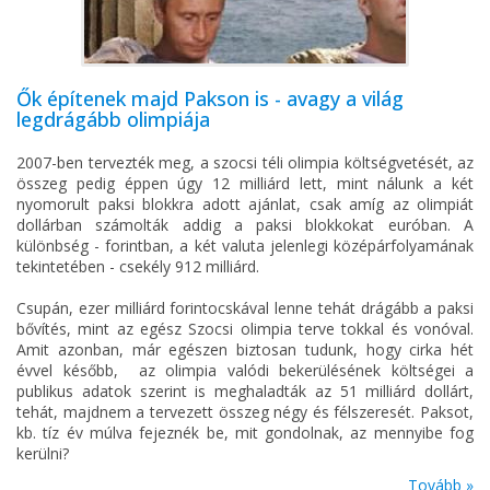
Ők építenek majd Pakson is - avagy a világ
legdrágább olimpiája
2007-ben tervezték meg, a szocsi téli olimpia költségvetését, az
összeg pedig éppen úgy 12 milliárd lett, mint nálunk a két
nyomorult paksi blokkra adott ajánlat, csak amíg az olimpiát
dollárban számolták addig a paksi blokkokat euróban. A
különbség - forintban, a két valuta jelenlegi középárfolyamának
tekintetében - csekély 912 milliárd.
Csupán, ezer milliárd forintocskával lenne tehát drágább a paksi
bővítés, mint az egész Szocsi olimpia terve tokkal és vonóval.
Amit azonban, már egészen biztosan tudunk, hogy cirka hét
évvel később, az olimpia valódi bekerülésének költségei a
publikus adatok szerint is meghaladták az 51 milliárd dollárt,
tehát, majdnem a tervezett összeg négy és félszeresét. Paksot,
kb. tíz év múlva fejeznék be, mit gondolnak, az mennyibe fog
kerülni?
Tovább »