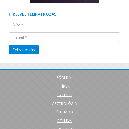
HÍRLEVÉL FELIRATKOZÁS
FŐOLDAL
HÍREK
GALÉRIA
ASZTROLÓGIA
ÉLETMÓD
RÓLUNK