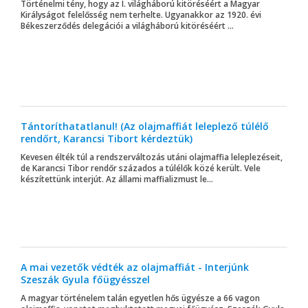
Történelmi tény, hogy az I. világháború kitöréséért a Magyar
Királyságot felelősség nem terhelte. Ugyanakkor az 1920. évi
Békeszerződés delegációi a világháború kitöréséért ...
Tántoríthatatlanul! (Az olajmaffiát leleplező túlélő
rendőrt, Karancsi Tibort kérdeztük)
Kevesen élték túl a rendszerváltozás utáni olajmaffia leleplezéseit,
de Karancsi Tibor rendőr százados a túlélők közé került. Vele
készítettünk interjút. Az állami maffializmust le...
A mai vezetők védték az olajmaffiát - Interjúnk
Szeszák Gyula főügyésszel
A magyar történelem talán egyetlen hős ügyésze a 66 vagon