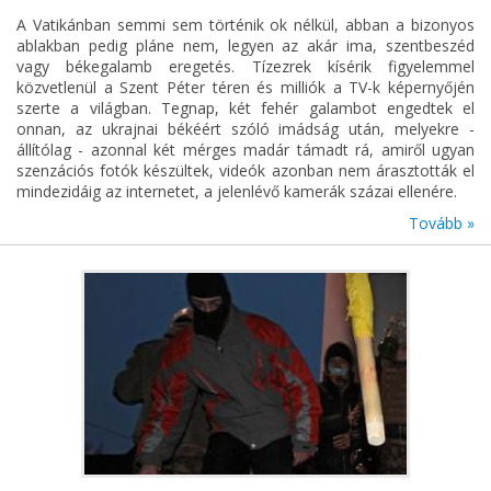
A Vatikánban semmi sem történik ok nélkül, abban a bizonyos
ablakban pedig pláne nem, legyen az akár ima, szentbeszéd
vagy békegalamb eregetés. Tízezrek kísérik figyelemmel
közvetlenül a Szent Péter téren és milliók a TV-k képernyőjén
szerte a világban. Tegnap, két fehér galambot engedtek el
onnan, az ukrajnai békéért szóló imádság után, melyekre -
állítólag - azonnal két mérges madár támadt rá, amiről ugyan
szenzációs fotók készültek, videók azonban nem árasztották el
mindezidáig az internetet, a jelenlévő kamerák százai ellenére.
Tovább »