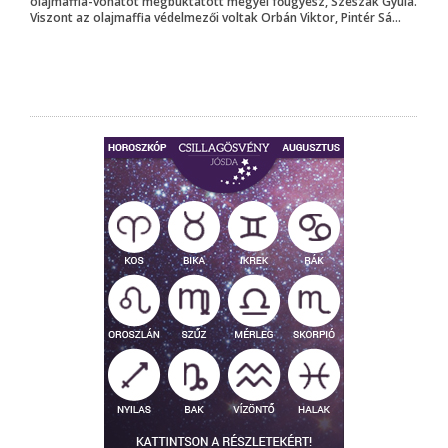
olajmaffia-vonatot megbuktatott megyei főügyész, Szeszák Gyula.
Viszont az olajmaffia védelmezői voltak Orbán Viktor, Pintér Sá...