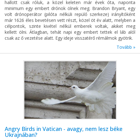
hallott csak róluk, a közel keleten már évek óta, naponta
minimum egy embert drónok ölnek meg. Brandon Bryant, egy
volt drónoperátor (pilóta nélküli repülő szerkeze) irányítóként
már 1626 éles bevetésen vett részt, közel öt év alatt, melyben a
célpontok, szinte kivétel nélkül emberek voltak, akiket meg
kellett ölni. Átlagban, tehát napi egy embert tettek el láb alól
csak az ő vezetése alatt. Egy ideje visszatérő rémálmok gyötrik.
Tovább »
Angry Birds in Vatican - avagy, nem lesz béke
Ukrajnában?