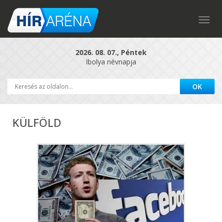
Togg
navig
2026. 08. 07., Péntek
Ibolya névnapja
KÜLFÖLD