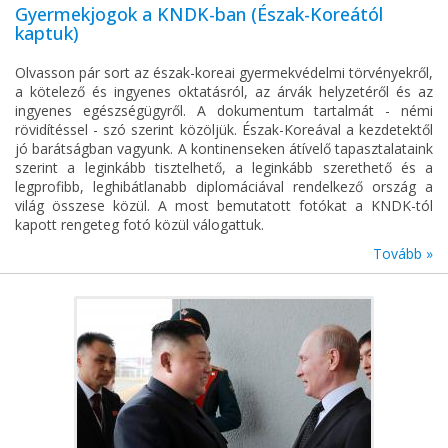
Gyermekjogok a KNDK-ban (Észak-Koreától
kaptuk)
Olvasson pár sort az észak-koreai gyermekvédelmi törvényekről,
a kötelező és ingyenes oktatásról, az árvák helyzetéről és az
ingyenes egészségügyről. A dokumentum tartalmát - némi
rövidítéssel - szó szerint közöljük. Észak-Koreával a kezdetektől
jó barátságban vagyunk. A kontinenseken átívelő tapasztalataink
szerint a leginkább tisztelhető, a leginkább szerethető és a
legprofibb, leghibátlanabb diplomáciával rendelkező ország a
világ összese közül. A most bemutatott fotókat a KNDK-tól
kapott rengeteg fotó közül válogattuk.
Tovább »