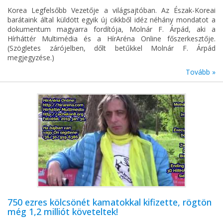
Korea Legfelsőbb Vezetője a világsajtóban. Az Észak-Koreai
barátaink által küldött egyik új cikkből idéz néhány mondatot a
dokumentum magyarra fordítója, Molnár F. Árpád, aki a
Hírháttér Multimédia és a HírAréna Online főszerkesztője.
(Szögletes zárójelben, dőlt betűkkel Molnár F. Árpád
megjegyzése.)
Tovább »
750 ezres kölcsönét kamatokkal kifizette, rögtön
még 1,2 milliót követeltek!