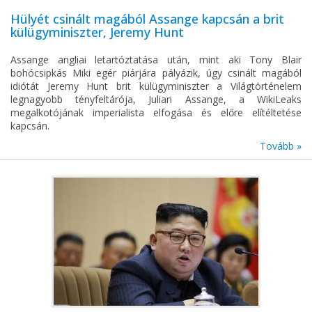
Hülyét csinált magából Assange kapcsán a brit
külügyminiszter, Jeremy Hunt
Assange angliai letartóztatása után, mint aki Tony Blair
bohócsipkás Miki egér piárjára pályázik, úgy csinált magából
idiótát Jeremy Hunt brit külügyminiszter a Világtörténelem
legnagyobb tényfeltárója, Julian Assange, a WikiLeaks
megalkotójának imperialista elfogása és előre elítéltetése
kapcsán.
Tovább »