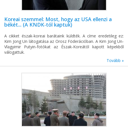
Koreai szemmel: Most, hogy az USA ellenzi a
békét... (A KNDK-tól kaptuk)
A cikket észak-koreai barátaink küldték. A címe eredetileg ez:
Kim Jong Un látogatása az Orosz Föderációban. A Kim Jong Un-
Vlagyimir Putyin-fotókat az Észak-Koreától kapott képekből
válogattuk.
Tovább »