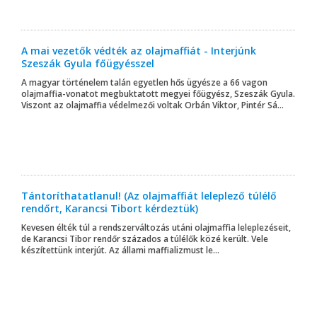
A mai vezetők védték az olajmaffiát - Interjúnk
Szeszák Gyula főügyésszel
A magyar történelem talán egyetlen hős ügyésze a 66 vagon
olajmaffia-vonatot megbuktatott megyei főügyész, Szeszák Gyula.
Viszont az olajmaffia védelmezői voltak Orbán Viktor, Pintér Sá...
Tántoríthatatlanul! (Az olajmaffiát leleplező túlélő
rendőrt, Karancsi Tibort kérdeztük)
Kevesen élték túl a rendszerváltozás utáni olajmaffia leleplezéseit,
de Karancsi Tibor rendőr százados a túlélők közé került. Vele
készítettünk interjút. Az állami maffializmust le...