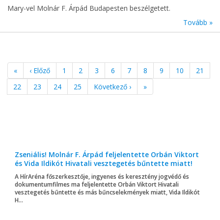
Mary-vel Molnár F. Árpád Budapesten beszélgetett.
Tovább »
«
‹ Előző
1
2
3
6
7
8
9
10
21
22
23
24
25
Következő ›
»
Zseniális! Molnár F. Árpád feljelentette Orbán Viktort
és Vida Ildikót Hivatali vesztegetés bűntette miatt!
A HírAréna főszerkesztője, ingyenes és keresztény jogvédő és
dokumentumfilmes ma feljelentette Orbán Viktort Hivatali
vesztegetés bűntette és más bűncselekmények miatt, Vida Ildikót
H...