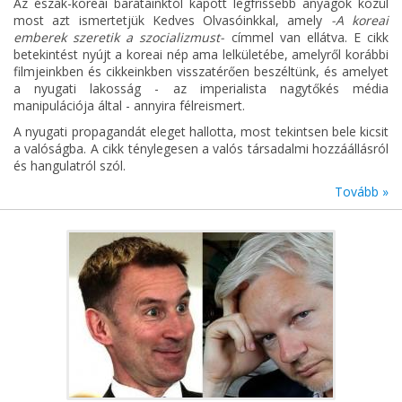
Az észak-koreai barátainktól kapott legfrissebb anyagok közül
most azt ismertetjük Kedves Olvasóinkkal, amely
-A koreai
emberek szeretik a szocializmust-
címmel van ellátva. E cikk
betekintést nyújt a koreai nép ama lelkületébe, amelyről korábbi
filmjeinkben és cikkeinkben visszatérően beszéltünk, és amelyet
a nyugati lakosság - az imperialista nagytőkés média
manipulációja által - annyira félreismert.
A nyugati propagandát eleget hallotta, most tekintsen bele kicsit
a valóságba. A cikk ténylegesen a valós társadalmi hozzáállásról
és hangulatról szól.
Tovább »