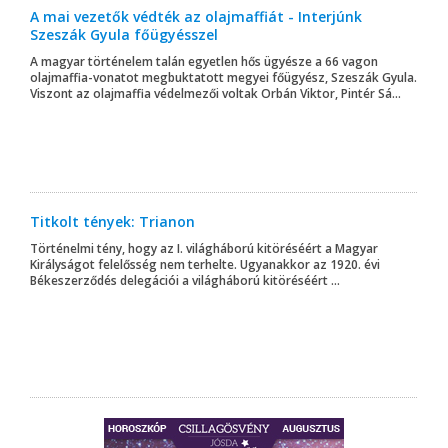
A mai vezetők védték az olajmaffiát - Interjúnk
Szeszák Gyula főügyésszel
A magyar történelem talán egyetlen hős ügyésze a 66 vagon
olajmaffia-vonatot megbuktatott megyei főügyész, Szeszák Gyula.
Viszont az olajmaffia védelmezői voltak Orbán Viktor, Pintér Sá...
Titkolt tények: Trianon
Történelmi tény, hogy az I. világháború kitöréséért a Magyar
Királyságot felelősség nem terhelte. Ugyanakkor az 1920. évi
Békeszerződés delegációi a világháború kitöréséért ...