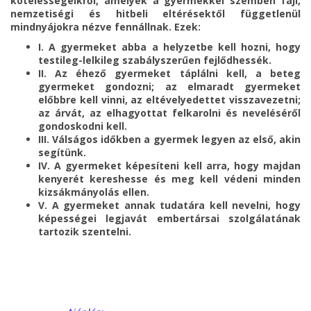
kötelességeikről, amelyek a gyermekkel szemben faji,
nemzetiségi és hitbeli eltérésektől függetlenül
mindnyájokra nézve fennállnak. Ezek:
I. A gyermeket abba a helyzetbe kell hozni, hogy
testileg-lelkileg szabályszerűen fejlődhessék.
II. Az éhező gyermeket táplálni kell, a beteg
gyermeket gondozni; az elmaradt gyermeket
előbbre kell vinni, az eltévelyedettet visszavezetni;
az árvát, az elhagyottat felkarolni és neveléséről
gondoskodni kell.
III. Válságos időkben a gyermek legyen az első, akin
segítünk.
IV. A gyermeket képesíteni kell arra, hogy majdan
kenyerét kereshesse és meg kell védeni minden
kizsákmányolás ellen.
V. A gyermeket annak tudatára kell nevelni, hogy
képességei legjavát embertársai szolgálatának
tartozik szentelni.