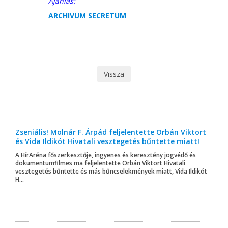
Ajánlás:
ARCHIVUM SECRETUM
Vissza
Zseniális! Molnár F. Árpád feljelentette Orbán Viktort
és Vida Ildikót Hivatali vesztegetés bűntette miatt!
A HírAréna főszerkesztője, ingyenes és keresztény jogvédő és
dokumentumfilmes ma feljelentette Orbán Viktort Hivatali
vesztegetés bűntette és más bűncselekmények miatt, Vida Ildikót
H...