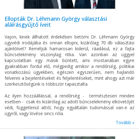
Ellopták Dr. Léhmann György választási
aláírásgyűjtő íveit
Vajon, kinek állhatott érdekében betörni Dr. Léhmann György
ügyvédi irodájába és onnan ellopni, kizárólag 70 db választási
ajánlóívet? Reméljük hamarosan kiderül, ráadásul, ez a fajta
bűncselekmény viszonylag ritka. Van azonban az üggyel
kapcsolatban egy másik bűntett, ami mostanában egyre
gyakrabban fordul elő, mégpedig amikor a rendőrség, politikai
vonatkozású ügyekben, egészen egyszerűen, nem hajlandó
felvenni a bejelentéseket és feljelentéseket, mint ahogy azt már
szerkesztőségünk is többször tapasztalta.
Az ilyen hozzáállással, a rendőrség - természtesen minden
esetben - csak és kizárólag az adott bűncselekmény elkövetőjét
védi, függetlenül attól, hogy egyáltalán tudomással van-e az
ügyről, vagy lövése sincs róla.
Tovább »