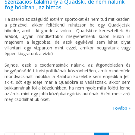
Szenzációs találmány a Quadski, de nem nálunk
fog hódítani, az biztos
Ha szereti az száguldó extrém sportokat és nem tud mit kezdeni
a pénzével, akkor feltétlenül ruházzon be egy Quad-Jetski
hibridre, amit - ki gondolta volna - Quadski-re kereszteltek. Az
árából, ugyan mindkettőből megvehetnénk külön külön is
majdnem a legjobbat, de azok egyikével sem lehet olyat
villantani egy vízparton mint ezzel, amikor beugratunk vagy
éppen kiugratunk a vízből.
Sajnos, ezek a csodamasinák nálunk, az átgondolatlan és
begyöpösödött turistpolitikának köszönhetően, amik mindenféle
mondvacsinált indokkal a Balaton közelébe sem engedik a Jet-
ski-t, sőt egy ideje már a Quadokra is vadásznak, akkor sem
bukkannának föl a közelünkben, ha nem nyolc milla fölött lenne
az áruk, mint egy jobb középkategóriás autónak. Azért messziről
még csodálhatjuk őket.
Tovább »