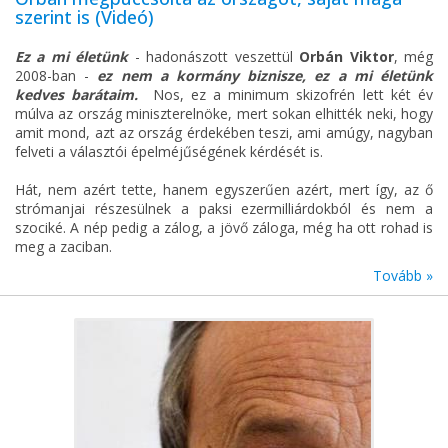
szerint is (Videó)
Ez a mi életünk
- hadonászott veszettül
Orbán Viktor
, még
2008-ban -
ez nem a kormány biznisze, ez a mi életünk
kedves barátaim.
Nos, ez a minimum skizofrén lett két év
múlva az ország miniszterelnöke, mert sokan elhitték neki, hogy
amit mond, azt az ország érdekében teszi, ami amúgy, nagyban
felveti a választói épelméjűségének kérdését is.
Hát, nem azért tette, hanem egyszerűen azért, mert így, az ő
strómanjai részesülnek a paksi ezermilliárdokból és nem a
szociké. A nép pedig a zálog, a jövő záloga, még ha ott rohad is
meg a zaciban.
Tovább »