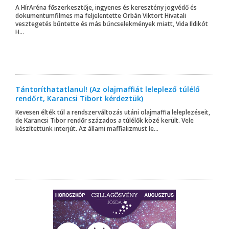
A HírAréna főszerkesztője, ingyenes és keresztény jogvédő és
dokumentumfilmes ma feljelentette Orbán Viktort Hivatali
vesztegetés bűntette és más bűncselekmények miatt, Vida Ildikót
H...
Tántoríthatatlanul! (Az olajmaffiát leleplező túlélő
rendőrt, Karancsi Tibort kérdeztük)
Kevesen élték túl a rendszerváltozás utáni olajmaffia leleplezéseit,
de Karancsi Tibor rendőr százados a túlélők közé került. Vele
készítettünk interjút. Az állami maffializmust le...