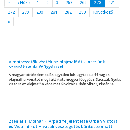
«
‹ Előző
1
2
3
268
269
270
271
272
279
280
281
282
283
Következő ›
»
A mai vezetők védték az olajmaffiát - Interjúnk
Szeszák Gyula főügyésszel
A magyar történelem talán egyetlen hős ügyésze a 66 vagon
olajmaffia-vonatot megbuktatott megyei főügyész, Szeszák Gyula.
Viszont az olajmaffia védelmezői voltak Orbán Viktor, Pintér Sá...
Zseniális! Molnár F. Árpád feljelentette Orbán Viktort
és Vida Ildikót Hivatali vesztegetés bűntette miatt!