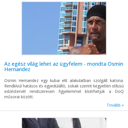
Az egész világ lehet az ügyfelem - mondta Osmin
Hernandez
Osmin Hernandez egy kubai elit alakulatban szolgált katona.
Rendkívül hatásos és egyedülálló, sokak szerint kegyetlen stílusú
edzéstervét rendszeresen figyelemmel kísérhetjük a DoQ
műsorai között.
Tovább »