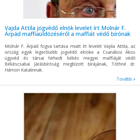
Vajda Attila jogvédő elnök levelet írt Molnár F.
Árpád maffiaüldözéséről a maffiát védő bírónak
Molnár F. Árpád fogva tartása miatt írt levelet Vajda Attila, az
ország egyik legerősebb jogvédő elnöke a Csanálosi Ákos
ügyvéd és társai hírhedt békés megyei maffiáját védő
Békéscsabai Járásbíróság megbízott bírájának, Tóthné dr.
Hámori Katalinnak.
Tovább »