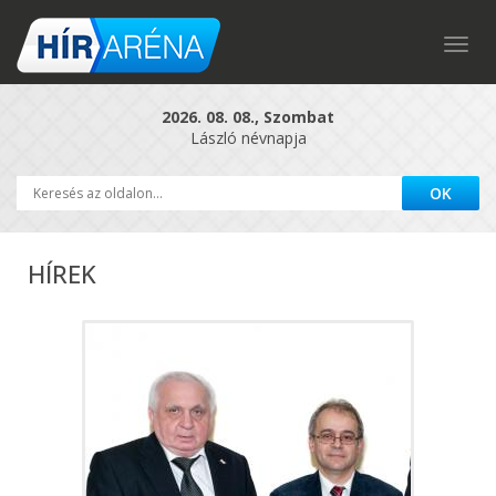
Togg
navig
2026. 08. 08., Szombat
László névnapja
HÍREK