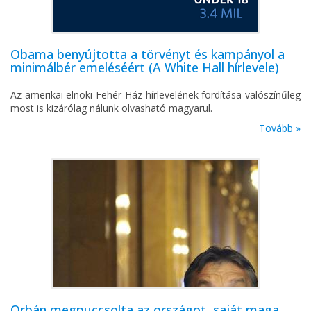
Obama benyújtotta a törvényt és kampányol a
minimálbér emeléséért (A White Hall hírlevele)
Az amerikai elnöki Fehér Ház hírlevelének fordítása valószínűleg
most is kizárólag nálunk olvasható magyarul.
Tovább »
Orbán megpuccsolta az országot, saját maga