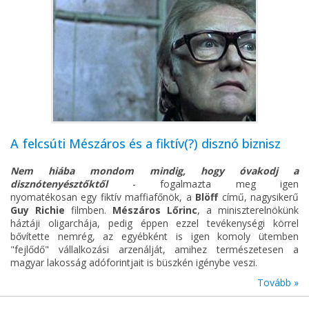
A felcsúti Mészáros és a fiktív(?) disznó biznisz
Nem hiába mondom mindig, hogy óvakodj a
disznótenyésztőktől
- fogalmazta meg igen
nyomatékosan egy fiktív maffiafőnök, a
Blöff
című, nagysikerű
Guy Richie
filmben.
Mészáros Lőrinc
, a miniszterelnökünk
háztáji oligarchája, pedig éppen ezzel tevékenységi körrel
bővítette nemrég, az egyébként is igen komoly ütemben
"fejlődő" vállalkozási arzenálját, amihez természetesen a
magyar lakosság adóforintjait is büszkén igénybe veszi.
Tovább »