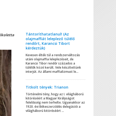
Tántoríthatatlanul! (Az
ikoletta
olajmaffiát leleplező túlélő
rendőrt, Karancsi Tibort
kérdeztük)
Kevesen élték túl a rendszerváltozás
utáni olajmaffia leleplezéseit, de
Karancsi Tibor rendőr százados a
túlélők közé került. Vele készítettünk
interjút. Az állami maffializmust le...
Titkolt tények: Trianon
Történelmi tény, hogy az I. világháború
kitöréséért a Magyar Királyságot
felelősség nem terhelte. Ugyanakkor az
1920. évi Békeszerződés delegációi a
világháború kitöréséért ...