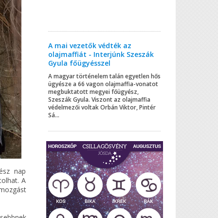
A mai vezetők védték az
olajmaffiát - Interjúnk Szeszák
Gyula főügyésszel
A magyar történelem talán egyetlen hős
ügyésze a 66 vagon olajmaffia-vonatot
megbuktatott megyei főügyész,
Szeszák Gyula. Viszont az olajmaffia
védelmezői voltak Orbán Viktor, Pintér
Sá...
gész nap
tolhat. A
 mozgást
issebbnek