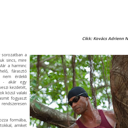
Cikk: Kovács Adrienn N
 sorozatban a
uk sincs, mire
 Már a harminc
elő, fárasztó
t nem érdekli
en - akár egy
veszi kezdetét,
ok közül valaki
asmit fogyaszt
ez rendszeresen
hozza formába,
tokkal, amiket