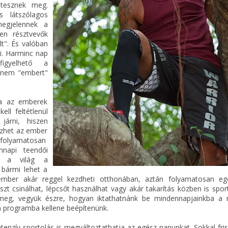
 tesznek meg.
s látszólagos
megjelennek a
en résztvevők
t". És valóban
li. Harminc nap
figyelhető a
hanem "embert"
ja az emberek
ell feltétlenül
járni, hiszen
dzhet az ember
olyamatosan
nnapi teendői
: a világ a
bármi lehet a
ember akár reggel kezdheti otthonában, aztán folyamatosan e
zt csinálhat, lépcsőt használhat vagy akár takarítás közben is spor
 meg, vegyük észre, hogyan iktathatnánk be mindennapjainkba a
ön programba kellene beépítenünk.
ntenzív sportolás is megváltoztathatja az egész napunkat. Sokkal fr