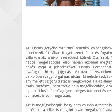
Az "
Osmin gatyába ráz" című amerikai valóságshow
jelentkezők általában fogyni szeretnének és fogalm
vállalkoznak, amikor szerződést kötnek Osminnal.
napos megállapodás első napján azonnal megterh
edzés várja a jelentkezőket. Osmin Hernandez
nyafogás, hiszti, jajgatás. Változó helyszínek
parkolóban vagy forgalmas utcán - kíméletlen edzés 
ami mellett szigorú diétát is megkövetel. Ha az alany
csalni merészel, nem tartja be a megállapodást, oly
el, ami "tilos", látszólag igen mérges tud lenni és 
büntetést is von maga után.
Azt is megfigyelhetjük, hogy nem csupán a testet 
de Osmin a lelket is megtöri olyan megalázó felada