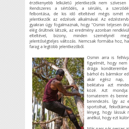
érzékenyebb lelkületű jelentkezők nem szívesen
Rendszeres a sértődés, a sérülés, a szerződé
felbontása, de kis idő elteltével mégis ismét 
jelentkezők az edzések alkalmával. Az edzéstervb
gyakran úgy fogalmaznak, hogy "Osmin teljesen őrül
elég őrültnek látszik, az eredmény azonban rendkívü
elteltével, bizony, minden személynél meg
jelentőségteljes változás. Nemcsak formába hoz, 
farag a legtöbb jelentkezőből.
Osmin arra is felhív
figyelmét, hogy nem k
drága konditerembe 
bárhol és bármikor e
akár egész nap, f
beiktatva azt minde
közé. Azt mondja
tornaterem és benne 
berendezés. Így az 
sportolhat, fekvőtámas
lényeg, hogy lássuk
anélkül, hogy ezt kül
Már napi pár perces i