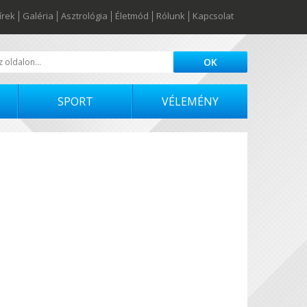
írek
Galéria
Asztrológia
Életmód
Rólunk
Kapcsolat
SPORT
VÉLEMÉNY