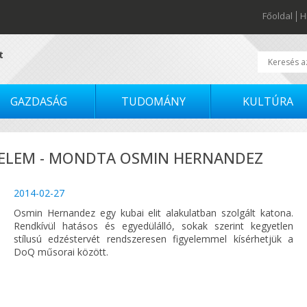
Főoldal
H
t
GAZDASÁG
TUDOMÁNY
KULTÚRA
YFELEM - MONDTA OSMIN HERNANDEZ
2014-02-27
Osmin Hernandez egy kubai elit alakulatban szolgált katona.
Rendkívül hatásos és egyedülálló, sokak szerint kegyetlen
stílusú edzéstervét rendszeresen figyelemmel kísérhetjük a
DoQ műsorai között.