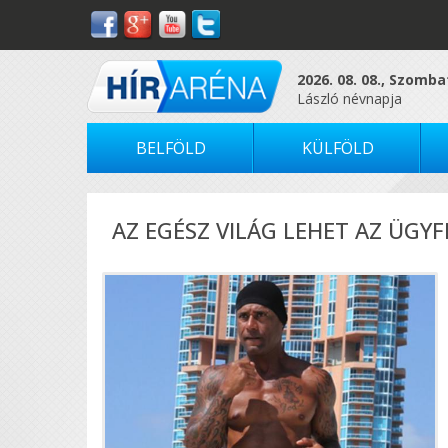
2026. 08. 08., Szomba
László névnapja
BELFÖLD
KÜLFÖLD
AZ EGÉSZ VILÁG LEHET AZ ÜG