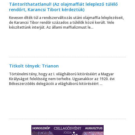
Tántoríthatatlanul! (Az olajmaffiát leleplező túlélő
rendőrt, Karancsi Tibort kérdeztük)
Kevesen élték túl a rendszerváltozás utáni olajmaffia leleplezéseit,
de Karancsi Tibor rendőr százados a túlélők közé került. Vele
készítettünk interjút. Az állami maffializmust le...
Titkolt tények: Trianon
Történelmi tény, hogy az I. világháború kitöréséért a Magyar
Királyságot felelősség nem terhelte. Ugyanakkor az 1920. évi
Békeszerződés delegációi a világháború kitöréséért ...