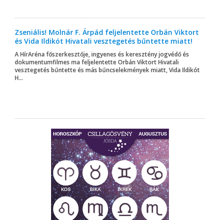
Zseniális! Molnár F. Árpád feljelentette Orbán Viktort
és Vida Ildikót Hivatali vesztegetés bűntette miatt!
A HírAréna főszerkesztője, ingyenes és keresztény jogvédő és
dokumentumfilmes ma feljelentette Orbán Viktort Hivatali
vesztegetés bűntette és más bűncselekmények miatt, Vida Ildikót
H...