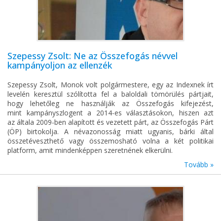
Szepessy Zsolt: Ne az Összefogás névvel
kampányoljon az ellenzék
Szepessy Zsolt, Monok volt polgármestere, egy az Indexnek írt
levelén keresztül szólította fel a baloldali tömörülés pártjait,
hogy lehetőleg ne használják az Összefogás kifejezést,
mint kampányszlogent a 2014-es választásokon, hiszen azt
az általa 2009-ben alapított és vezetett párt, az Összefogás Párt
(ÖP) birtokolja. A névazonosság miatt ugyanis, bárki által
összetéveszthető vagy összemosható volna a két politikai
platform, amit mindenképpen szeretnének elkerülni.
Tovább »