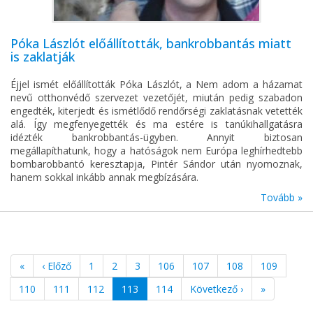
Póka Lászlót előállították, bankrobbantás miatt
is zaklatják
Éjjel ismét előállították Póka Lászlót, a Nem adom a házamat
nevű otthonvédő szervezet vezetőjét, miután pedig szabadon
engedték, kiterjedt és ismétlődő rendőrségi zaklatásnak vetették
alá. Így megfenyegették és ma estére is tanúkihallgatásra
idézték bankrobbantás-ügyben. Annyit biztosan
megállapíthatunk, hogy a hatóságok nem Európa leghírhedtebb
bombarobbantó keresztapja, Pintér Sándor után nyomoznak,
hanem sokkal inkább annak megbízására.
Tovább »
«
‹ Előző
1
2
3
106
107
108
109
110
111
112
113
114
Következő ›
»