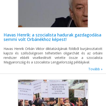
Havas Henrik: a szocialista hadurak gazdagodása
semmi volt Orbánékhoz képest!
Havas Henrik Orbán Viktor diktatúrájának földből burjánoztatott
kapzsi és szélsőségesen telhetetlen oligarcháit és az orbáni
rendszer ebbéli viselkedését vetette össze a szocialista
Magyarország és a szocialista Lengyelország példájával.
Tovább »