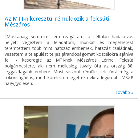
Az MTI-n keresztül rémüldözik a felcsúti
Mészáros
"Mostanáig semmire sem reagáltam, a céltalan hadakozás
helyett végeztem a feladatom, munkát és megélhetést
teremtettem több mint hatszáz embernek, hatszáz családnak,
vezettem a települést teljes járandóságomat közcélokra ajánlva
fel" - keseregte az MTI-nek Mészáros Lőrinc, Felcsút
polgármestere, aki nem mellesleg tavaly óta az ország 88.
leggazdagabb embere. Most viszont rémület lett úrrá még a
rokonságán is, mert kötelet emlegettek neki a legutóbbi MSZP
nagygyűlésen.
Tovább »