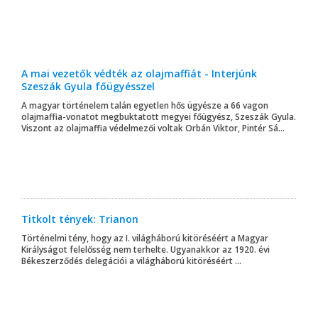
A mai vezetők védték az olajmaffiát - Interjúnk
Szeszák Gyula főügyésszel
A magyar történelem talán egyetlen hős ügyésze a 66 vagon
olajmaffia-vonatot megbuktatott megyei főügyész, Szeszák Gyula.
Viszont az olajmaffia védelmezői voltak Orbán Viktor, Pintér Sá...
Titkolt tények: Trianon
Történelmi tény, hogy az I. világháború kitöréséért a Magyar
Királyságot felelősség nem terhelte. Ugyanakkor az 1920. évi
Békeszerződés delegációi a világháború kitöréséért ...