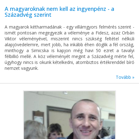
A magyaroknak nem kell az ingyenpénz - a
Századvég szerint
A magyarok kétharmadának - egy villámgyors felmérés szerint -
ismét pontosan megegyezik a véleménye a Fidesz, azaz Orbán
Viktor véleményével, miszerint nincs szükség feltétel nélküli
alapjövedelemre, mert jobb, ha inkább éhen döglik a fél ország,
minthogy a Simicska is kapjon még havi 50 ezret a tavalyi
félbillió mellé. A köz véleményét megint a Századvég mérte fel,
úgyhogy nincs is okunk kételkedni, atombiztos értékrenddel bíró
nemzet vagyunk.
Tovább »