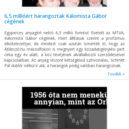
6,5 millióért harangoztak Kálomista Gábor
cégének
Egyperces anyagért nettó 6,5 millió forintot fizetett az MTVA,
Kálomista Gábor cégének, mert állításuk szerint a profizmus
elkötelezettjei, de mindezt csak azután ismerték el, hogy az
Átlátszó.hu másodfokon is megnyert egy közadatigénylési pert
cirka egy év alatt, a köz tévéjének alvállalkozói szerződéseivel
kapcsolatban. Az anyag viszont kétségkívül színvonalas, Schmitt
Pál dublőr nélkül ír alá, a harangok pedig valóban harangoznak.
Tovább »