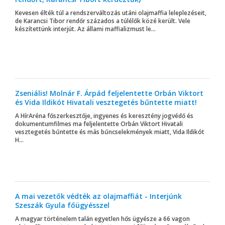
Kevesen élték túl a rendszerváltozás utáni olajmaffia leleplezéseit,
de Karancsi Tibor rendőr százados a túlélők közé került. Vele
készítettünk interjút. Az állami maffializmust le...
Zseniális! Molnár F. Árpád feljelentette Orbán Viktort
és Vida Ildikót Hivatali vesztegetés bűntette miatt!
A HírAréna főszerkesztője, ingyenes és keresztény jogvédő és
dokumentumfilmes ma feljelentette Orbán Viktort Hivatali
vesztegetés bűntette és más bűncselekmények miatt, Vida Ildikót
H...
A mai vezetők védték az olajmaffiát - Interjúnk
Szeszák Gyula főügyésszel
A magyar történelem talán egyetlen hős ügyésze a 66 vagon