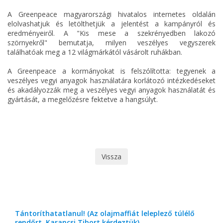
A Greenpeace magyarországi hivatalos internetes oldalán
elolvashatjuk és letölthetjük a jelentést a kampányról és
eredményeiről. A "Kis mese a szekrényedben lakozó
szörnyekről" bemutatja, milyen veszélyes vegyszerek
találhatóak meg a 12 világmárkától vásárolt ruhákban.
A Greenpeace a kormányokat is felszólította: tegyenek a
veszélyes vegyi anyagok használatára korlátozó intézkedéseket
és akadályozzák meg a veszélyes vegyi anyagok használatát és
gyártását, a megelőzésre fektetve a hangsúlyt.
Vissza
Tántoríthatatlanul! (Az olajmaffiát leleplező túlélő
rendőrt, Karancsi Tibort kérdeztük)