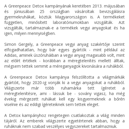
A Greenpeace Detox kampányának keretében 2013. májusában
és júniusában 25 országban vásároltak bevizsgálásra
gyermekruhákat, köztük Magyarországon is. A termékeket
független, minősített laboratóriumokban vizsgálták. Azt
vizsgálták, tartalmaznak-e a termékek vegyi anyagokat és ha
igen, milyen mennyiségben.
Simon Gergely, a Greenpeace vegyi anyag szakértője szerint
elfogadhatatlan, hogy bár egyes gyártók - mint például az
Adidas, aminek úszóruháiban a vegyi anyag magasabb volt, mint
az előírt értékek - korábban a méregtelenítés mellett álltak,
mégsem tettek semmit a méreganyagok kivonására a ruhákból.
A Greenpeace Detox kampánya felszólította a világmárkák
gyártóit, hogy 2020-ig vonják ki a vegyi anyagokat a ruhákból.
Világszerte már több ruhamárka tett ígéretet a
méregtelenítésre, ami - lássuk be - sovány vigasz, ha még
évekig mérgezett ruhákat kell egy kisgyermeknek a bőrén
viselnie és az eddigi ígéreteiknek sem tettek eleget.
A Detox kampányhoz rengetegen csatlakoztak a világ minden
tájáról. Az emberek világszerte egyetértenek abban, hogy a
ruháknak nem szabad veszélyes vegyszereket tartalmazniuk.