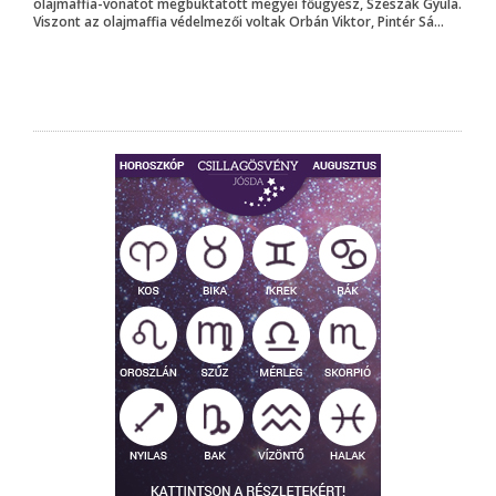
olajmaffia-vonatot megbuktatott megyei főügyész, Szeszák Gyula.
Viszont az olajmaffia védelmezői voltak Orbán Viktor, Pintér Sá...