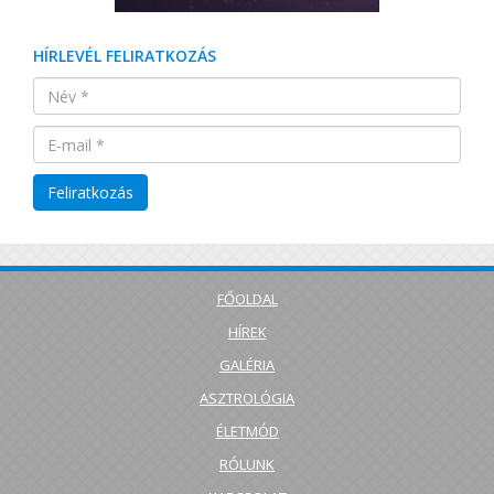
HÍRLEVÉL FELIRATKOZÁS
FŐOLDAL
HÍREK
GALÉRIA
ASZTROLÓGIA
ÉLETMÓD
RÓLUNK