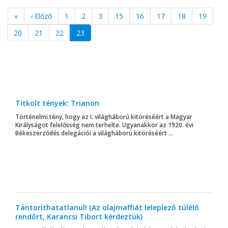
«
‹ Előző
1
2
3
15
16
17
18
19
20
21
22
23
Titkolt tények: Trianon
Történelmi tény, hogy az I. világháború kitöréséért a Magyar
Királyságot felelősség nem terhelte. Ugyanakkor az 1920. évi
Békeszerződés delegációi a világháború kitöréséért ...
Tántoríthatatlanul! (Az olajmaffiát leleplező túlélő
rendőrt, Karancsi Tibort kérdeztük)