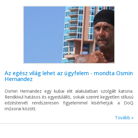
Az egész világ lehet az ügyfelem - mondta Osmin
Hernandez
Osmin Hernandez egy kubai elit alakulatban szolgált katona.
Rendkívül hatásos és egyedülálló, sokak szerint kegyetlen stílusú
edzéstervét rendszeresen figyelemmel kísérhetjük a DoQ
műsorai között.
Tovább »