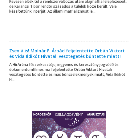
Kevesen élték túl a rendszerváltozás utáni olajmaffia leleplezéseit,
de Karancsi Tibor rendőr százados a túlélők közé került. Vele
készítettünk interjút. Az állami maffializmust le...
Zseniális! Molnár F. Árpád feljelentette Orbán Viktort
és Vida Ildikót Hivatali vesztegetés bűntette miatt!
A HírAréna főszerkesztője, ingyenes és keresztény jogvédő és
dokumentumfilmes ma feljelentette Orbán Viktort Hivatali
vesztegetés bűntette és más bűncselekmények miatt, Vida Ildikót
H...