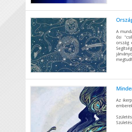
Orszá
A mundán
ősi "cs
ország 
Segítsé
járvány
megtudha
Minden
Az iker
embereke
Születé
Születés