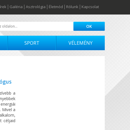
írek
Galéria
Asztrológia
Életmód
Rólunk
Kapcsolat
SPORT
VÉLEMÉNY
lógus
zívebb a
enyebbek
energiái
. Mivel a
 alkalom,
 céljaid