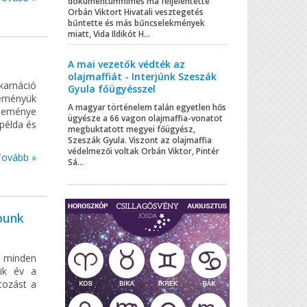
dokumentumfilmes ma feljelentette
Orbán Viktort Hivatali vesztegetés
bűntette és más bűncselekmények
miatt, Vida Ildikót H...
A mai vezetők védték az
olajmaffiát - Interjúnk Szeszák
karnáció
Gyula főügyésszel
leményük
A magyar történelem talán egyetlen hős
éleménye
ügyésze a 66 vagon olajmaffia-vonatot
példa és
megbuktatott megyei főügyész,
Szeszák Gyula. Viszont az olajmaffia
védelmezői voltak Orbán Viktor, Pintér
Tovább »
Sá...
apunk
n minden
dik év a
tozást a