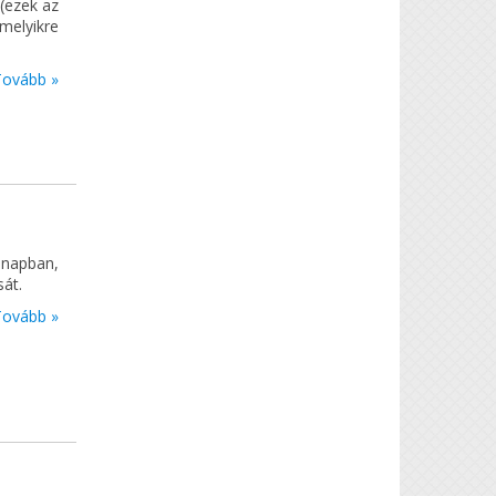
(ezek az
 melyikre
Tovább »
ónapban,
sát.
Tovább »