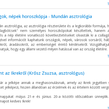
gok, népek horoszkópja - Mundán asztrológia
 asztrológia, az asztrológia részterülete és a legkorábbi formája, 
illagbölcsek" nem személyes horoszkópokat készítettek, hanem 
és a nép életére vonatkozó következtetéseket olvasták ki a csillagá
gével információt kaphatunk országok, népek, városok sorsáról, háb
okról, áradásokról, az emberiséget érintő kérdésekről. Vizsgálhatju
tjuk, hogy egy állami vezető milyen hatással van az ország életére.
t az Ikrekről (Krősz Zsuzsa, asztrológus)
pár a jelképe annak a meghasonulásnak, amely az Ikrek jegyében s
t jelképezi, hiszen állandóan az érzelmek és az értelem között verg
snapjukat május 21-e és június 20-a közötti időszakban ünneplik
napot kedves Ikrek!