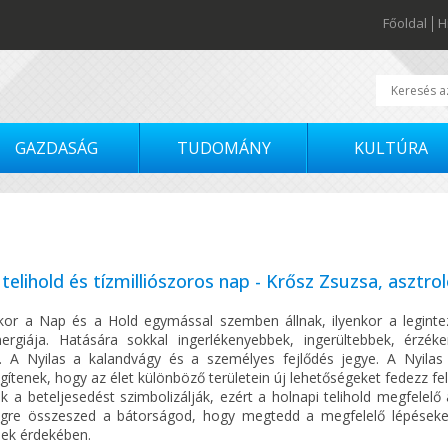
Főoldal
H
GAZDASÁG
TUDOMÁNY
KULTÚRA
 telihold és tízmilliószoros nap - Krősz Zsuzsa, asztro
dkor a Nap és a Hold egymással szemben állnak, ilyenkor a leginte
ergiája. Hatására sokkal ingerlékenyebbek, ingerültebbek, érzék
. A Nyilas a kalandvágy és a személyes fejlődés jegye. A Nyilas 
ítenek, hogy az élet különböző területein új lehetőségeket fedezz fel
ak a beteljesedést szimbolizálják, ezért a holnapi telihold megfelelő
gre összeszed a bátorságod, hogy megtedd a megfelelő lépéseket
nek érdekében.