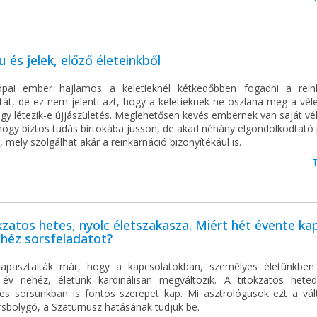
u és jelek, előző életeinkből
pai ember hajlamos a keletieknél kétkedőbben fogadni a rein
tát, de ez nem jelenti azt, hogy a keletieknek ne oszlana meg a vé
ogy létezik-e újjászületés. Meglehetősen kevés embernek van saját v
hogy biztos tudás birtokába jusson, de akad néhány elgondolkodtató 
, mely szolgálhat akár a reinkarnáció bizonyítékául is.
kzatos hetes, nyolc életszakasza. Miért hét évente k
héz sorsfeladatot?
apasztalták már, hogy a kapcsolatokban, személyes életünkbe
 év nehéz, életünk kardinálisan megváltozik. A titokzatos hete
es sorsunkban is fontos szerepet kap. Mi asztrológusok ezt a vál
rsbolygó, a Szaturnusz hatásának tudjuk be.