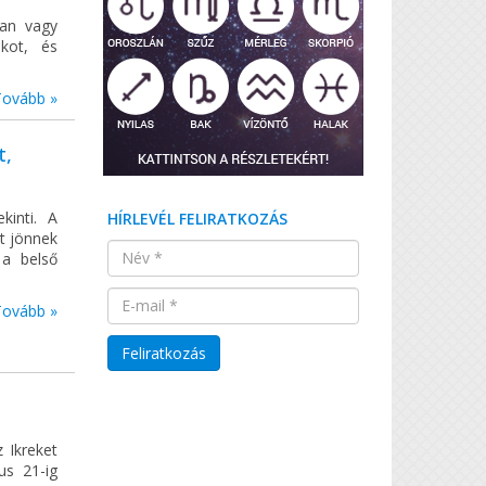
an vagy
kot, és
Tovább »
t,
inti. A
HÍRLEVÉL FELIRATKOZÁS
t jönnek
 a belső
Tovább »
 Ikreket
us 21-ig