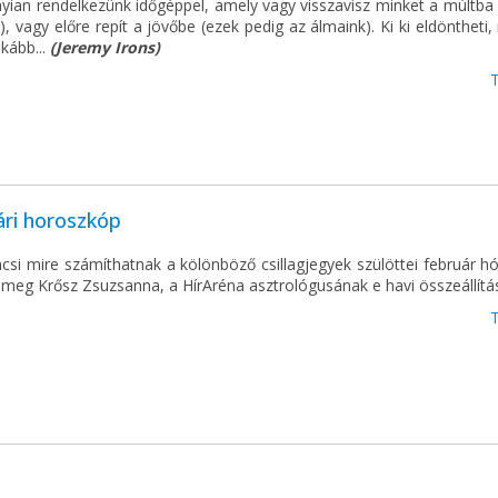
yian rendelkezünk időgéppel, amely vagy visszavisz minket a múltba 
, vagy előre repít a jövőbe (ezek pedig az álmaink). Ki ki eldöntheti,
kább...
(Jeremy Irons)
ári horoszkóp
csi mire számíthatnak a kölönböző csillagjegyek szülöttei február h
 meg Krősz Zsuzsanna, a HírAréna asztrológusának e havi összeállítá