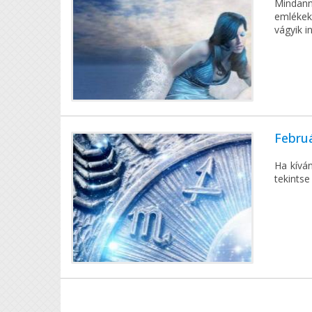
Mindann
emlékek)
vágyik in
Febru
Ha kíván
tekintse