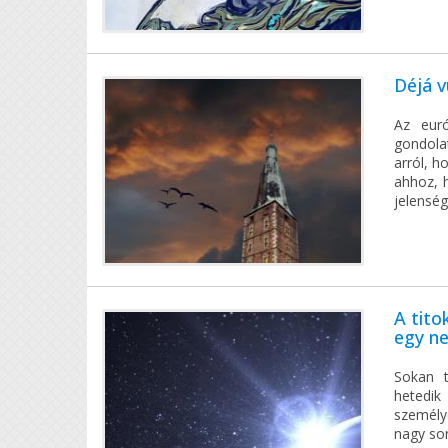
Déjá v
Az euró
gondola
arról, h
ahhoz, 
jelenség
A tito
egy ne
Sokan t
hetedik
személy
nagy so