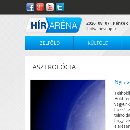
2026. 08. 07., Péntek
Ibolya névnapja
BELFÖLD
KÜLFÖLD
ASZTROLÓGIA
Nyilas
Telihol
Hold en
vagyunk
hozzáseg
telihold
hogy vé
elérésé