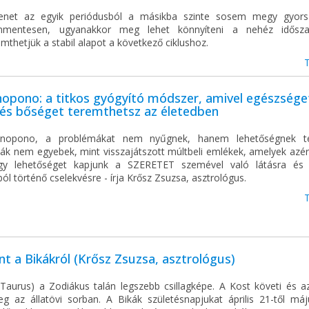
enet az egyik periódusból a másikba szinte sosem megy gyors
ommentesen, ugyanakkor meg lehet könnyíteni a nehéz idősza
thetjük a stabil alapot a következő ciklushoz.
opono: a titkos gyógyító módszer, amivel egészsége
 és bőséget teremthetsz az életedben
nopono, a problémákat nem nyűgnek, hanem lehetőségnek tek
ák nem egyebek, mint visszajátszott múltbeli emlékek, amelyek azér
gy lehetőséget kapjunk a SZERETET szemével való látásra és
ból történő cselekvésre - írja Krősz Zsuzsa, asztrológus.
t a Bikákról (Krősz Zsuzsa, asztrológus)
(Taurus) a Zodiákus talán legszebb csillagképe. A Kost követi és az
eg az állatövi sorban. A Bikák születésnapjukat április 21-től máj