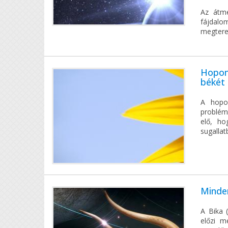
Az átm
fájdal
megterem
Hopon
békét
A hopo
problém
elő, ho
sugallat
Minden
A Bika 
előzi m