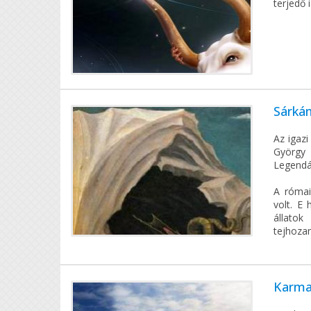
terjedő 
Sárká
Az igaz
György 
Legendáj
A római
volt. E
állatok
tejhozam
Karmat