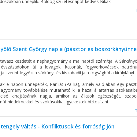
időszakban ünneplik. Boldog születésnapot kedves Bikák!
nyölő Szent György napja (pásztor és boszorkányünne
i tavasz kezdetét a néphagyomány a mai naptól számítja. A Sárkányö
évszázadokon át a lovagok, katonák, fegyverkovácsok patrónu
a szerint legyőzi a sárkányt és kiszabadítja a fogságból a királylányt.
ak e napon ünnepelték, Pariliát (Palilia), amely valójában egy pász
 hagyomány továbbélése mutatható ki a hazai állattartás szokásaiba
 első kihajtásának napja, amikor az állatok egészségét, szapo
át hiedelmekkel és szokásokkal igyekeztek biztosítani.
engely váltás - Konfliktusok és forróság jön