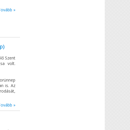
Tovább »
p)
lő Szent
sa volt.
torünnep
n is. Az
rodását,
Tovább »