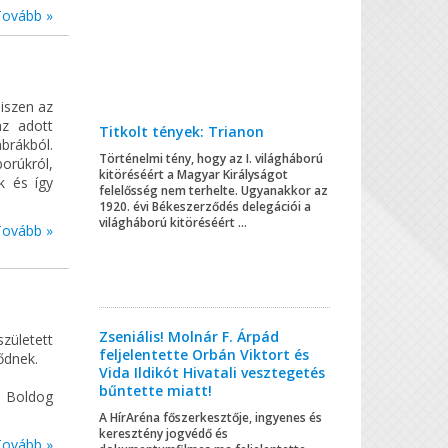
Tovább »
hiszen az
az adott
Titkolt tények: Trianon
brákból.
Történelmi tény, hogy az I. világháború
orúkról,
kitöréséért a Magyar Királyságot
k és így
felelősség nem terhelte. Ugyanakkor az
1920. évi Békeszerződés delegációi a
világháború kitöréséért ...
Tovább »
Zseniális! Molnár F. Árpád
zületett
feljelentette Orbán Viktort és
ődnek.
Vida Ildikót Hivatali vesztegetés
bűntette miatt!
. Boldog
A HírAréna főszerkesztője, ingyenes és
keresztény jogvédő és
Tovább »