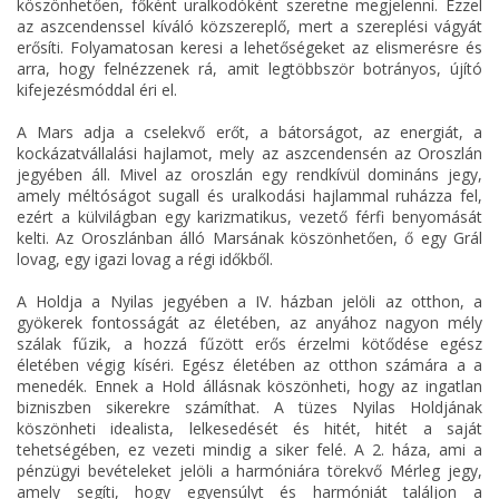
köszönhetően, főként uralkodóként szeretne megjelenni. Ezzel
az aszcendenssel kíváló közszereplő, mert a szereplési vágyát
erősíti. Folyamatosan keresi a lehetőségeket az elismerésre és
arra, hogy felnézzenek rá, amit legtöbbször botrányos, újító
kifejezésmóddal éri el.
A Mars adja a cselekvő erőt, a bátorságot, az energiát, a
kockázatvállalási hajlamot, mely az aszcendensén az Oroszlán
jegyében áll. Mivel az oroszlán egy rendkívül domináns jegy,
amely méltóságot sugall és uralkodási hajlammal ruházza fel,
ezért a külvilágban egy karizmatikus, vezető férfi benyomását
kelti. Az Oroszlánban álló Marsának köszönhetően, ő egy Grál
lovag, egy igazi lovag a régi időkből.
A Holdja a Nyilas jegyében a IV. házban jelöli az otthon, a
gyökerek fontosságát az életében, az anyához nagyon mély
szálak fűzik, a hozzá fűzött erős érzelmi kötődése egész
életében végig kíséri. Egész életében az otthon számára a a
menedék. Ennek a Hold állásnak köszönheti, hogy az ingatlan
bizniszben sikerekre számíthat. A tüzes Nyilas Holdjának
köszönheti idealista, lelkesedését és hitét, hitét a saját
tehetségében, ez vezeti mindig a siker felé. A 2. háza, ami a
pénzügyi bevételeket jelöli a harmóniára törekvő Mérleg jegy,
amely segíti, hogy egyensúlyt és harmóniát találjon a