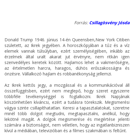
Forrás:
Csillagösvény Jósda
Donald Trump 1946. június 14-én Queensben,New York Citiben
született, az Ikrek jegyében. A horoszkópjában a tűz és a víz
elemek vannak túlsúlyban, ezért személyiségében, inkább az
érzelmek által uralt akarat jut érvényre, nem ritkán igen
szenvedélyes keretek között. Hajlamos lehet a vakmerőségre,
az értelmetlen harcra, haragos, dühös erőszakosságra és
önzésre. Vállalkozó hajlam és robbanékonyság jellemzi.
Az Ikrek kettős jegy, a mozgással és a kommunikációval áll
összefüggésben, ezért nem meglepő, hogy szeret egyszerre
többféle tevékenységgel is foglalkozni. Ikrek Napjának
köszönhetően kíváncsi, ezért a tudásra törekszik. Megismerési
vágya szinte csillapíthatatlan. Keresi a tapasztalatokat, szeretne
minél több dolgot megtudni, megtapasztalni, anélkül, hogy
lekötné magát. A dolgok megismerése és megértése jelenti
számára a biztonságot, nem véletlen, hogy az ingatlanbizniszen
kívül a médiában, televizióban és a filmes szakmában is feltűnt.