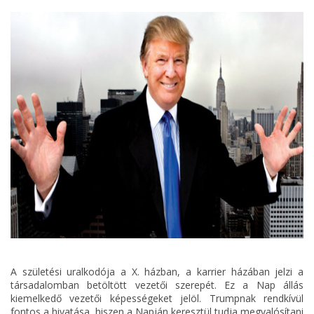
A születési uralkodója a X. házban, a karrier házában jelzi a
társadalomban betöltött vezetői szerepét. Ez a Nap állás
kiemelkedő vezetői képességeket jelöl. Trumpnak rendkívül
fontos a hivatása, hiszen a Napján keresztül tudja megvalósítani