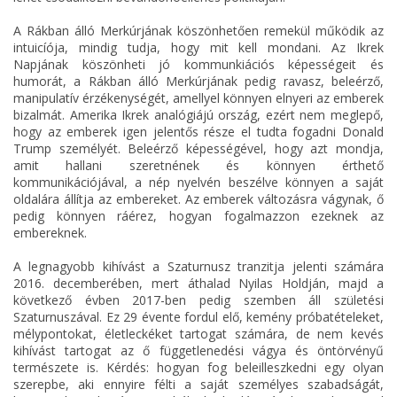
A Rákban álló Merkúrjának köszönhetően remekül működik az
intuicíója, mindig tudja, hogy mit kell mondani. Az Ikrek
Napjának köszönheti jó kommunkiációs képességeit és
humorát, a Rákban álló Merkúrjának pedig ravasz, beleérző,
manipulatív érzékenységét, amellyel könnyen elnyeri az emberek
bizalmát. Amerika Ikrek analógiájú ország, ezért nem meglepő,
hogy az emberek igen jelentős része el tudta fogadni Donald
Trump személyét. Beleérző képességével, hogy azt mondja,
amit hallani szeretnének és könnyen érthető
kommunikációjával, a nép nyelvén beszélve könnyen a saját
oldalára állítja az embereket. Az emberek változásra vágynak, ő
pedig könnyen ráérez, hogyan fogalmazzon ezeknek az
embereknek.
A legnagyobb kihívást a Szaturnusz tranzitja jelenti számára
2016. decemberében, mert áthalad Nyilas Holdján, majd a
következő évben 2017-ben pedig szemben áll születési
Szaturnuszával. Ez 29 évente fordul elő, kemény próbatételeket,
mélypontokat, életleckéket tartogat számára, de nem kevés
kihívást tartogat az ő függetlenedési vágya és öntörvényű
természete is. Kérdés: hogyan fog beleilleszkedni egy olyan
szerepbe, aki ennyire félti a saját személyes szabadságát,