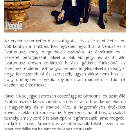
Az érzelmek területén ő visszafogott, és az érzelmi élete sem
volt könnyű a múltban. Rák jegyében együtt áll a Vénusz és a
Szaturnusz, mely megnehezíti számára az érzelmek és a
szeretet befogadását. Mivel a Rák víz jegy, és az itt álló
Szaturnusz erősen korlátozó hatású, gátként funkciónál az
érzelmek területén, ezt nagyon nehéz megélni. Mivel arra vágyik,
hogy felnézzenek rá és szeressék, ugyan akkor nem hiszi el,
hogy önmagáért szeretik. Egy idő után már nem is tud mit
kezdeni az érzelmekkel.
Mivel a Rák jegye szorosan összefügg az otthonnal és az itt álló
Szaturnusznak köszönhetően, a nők és az otthon kérdésében ő
a hagyomány és a tradició híve, a hagyományos értékeket
követi, ezekben ő konzervatív. A gyökerek, az otthon, a családi
tűzhely, amely köré ő falakat épít, a legfontosabb, amit megvéd,
ha kell és mivel Amerikát is az otthonának tekinti, ezért nem
lehet csodálkozni bevándorlóellenes politikáján.