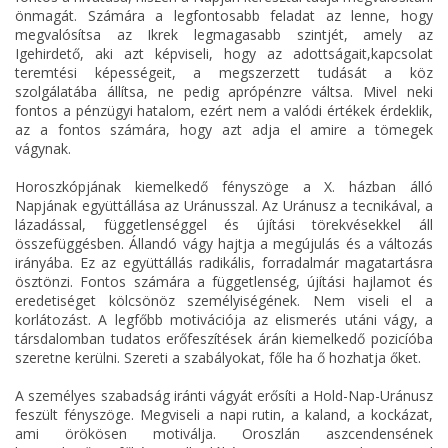
önmagát. Számára a legfontosabb feladat az lenne, hogy
megvalósítsa az Ikrek legmagasabb szintjét, amely az
Igehirdető, aki azt képviseli, hogy az adottságait,kapcsolat
teremtési képességeit, a megszerzett tudását a köz
szolgálatába állítsa, ne pedig aprópénzre váltsa. Mivel neki
fontos a pénzügyi hatalom, ezért nem a valódi értékek érdeklik,
az a fontos számára, hogy azt adja el amire a tömegek
vágynak.
Horoszkópjának kiemelkedő fényszöge a X. házban álló
Napjának együttállása az Uránusszal. Az Uránusz a tecnikával, a
lázadással, függetlenséggel és újítási törekvésekkel áll
összefüggésben. Állandó vágy hajtja a megújulás és a változás
irányába. Ez az együttállás radikális, forradalmár magatartásra
ösztönzi. Fontos számára a függetlenség, újítási hajlamot és
eredetiséget kölcsönöz személyiségének. Nem viseli el a
korlátozást. A legfőbb motivációja az elismerés utáni vágy, a
társdalomban tudatos erőfeszítések árán kiemelkedő pozicíóba
szeretne kerülni. Szereti a szabályokat, főle ha ő hozhatja őket.
A személyes szabadság iránti vágyát erősíti a Hold-Nap-Uránusz
feszült fényszöge. Megviseli a napi rutin, a kaland, a kockázat,
ami örökösen motiválja. Oroszlán aszcendensének