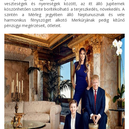
veszteségek és nyereségek között, az itt álló Jupiternek
köszönhetően szinte borítékolható a terjeszkedés, növekedés. A
szintén a Mérleg jegyében álló Neptunusznak és vele
harmonikus fényszöget alkotó Merkúrjának pedig kítűnő
pénzügyi megérzéseit, ötleteit.