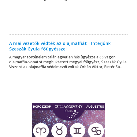
A mai vezetők védték az olajmaffiát - Interjúnk
Szeszák Gyula főügyésszel
A magyar történelem talán egyetlen hős ügyésze a 66 vagon
olajmaffia-vonatot megbuktatott megyei főügyész, Szeszák Gyula.
Viszont az olajmaffia védelmezői voltak Orbán Viktor, Pintér Sá...