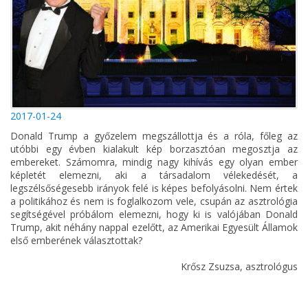
2017-01-24
Donald Trump a győzelem megszállottja és a róla, főleg az
utóbbi egy évben kialakult kép borzasztóan megosztja az
embereket. Számomra, mindig nagy kihívás egy olyan ember
képletét elemezni, aki a társadalom vélekedését, a
legszélsőségesebb irányok felé is képes befolyásolni. Nem értek
a politikához és nem is foglalkozom vele, csupán az asztrológia
segítségével próbálom elemezni, hogy ki is valójában Donald
Trump, akit néhány nappal ezelőtt, az Amerikai Egyesült Államok
első emberének választottak?
Krősz Zsuzsa, asztrológus