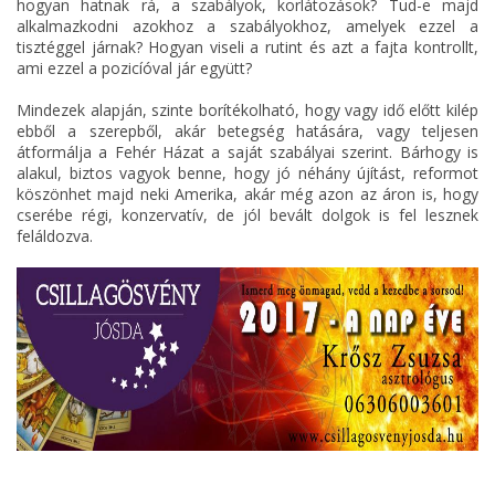
hogyan hatnak rá, a szabályok, korlátozások? Tud-e majd
alkalmazkodni azokhoz a szabályokhoz, amelyek ezzel a
tisztéggel járnak? Hogyan viseli a rutint és azt a fajta kontrollt,
ami ezzel a pozicíóval jár együtt?
Mindezek alapján, szinte borítékolható, hogy vagy idő előtt kilép
ebből a szerepből, akár betegség hatására, vagy teljesen
átformálja a Fehér Házat a saját szabályai szerint. Bárhogy is
alakul, biztos vagyok benne, hogy jó néhány újítást, reformot
köszönhet majd neki Amerika, akár még azon az áron is, hogy
cserébe régi, konzervatív, de jól bevált dolgok is fel lesznek
feláldozva.