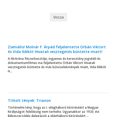
Vissza
Zseniális! Molnár F. Árpád feljelentette Orbán Viktort
és Vida Ildikót Hivatali vesztegetés bűntette miatt!
A HírAréna főszerkesztője, ingyenes és keresztény jogvédő és
dokumentumfilmes ma feljelentette Orbán Viktort Hivatali
vesztegetés bűntette és más bűncselekmények miatt, Vida Ildikót
H...
Titkolt tények: Trianon
Történelmi tény, hogy az I. világháború kitöréséért a Magyar
Királyságot felelősség nem terhelte. Ugyanakkor az 1920. évi
Békeszerződés delegációi a világháború kitöréséért ...