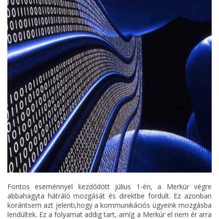
Fontos eseménnyel kezdődött július 1-én, a Merkúr végre
abbahagyta hátráló mozgását és direktbe fordult. Ez azonban
korántsem azt jelenti,hogy a kommunikációs ügyeink mozgásba
lendültek. Ez a folyamat addig tart, amíg a Merkúr el nem ér arra