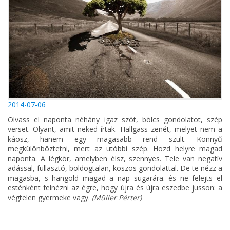
2014-07-06
Olvass el naponta néhány igaz szót, bölcs gondolatot, szép
verset. Olyant, amit neked írtak. Hallgass zenét, melyet nem a
káosz, hanem egy magasabb rend szült. Könnyű
megkülönböztetni, mert az utóbbi szép. Hozd helyre magad
naponta. A légkör, amelyben élsz, szennyes. Tele van negatív
adással, fullasztó, boldogtalan, koszos gondolattal. De te nézz a
magasba, s hangold magad a nap sugarára. és ne felejts el
esténként felnézni az égre, hogy újra és újra eszedbe jusson: a
végtelen gyermeke vagy.
(Müller Pérter)