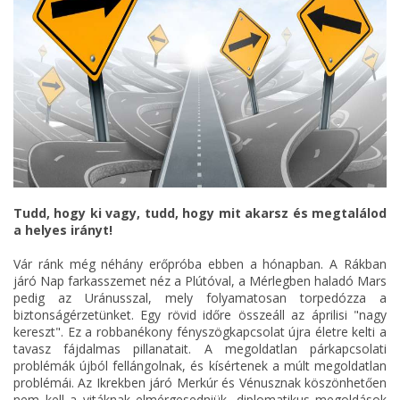
Tudd, hogy ki vagy, tudd, hogy mit akarsz és megtalálod
a helyes irányt!
Vár ránk még néhány erőpróba ebben a hónapban. A Rákban
járó Nap farkasszemet néz a Plútóval, a Mérlegben haladó Mars
pedig az Uránusszal, mely folyamatosan torpedózza a
biztonságérzetünket. Egy rövid időre összeáll az áprilisi "nagy
kereszt". Ez a robbanékony fényszögkapcsolat újra életre kelti a
tavasz fájdalmas pillanatait. A megoldatlan párkapcsolati
problémák újból fellángolnak, és kísértenek a múlt megoldatlan
problémái. Az Ikrekben járó Merkúr és Vénusznak köszönhetően
nem kell a vitáknak elmérgesedniük, diplomatikus megoldások