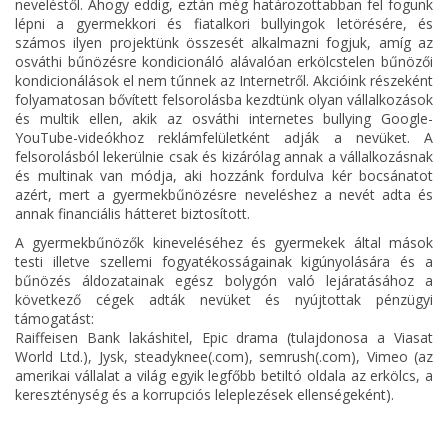
neveléstől. Ahogy eddig, eztán még határozottabban fel fogunk
lépni a gyermekkori és fiatalkori bullyingok letörésére, és
számos ilyen projektünk összesét alkalmazni fogjuk, amíg az
osváthi bűnözésre kondicionáló alávalóan erkölcstelen bűnözői
kondicionálások el nem tűnnek az Internetről. Akcióink részeként
folyamatosan bővített felsorolásba kezdtünk olyan vállalkozások
és multik ellen, akik az osváthi internetes bullying Google-
YouTube-videókhoz reklámfelületként adják a nevüket. A
felsorolásból lekerülnie csak és kizárólag annak a vállalkozásnak
és multinak van módja, aki hozzánk fordulva kér bocsánatot
azért, mert a gyermekbűnözésre neveléshez a nevét adta és
annak financiális hátteret biztosított.
A gyermekbűnözők kineveléséhez és gyermekek által mások
testi illetve szellemi fogyatékosságainak kigúnyolására és a
bűnözés áldozatainak egész bolygón való lejáratásához a
következő cégek adták nevüket és nyújtottak pénzügyi
támogatást:
Raiffeisen Bank lakáshitel, Epic drama (tulajdonosa a Viasat
World Ltd.), Jysk, steadyknee(.com), semrush(.com), Vimeo (az
amerikai vállalat a világ egyik legfőbb betiltó oldala az erkölcs, a
kereszténység és a korrupciós leleplezések ellenségeként).