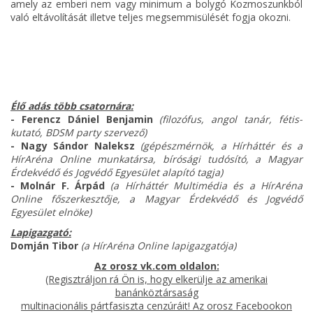
amely az emberi nem vagy minimum a bolygó Kozmoszunkból
való eltávolítását illetve teljes megsemmisülését fogja okozni.
Élő adás több csatornára:
- Ferencz Dániel Benjamin
(filozófus, angol tanár, fétis-
kutató, BDSM party szervező)
- Nagy Sándor Naleksz
(gépészmérnök, a Hírháttér és a
HírAréna Online munkatársa, bírósági tudósító, a Magyar
Érdekvédő és Jogvédő Egyesület alapító tagja)
- Molnár F. Árpád
(a Hírháttér Multimédia és a HírAréna
Online főszerkesztője, a Magyar Érdekvédő és Jogvédő
Egyesület elnöke)
Lapigazgató:
Domján Tibor
(a HírAréna Online lapigazgatója)
Az orosz vk.com oldalon:
(Regisztráljon rá Ön is, hogy elkerülje az amerikai
banánköztársaság
multinacionális pártfasiszta cenzúráit! Az orosz Facebookon