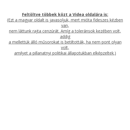
Feltöltve többek közt a Videa oldalára is:
(Ezt a magyar oldalt is javasoljuk, mert mióta fideszes kézben
van,
nem láttunk rajta cenzúrát. Amíg a toleránsok kezében volt,
addig
a mellettük álló műsorokat is betiltották, ha nem pont olyan
volt,
amilyet a pillanatnyi politikai állapotukban elképzeltek.)