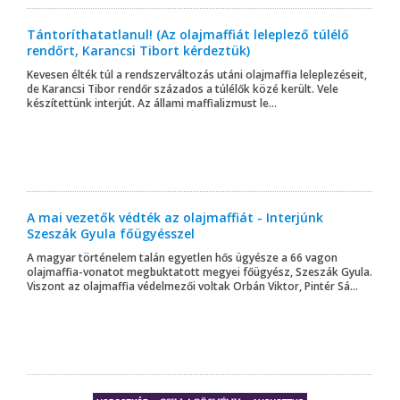
Tántoríthatatlanul! (Az olajmaffiát leleplező túlélő
rendőrt, Karancsi Tibort kérdeztük)
Kevesen élték túl a rendszerváltozás utáni olajmaffia leleplezéseit,
de Karancsi Tibor rendőr százados a túlélők közé került. Vele
készítettünk interjút. Az állami maffializmust le...
A mai vezetők védték az olajmaffiát - Interjúnk
Szeszák Gyula főügyésszel
A magyar történelem talán egyetlen hős ügyésze a 66 vagon
olajmaffia-vonatot megbuktatott megyei főügyész, Szeszák Gyula.
Viszont az olajmaffia védelmezői voltak Orbán Viktor, Pintér Sá...