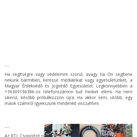
---
Ha segítségre vagy védelemre szorul, avagy ha Ön segítene
nekünk bármiben, keresse médiáinkat vagy egyesületünket, a
Magyar Érdekvédő és Jogvédő Egyesületet. Legkönnyebben a
+36309196386-os telefonszámon tud minket elérni. Ha nem
sikerül, később próbálkozzon újra. Ha akkor sem, utóbb, egy
másik számról igyekszünk mindenkit visszahívni.
---
Az RTL Csoportot is