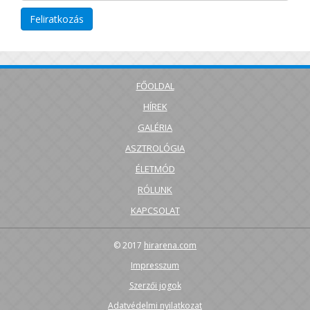
FŐOLDAL
HÍREK
GALÉRIA
ASZTROLÓGIA
ÉLETMÓD
RÓLUNK
KAPCSOLAT
© 2017
hirarena.com
Impresszum
Szerzői jogok
Adatvédelmi nyilatkozat