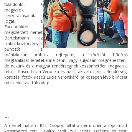
tulajdonló, a
magyarok
cenzúrázásának
jogát a
Facebooktól
megszerzett német
Bertelsmann az
alábbi köztörvényes
bűnözőt is
mániákusan próbálta rejtegetni, a körözött bűnöző
megtalálását lehetetlenné tenni vagy súlyosan megnehezíteni,
de nekünk és a magyar rendőrségnek köszönhetően megvan a
tettes: Pascu Lucia Veronika és az is, akivel üzletelt. Rendőrségi
körözési fotók Pascu Lucia Veronikáról (a középen lévő bilincset
mi szerkesztettük oda):
---
A német hátterű RTL Csoport által a nemi orientációja miatt
közismertté tett Osváth Zsolt (VV Zsolt) szellemi és testi