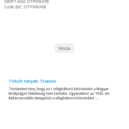
SWIFT-kód: OTPVHUHB
Code BIC: OTPVHUHB
Vissza
Titkolt tények: Trianon
Történelmi tény, hogy az I. világháború kitöréséért a Magyar
Királyságot felelősség nem terhelte. Ugyanakkor az 1920. évi
Békeszerződés delegációi a világháború kitöréséért ...