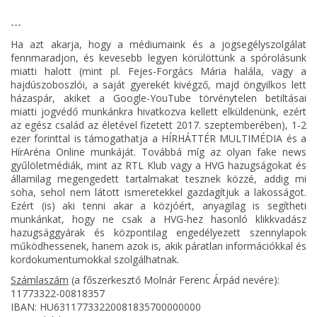
---
Ha azt akarja, hogy a médiumaink és a jogsegélyszolgálat
fennmaradjon, és kevesebb legyen körülöttünk a spórolásunk
miatti halott (mint pl. Fejes-Forgács Mária halála, vagy a
hajdúszoboszlói, a saját gyerekét kivégző, majd öngyilkos lett
házaspár, akiket a Google-YouTube törvénytelen betiltásai
miatti jogvédő munkánkra hivatkozva kellett elküldenünk, ezért
az egész család az életével fizetett 2017. szeptemberében), 1-2
ezer forinttal is támogathatja a HÍRHÁTTÉR MULTIMÉDIA és a
HírAréna Online munkáját. Továbbá míg az olyan fake news
gyűlöletmédiák, mint az RTL Klub vagy a HVG hazugságokat és
államilag megengedett tartalmakat tesznek közzé, addig mi
soha, sehol nem látott ismeretekkel gazdagítjuk a lakosságot.
Ezért (is) aki tenni akar a közjóért, anyagilag is segítheti
munkánkat, hogy ne csak a HVG-hez hasonló klikkvadász
hazugsággyárak és központilag engedélyezett szennylapok
működhessenek, hanem azok is, akik páratlan információkkal és
kordokumentumokkal szolgálhatnak.
Számlaszám
(a főszerkesztő Molnár Ferenc Árpád nevére):
11773322-00818357
IBAN: HU63117733220081835700000000