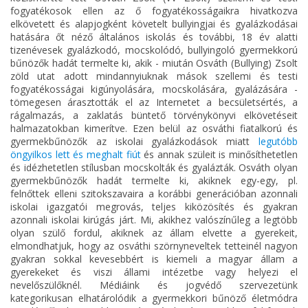
fogyatékosok ellen az ő fogyatékosságaikra hivatkozva
elkövetett és alapjogként követelt bullyingjai és gyalázkodásai
hatására őt néző általános iskolás és további, 18 év alatti
tizenévesek gyalázkodó, mocskolódó, bullyingoló gyermekkorú
bűnözők hadát termelte ki, akik - miután Osváth (Bullying) Zsolt
zöld utat adott mindannyiuknak mások szellemi és testi
fogyatékosságai kigúnyolására, mocskolására, gyalázására -
tömegesen árasztották el az Internetet a becsületsértés, a
rágalmazás, a zaklatás büntető törvénykönyvi elkövetéseit
halmazatokban kimerítve. Ezen belül az osváthi fiatalkorú és
gyermekbűnözők az iskolai gyalázkodások miatt
legutóbb
öngyilkos lett és meghalt fiút
és annak szüleit is minősíthetetlen
és idézhetetlen stílusban mocskolták és gyalázták. Osváth olyan
gyermekbűnözők hadát termelte ki, akiknek egy-egy, pl.
felnőttek elleni szitokszavaira a korábbi generációban azonnali
iskolai igazgatói megrovás, teljes kiközösítés és gyakran
azonnali iskolai kirúgás járt. Mi, akikhez valószínűleg a legtöbb
olyan szülő fordul, akiknek az állam elvette a gyerekeit,
elmondhatjuk, hogy az osváthi szörnyneveltek tetteinél nagyon
gyakran sokkal kevesebbért is kiemeli a magyar állam a
gyerekeket és viszi állami intézetbe vagy helyezi el
nevelőszülőknél. Médiáink és jogvédő szervezetünk
kategorikusan elhatárolódik a gyermekkori bűnöző életmódra