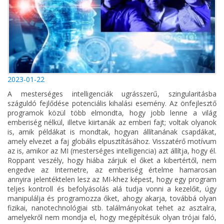
2023-01-22
A mesterséges intelligenciák ugrásszerű, szingularitásba
száguldó fejlődése potenciális kihalási esemény. Az önfejlesztő
programok közül több elmondta, hogy jobb lenne a világ
emberiség nélkül, illetve kiirtanák az emberi fajt; voltak olyanok
is, amik példákat is mondtak, hogyan állítanának csapdákat,
amely elvezet a faj globális elpusztításához. Visszatérő motívum
az is, amikor az MI (mesterséges intelligencia) azt állítja, hogy él.
Roppant veszély, hogy hiába zárjuk el őket a kibertértől, nem
engedve az Internetre, az emberiség értelme hamarosan
annyira jelentéktelen lesz az MI-khez képest, hogy egy program
teljes kontroll és befolyásolás alá tudja vonni a kezelőit, úgy
manipulálja és programozza őket, ahogy akarja, továbbá olyan
fizikai, nanotechnológiai stb. találmányokat tehet az asztalra,
amelyekről nem mondja el, hogy megépítésük olyan trójai faló,