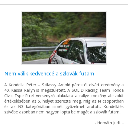
Nem válik kedvenccé a szlovák futam
A Kondella Péter – Szilassy Arnold párostól elvárt eredmény a
40. Kassa Rallyn is megszületett. A SOLID Racing Team Honda
Civic Type-R-rel versenyző alakulata a rallye mezőny abszolút
értékelésében az 5. helyet szerezte meg, míg az N csoportban
és az N3 kategóriában ismét győzelmet aratott. Kondelláék
szívébe azonban nem nagyon lopta be magát a szlovák futam…
- Horváth Judit -