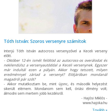
Tóth István: Szoros versenyre számítok
Interjú Tóth István autocross versenyzővel a Keceli verseny
előtt.
- Október 12-én ismét felöltöd az autocross-os overálodat és
nekilendülsz a versenyautóddal a Keceli versenynek. Egyszer
már indultál ezen a pályán. Akkor hogy tetszett, milyen
eredménnyel zártad a versenyt? Elöljáróban mondanál
magadról pár szót?
- Akkor mutatkoztam be, mint újonc, és második helyezést
sikerült elérnem. Mondanom sem kell, óriási élmény volt;
álmodni sem mertem jobb kezdésről.
- Hajósi Miklós -
www.hajoka.hu
Tovább »