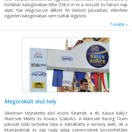
korlátlan kategóriában lőtte 538,4 m-re a vesszőt és három nap
alatt, hat világcsúcsot állított fel távlövő íjászatban, ellenfelei
egyetlen kategóriában sem tudták legyőzni.
Tovább »
Megörökölt első hely
Sikeresen teljesítette első közös futamát, a 40. Kassa Rally-t
Maricsek Miklós és Kovács Szabolcs. A Maricsek Racing Team
párosát több technikai hiba is hátráltatta a verseny alatt, de a
kitartásuknak és egy nagy adag szerencsének köszönhetően