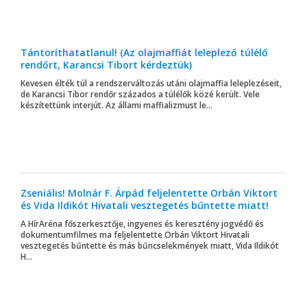
Tántoríthatatlanul! (Az olajmaffiát leleplező túlélő
rendőrt, Karancsi Tibort kérdeztük)
Kevesen élték túl a rendszerváltozás utáni olajmaffia leleplezéseit,
de Karancsi Tibor rendőr százados a túlélők közé került. Vele
készítettünk interjút. Az állami maffializmust le...
Zseniális! Molnár F. Árpád feljelentette Orbán Viktort
és Vida Ildikót Hivatali vesztegetés bűntette miatt!
A HírAréna főszerkesztője, ingyenes és keresztény jogvédő és
dokumentumfilmes ma feljelentette Orbán Viktort Hivatali
vesztegetés bűntette és más bűncselekmények miatt, Vida Ildikót
H...