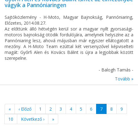
vágyik a Pannóniaringen
Sajtóközlemény - H-Moto, Magyar Bajnokság, Pannóniaring,
Előzetes, 2014.08.27.
Az előttünk álló hétvégén kerül sor a magyar nyílt gyorsasági-
motoros bajnokság ötödik fordulójára, amelynek helyszíne az a
Pannóniaring lesz, ahová májusban már egyszer ellátogatott a
mezőny. A H-Moto Team ezúttal két versenyzővel képviselteti
magát: Győrfi Alen és Kovács Bálint is újra a legjobbak között
szerepelne.
- Balogh Tamás -
Tovább »
«
‹ Előző
1
2
3
4
5
6
7
8
9
10
Következő ›
»