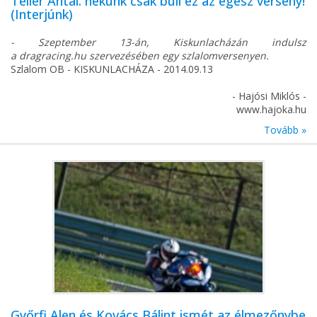
Tellér Antal: nekünk csak buli ez az egész verseny!
(Interjúnk)
- Szeptember 13-án, Kiskunlacházán indulsz
a dragracing.hu szervezésében egy szlalomversenyen.
Szlalom OB - KISKUNLACHÁZA - 2014.09.13
- Hajósi Miklós -
www.hajoka.hu
Tovább »
Győrfi Alen és Kovács Bálint ismét az élmezőnybe