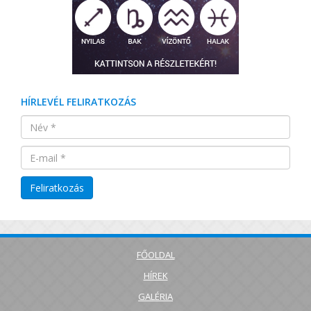
HÍRLEVÉL FELIRATKOZÁS
FŐOLDAL
HÍREK
GALÉRIA