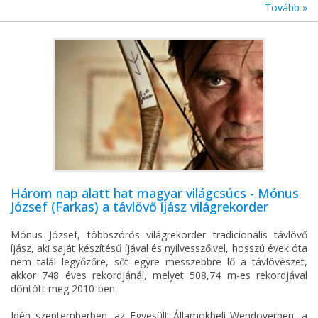
Tovább »
Három nap alatt hat magyar világcsúcs - Mónus
József (Farkas) a távlövő íjász világrekorder
Mónus József, többszörös világrekorder tradicionális távlövő
íjász, aki saját készítésű íjával és nyílvesszőivel, hosszú évek óta
nem talál legyőzőre, sőt egyre messzebbre lő a távlövészet,
akkor 748 éves rekordjánál, melyet 508,74 m-es rekordjával
döntött meg 2010-ben.
Idén szeptemberben, az Egyesült Államokbeli Wendoverben, a