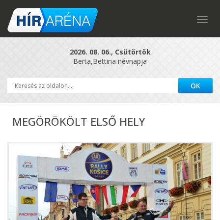
Togg
navig
2026. 08. 06., Csütörtök
Berta,Bettina névnapja
MEGÖRÖKÖLT ELSŐ HELY