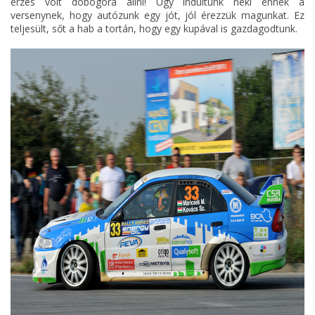
érzés volt dobogóra állni! Úgy indultunk neki ennek a
versenynek, hogy autózunk egy jót, jól érezzük magunkat. Ez
teljesült, sőt a hab a tortán, hogy egy kupával is gazdagodtunk.