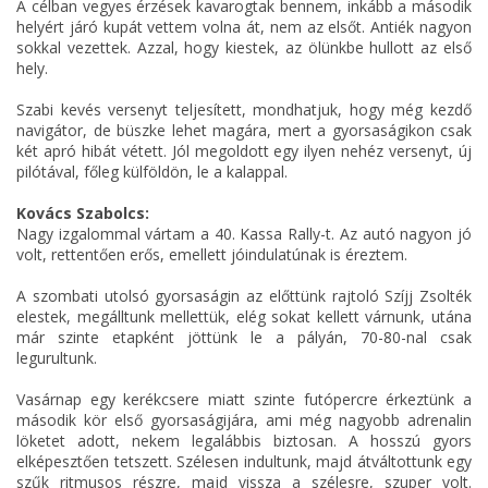
A célban vegyes érzések kavarogtak bennem, inkább a második
helyért járó kupát vettem volna át, nem az elsőt. Antiék nagyon
sokkal vezettek. Azzal, hogy kiestek, az ölünkbe hullott az első
hely.
Szabi kevés versenyt teljesített, mondhatjuk, hogy még kezdő
navigátor, de büszke lehet magára, mert a gyorsaságikon csak
két apró hibát vétett. Jól megoldott egy ilyen nehéz versenyt, új
pilótával, főleg külföldön, le a kalappal.
Kovács Szabolcs:
Nagy izgalommal vártam a 40. Kassa Rally-t. Az autó nagyon jó
volt, rettentően erős, emellett jóindulatúnak is éreztem.
A szombati utolsó gyorsaságin az előttünk rajtoló Szíjj Zsolték
elestek, megálltunk mellettük, elég sokat kellett várnunk, utána
már szinte etapként jöttünk le a pályán, 70-80-nal csak
legurultunk.
Vasárnap egy kerékcsere miatt szinte futópercre érkeztünk a
második kör első gyorsaságijára, ami még nagyobb adrenalin
löketet adott, nekem legalábbis biztosan. A hosszú gyors
elképesztően tetszett. Szélesen indultunk, majd átváltottunk egy
szűk ritmusos részre, majd vissza a szélesre, szuper volt.