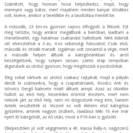
Számított, hogy honnan hova helyezkedsz, majd, hogy
mennyire vagy bátor, mert majdnem minden kanyar ötödikes
volt, kivéve, amikor a terelőkbe és a lassítókba mentél be.
A második, 23 km-es gyorson sajnos elfogyott a fékünk. Ezt
még tetőzte, hogy amikor megálltunk a beíróban, kiadtam a
menetlevelet, egy hatalmas csattanást hallottunk. Mint kiderült
ott elvesztettük a 3-as, 4-es sebességi fokozatot. Csak első,
második és ötödik maradt. Izgalmas volt onnantól a vége, mert
a második helyen álltunk a kategóriánkban és arról
beszélgettünk, hogy szépen lassan, szinte etap tempóban
átgurulunk az utolsó gyorson, hogy megőrizzük a pozíciónkat.
Elég sokat vártunk az utolsó szakasz rajtjánál, majd a pályán
derült ki számunkra, hogy a csapattársaink, Kovács Anti és
Istovics Gergő balesete miatt álltunk annyit. Azaz az ölünkbe
hullott az első hely. Keserédes örömöt éreztem, mert nem
nekünk járt az első hely, nem mi dolgoztunk meg érte, hanem
Antiék veszítették el. Viszont ez volt életem első kategória
győzelme, aminek nagyon örültem, ráadásul Miki 16 éve már
nyert itt kategóriát, az A5 után, most a P16-ban is győzött.
Elképesztően jó volt végigmenni a 40. Kassa Rally-n, nagyszerű