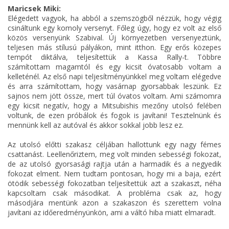
Maricsek Miki:
Elégedett vagyok, ha abból a szemszögből nézzük, hogy végig
csináltunk egy komoly versenyt. Főleg úgy, hogy ez volt az első
közös versenyünk Szabival. Új környezetben versenyeztünk,
teljesen más stílusú pályákon, mint itthon. Egy erős közepes
tempót diktálva, teljesítettük a Kassa Rally-t. Többre
számítottam magamtól és egy kicsit óvatosabb voltam a
kelleténél. Az első napi teljesítményünkkel meg voltam elégedve
és arra számítottam, hogy vasárnap gyorsabbak leszünk. Ez
sajnos nem jött össze, mert túl óvatos voltam. Ami számomra
egy kicsit negatív, hogy a Mitsubishis mezőny utolsó felében
voltunk, de ezen próbálok és fogok is javítani! Tesztelnünk és
mennünk kell az autóval és akkor sokkal jobb lesz ez.
Az utolsó előtti szakasz céljában hallottunk egy nagy fémes
csattanást. Leellenőriztem, meg volt minden sebességi fokozat,
de az utolsó gyorsasági rajtja után a harmadik és a negyedik
fokozat elment. Nem tudtam pontosan, hogy mi a baja, ezért
ötödik sebességi fokozatban teljesítettük azt a szakaszt, néha
kapcsoltam csak másodikat. A probléma csak az, hogy
másodjára mentünk azon a szakaszon és szerettem volna
javítani az időeredményünkön, ami a váltó hiba miatt elmaradt.