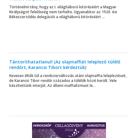
Történelmi tény, hogy az I. világháború kitöréséért a Magyar
Királyságot felelősség nem terhelte. Ugyanakkor az 1920. évi
Békeszerződés delegációi a világháború kitöréséért ...
Tántoríthatatlanul! (Az olajmaffiát leleplező túlélő
rendőrt, Karancsi Tibort kérdeztük)
Kevesen élték túl a rendszerváltozás utáni olajmaffia leleplezéseit,
de Karancsi Tibor rendőr százados a túlélők közé került. Vele
készítettünk interjút. Az állami maffializmust le...