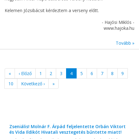
Kelemen Józsibácsit kérdeztem a verseny előtt.
- Hajósi Miklós -
www.hajoka.hu
Tovább »
«
‹ Előző
1
2
3
4
5
6
7
8
9
10
Következő ›
»
Zseniális! Molnár F. Árpád feljelentette Orbán Viktort
és Vida Ildikót Hivatali vesztegetés bűntette miatt!