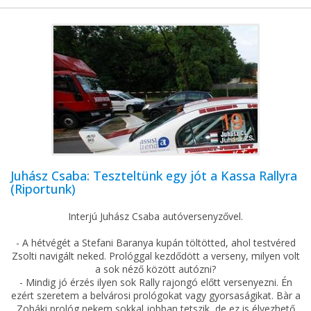
Juhász Csaba: Teszteltünk egy jót a Kassa Rallyra
(Riportunk)
Interjú Juhász Csaba autóversenyzővel.
- A hétvégét a Stefani Baranya kupán töltötted, ahol testvéred
Zsolti navigált neked. Prológgal kezdődött a verseny, milyen volt
a sok néző között autózni?
- Mindig jó érzés ilyen sok Rally rajongó előtt versenyezni. Én
ezért szeretem a belvárosi prológokat vagy gyorsaságikat. Bàr a
Zobáki prológ nekem sokkal jobban tetszik, de ez is élvezhető