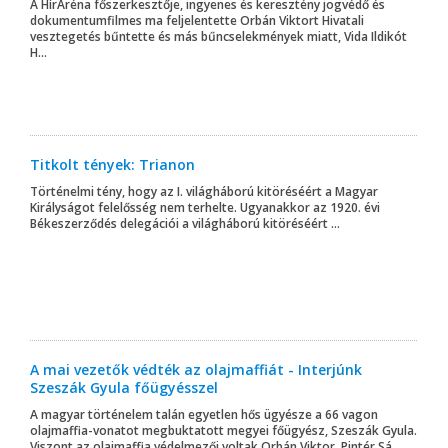
A HírAréna főszerkesztője, ingyenes és keresztény jogvédő és
dokumentumfilmes ma feljelentette Orbán Viktort Hivatali
vesztegetés bűntette és más bűncselekmények miatt, Vida Ildikót
H...
Titkolt tények: Trianon
Történelmi tény, hogy az I. világháború kitöréséért a Magyar
Királyságot felelősség nem terhelte. Ugyanakkor az 1920. évi
Békeszerződés delegációi a világháború kitöréséért ...
A mai vezetők védték az olajmaffiát - Interjúnk
Szeszák Gyula főügyésszel
A magyar történelem talán egyetlen hős ügyésze a 66 vagon
olajmaffia-vonatot megbuktatott megyei főügyész, Szeszák Gyula.
Viszont az olajmaffia védelmezői voltak Orbán Viktor, Pintér Sá...