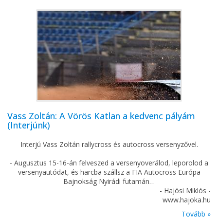
Vass Zoltán: A Vörös Katlan a kedvenc pályám
(Interjúnk)
Interjú Vass Zoltán rallycross és autocross versenyzővel.
- Augusztus 15-16-án felveszed a versenyoverálod, leporolod a
versenyautódat, és harcba szállsz a FIA Autocross Európa
Bajnokság Nyirádi futamán…
- Hajósi Miklós -
www.hajoka.hu
Tovább »