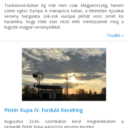
Trackwood-lázban ég már nem csak Magyarország, hanem
szinte egész Európa. A máriapócsi katlan, a hihetetlen éjszakai
verseny hangulata sok-sok európai pilótát vonz ismét kis
hazánkba, hogy több ezer néző előtt mérkőzzenek meg a
legjobb magyar versenyzőkkel.
Tovább »
Pintér Kupa IV. forduló Kecelring
Augusztus 22.én szombaton kerül megrendezésre a
negyedik Pintér Kupa autocross verseny Kecelen.