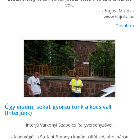
volt.
- Hajósi Miklós -
www.hajoka.hu
Tovább »
Úgy érzem, sokat gyorsultunk a kocsival!
(Interjúnk)
Interjú Várkonyi Szabolcs Rallyversenyzővel.
- A hétvégét a Stefani Baranya kupán töltötted, ahol párod