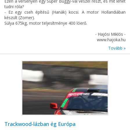
Ezen a versenyen egy Super Buggy-val veszel részt, és mit lehet
tudni róla?
- Ez egy cseh építésű (Hanák) kocsi. A motor Hollandiában
készült (Zomer).
Súlya 675kg, motor teljesítménye 400 lóerő.
- Hajósi Miklós -
www.hajoka.hu
Tovább »
Trackwood-lázban ég Európa