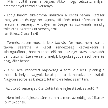
- Már indultál ezen a pályán. Akkor hogy tetszett, milyen
eredménnyel zártad a versenyt?
- Eddig három alkalommal indultam a Keceli pályán. Kétszer
megnyertem és egyszer sajnos, difi törés miatt kényszerültem
feladni a versenyt. A pálya minősége és színvonala mindig
tökéletes. Szeretek itt versenyezni.
Ismét lesz Cross Taxi?
- Természetesen most is lesz taxizás. De most nem csak a
taxival szeretne a Keceli rendezőség kedveskedni a
kilátogatóknak, hanem most először lesz egy BMW kaszkadőr
bemutató is! Ezen verseny melyik bajnokságodba szól bele és
hogy állsz benne?
- DTSE által rendezett bajnokság 4. fordulója lesz. Jelenleg a
második helyen vagyok kettő ponttal lemaradva az elsőtől.
Nagyon szoros és kiélezett futamokra lehet számítani.
- Az utolsó versenyed óta történtek-e fejlesztések az autón?
- Nem kellett fejlesztettünk semmit, mert az eddigi beállítások
jól működnek.