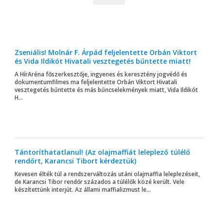
Zseniális! Molnár F. Árpád feljelentette Orbán Viktort
és Vida Ildikót Hivatali vesztegetés bűntette miatt!
A HírAréna főszerkesztője, ingyenes és keresztény jogvédő és
dokumentumfilmes ma feljelentette Orbán Viktort Hivatali
vesztegetés bűntette és más bűncselekmények miatt, Vida Ildikót
H...
Tántoríthatatlanul! (Az olajmaffiát leleplező túlélő
rendőrt, Karancsi Tibort kérdeztük)
Kevesen élték túl a rendszerváltozás utáni olajmaffia leleplezéseit,
de Karancsi Tibor rendőr százados a túlélők közé került. Vele
készítettünk interjút. Az állami maffializmust le...