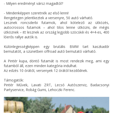
- Milyen eredményt vársz magadtól?
- Mindenképpen szeretnék az első lenni!
Rengetegen jelentkeztek a versenyre, 50 autó várható.
Lesznek roncsderbi futamok, ahol kötelező az ütközés,
autocrossos futamok – ahol tilos lenne ütközni, de mégis
ütköznek – itt lesznek az ország legjobb szöcskéi és 4×4-es, 400
lóerős rallye autók is.
Különlegességképpen egy brutális BMW tart kaszkadőr
bemutatót, a szünetben offroad autó bemutató várható.
A Pintér kupa, döntő futamát is most rendezik meg, ami egy
futamból áll, ezen minden kategória indulhat.
Az edzés 10 órától, versenyek 12 órától kezdődnek.
Támogatók:
Pintér Művek, Lavati ZRT, Lecsó Autószerviz, Badacsonyi
Partyservice, Robág Gumi, Lehoczki Ferenc.