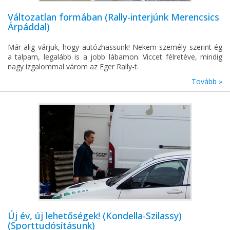
Változatlan formában (Rally-interjúnk Merencsics
Árpáddal)
Már alig várjuk, hogy autózhassunk! Nekem személy szerint ég
a talpam, legalább is a jobb lábamon. Viccet félretéve, mindig
nagy izgalommal várom az Eger Rally-t.
Tovább »
Új év, új lehetőségek! (Kondella-Szilassy)
(Sporttudósításunk)