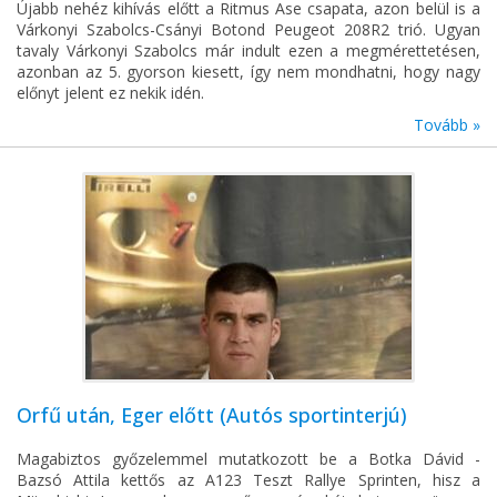
Újabb nehéz kihívás előtt a Ritmus Ase csapata, azon belül is a
Várkonyi Szabolcs-Csányi Botond Peugeot 208R2 trió. Ugyan
tavaly Várkonyi Szabolcs már indult ezen a megmérettetésen,
azonban az 5. gyorson kiesett, így nem mondhatni, hogy nagy
előnyt jelent ez nekik idén.
Tovább »
Orfű után, Eger előtt (Autós sportinterjú)
Magabiztos győzelemmel mutatkozott be a Botka Dávid -
Bazsó Attila kettős az A123 Teszt Rallye Sprinten, hisz a