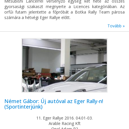
Mitsubishi Lancerrel versenyző egység két hete az összes
gyorsasági szakaszt megnyerte a Licences kategóriában. Az
orfűi futam jelentette a főpróbát a Botka Rally Team párosa
számára a hétvégi Eger Rallye előtt.
Tovább »
Német Gábor: Új autóval az Eger Rally-n!
(Sportinterjúnk)
11. Eger Rallye 2016. 04.01-03.
Arable Racing Kft
Opel Adam R2