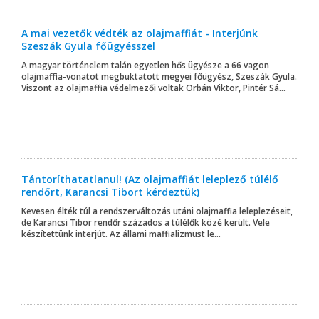
A mai vezetők védték az olajmaffiát - Interjúnk
Szeszák Gyula főügyésszel
A magyar történelem talán egyetlen hős ügyésze a 66 vagon
olajmaffia-vonatot megbuktatott megyei főügyész, Szeszák Gyula.
Viszont az olajmaffia védelmezői voltak Orbán Viktor, Pintér Sá...
Tántoríthatatlanul! (Az olajmaffiát leleplező túlélő
rendőrt, Karancsi Tibort kérdeztük)
Kevesen élték túl a rendszerváltozás utáni olajmaffia leleplezéseit,
de Karancsi Tibor rendőr százados a túlélők közé került. Vele
készítettünk interjút. Az állami maffializmust le...