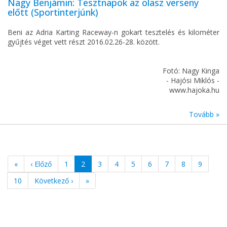
Nagy Benjámin: Tesztnapok az olasz verseny
előtt (Sportinterjúnk)
Beni az Adria Karting Raceway-n gokart tesztelés és kilométer
gyűjtés véget vett részt 2016.02.26-28. között.
Fotó: Nagy Kinga
- Hajósi Miklós -
www.hajoka.hu
Tovább »
«
‹ Előző
1
2
3
4
5
6
7
8
9
10
Következő ›
»