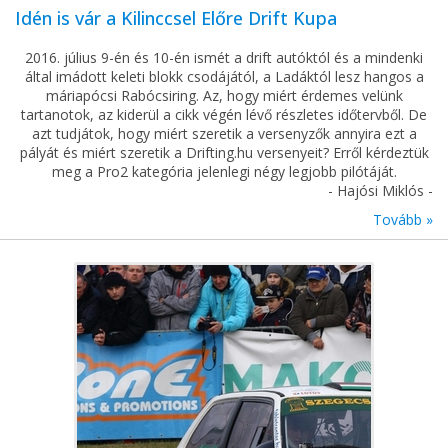
Idén is vár a Kilinccsel Előre Drift Kupa
2016. július 9-én és 10-én ismét a drift autóktól és a mindenki
által imádott keleti blokk csodájától, a Ladáktól lesz hangos a
máriapócsi Rabócsiring. Az, hogy miért érdemes velünk
tartanotok, az kiderül a cikk végén lévő részletes időtervből. De
azt tudjátok, hogy miért szeretik a versenyzők annyira ezt a
pályát és miért szeretik a Drifting.hu versenyeit? Erről kérdeztük
meg a Pro2 kategória jelenlegi négy legjobb pilótáját.
- Hajósi Miklós -
Tovább »