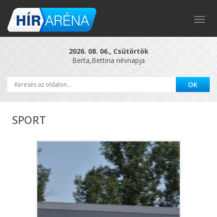
Togg
navig
2026. 08. 06., Csütörtök
Berta,Bettina névnapja
SPORT