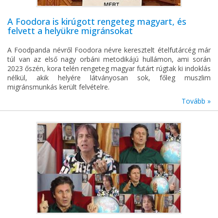
A Foodora is kirúgott rengeteg magyart, és
felvett a helyükre migránsokat
A Foodpanda névről Foodora névre keresztelt ételfutárcég már
túl van az első nagy orbáni metodikájú hullámon, ami során
2023 őszén, kora telén rengeteg magyar futárt rúgtak ki indoklás
nélkül, akik helyére látványosan sok, főleg muszlim
migránsmunkás került felvételre.
Tovább »