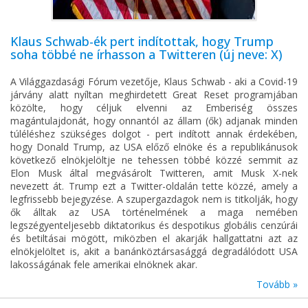
Klaus Schwab-ék pert indítottak, hogy Trump
soha többé ne írhasson a Twitteren (új neve: X)
A Világgazdasági Fórum vezetője, Klaus Schwab - aki a Covid-19
járvány alatt nyíltan meghirdetett Great Reset programjában
közölte, hogy céljuk elvenni az Emberiség összes
magántulajdonát, hogy onnantól az állam (ők) adjanak minden
túléléshez szükséges dolgot - pert indított annak érdekében,
hogy Donald Trump, az USA előző elnöke és a republikánusok
következő elnökjelöltje ne tehessen többé közzé semmit az
Elon Musk által megvásárolt Twitteren, amit Musk X-nek
nevezett át. Trump ezt a Twitter-oldalán tette közzé, amely a
legfrissebb bejegyzése. A szupergazdagok nem is titkolják, hogy
ők álltak az USA történelmének a maga nemében
legszégyenteljesebb diktatorikus és despotikus globális cenzúrái
és betiltásai mögött, miközben el akarják hallgattatni azt az
elnökjelöltet is, akit a banánköztársasággá degradálódott USA
lakosságának fele amerikai elnöknek akar.
Tovább »