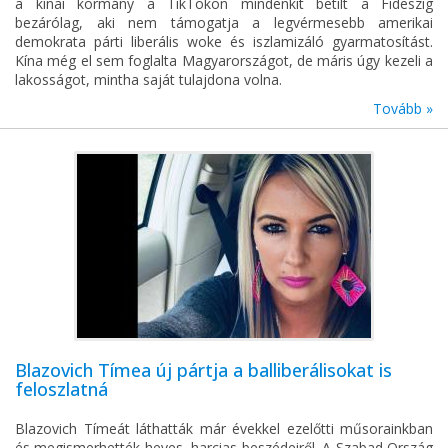
a kínai kormány a TikTokon mindenkit betilt a Fideszig
bezárólag, aki nem támogatja a legvérmesebb amerikai
demokrata párti liberális woke és iszlamizáló gyarmatosítást.
Kína még el sem foglalta Magyarországot, de máris úgy kezeli a
lakosságot, mintha saját tulajdona volna.
Tovább »
Blazovich Tímea új pártja a balliberálisokat is
feloszlatná
Blazovich Tímeát láthatták már évekkel ezelőtti műsorainkban
és megismerhették heves, harcias beszédeiről. A Szabad Ország