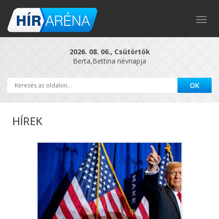
Togg
navig
2026. 08. 06., Csütörtök
Berta,Bettina névnapja
HÍREK