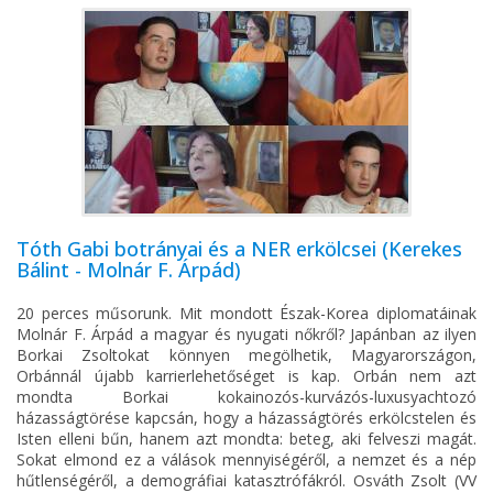
Tóth Gabi botrányai és a NER erkölcsei (Kerekes
Bálint - Molnár F. Árpád)
20 perces műsorunk. Mit mondott Észak-Korea diplomatáinak
Molnár F. Árpád a magyar és nyugati nőkről? Japánban az ilyen
Borkai Zsoltokat könnyen megölhetik, Magyarországon,
Orbánnál újabb karrierlehetőséget is kap. Orbán nem azt
mondta Borkai kokainozós-kurvázós-luxusyachtozó
házasságtörése kapcsán, hogy a házasságtörés erkölcstelen és
Isten elleni bűn, hanem azt mondta: beteg, aki felveszi magát.
Sokat elmond ez a válások mennyiségéről, a nemzet és a nép
hűtlenségéről, a demográfiai katasztrófákról. Osváth Zsolt (VV