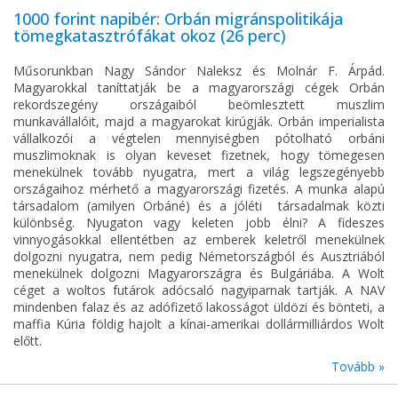
1000 forint napibér: Orbán migránspolitikája
tömegkatasztrófákat okoz (26 perc)
Műsorunkban Nagy Sándor Naleksz és Molnár F. Árpád.
Magyarokkal taníttatják be a magyarországi cégek Orbán
rekordszegény országaiból beömlesztett muszlim
munkavállalóit, majd a magyarokat kirúgják. Orbán imperialista
vállalkozói a végtelen mennyiségben pótolható orbáni
muszlimoknak is olyan keveset fizetnek, hogy tömegesen
menekülnek tovább nyugatra, mert a világ legszegényebb
országaihoz mérhető a magyarországi fizetés. A munka alapú
társadalom (amilyen Orbáné) és a jóléti társadalmak közti
különbség. Nyugaton vagy keleten jobb élni? A fideszes
vinnyogásokkal ellentétben az emberek keletről menekülnek
dolgozni nyugatra, nem pedig Németországból és Ausztriából
menekülnek dolgozni Magyarországra és Bulgáriába. A Wolt
céget a woltos futárok adócsaló nagyiparnak tartják. A NAV
mindenben falaz és az adófizető lakosságot üldözi és bönteti, a
maffia Kúria földig hajolt a kínai-amerikai dollármilliárdos Wolt
előtt.
Tovább »