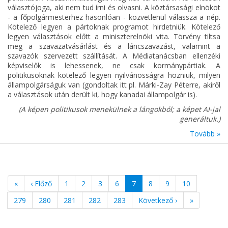
választójoga, aki nem tud írni és olvasni. A köztársasági elnököt
- a főpolgármesterhez hasonlóan - közvetlenül válassza a nép.
Kötelező legyen a pártoknak programot hirdetniük. Kötelező
legyen választások előtt a miniszterelnöki vita. Törvény tiltsa
meg a szavazatvásárlást és a láncszavazást, valamint a
szavazók szervezett szállítását. A Médiatanácsban ellenzéki
képviselők is lehessenek, ne csak kormánypártiak. A
politikusoknak kötelező legyen nyilvánosságra hozniuk, milyen
állampolgárságuk van (gondoltak itt pl. Márki-Zay Péterre, akiről
a választások után derült ki, hogy kanadai állampolgár is).
(A képen politikusok menekülnek a lángokból; a képet AI-jal
generáltuk.)
Tovább »
«
‹ Előző
1
2
3
6
7
8
9
10
279
280
281
282
283
Következő ›
»