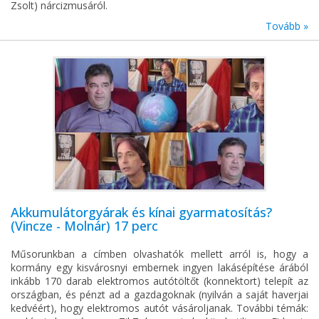
Zsolt) nárcizmusáról.
Tovább »
Akkumulátorgyárak és kínai gyarmatosítás?
(Vincze - Molnár) 17 perc
Műsorunkban a címben olvashatók mellett arról is, hogy a
kormány egy kisvárosnyi embernek ingyen lakásépítése árából
inkább 170 darab elektromos autótöltőt (konnektort) telepít az
országban, és pénzt ad a gazdagoknak (nyilván a saját haverjai
kedvéért), hogy elektromos autót vásároljanak. További témák: