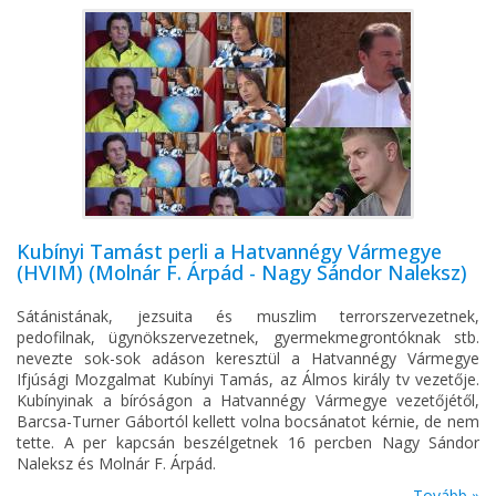
Kubínyi Tamást perli a Hatvannégy Vármegye
(HVIM) (Molnár F. Árpád - Nagy Sándor Naleksz)
Sátánistának, jezsuita és muszlim terrorszervezetnek,
pedofilnak, ügynökszervezetnek, gyermekmegrontóknak stb.
nevezte sok-sok adáson keresztül a Hatvannégy Vármegye
Ifjúsági Mozgalmat Kubínyi Tamás, az Álmos király tv vezetője.
Kubínyinak a bíróságon a Hatvannégy Vármegye vezetőjétől,
Barcsa-Turner Gábortól kellett volna bocsánatot kérnie, de nem
tette. A per kapcsán beszélgetnek 16 percben Nagy Sándor
Naleksz és Molnár F. Árpád.
Tovább »