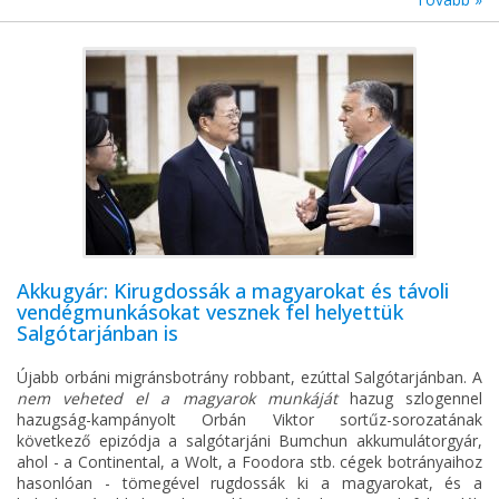
Akkugyár: Kirugdossák a magyarokat és távoli
vendégmunkásokat vesznek fel helyettük
Salgótarjánban is
Újabb orbáni migránsbotrány robbant, ezúttal Salgótarjánban. A
nem veheted el a magyarok munkáját
hazug szlogennel
hazugság-kampányolt Orbán Viktor sortűz-sorozatának
következő epizódja a salgótarjáni Bumchun akkumulátorgyár,
ahol - a Continental, a Wolt, a Foodora stb. cégek botrányaihoz
hasonlóan - tömegével rugdossák ki a magyarokat, és a