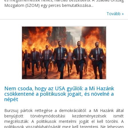
Mozgalom (SZOM) egy perces bemutatkozása...
Tovább »
Nem csoda, hogy az USA gyűlöli: a Mi Hazánk
csökkentené a politikusok jogait, és növelné a
népét
Burzsuj pártok rettegése a demokráciától: a Mi Hazánk által
benyújtott törvénymódosítási kezdeményezések ismét
megcélozták: A politikusok mentelmi jogát el kell törölni. A
politikusok visszahívhatóságát meg kell teremteni. Ne lehessen