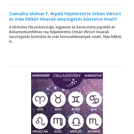
Zseniális! Molnár F. Árpád feljelentette Orbán Viktort
és Vida Ildikót Hivatali vesztegetés bűntette miatt!
A HírAréna főszerkesztője, ingyenes és keresztény jogvédő és
dokumentumfilmes ma feljelentette Orbán Viktort Hivatali
vesztegetés bűntette és más bűncselekmények miatt, Vida Ildikót
H...