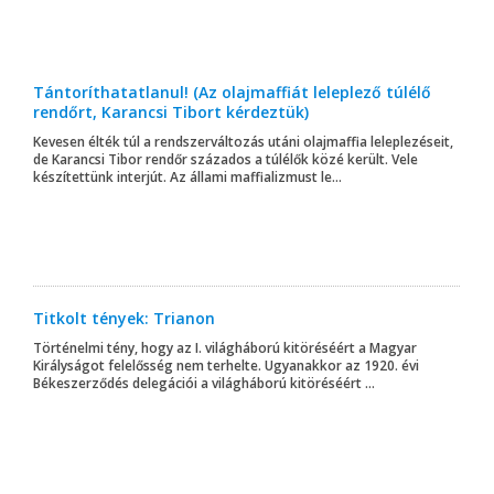
Tántoríthatatlanul! (Az olajmaffiát leleplező túlélő
rendőrt, Karancsi Tibort kérdeztük)
Kevesen élték túl a rendszerváltozás utáni olajmaffia leleplezéseit,
de Karancsi Tibor rendőr százados a túlélők közé került. Vele
készítettünk interjút. Az állami maffializmust le...
Titkolt tények: Trianon
Történelmi tény, hogy az I. világháború kitöréséért a Magyar
Királyságot felelősség nem terhelte. Ugyanakkor az 1920. évi
Békeszerződés delegációi a világháború kitöréséért ...