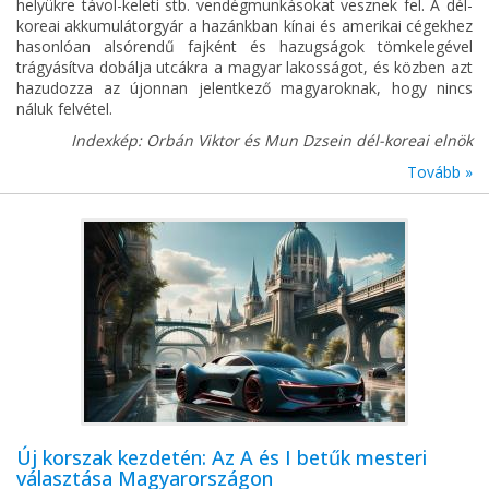
helyükre távol-keleti stb. vendégmunkásokat vesznek fel. A dél-
koreai akkumulátorgyár a hazánkban kínai és amerikai cégekhez
hasonlóan alsórendű fajként és hazugságok tömkelegével
trágyásítva dobálja utcákra a magyar lakosságot, és közben azt
hazudozza az újonnan jelentkező magyaroknak, hogy nincs
náluk felvétel.
Indexkép: Orbán Viktor és Mun Dzsein dél-koreai elnök
Tovább »
Új korszak kezdetén: Az A és I betűk mesteri
választása Magyarországon