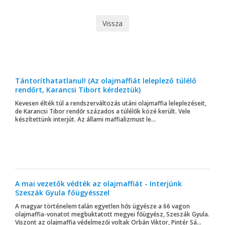
Vissza
Tántoríthatatlanul! (Az olajmaffiát leleplező túlélő
rendőrt, Karancsi Tibort kérdeztük)
Kevesen élték túl a rendszerváltozás utáni olajmaffia leleplezéseit,
de Karancsi Tibor rendőr százados a túlélők közé került. Vele
készítettünk interjút. Az állami maffializmust le...
A mai vezetők védték az olajmaffiát - Interjúnk
Szeszák Gyula főügyésszel
A magyar történelem talán egyetlen hős ügyésze a 66 vagon
olajmaffia-vonatot megbuktatott megyei főügyész, Szeszák Gyula.
Viszont az olajmaffia védelmezői voltak Orbán Viktor, Pintér Sá...