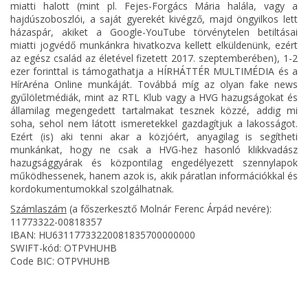
miatti halott (mint pl. Fejes-Forgács Mária halála, vagy a
hajdúszoboszlói, a saját gyerekét kivégző, majd öngyilkos lett
házaspár, akiket a Google-YouTube törvénytelen betiltásai
miatti jogvédő munkánkra hivatkozva kellett elküldenünk, ezért
az egész család az életével fizetett 2017. szeptemberében), 1-2
ezer forinttal is támogathatja a HÍRHÁTTÉR MULTIMÉDIA és a
HírAréna Online munkáját. Továbbá míg az olyan fake news
gyűlöletmédiák, mint az RTL Klub vagy a HVG hazugságokat és
államilag megengedett tartalmakat tesznek közzé, addig mi
soha, sehol nem látott ismeretekkel gazdagítjuk a lakosságot.
Ezért (is) aki tenni akar a közjóért, anyagilag is segítheti
munkánkat, hogy ne csak a HVG-hez hasonló klikkvadász
hazugsággyárak és központilag engedélyezett szennylapok
működhessenek, hanem azok is, akik páratlan információkkal és
kordokumentumokkal szolgálhatnak.
Számlaszám
(a főszerkesztő Molnár Ferenc Árpád nevére):
11773322-00818357
IBAN: HU63117733220081835700000000
SWIFT-kód: OTPVHUHB
Code BIC: OTPVHUHB