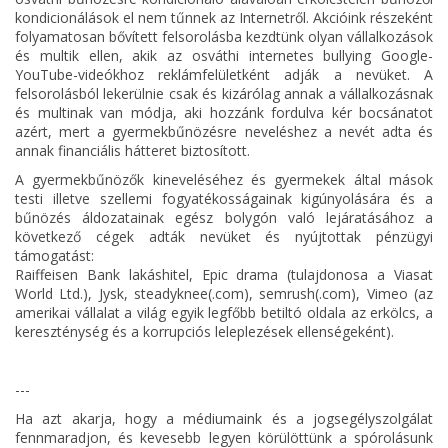
kondicionálások el nem tűnnek az Internetről. Akcióink részeként
folyamatosan bővített felsorolásba kezdtünk olyan vállalkozások
és multik ellen, akik az osváthi internetes bullying Google-
YouTube-videókhoz reklámfelületként adják a nevüket. A
felsorolásból lekerülnie csak és kizárólag annak a vállalkozásnak
és multinak van módja, aki hozzánk fordulva kér bocsánatot
azért, mert a gyermekbűnözésre neveléshez a nevét adta és
annak financiális hátteret biztosított.
A gyermekbűnözők kineveléséhez és gyermekek által mások
testi illetve szellemi fogyatékosságainak kigúnyolására és a
bűnözés áldozatainak egész bolygón való lejáratásához a
következő cégek adták nevüket és nyújtottak pénzügyi
támogatást:
Raiffeisen Bank lakáshitel, Epic drama (tulajdonosa a Viasat
World Ltd.), Jysk, steadyknee(.com), semrush(.com), Vimeo (az
amerikai vállalat a világ egyik legfőbb betiltó oldala az erkölcs, a
kereszténység és a korrupciós leleplezések ellenségeként).
---
Ha azt akarja, hogy a médiumaink és a jogsegélyszolgálat
fennmaradjon, és kevesebb legyen körülöttünk a spórolásunk