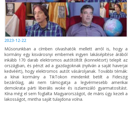
2023-12-22
Műsorunkban a címben olvashatók mellett arról is, hogy a
kormány egy kisvárosnyi embernek ingyen lakásépítése árából
inkább 170 darab elektromos autótöltőt (konnektort) telepít az
országban, és pénzt ad a gazdagoknak (nyilván a saját haverjai
kedvéért), hogy elektromos autót vásároljanak. További témák:
a kínai kormány a TikTokon mindenkit betilt a Fideszig
bezárólag, aki nem támogatja a legvérmesebb amerikai
demokrata párti liberális woke és iszlamizáló gyarmatosítást.
Kína még el sem foglalta Magyarországot, de máris úgy kezeli a
lakosságot, mintha saját tulajdona volna.