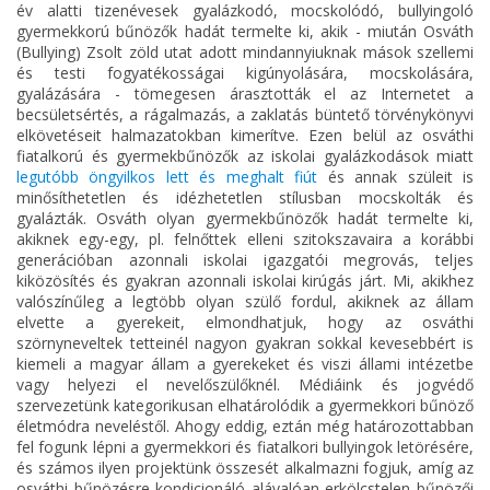
év alatti tizenévesek gyalázkodó, mocskolódó, bullyingoló
gyermekkorú bűnözők hadát termelte ki, akik - miután Osváth
(Bullying) Zsolt zöld utat adott mindannyiuknak mások szellemi
és testi fogyatékosságai kigúnyolására, mocskolására,
gyalázására - tömegesen árasztották el az Internetet a
becsületsértés, a rágalmazás, a zaklatás büntető törvénykönyvi
elkövetéseit halmazatokban kimerítve. Ezen belül az osváthi
fiatalkorú és gyermekbűnözők az iskolai gyalázkodások miatt
legutóbb öngyilkos lett és meghalt fiút
és annak szüleit is
minősíthetetlen és idézhetetlen stílusban mocskolták és
gyalázták. Osváth olyan gyermekbűnözők hadát termelte ki,
akiknek egy-egy, pl. felnőttek elleni szitokszavaira a korábbi
generációban azonnali iskolai igazgatói megrovás, teljes
kiközösítés és gyakran azonnali iskolai kirúgás járt. Mi, akikhez
valószínűleg a legtöbb olyan szülő fordul, akiknek az állam
elvette a gyerekeit, elmondhatjuk, hogy az osváthi
szörnyneveltek tetteinél nagyon gyakran sokkal kevesebbért is
kiemeli a magyar állam a gyerekeket és viszi állami intézetbe
vagy helyezi el nevelőszülőknél. Médiáink és jogvédő
szervezetünk kategorikusan elhatárolódik a gyermekkori bűnöző
életmódra neveléstől. Ahogy eddig, eztán még határozottabban
fel fogunk lépni a gyermekkori és fiatalkori bullyingok letörésére,
és számos ilyen projektünk összesét alkalmazni fogjuk, amíg az
osváthi bűnözésre kondicionáló alávalóan erkölcstelen bűnözői