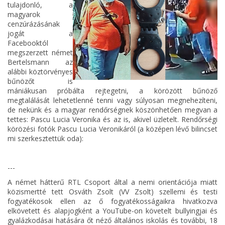
tulajdonló, a
magyarok
cenzúrázásának
jogát a
Facebooktól
megszerzett német
Bertelsmann az
alábbi köztörvényes
bűnözőt is
mániákusan próbálta rejtegetni, a körözött bűnöző
megtalálását lehetetlenné tenni vagy súlyosan megnehezíteni,
de nekünk és a magyar rendőrségnek köszönhetően megvan a
tettes: Pascu Lucia Veronika és az is, akivel üzletelt. Rendőrségi
körözési fotók Pascu Lucia Veronikáról (a középen lévő bilincset
mi szerkesztettük oda):
---
A német hátterű RTL Csoport által a nemi orientációja miatt
közismertté tett Osváth Zsolt (VV Zsolt) szellemi és testi
fogyatékosok ellen az ő fogyatékosságaikra hivatkozva
elkövetett és alapjogként a YouTube-on követelt bullyingjai és
gyalázkodásai hatására őt néző általános iskolás és további, 18