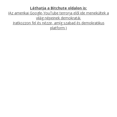
Láthatja a Bitchute oldalon is:
(Az amerikai Google-YouTube terrorja elől ide menekültek a
világ népeinek demokratái
.
Iratkozzon fel és nézze, amíg szabad és demokratikus
platform.)