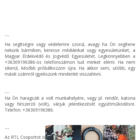
---
Ha segítségre vagy védelemre szorul, avagy ha Ön segítene
nekünk bármiben, keresse médiáinkat vagy egyesületünket, a
Magyar Érdekvédő és Jogvédő Egyesületet. Legkönnyebben a
+36309196386-os telefonszámon tud minket elérni. Ha nem
sikerül, később próbálkozzon újra. Ha akkor sem, utóbb, egy
másik számról igyekszünk mindenkit visszahívni.
---
Ha Ön haragszik a volt munkahelyére, vagy pl. rendőr, katona
vagy hírszerző (volt), várjuk jelentkezését együttműködésre.
Telefon: +36309196386.
---
Az RTL Csoportot is