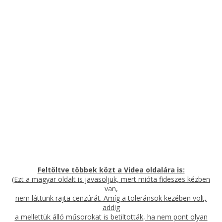
Feltöltve többek közt a Videa oldalára is:
(Ezt a magyar oldalt is javasoljuk, mert mióta fideszes kézben
van,
nem láttunk rajta cenzúrát. Amíg a toleránsok kezében volt,
addig
a mellettük álló műsorokat is betiltották, ha nem pont olyan