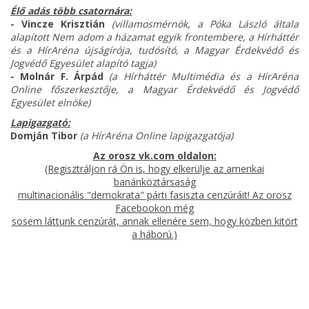
Élő adás több csatornára:
- Vincze Krisztián
(villamosmérnök, a Póka László általa
alapított Nem adom a házamat egyik frontembere, a Hírháttér
és a HírAréna újságírója, tudósító, a Magyar Érdekvédő és
Jogvédő Egyesület alapító tagja)
- Molnár F. Árpád
(a Hírháttér Multimédia és a HírAréna
Online főszerkesztője, a Magyar Érdekvédő és Jogvédő
Egyesület elnöke)
Lapigazgató:
Domján Tibor
(a HírAréna Online lapigazgatója)
Az orosz vk.com oldalon:
(Regisztráljon rá Ön is, hogy elkerülje az amerikai
banánköztársaság
multinacionális "demokrata" párti fasiszta cenzúráit! Az orosz
Facebookon még
sosem láttunk cenzúrát, annak ellenére sem, hogy közben kitört
a háború.)