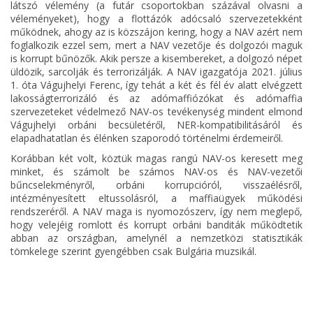
látszó vélemény (a futár csoportokban százával olvasni a
véleményeket), hogy a flottázók adócsaló szervezetekként
működnek, ahogy az is közszájon kering, hogy a NAV azért nem
foglalkozik ezzel sem, mert a NAV vezetője és dolgozói maguk
is korrupt bűnözők. Akik persze a kisembereket, a dolgozó népet
üldözik, sarcolják és terrorizálják. A NAV igazgatója 2021. július
1. óta Vágujhelyi Ferenc, így tehát a két és fél év alatt elvégzett
lakosságterrorizáló és az adómaffiózókat és adómaffia
szervezeteket védelmező NAV-os tevékenység mindent elmond
Vágujhelyi orbáni becsületéről, NER-kompatibilitásáról és
elapadhatatlan és élénken szaporodó történelmi érdemeiről.
Korábban két volt, köztük magas rangú NAV-os keresett meg
minket, és számolt be számos NAV-os és NAV-vezetői
bűncselekményről, orbáni korrupcióról, visszaélésről,
intézményesített eltussolásról, a maffiaügyek működési
rendszeréről. A NAV maga is nyomozószerv, így nem meglepő,
hogy velejéig romlott és korrupt orbáni banditák működtetik
abban az országban, amelynél a nemzetközi statisztikák
tömkelege szerint gyengébben csak Bulgária muzsikál.