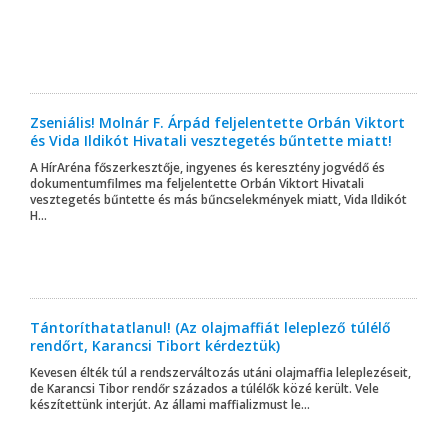
Zseniális! Molnár F. Árpád feljelentette Orbán Viktort
és Vida Ildikót Hivatali vesztegetés bűntette miatt!
A HírAréna főszerkesztője, ingyenes és keresztény jogvédő és
dokumentumfilmes ma feljelentette Orbán Viktort Hivatali
vesztegetés bűntette és más bűncselekmények miatt, Vida Ildikót
H...
Tántoríthatatlanul! (Az olajmaffiát leleplező túlélő
rendőrt, Karancsi Tibort kérdeztük)
Kevesen élték túl a rendszerváltozás utáni olajmaffia leleplezéseit,
de Karancsi Tibor rendőr százados a túlélők közé került. Vele
készítettünk interjút. Az állami maffializmust le...