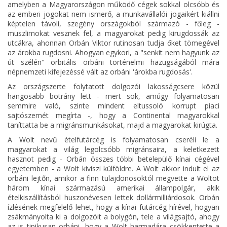
amelyben a Magyarországon működő cégek sokkal olcsóbb és
az emberi jogokat nem ismerő, a munkavállalói jogaikért kiállni
képtelen távoli, szegény országokból származó - főleg -
muszlimokat vesznek fel, a magyarokat pedig kirugdossák az
utcákra, ahonnan Orbán Viktor rutinosan tudja őket tömegével
az árokba rugdosni. Ahogyan egykori, a "senkit nem hagyunk az
út szélén" orbitális orbáni történelmi hazugságából mára
népnemzeti kifejezéssé vált az orbáni 'árokba rugdosás'.
Az országszerte folytatott dolgozói lakosságcsere közül
hangosabb botrány lett - mert sok, amúgy folyamatosan
semmire való, szinte mindent eltussoló korrupt piaci
sajtószemét megírta -, hogy a Continental magyarokkal
taníttatta be a migránsmunkásokat, majd a magyarokat kirúgta.
A Wolt nevű ételfutárcég is folyamatosan cseréli le a
magyarokat a világ legolcsóbb migránsaira, a keletkezett
hasznot pedig - Orbán összes többi betelepülő kínai cégével
egyetemben - a Wolt kiviszi külföldre. A Wolt akkor indult el az
orbáni lejtőn, amikor a finn tulajdonosoktól megvette a Woltot
három kínai származású amerikai állampolgár, akik
ételkiszállításból huszonévesen lettek dollármilliárdosok. Orbán
ízlésének megfelelő lehet, hogy a kínai futárcég hírével, hogyan
zsákmányolta ki a dolgozóit a bolygón, tele a világsajtó, ahogy
az is tipikusan orbáni, hogy a Wolt harmadára csökkentette a