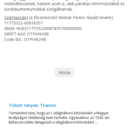
működhessenek, hanem azok is, akik páratlan információkkal és
kordokumentumokkal szolgálhatnak.
Számlaszám
(a főszerkesztő Molnár Ferenc Árpád nevére):
11773322-00818357
IBAN: HU63117733220081835700000000
SWIFT-kód: OTPVHUHB
Code BIC: OTPVHUHB
Vissza
Titkolt tények: Trianon
Történelmi tény, hogy az I. világháború kitöréséért a Magyar
Királyságot felelősség nem terhelte. Ugyanakkor az 1920. évi
Békeszerződés delegációi a világháború kitöréséért ...