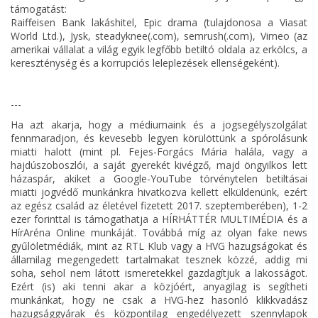
támogatást:
Raiffeisen Bank lakáshitel, Epic drama (tulajdonosa a Viasat
World Ltd.), Jysk, steadyknee(.com), semrush(.com), Vimeo (az
amerikai vállalat a világ egyik legfőbb betiltó oldala az erkölcs, a
kereszténység és a korrupciós leleplezések ellenségeként).
---
Ha azt akarja, hogy a médiumaink és a jogsegélyszolgálat
fennmaradjon, és kevesebb legyen körülöttünk a spórolásunk
miatti halott (mint pl. Fejes-Forgács Mária halála, vagy a
hajdúszoboszlói, a saját gyerekét kivégző, majd öngyilkos lett
házaspár, akiket a Google-YouTube törvénytelen betiltásai
miatti jogvédő munkánkra hivatkozva kellett elküldenünk, ezért
az egész család az életével fizetett 2017. szeptemberében), 1-2
ezer forinttal is támogathatja a HÍRHÁTTÉR MULTIMÉDIA és a
HírAréna Online munkáját. Továbbá míg az olyan fake news
gyűlöletmédiák, mint az RTL Klub vagy a HVG hazugságokat és
államilag megengedett tartalmakat tesznek közzé, addig mi
soha, sehol nem látott ismeretekkel gazdagítjuk a lakosságot.
Ezért (is) aki tenni akar a közjóért, anyagilag is segítheti
munkánkat, hogy ne csak a HVG-hez hasonló klikkvadász
hazugsággyárak és központilag engedélyezett szennylapok