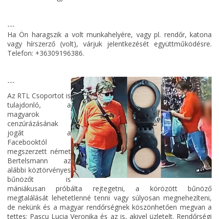
---
Ha Ön haragszik a volt munkahelyére, vagy pl. rendőr, katona
vagy hírszerző (volt), várjuk jelentkezését együttműködésre.
Telefon: +36309196386.
---
Az RTL Csoportot is
tulajdonló, a
magyarok
cenzúrázásának
jogát a
Facebooktól
megszerzett német
Bertelsmann az
alábbi köztörvényes
bűnözőt is
mániákusan próbálta rejtegetni, a körözött bűnöző
megtalálását lehetetlenné tenni vagy súlyosan megnehezíteni,
de nekünk és a magyar rendőrségnek köszönhetően megvan a
tettes: Pascu Lucia Veronika és az is, akivel üzletelt. Rendőrségi