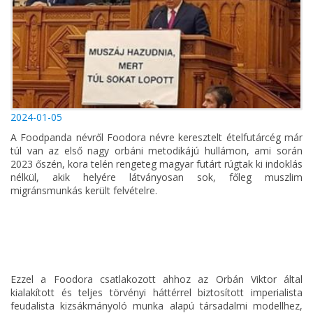
2024-01-05
A Foodpanda névről Foodora névre keresztelt ételfutárcég már
túl van az első nagy orbáni metodikájú hullámon, ami során
2023 őszén, kora telén rengeteg magyar futárt rúgtak ki indoklás
nélkül, akik helyére látványosan sok, főleg muszlim
migránsmunkás került felvételre.
Ezzel a Foodora csatlakozott ahhoz az Orbán Viktor által
kialakított és teljes törvényi háttérrel biztosított imperialista
feudalista kizsákmányoló munka alapú társadalmi modellhez,