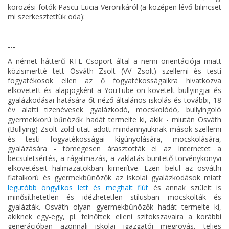
körözési fotók Pascu Lucia Veronikáról (a középen lévő bilincset
mi szerkesztettük oda):
---
A német hátterű RTL Csoport által a nemi orientációja miatt
közismertté tett Osváth Zsolt (VV Zsolt) szellemi és testi
fogyatékosok ellen az ő fogyatékosságaikra hivatkozva
elkövetett és alapjogként a YouTube-on követelt bullyingjai és
gyalázkodásai hatására őt néző általános iskolás és további, 18
év alatti tizenévesek gyalázkodó, mocskolódó, bullyingoló
gyermekkorú bűnözők hadát termelte ki, akik - miután Osváth
(Bullying) Zsolt zöld utat adott mindannyiuknak mások szellemi
és testi fogyatékosságai kigúnyolására, mocskolására,
gyalázására - tömegesen árasztották el az Internetet a
becsületsértés, a rágalmazás, a zaklatás büntető törvénykönyvi
elkövetéseit halmazatokban kimerítve. Ezen belül az osváthi
fiatalkorú és gyermekbűnözők az iskolai gyalázkodások miatt
legutóbb öngyilkos lett és meghalt fiút
és annak szüleit is
minősíthetetlen és idézhetetlen stílusban mocskolták és
gyalázták. Osváth olyan gyermekbűnözők hadát termelte ki,
akiknek egy-egy, pl. felnőttek elleni szitokszavaira a korábbi
generációban azonnali iskolai igazgatói megrovás, teljes