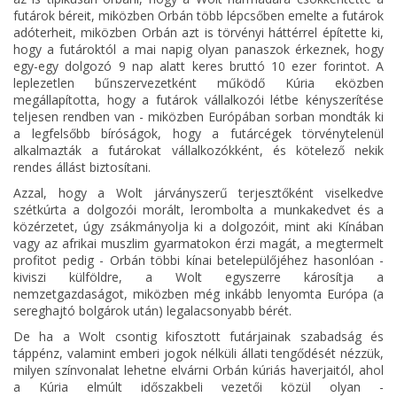
futárok béreit, miközben Orbán több lépcsőben emelte a futárok
adóterheit, miközben Orbán azt is törvényi háttérrel építette ki,
hogy a futároktól a mai napig olyan panaszok érkeznek, hogy
egy-egy dolgozó 9 nap alatt keres bruttó 10 ezer forintot. A
leplezetlen bűnszervezetként működő Kúria eközben
megállapította, hogy a futárok vállalkozói létbe kényszerítése
teljesen rendben van - miközben Európában sorban mondták ki
a legfelsőbb bíróságok, hogy a futárcégek törvénytelenül
alkalmazták a futárokat vállalkozókként, és kötelező nekik
rendes állást biztosítani.
Azzal, hogy a Wolt járványszerű terjesztőként viselkedve
szétkúrta a dolgozói morált, lerombolta a munkakedvet és a
közérzetet, úgy zsákmányolja ki a dolgozóit, mint aki Kínában
vagy az afrikai muszlim gyarmatokon érzi magát, a megtermelt
profitot pedig - Orbán többi kínai betelepülőjéhez hasonlóan -
kiviszi külföldre, a Wolt egyszerre károsítja a
nemzetgazdaságot, miközben még inkább lenyomta Európa (a
sereghajtó bolgárok után) legalacsonyabb bérét.
De ha a Wolt csontig kifosztott futárjainak szabadság és
táppénz, valamint emberi jogok nélküli állati tengődését nézzük,
milyen színvonalat lehetne elvárni Orbán kúriás haverjaitól, ahol
a Kúria elmúlt időszakbeli vezetői közül olyan -