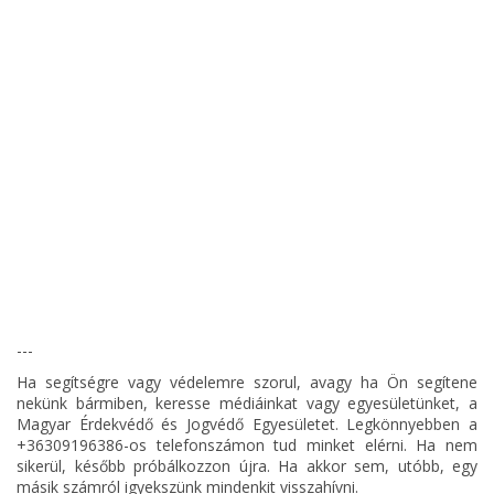
---
Ha segítségre vagy védelemre szorul, avagy ha Ön segítene
nekünk bármiben, keresse médiáinkat vagy egyesületünket, a
Magyar Érdekvédő és Jogvédő Egyesületet. Legkönnyebben a
+36309196386-os telefonszámon tud minket elérni. Ha nem
sikerül, később próbálkozzon újra. Ha akkor sem, utóbb, egy
másik számról igyekszünk mindenkit visszahívni.