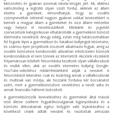
kiközösítés és gyakran azonnali iskolai kirúgás járt. Mi, akikhez
valószínűleg a legtöbb olyan szülő fordul, akiknek az állam
elvette a gyerekeit, elmondhatjuk, hogy az osváthi
szörnyneveltek tetteinél nagyon gyakran sokkal kevesebbért is
kiemeli a magyar állam a gyerekeket és viszi állami intézetbe
vagy helyezi el nevelőszülőknél. Médiáink és jogvédő
szervezetünk kategorikusan elhatárolódik a gyermekkori bűnöző
életmódra neveléstől. Ahogy eddig, eztán még határozottabban
fel fogunk lépni a gyermekkori és fiatalkori bullyingok letörésére,
és számos ilyen projektünk összesét alkalmazni fogjuk, amíg az
osváthi bűnözésre kondicionáló alávalóan erkölcstelen bűnözői
kondicionálások el nem tűnnek az Internetről. Akcióink részeként
folyamatosan bővített felsorolásba kezdtünk olyan vállalkozások
és multik ellen, akik az osváthi internetes bullying Google-
YouTube-videókhoz reklámfelületként adják a nevüket. A
felsorolásból lekerülnie csak és kizárólag annak a vállalkozásnak
és multinak van módja, aki hozzánk fordulva kér bocsánatot
azért, mert a gyermekbűnözésre neveléshez a nevét adta és
annak financiális hátteret biztosított.
A gyermekbűnözők kineveléséhez és gyermekek által mások
testi illetve szellemi fogyatékosságainak kigúnyolására és a
bűnözés áldozatainak egész bolygón való lejáratásához a
következő cégek adták nevüket és nyújtottak pénzügyi