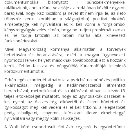
dokumentumokkal bizonyított - bűncselekményekkel
találkoztunk, ahol a Kúria vezetője az irodájában közölte egykori
barátjával, hogy Iksz Ipszilont (a nevét itt nem írjuk le, az illető
többször került korábban a világsajtóba) politikai okokból
elmebeteggé kell nyilvánítani és ki kell vonni a forgalomból
kényszergyógykezelés címén, hogy ne tudjon problémát okozni
és ne tudja kritizálni az orbáni maffia által kinevezett
funkcionáriusokat.
Mivel Magyarország kormánya alkalmatlan a törvények
betartására és betartatására, ezért a magyar úgynevezett
nyomozószervek helyett másoknak továbbítottuk ezt a hozzánk
került, Orbán fasiszta és népgyűlölő Kúriamaffiáját leleplező
kordokumentumot is.
Orbán egész karrierjét áthatotta a pszichiátriai bűnözés politikai
alkalmazása, mégpedig a Kádár-rendszerből átmentett
hierarchiával, metodikákkal és struktúrával. Abban is kezdettől
teljes eltökéltséget mutatott, hogy az ügynökakták összesét el
kell nyelni, az összes régi elkövetőt és állami bűntettet és
gyilkosságot meg kell védeni és el kell titkolni, a leleplezőket
pedig elhallgatni, elnyomni, kifosztani illetve elmebeteggé
nyilvánítani vagy meggyilkolni szükséges.
A Wolt köré csoportosult flottázó cégekről is egyöntetűnek