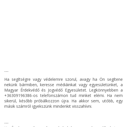
---
Ha segítségre vagy védelemre szorul, avagy ha Ön segítene
nekünk bármiben, keresse médiáinkat vagy egyesületünket, a
Magyar Érdekvédő és Jogvédő Egyesületet. Legkönnyebben a
+36309196386-os telefonszámon tud minket elérni. Ha nem
sikerül, később próbálkozzon újra. Ha akkor sem, utóbb, egy
másik számról igyekszünk mindenkit visszahívni.
---