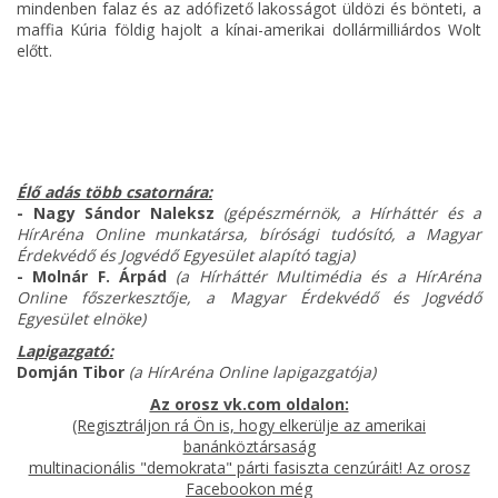
mindenben falaz és az adófizető lakosságot üldözi és bönteti, a
maffia Kúria földig hajolt a kínai-amerikai dollármilliárdos Wolt
előtt.
Élő adás több csatornára:
- Nagy Sándor Naleksz
(gépészmérnök, a Hírháttér és a
HírAréna Online munkatársa, bírósági tudósító, a Magyar
Érdekvédő és Jogvédő Egyesület alapító tagja)
- Molnár F. Árpád
(a Hírháttér Multimédia és a HírAréna
Online főszerkesztője, a Magyar Érdekvédő és Jogvédő
Egyesület elnöke)
Lapigazgató:
Domján Tibor
(a HírAréna Online lapigazgatója)
Az orosz vk.com oldalon:
(Regisztráljon rá Ön is, hogy elkerülje az amerikai
banánköztársaság
multinacionális "demokrata" párti fasiszta cenzúráit! Az orosz
Facebookon még