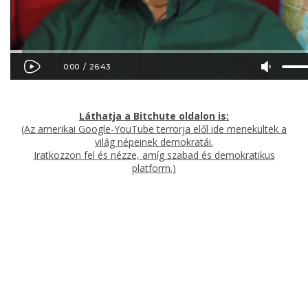
Láthatja a Bitchute oldalon is:
(Az amerikai Google-YouTube terrorja elől ide menekültek a
világ népeinek demokratái
.
Iratkozzon fel és nézze, amíg szabad és demokratikus
platform.)