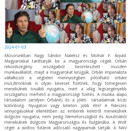
2024-01-03
Műsorunkban Nagy Sándor Naleksz és Molnár F. Árpád.
Magyarokkal taníttatják be a magyarországi cégek Orbán
rekordszegény országaiból beömlesztett muszlim
munkavállalóit, majd a magyarokat kirúgják. Orbán imperialista
vállalkozói a végtelen mennyiségben pótolható orbáni
muszlimoknak is olyan keveset fizetnek, hogy tömegesen
menekülnek tovább nyugatra, mert a világ legszegényebb
országaihoz mérhető a magyarországi fizetés. A munka alapú
társadalom (amilyen Orbáné) és a jóléti társadalmak közti
különbség. Nyugaton vagy keleten jobb élni? A fideszes
vinnyogásokkal ellentétben az emberek keletről menekülnek
dolgozni nyugatra, nem pedig Németországból és Ausztriából
menekülnek dolgozni Magyarországra és Bulgáriába. A Wolt
céget a woltos futárok adócsaló nagyiparnak tartják. A NAV