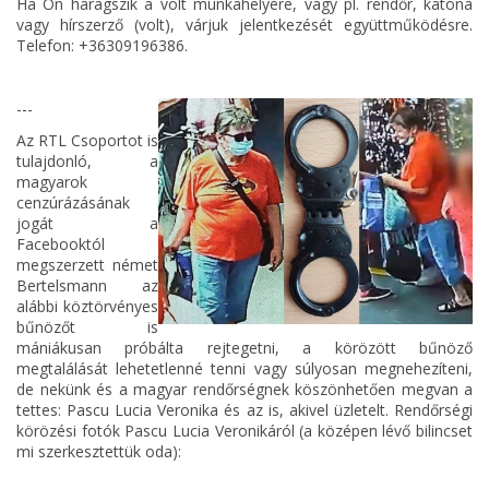
Ha Ön haragszik a volt munkahelyére, vagy pl. rendőr, katona
vagy hírszerző (volt), várjuk jelentkezését együttműködésre.
Telefon: +36309196386.
---
Az RTL Csoportot is
tulajdonló, a
magyarok
cenzúrázásának
jogát a
Facebooktól
megszerzett német
Bertelsmann az
alábbi köztörvényes
bűnözőt is
mániákusan próbálta rejtegetni, a körözött bűnöző
megtalálását lehetetlenné tenni vagy súlyosan megnehezíteni,
de nekünk és a magyar rendőrségnek köszönhetően megvan a
tettes: Pascu Lucia Veronika és az is, akivel üzletelt. Rendőrségi
körözési fotók Pascu Lucia Veronikáról (a középen lévő bilincset
mi szerkesztettük oda):