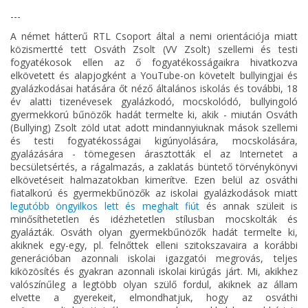
---
A német hátterű RTL Csoport által a nemi orientációja miatt
közismertté tett Osváth Zsolt (VV Zsolt) szellemi és testi
fogyatékosok ellen az ő fogyatékosságaikra hivatkozva
elkövetett és alapjogként a YouTube-on követelt bullyingjai és
gyalázkodásai hatására őt néző általános iskolás és további, 18
év alatti tizenévesek gyalázkodó, mocskolódó, bullyingoló
gyermekkorú bűnözők hadát termelte ki, akik - miután Osváth
(Bullying) Zsolt zöld utat adott mindannyiuknak mások szellemi
és testi fogyatékosságai kigúnyolására, mocskolására,
gyalázására - tömegesen árasztották el az Internetet a
becsületsértés, a rágalmazás, a zaklatás büntető törvénykönyvi
elkövetéseit halmazatokban kimerítve. Ezen belül az osváthi
fiatalkorú és gyermekbűnözők az iskolai gyalázkodások miatt
legutóbb öngyilkos lett és meghalt fiút
és annak szüleit is
minősíthetetlen és idézhetetlen stílusban mocskolták és
gyalázták. Osváth olyan gyermekbűnözők hadát termelte ki,
akiknek egy-egy, pl. felnőttek elleni szitokszavaira a korábbi
generációban azonnali iskolai igazgatói megrovás, teljes
kiközösítés és gyakran azonnali iskolai kirúgás járt. Mi, akikhez
valószínűleg a legtöbb olyan szülő fordul, akiknek az állam
elvette a gyerekeit, elmondhatjuk, hogy az osváthi