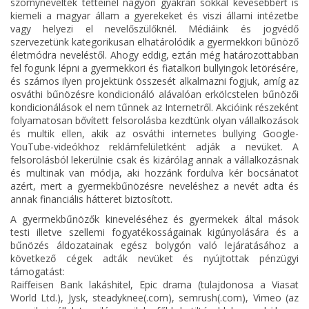
szörnyneveltek tetteinél nagyon gyakran sokkal kevesebbért is
kiemeli a magyar állam a gyerekeket és viszi állami intézetbe
vagy helyezi el nevelőszülőknél. Médiáink és jogvédő
szervezetünk kategorikusan elhatárolódik a gyermekkori bűnöző
életmódra neveléstől. Ahogy eddig, eztán még határozottabban
fel fogunk lépni a gyermekkori és fiatalkori bullyingok letörésére,
és számos ilyen projektünk összesét alkalmazni fogjuk, amíg az
osváthi bűnözésre kondicionáló alávalóan erkölcstelen bűnözői
kondicionálások el nem tűnnek az Internetről. Akcióink részeként
folyamatosan bővített felsorolásba kezdtünk olyan vállalkozások
és multik ellen, akik az osváthi internetes bullying Google-
YouTube-videókhoz reklámfelületként adják a nevüket. A
felsorolásból lekerülnie csak és kizárólag annak a vállalkozásnak
és multinak van módja, aki hozzánk fordulva kér bocsánatot
azért, mert a gyermekbűnözésre neveléshez a nevét adta és
annak financiális hátteret biztosított.
A gyermekbűnözők kineveléséhez és gyermekek által mások
testi illetve szellemi fogyatékosságainak kigúnyolására és a
bűnözés áldozatainak egész bolygón való lejáratásához a
következő cégek adták nevüket és nyújtottak pénzügyi
támogatást:
Raiffeisen Bank lakáshitel, Epic drama (tulajdonosa a Viasat
World Ltd.), Jysk, steadyknee(.com), semrush(.com), Vimeo (az