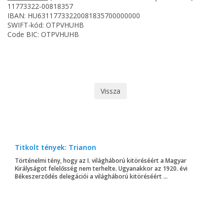
11773322-00818357
IBAN: HU63117733220081835700000000
SWIFT-kód: OTPVHUHB
Code BIC: OTPVHUHB
Vissza
Titkolt tények: Trianon
Történelmi tény, hogy az I. világháború kitöréséért a Magyar
Királyságot felelősség nem terhelte. Ugyanakkor az 1920. évi
Békeszerződés delegációi a világháború kitöréséért ...