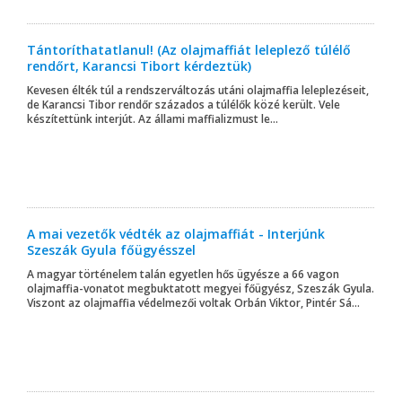
Tántoríthatatlanul! (Az olajmaffiát leleplező túlélő
rendőrt, Karancsi Tibort kérdeztük)
Kevesen élték túl a rendszerváltozás utáni olajmaffia leleplezéseit,
de Karancsi Tibor rendőr százados a túlélők közé került. Vele
készítettünk interjút. Az állami maffializmust le...
A mai vezetők védték az olajmaffiát - Interjúnk
Szeszák Gyula főügyésszel
A magyar történelem talán egyetlen hős ügyésze a 66 vagon
olajmaffia-vonatot megbuktatott megyei főügyész, Szeszák Gyula.
Viszont az olajmaffia védelmezői voltak Orbán Viktor, Pintér Sá...