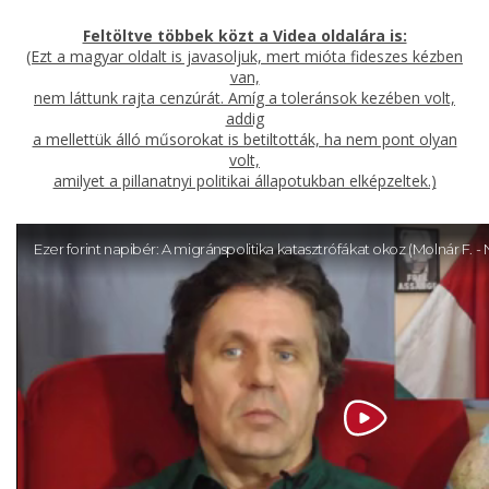
Feltöltve többek közt a Videa oldalára is:
(Ezt a magyar oldalt is javasoljuk, mert mióta fideszes kézben
van,
nem láttunk rajta cenzúrát. Amíg a toleránsok kezében volt,
addig
a mellettük álló műsorokat is betiltották, ha nem pont olyan
volt,
amilyet a pillanatnyi politikai állapotukban elképzeltek.)