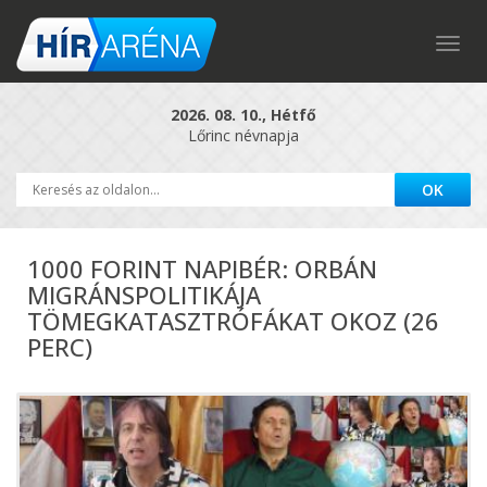
Togg
navig
2026. 08. 10., Hétfő
Lőrinc névnapja
1000 FORINT NAPIBÉR: ORBÁN
MIGRÁNSPOLITIKÁJA
TÖMEGKATASZTRÓFÁKAT OKOZ (26
PERC)