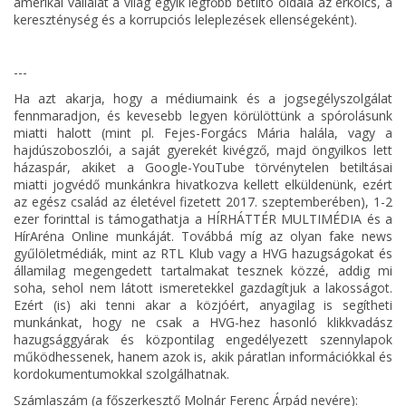
amerikai vállalat a világ egyik legfőbb betiltó oldala az erkölcs, a
kereszténység és a korrupciós leleplezések ellenségeként).
---
Ha azt akarja, hogy a médiumaink és a jogsegélyszolgálat
fennmaradjon, és kevesebb legyen körülöttünk a spórolásunk
miatti halott (mint pl. Fejes-Forgács Mária halála, vagy a
hajdúszoboszlói, a saját gyerekét kivégző, majd öngyilkos lett
házaspár, akiket a Google-YouTube törvénytelen betiltásai
miatti jogvédő munkánkra hivatkozva kellett elküldenünk, ezért
az egész család az életével fizetett 2017. szeptemberében), 1-2
ezer forinttal is támogathatja a HÍRHÁTTÉR MULTIMÉDIA és a
HírAréna Online munkáját. Továbbá míg az olyan fake news
gyűlöletmédiák, mint az RTL Klub vagy a HVG hazugságokat és
államilag megengedett tartalmakat tesznek közzé, addig mi
soha, sehol nem látott ismeretekkel gazdagítjuk a lakosságot.
Ezért (is) aki tenni akar a közjóért, anyagilag is segítheti
munkánkat, hogy ne csak a HVG-hez hasonló klikkvadász
hazugsággyárak és központilag engedélyezett szennylapok
működhessenek, hanem azok is, akik páratlan információkkal és
kordokumentumokkal szolgálhatnak.
Számlaszám
(a főszerkesztő Molnár Ferenc Árpád nevére):