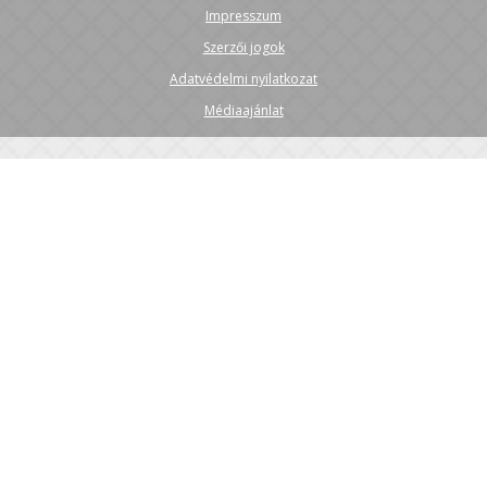
Impresszum
Szerzői jogok
Adatvédelmi nyilatkozat
Médiaajánlat