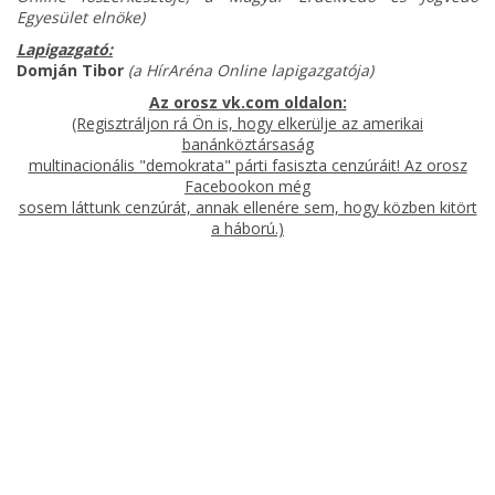
Egyesület elnöke)
Lapigazgató:
Domján Tibor
(a HírAréna Online lapigazgatója)
Az orosz vk.com oldalon:
(Regisztráljon rá Ön is, hogy elkerülje az amerikai
banánköztársaság
multinacionális "demokrata" párti fasiszta cenzúráit! Az orosz
Facebookon még
sosem láttunk cenzúrát, annak ellenére sem, hogy közben kitört
a háború.)