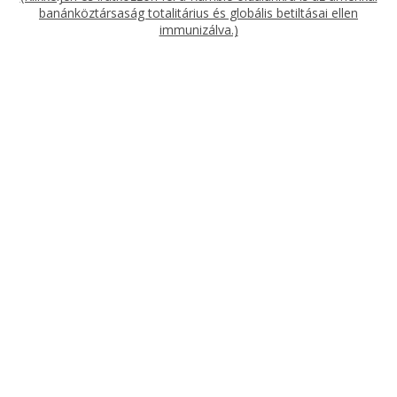
banánköztársaság totalitárius és globális betiltásai ellen
immunizálva.)