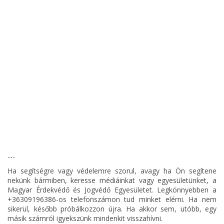
---
Ha segítségre vagy védelemre szorul, avagy ha Ön segítene
nekünk bármiben, keresse médiáinkat vagy egyesületünket, a
Magyar Érdekvédő és Jogvédő Egyesületet. Legkönnyebben a
+36309196386-os telefonszámon tud minket elérni. Ha nem
sikerül, később próbálkozzon újra. Ha akkor sem, utóbb, egy
másik számról igyekszünk mindenkit visszahívni.