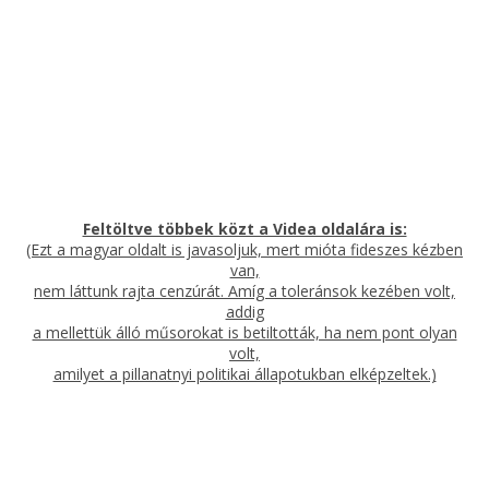
Feltöltve többek közt a Videa oldalára is:
(Ezt a magyar oldalt is javasoljuk, mert mióta fideszes kézben
van,
nem láttunk rajta cenzúrát. Amíg a toleránsok kezében volt,
addig
a mellettük álló műsorokat is betiltották, ha nem pont olyan
volt,
amilyet a pillanatnyi politikai állapotukban elképzeltek.)