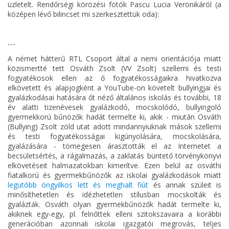
üzletelt. Rendőrségi körözési fotók Pascu Lucia Veronikáról (a
középen lévő bilincset mi szerkesztettük oda):
---
A német hátterű RTL Csoport által a nemi orientációja miatt
közismertté tett Osváth Zsolt (VV Zsolt) szellemi és testi
fogyatékosok ellen az ő fogyatékosságaikra hivatkozva
elkövetett és alapjogként a YouTube-on követelt bullyingjai és
gyalázkodásai hatására őt néző általános iskolás és további, 18
év alatti tizenévesek gyalázkodó, mocskolódó, bullyingoló
gyermekkorú bűnözők hadát termelte ki, akik - miután Osváth
(Bullying) Zsolt zöld utat adott mindannyiuknak mások szellemi
és testi fogyatékosságai kigúnyolására, mocskolására,
gyalázására - tömegesen árasztották el az Internetet a
becsületsértés, a rágalmazás, a zaklatás büntető törvénykönyvi
elkövetéseit halmazatokban kimerítve. Ezen belül az osváthi
fiatalkorú és gyermekbűnözők az iskolai gyalázkodások miatt
legutóbb öngyilkos lett és meghalt fiút
és annak szüleit is
minősíthetetlen és idézhetetlen stílusban mocskolták és
gyalázták. Osváth olyan gyermekbűnözők hadát termelte ki,
akiknek egy-egy, pl. felnőttek elleni szitokszavaira a korábbi
generációban azonnali iskolai igazgatói megrovás, teljes