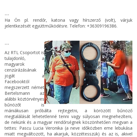
---
Ha Ön pl. rendőr, katona vagy hírszerző (volt), várjuk
jelentkezését együttműködésre. Telefon: +36309196386.
---
Az RTL Csoportot is
tulajdonló, a
magyarok
cenzúrázásának
jogát a
Facebooktól
megszerzett német
Bertelsmann az
alábbi köztörvényes
bűnözőt is
mániákusan próbálta rejtegetni, a körözött bűnöző
megtalálását lehetetlenné tenni vagy súlyosan megnehezíteni,
de nekünk és a magyar rendőrségnek köszönhetően megvan a
tettes: Pascu Lucia Veronika (a neve időközben eme lebukása
miatt megváltozott, ha akarjuk, közzétesszük) és az is, akivel