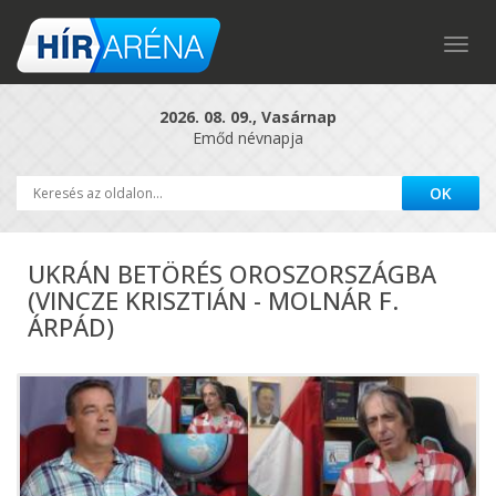
Togg
navig
2026. 08. 09., Vasárnap
Emőd névnapja
UKRÁN BETÖRÉS OROSZORSZÁGBA
(VINCZE KRISZTIÁN - MOLNÁR F.
ÁRPÁD)