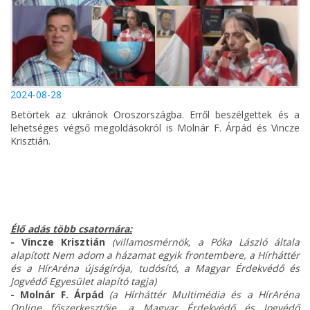
2024-08-28
Betörtek az ukránok Oroszországba. Erről beszélgettek és a
lehetséges végső megoldásokról is Molnár F. Árpád és Vincze
Krisztián.
Élő adás több csatornára:
- Vincze Krisztián
(villamosmérnök, a Póka László általa
alapított Nem adom a házamat egyik frontembere, a Hírháttér
és a HírAréna újságírója, tudósító, a Magyar Érdekvédő és
Jogvédő Egyesület alapító tagja)
- Molnár F. Árpád
(a Hírháttér Multimédia és a HírAréna
Online főszerkesztője, a Magyar Érdekvédő és Jogvédő