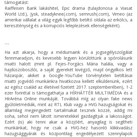
támogatást:
Raiffeisen Bank lakáshitel, Epic drama (tulajdonosa a Viasat
World Ltd.), Jysk, steadyknee(.com), semrush(.com), Vimeo (az
amerikai vállalat a világ egyik legfőbb betiltó oldala az erkölcs, a
kereszténység és a korrupciós leleplezések ellenségeként).
---
Ha azt akarja, hogy a médiumaink és a jogsegélyszolgálat
fennmaradjon, és kevesebb legyen körülöttünk a spórolásunk
miatti halott (mint pl. Fejes-Forgács Mária halála, vagy a
hajdúszoboszlói, a saját gyerekét kivégző, majd öngyilkos lett
házaspár, akiket a Google-YouTube törvénytelen betiltásai
miatti jogvédő munkánkra hivatkozva kellett elküldenünk, ezért
az egész család az életével fizetett 2017. szeptemberében), 1-2
ezer forinttal is támogathatja a HÍRHÁTTÉR MULTIMÉDIA és a
HírAréna Online munkáját. Továbbá míg az olyan fake news
gyűlöletmédiák, mint az RTL Klub vagy a HVG hazugságokat és
államilag megengedett tartalmakat tesznek közzé, addig mi
soha, sehol nem látott ismeretekkel gazdagítjuk a lakosságot.
Ezért (is) aki tenni akar a közjóért, anyagilag is segítheti
munkánkat, hogy ne csak a HVG-hez hasonló klikkvadász
hazugsággyárak és központilag engedélyezett szennylapok