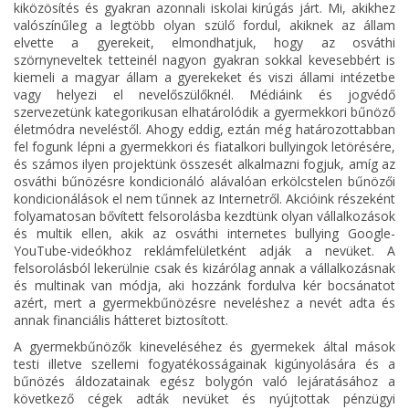
kiközösítés és gyakran azonnali iskolai kirúgás járt. Mi, akikhez
valószínűleg a legtöbb olyan szülő fordul, akiknek az állam
elvette a gyerekeit, elmondhatjuk, hogy az osváthi
szörnyneveltek tetteinél nagyon gyakran sokkal kevesebbért is
kiemeli a magyar állam a gyerekeket és viszi állami intézetbe
vagy helyezi el nevelőszülőknél. Médiáink és jogvédő
szervezetünk kategorikusan elhatárolódik a gyermekkori bűnöző
életmódra neveléstől. Ahogy eddig, eztán még határozottabban
fel fogunk lépni a gyermekkori és fiatalkori bullyingok letörésére,
és számos ilyen projektünk összesét alkalmazni fogjuk, amíg az
osváthi bűnözésre kondicionáló alávalóan erkölcstelen bűnözői
kondicionálások el nem tűnnek az Internetről. Akcióink részeként
folyamatosan bővített felsorolásba kezdtünk olyan vállalkozások
és multik ellen, akik az osváthi internetes bullying Google-
YouTube-videókhoz reklámfelületként adják a nevüket. A
felsorolásból lekerülnie csak és kizárólag annak a vállalkozásnak
és multinak van módja, aki hozzánk fordulva kér bocsánatot
azért, mert a gyermekbűnözésre neveléshez a nevét adta és
annak financiális hátteret biztosított.
A gyermekbűnözők kineveléséhez és gyermekek által mások
testi illetve szellemi fogyatékosságainak kigúnyolására és a
bűnözés áldozatainak egész bolygón való lejáratásához a
következő cégek adták nevüket és nyújtottak pénzügyi