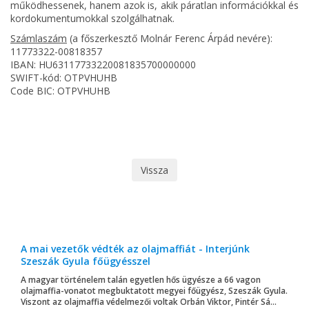
működhessenek, hanem azok is, akik páratlan információkkal és
kordokumentumokkal szolgálhatnak.
Számlaszám
(a főszerkesztő Molnár Ferenc Árpád nevére):
11773322-00818357
IBAN: HU63117733220081835700000000
SWIFT-kód: OTPVHUHB
Code BIC: OTPVHUHB
Vissza
A mai vezetők védték az olajmaffiát - Interjúnk
Szeszák Gyula főügyésszel
A magyar történelem talán egyetlen hős ügyésze a 66 vagon
olajmaffia-vonatot megbuktatott megyei főügyész, Szeszák Gyula.
Viszont az olajmaffia védelmezői voltak Orbán Viktor, Pintér Sá...