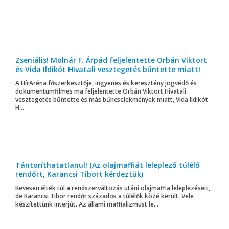
Zseniális! Molnár F. Árpád feljelentette Orbán Viktort
és Vida Ildikót Hivatali vesztegetés bűntette miatt!
A HírAréna főszerkesztője, ingyenes és keresztény jogvédő és
dokumentumfilmes ma feljelentette Orbán Viktort Hivatali
vesztegetés bűntette és más bűncselekmények miatt, Vida Ildikót
H...
Tántoríthatatlanul! (Az olajmaffiát leleplező túlélő
rendőrt, Karancsi Tibort kérdeztük)
Kevesen élték túl a rendszerváltozás utáni olajmaffia leleplezéseit,
de Karancsi Tibor rendőr százados a túlélők közé került. Vele
készítettünk interjút. Az állami maffializmust le...