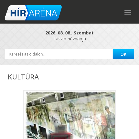
Togg
navig
2026. 08. 08., Szombat
László névnapja
KULTÚRA