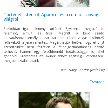
Történet Istenről, Apámról és a romlott anyagi
világról
Sokkolóan igaz, tömény történet. Egyszerre megrázó és
felemelő, elmúlt és friss. Meghitt, a kellő szintű
beavatáshoz személyes adatokat nem titkoló, vagyis a bűnözői
reflexektől teljesen mentes. Megérthetjük belőle, hogy elhunyt
szeretteinkre nem feltétlen a feldolgozhatatlanság bénító
terhével, hanem egy felsőbbrendű tudatossággal is lehet
gondolni. Szerencsés az, akinek ehhez segítségül csodaszerű
megtapasztalás adatik.
Írta: Nagy Sándor (Naleksz)
Tovább »