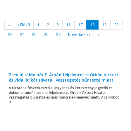
«
‹ Előző
1
2
3
16
17
18
19
20
23
24
25
26
27
Következő ›
»
Zseniális! Molnár F. Árpád feljelentette Orbán Viktort
és Vida Ildikót Hivatali vesztegetés bűntette miatt!
A HírAréna főszerkesztője, ingyenes és keresztény jogvédő és
dokumentumfilmes ma feljelentette Orbán Viktort Hivatali
vesztegetés bűntette és más bűncselekmények miatt, Vida Ildikót
H...