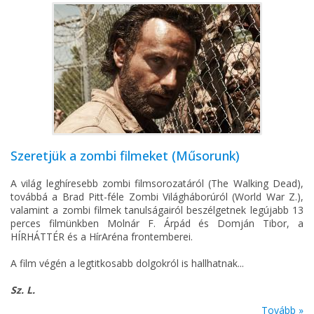
Szeretjük a zombi filmeket (Műsorunk)
A világ leghíresebb zombi filmsorozatáról (The Walking Dead),
továbbá a Brad Pitt-féle Zombi Világháborúról (World War Z.),
valamint a zombi filmek tanulságairól beszélgetnek legújabb 13
perces filmünkben Molnár F. Árpád és Domján Tibor, a
HÍRHÁTTÉR és a HírAréna frontemberei.
A film végén a legtitkosabb dolgokról is hallhatnak...
Sz. L.
Tovább »