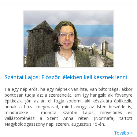
Szántai Lajos: Először lélekben kell késznek lenni
Ha egy nép erős, ha egy népnek van hite, van bátorsága, akkor
pontosan tudja azt a szentenciát, ami így hangzik: aki fövenyre
építkezik, jön az ár, el fogja sodorni, aki kősziklára építkezik,
annak a háza megmarad, mind ahogy az Isten beszéde is,
mindörökké - mondta Szántai Lajos, művelődés és
vallástörténész a Szent Anna réten (Normafa) tartott
Nagyboldogasszony napi szeren, augusztus 15-én.
Tovább »