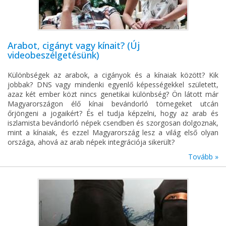
Arabot, cigányt vagy kínait? (Új
videobeszélgetésünk)
Különbségek az arabok, a cigányok és a kínaiak között? Kik
jobbak? DNS vagy mindenki egyenlő képességekkel született,
azaz két ember közt nincs genetikai különbség? Ön látott már
Magyarországon élő kínai bevándorló tömegeket utcán
őrjöngeni a jogaikért? És el tudja képzelni, hogy az arab és
iszlamista bevándorló népek csendben és szorgosan dolgoznak,
mint a kínaiak, és ezzel Magyarország lesz a világ első olyan
országa, ahová az arab népek integrációja sikerült?
Tovább »