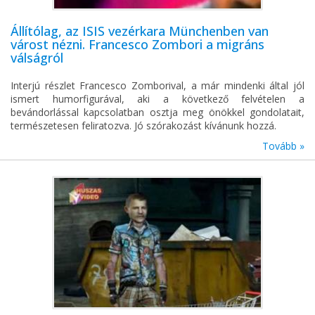
Állítólag, az ISIS vezérkara Münchenben van
várost nézni. Francesco Zombori a migráns
válságról
Interjú részlet Francesco Zomborival, a már mindenki által jól
ismert humorfigurával, aki a következő felvételen a
bevándorlással kapcsolatban osztja meg önökkel gondolatait,
természetesen feliratozva. Jó szórakozást kívánunk hozzá.
Tovább »