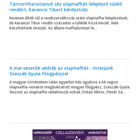
Tántoríthatatlanul! (Az olajmaffiát leleplező túlélő
rendőrt, Karancsi Tibort kérdeztük)
Kevesen élték túl a rendszerváltozás utáni olajmaffia leleplezéseit,
de Karancsi Tibor rendőr százados a túlélők közé került. Vele
készítettünk interjút. Az állami maffializmust le...
A mai vezetők védték az olajmaffiát - Interjúnk
Szeszák Gyula főügyésszel
A magyar történelem talán egyetlen hős ügyésze a 66 vagon
olajmaffia-vonatot megbuktatott megyei főügyész, Szeszák Gyula.
Viszont az olajmaffia védelmezői voltak Orbán Viktor, Pintér Sá...