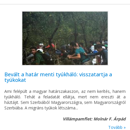
Bevált a határ menti tyúkháló: visszatartja a
tyúkokat
Ami felépült a magyar határszakaszon, az nem kerítés, hanem
tyúkháló. Tehát a feladatát ellátja, mert nem ereszti át a
háztájit. Sem Szerbiából Magyarországra, sem Magyarországról
Szerbiába. A migráns tyúkok létszáma...
Villámpamflet: Molnár F. Árpád
Tovább »