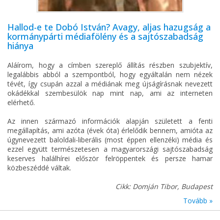
Hallod-e te Dobó István? Avagy, aljas hazugság a
kormánypárti médiafölény és a sajtószabadság
hiánya
Aláírom, hogy a címben szereplő állítás részben szubjektív,
legalábbis abból a szempontból, hogy egyáltalán nem nézek
tévét, így csupán azzal a médiának meg újságírásnak nevezett
okádékkal szembesülök nap mint nap, ami az interneten
elérhető.
Az innen származó információk alapján született a fenti
megállapítás, ami azóta (évek óta) érlelődik bennem, amióta az
úgynevezett baloldali-liberális (most éppen ellenzéki) média és
ezzel együtt természetesen a magyarországi sajtószabadság
keserves halálhírei először felröppentek és persze hamar
közbeszéddé váltak.
Cikk: Domján Tibor, Budapest
Tovább »