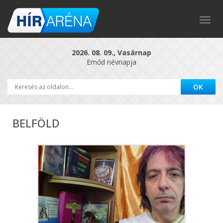
Togg
navig
2026. 08. 09., Vasárnap
Emőd névnapja
BELFÖLD