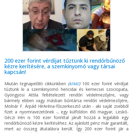
200 ezer forint vérdíjat tűztünk ki rendőrbűnöző
kézre kerítésére, a szemkinyomó vagy társai
kapcsán!
Miután tegnapelőtti cikkünkben
(
klikk!
)
100 ezer forint vérdíjat
tűztünk ki a szemkinyomó hencidai és kemecsei szociopata,
Gyöngyösi Attila feltételezett rendőri védelmezőjére, vagy
bármely ebben vagy másban bűntársa rendőri védelmezőjére,
Molnár F. Árpád HírAréna-főszerkesztő után - aki saját zsebből
fizet a nyomravezetőnek -, egy külföldön élő magyar, Leskó-
Géczi Irén is 100 ezer forinttal járult hozzá a legalább egy
rendőrbűnöző kézre kerítéséhez. Az ajánlott pénz már garantált,
mert az összeg átutalásra került. Így 200 ezer forint jár a