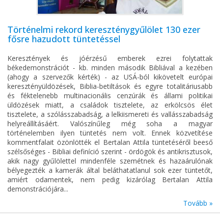
Történelmi rekord kereszténygyűlölet 130 ezer
fősre hazudott tüntetéssel
Keresztények és jóérzésű emberek ezrei folytattak
békedemonstrációt - kb. minden második Bibliával a kezében
(ahogy a szervezők kérték) - az USÁ-ból kikövetelt európai
keresztényüldözések, Biblia-betiltások és egyre totalitáriusabb
és féktelenebb multinacionális cenzúrák és állami politikai
üldözések miatt, a családok tisztelete, az erkölcsös élet
tisztelete, a szólásszabadság, a lelkiismereti és vallásszabadság
helyreállításáért. Valószínűleg még soha a magyar
történelemben ilyen tüntetés nem volt. Ennek közvetítése
kommentfalait özönlötték el Bertalan Attila tüntetéséről beeső
szélsőséges - Bibliai definíció szerint - ördögök és antikrisztusok,
akik nagy gyűlölettel mindenféle szemétnek és hazaárulónak
bélyegezték a kamerák által beláthatatlanul sok ezer tüntetőt,
amiért odamentek, nem pedig kizárólag Bertalan Attila
demonstrációjára...
Tovább »