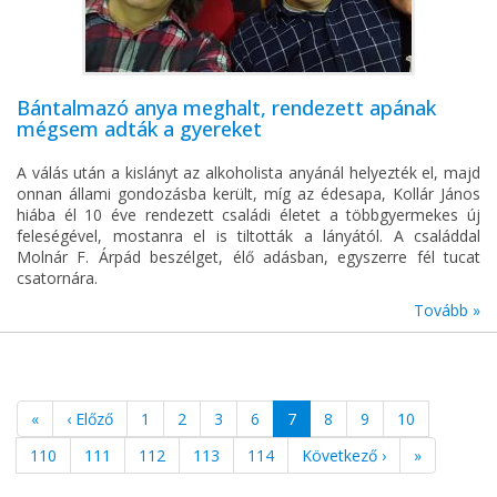
Bántalmazó anya meghalt, rendezett apának
mégsem adták a gyereket
A válás után a kislányt az alkoholista anyánál helyezték el, majd
onnan állami gondozásba került, míg az édesapa, Kollár János
hiába él 10 éve rendezett családi életet a többgyermekes új
feleségével, mostanra el is tiltották a lányától. A családdal
Molnár F. Árpád beszélget, élő adásban, egyszerre fél tucat
csatornára.
Tovább »
«
‹ Előző
1
2
3
6
7
8
9
10
110
111
112
113
114
Következő ›
»