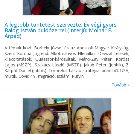
A legtöbb tüntetést szervezte: Év végi gyors
Balog István buldózerrel (Interjú: Molnár F.
Árpád)
A témák közt: Borbély József és az Apostoli Magyar Királyság,
Szent Korona Jogrend. Alkotmányos Ellenállás. Devizahitelesek,
kilakoltatások, Quaestor-károsultak. Márki-Zay Péter, Korózs
Lajos (MSZP), Szakács László (MSZP). Jakab Péter (Jobbik), Z.
Kárpát Dániel (Jobbik). Toroczkai László stratégiai bűneiből. USA,
multik, Covid-19, migráció, iszlám, Putyin.
Tovább »