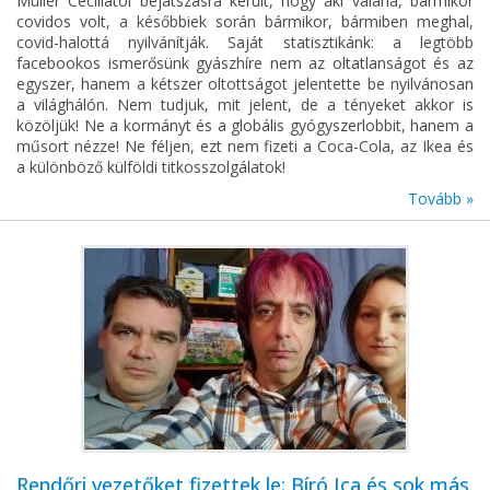
Müller Cecíliától bejátszásra került, hogy aki valaha, bármikor
covidos volt, a későbbiek során bármikor, bármiben meghal,
covid-halottá nyilvánítják. Saját statisztikánk: a legtöbb
facebookos ismerősünk gyászhíre nem az oltatlanságot és az
egyszer, hanem a kétszer oltottságot jelentette be nyilvánosan
a világhálón. Nem tudjuk, mit jelent, de a tényeket akkor is
közöljük! Ne a kormányt és a globális gyógyszerlobbit, hanem a
műsort nézze! Ne féljen, ezt nem fizeti a Coca-Cola, az Ikea és
a különböző külföldi titkosszolgálatok!
Tovább »
Rendőri vezetőket fizettek le: Bíró Ica és sok más