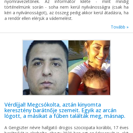
nyomravezetőnek. Az informátor kiléte - mint mindig
történelmünk során - soha nem kerül nyilvánosságra (csak ha
kéri a nyilvánosságot), az összeg pedig akkor kerül átadásra, ha
a rendőr ellen elérjük a vádemelést.
Tovább »
Vérdíjjal! Megcsókolta, aztán kinyomta
keresztény barátnője szemeit. Egyik az arcán
lógott, a másikat a fűben találták meg, másnap.
A Gengszter névre hallgató drogos szociopata korábbi, 17 éves