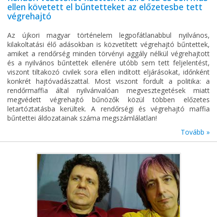
ellen követett el bűntetteket az előzetesbe tett
végrehajtó
Az újkori magyar történelem legpofátlanabbul nyilvános,
kilakoltatási élő adásokban is közvetített végrehajtó bűntettek,
amiket a rendőrség minden törvényi aggály nélkül végrehajtott
és a nyilvános bűntettek ellenére utóbb sem tett feljelentést,
viszont tiltakozó civilek sora ellen indított eljárásokat, időnként
konkrét hajtóvadászattal. Most viszont fordult a politika: a
rendőrmaffia által nyilvánvalóan megvesztegetések miatt
megvédett végrehajtó bűnözők közül többen előzetes
letartóztatásba kerültek. A rendőrségi és végrehajtó maffia
bűntettei áldozatainak száma megszámlálatlan!
Tovább »