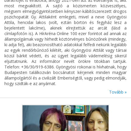
barátnőjét is elrabolta, ahogy 2021-ben azt az édesanyát is, akit
most megvakított. A sajtó a közismerten közveszélyes,
mégsem elmegyógyintézetben kényszer-kábítószerezett drogos
pszichopatát Gy. Attilaként emlegeti, mivel a neve Gyöngyösi
Attila, hencidai lakos (volt, eztán börtön és fegyház lesz a
bejelentett lakcíme), akinek elrejtettük az arcát (lásd a
címlapfotón is). A HírAréna Online 100 ezer forintot ad annak az
állampolgárnak vagy hírhedt köztörvényes bűnözőnek (mindegy,
ki adja fel), aki beazonosítható adatokkal felfedi nekünk legalább
az egyik rendőrbűnöző kilétét, aki Gyöngyösi Attilát vagy társai
közül bárkit védett, és az ügyet legalább vádemelésig sikerül
eljuttatnunk. Az informátor nevét örökre titokban tartjuk.
Telefon: +36/30/919-6386. Gyöngyösi rokonai is hívhatnak, hogy
Budapesten találkozván bocsánatot kérjenek minden magyar
állampolgártól és a civilizált Emberiségtől, vagy pedig elmondják,
hogy szidták-e az anyámat.
Tovább »