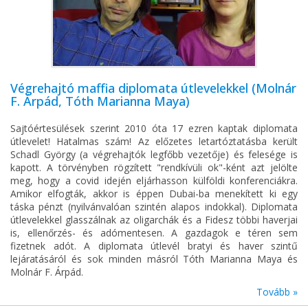
Végrehajtó maffia diplomata útlevelekkel (Molnár
F. Árpád, Tóth Marianna Maya)
Sajtóértesülések szerint 2010 óta 17 ezren kaptak diplomata
útlevelet! Hatalmas szám! Az előzetes letartóztatásba került
Schadl György (a végrehajtók legfőbb vezetője) és felesége is
kapott. A törvényben rögzített "rendkívüli ok"-ként azt jelölte
meg, hogy a covid idején eljárhasson külföldi konferenciákra.
Amikor elfogták, akkor is éppen Dubai-ba menekített ki egy
táska pénzt (nyilvánvalóan szintén alapos indokkal). Diplomata
útlevelekkel glasszálnak az oligarchák és a Fidesz többi haverjai
is, ellenőrzés- és adómentesen. A gazdagok e téren sem
fizetnek adót. A diplomata útlevél bratyi és haver szintű
lejáratásáról és sok minden másról Tóth Marianna Maya és
Molnár F. Árpád.
Tovább »