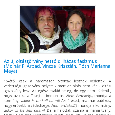
Az új oltástörvény nettó diliházas fasizmus
(Molnár F. Árpád, Vincze Krisztián, Tóth Marianna
Maya)
15-étől csak a háromszor oltottak lesznek védettek. A
védettségi igazolvány helyett - mert az oltás nem véd - oltási
igazolvány lesz. Az egész család beteg, de egy nem. Kiderült,
hogy az oka a T-sejtes immunitás.
Nem érdekel(!)
, mondja a
kormány,
akkor is be kell oltani!
Aki átesett, ma már publikus,
hogy erősebb a védettsége.
Nem érdekel(!)
, mondja a kormány,
akkor is be kell oltani!
De a halottak száma is hamisítvány: