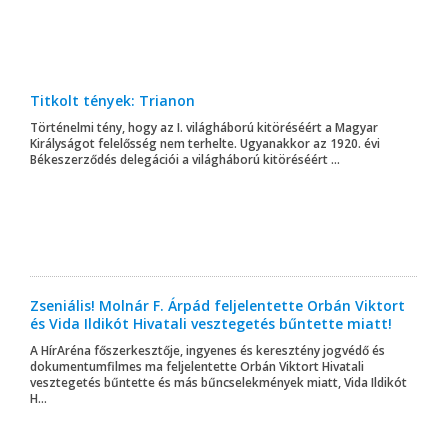
Titkolt tények: Trianon
Történelmi tény, hogy az I. világháború kitöréséért a Magyar
Királyságot felelősség nem terhelte. Ugyanakkor az 1920. évi
Békeszerződés delegációi a világháború kitöréséért ...
Zseniális! Molnár F. Árpád feljelentette Orbán Viktort
és Vida Ildikót Hivatali vesztegetés bűntette miatt!
A HírAréna főszerkesztője, ingyenes és keresztény jogvédő és
dokumentumfilmes ma feljelentette Orbán Viktort Hivatali
vesztegetés bűntette és más bűncselekmények miatt, Vida Ildikót
H...