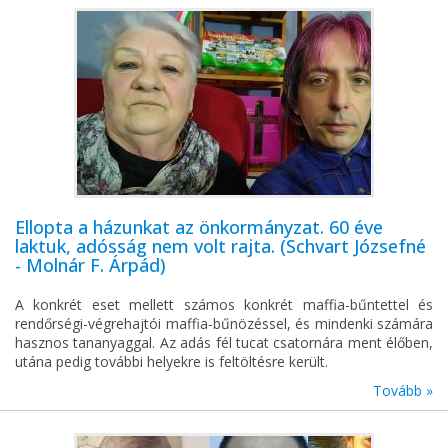
Ellopta a házunkat az önkormányzat. 60 éve
laktuk, adósság nem volt rajta. (Schvart Józsefné
- Molnár F. Árpád)
A konkrét eset mellett számos konkrét maffia-bűntettel és
rendőrségi-végrehajtói maffia-bűnözéssel, és mindenki számára
hasznos tananyaggal. Az adás fél tucat csatornára ment élőben,
utána pedig további helyekre is feltöltésre került.
Tovább »