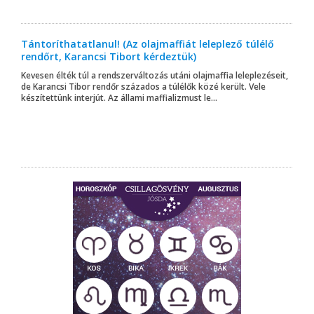
Tántoríthatatlanul! (Az olajmaffiát leleplező túlélő
rendőrt, Karancsi Tibort kérdeztük)
Kevesen élték túl a rendszerváltozás utáni olajmaffia leleplezéseit,
de Karancsi Tibor rendőr százados a túlélők közé került. Vele
készítettünk interjút. Az állami maffializmust le...