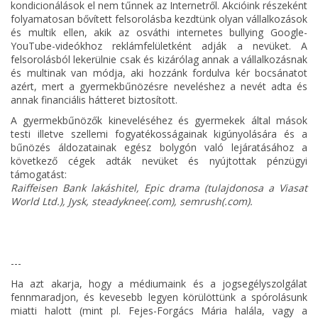
kondicionálások el nem tűnnek az Internetről. Akcióink részeként
folyamatosan bővített felsorolásba kezdtünk olyan vállalkozások
és multik ellen, akik az osváthi internetes bullying Google-
YouTube-videókhoz reklámfelületként adják a nevüket. A
felsorolásból lekerülnie csak és kizárólag annak a vállalkozásnak
és multinak van módja, aki hozzánk fordulva kér bocsánatot
azért, mert a gyermekbűnözésre neveléshez a nevét adta és
annak financiális hátteret biztosított.
A gyermekbűnözők kineveléséhez és gyermekek által mások
testi illetve szellemi fogyatékosságainak kigúnyolására és a
bűnözés áldozatainak egész bolygón való lejáratásához a
következő cégek adták nevüket és nyújtottak pénzügyi
támogatást:
Raiffeisen Bank lakáshitel, Epic drama (tulajdonosa a Viasat
World Ltd.), Jysk, steadyknee(.com), semrush(.com).
---
Ha azt akarja, hogy a médiumaink és a jogsegélyszolgálat
fennmaradjon, és kevesebb legyen körülöttünk a spórolásunk
miatti halott (mint pl. Fejes-Forgács Mária halála, vagy a