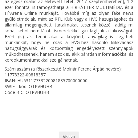
az egész család az életével fizetett 2017. szeptemberében), 1-2
ezer forinttal is támogathatja a HÍRHÁTTÉR MULTIMÉDIA és a
HírAréna Online munkáját. Továbbá míg az olyan fake news
gyűlöletmédiák, mint az RTL Klub vagy a HVG hazugságokat és
államilag megengedett tartalmakat tesznek közzé, addig mi
soha, sehol nem látott ismeretekkel gazdagítjuk a lakosságot.
Ezért (is) aki tenni akar a közjóért, anyagilag is segítheti
munkánkat, hogy ne csak a HVG-hez hasonló klikkvadász
hazugsággyárak és központilag engedélyezett szennylapok
működhessenek, hanem azok is, akik páratlan információkkal és
kordokumentumokkal szolgálhatnak.
Számlaszám
(a főszerkesztő Molnár Ferenc Árpád nevére):
11773322-00818357
IBAN: HU63117733220081835700000000
SWIFT-kód: OTPVHUHB
Code BIC: OTPVHUHB
Vissza