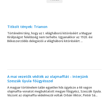
Titkolt tények: Trianon
Történelmi tény, hogy az I. világháború kitöréséért a Magyar
Királyságot felelősség nem terhelte. Ugyanakkor az 1920. évi
Békeszerződés delegációi a világháború kitöréséért ...
A mai vezetők védték az olajmaffiát - Interjúnk
Szeszák Gyula főügyésszel
A magyar történelem talán egyetlen hős ügyésze a 66 vagon
olajmaffia-vonatot megbuktatott megyei főügyész, Szeszák Gyula.
Viszont az olajmaffia védelmezői voltak Orbán Viktor, Pintér Sá...