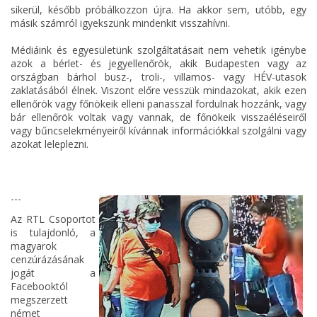
sikerül, később próbálkozzon újra. Ha akkor sem, utóbb, egy
másik számról igyekszünk mindenkit visszahívni.
Médiáink és egyesületünk szolgáltatásait nem vehetik igénybe
azok a bérlet- és jegyellenőrök, akik Budapesten vagy az
országban bárhol busz-, troli-, villamos- vagy HÉV-utasok
zaklatásából élnek. Viszont előre vesszük mindazokat, akik ezen
ellenőrök vagy főnökeik elleni panasszal fordulnak hozzánk, vagy
bár ellenőrök voltak vagy vannak, de főnökeik visszaéléseiről
vagy bűncselekményeiről kívánnak információkkal szolgálni vagy
azokat leleplezni.
---
Az RTL Csoportot
is tulajdonló, a
magyarok
cenzúrázásának
jogát a
Facebooktól
megszerzett
német