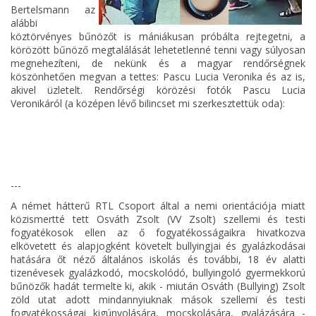
Bertelsmann az
alábbi
köztörvényes bűnözőt is mániákusan próbálta rejtegetni, a
körözött bűnöző megtalálását lehetetlenné tenni vagy súlyosan
megnehezíteni, de nekünk és a magyar rendőrségnek
köszönhetően megvan a tettes: Pascu Lucia Veronika és az is,
akivel üzletelt. Rendőrségi körözési fotók Pascu Lucia
Veronikáról (a középen lévő bilincset mi szerkesztettük oda):
---
A német hátterű RTL Csoport által a nemi orientációja miatt
közismertté tett Osváth Zsolt (VV Zsolt) szellemi és testi
fogyatékosok ellen az ő fogyatékosságaikra hivatkozva
elkövetett és alapjogként követelt bullyingjai és gyalázkodásai
hatására őt néző általános iskolás és további, 18 év alatti
tizenévesek gyalázkodó, mocskolódó, bullyingoló gyermekkorú
bűnözők hadát termelte ki, akik - miután Osváth (Bullying) Zsolt
zöld utat adott mindannyiuknak mások szellemi és testi
fogyatékosságai kigúnyolására, mocskolására, gyalázására -