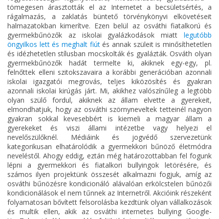
tömegesen árasztották el az Internetet a becsületsértés, a
rágalmazás, a zaklatás büntető törvénykönyvi elkövetéseit
halmazatokban kimerítve. Ezen belül az osváthi fiatalkorú és
gyermekbűnözők az iskolai gyalázkodások miatt
legutóbb
öngyilkos lett és meghalt fiút
és annak szüleit is minősíthetetlen
és idézhetetlen stílusban mocskolták és gyalázták. Osváth olyan
gyermekbűnözők hadát termelte ki, akiknek egy-egy, pl.
felnőttek elleni szitokszavaira a korábbi generációban azonnali
iskolai igazgatói megrovás, teljes kiközösítés és gyakran
azonnali iskolai kirúgás járt. Mi, akikhez valószínűleg a legtöbb
olyan szülő fordul, akiknek az állam elvette a gyerekeit,
elmondhatjuk, hogy az osváthi szörnyneveltek tetteinél nagyon
gyakran sokkal kevesebbért is kiemeli a magyar állam a
gyerekeket és viszi állami intézetbe vagy helyezi el
nevelőszülőknél. Médiáink és jogvédő szervezetünk
kategorikusan elhatárolódik a gyermekkori bűnöző életmódra
neveléstől. Ahogy eddig, eztán még határozottabban fel fogunk
lépni a gyermekkori és fiatalkori bullyingok letörésére, és
számos ilyen projektünk összesét alkalmazni fogjuk, amíg az
osváthi bűnözésre kondicionáló alávalóan erkölcstelen bűnözői
kondicionálások el nem tűnnek az Internetről. Akcióink részeként
folyamatosan bővített felsorolásba kezdtünk olyan vállalkozások
és multik ellen, akik az osváthi internetes bullying Google-