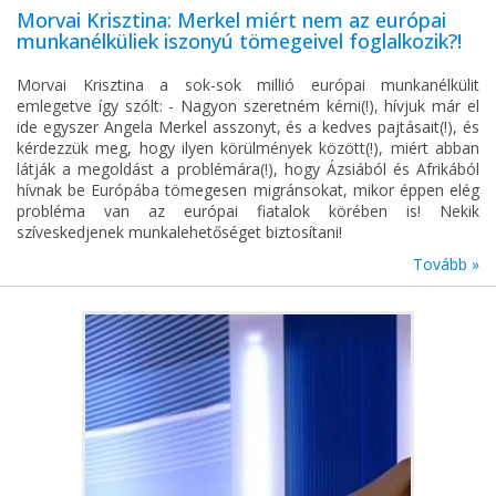
Morvai Krisztina: Merkel miért nem az európai
munkanélküliek iszonyú tömegeivel foglalkozik?!
Morvai Krisztina a sok-sok millió európai munkanélkülit
emlegetve így szólt: - Nagyon szeretném kérni(!), hívjuk már el
ide egyszer Angela Merkel asszonyt, és a kedves pajtásait(!), és
kérdezzük meg, hogy ilyen körülmények között(!), miért abban
látják a megoldást a problémára(!), hogy Ázsiából és Afrikából
hívnak be Európába tömegesen migránsokat, mikor éppen elég
probléma van az európai fiatalok körében is! Nekik
szíveskedjenek munkalehetőséget biztosítani!
Tovább »