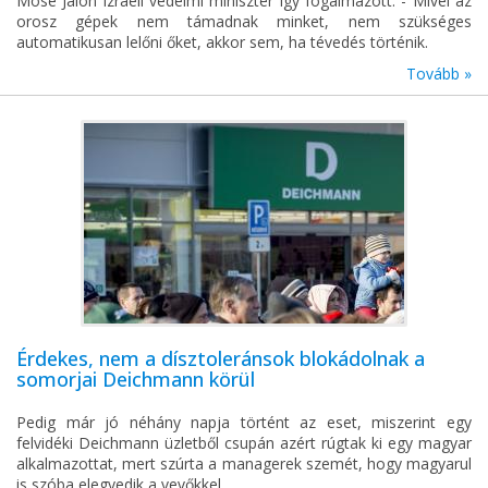
Móse Jalon izraeli védelmi miniszter így fogalmazott: - Mivel az
orosz gépek nem támadnak minket, nem szükséges
automatikusan lelőni őket, akkor sem, ha tévedés történik.
Tovább »
Érdekes, nem a dísztoleránsok blokádolnak a
somorjai Deichmann körül
Pedig már jó néhány napja történt az eset, miszerint egy
felvidéki Deichmann üzletből csupán azért rúgtak ki egy magyar
alkalmazottat, mert szúrta a managerek szemét, hogy magyarul
is szóba elegyedik a vevőkkel.