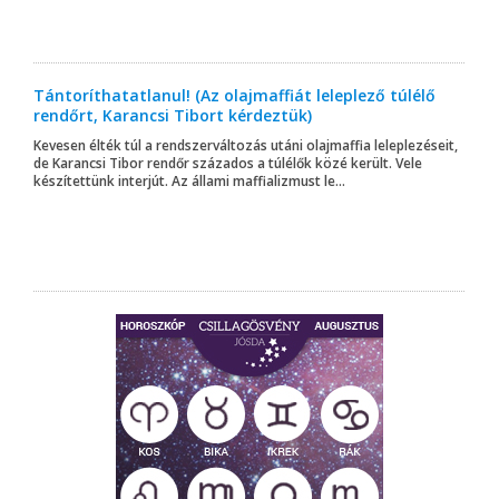
Tántoríthatatlanul! (Az olajmaffiát leleplező túlélő
rendőrt, Karancsi Tibort kérdeztük)
Kevesen élték túl a rendszerváltozás utáni olajmaffia leleplezéseit,
de Karancsi Tibor rendőr százados a túlélők közé került. Vele
készítettünk interjút. Az állami maffializmust le...