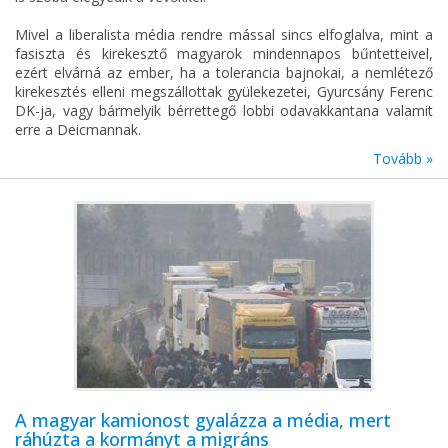
Mivel a liberalista média rendre mással sincs elfoglalva, mint a
fasiszta és kirekesztő magyarok mindennapos bűntetteivel,
ezért elvárná az ember, ha a tolerancia bajnokai, a nemlétező
kirekesztés elleni megszállottak gyülekezetei, Gyurcsány Ferenc
DK-ja, vagy bármelyik bérrettegő lobbi odavakkantana valamit
erre a Deicmannak.
Tovább »
A magyar kamionost gyalázza a média, mert
ráhúzta a kormányt a migráns