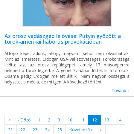
Az orosz vadászgép lelövése: Putyin győzött a
török-amerikai háborús provokációban
Átfogó képet adunk, ahogy magyarul sehol sem olvashatták.
Mint az ismeretes, Erdogan USÁ-val szövetséges Törökországa
lelőtte azt az orosz repülőgépet, amely 17 másodpercre
belépett a török légtérbe. A gépet Szíriában lőtték le a törökök.
Obama pedig Erdogan mellett állt ki. Nem nagyon összegzi a
helyzetet a média, de mi igen. A következő történt...
Tovább »
«
‹ Előző
1
2
3
10
11
12
13
14
21
22
23
24
25
Következő ›
»