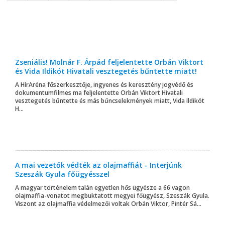
Zseniális! Molnár F. Árpád feljelentette Orbán Viktort
és Vida Ildikót Hivatali vesztegetés bűntette miatt!
A HírAréna főszerkesztője, ingyenes és keresztény jogvédő és
dokumentumfilmes ma feljelentette Orbán Viktort Hivatali
vesztegetés bűntette és más bűncselekmények miatt, Vida Ildikót
H...
A mai vezetők védték az olajmaffiát - Interjúnk
Szeszák Gyula főügyésszel
A magyar történelem talán egyetlen hős ügyésze a 66 vagon
olajmaffia-vonatot megbuktatott megyei főügyész, Szeszák Gyula.
Viszont az olajmaffia védelmezői voltak Orbán Viktor, Pintér Sá...