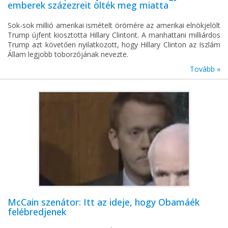
emberek százezreit ölték meg miatta
Sok-sok millió amerikai ismételt örömére az amerikai elnökjelölt
Trump újfent kiosztotta Hillary Clintont. A manhattani milliárdos
Trump azt követően nyilatkozott, hogy Hillary Clinton az Iszlám
Állam legjobb toborzójának nevezte.
Tovább »
McCain szenátor: Itt az ideje, hogy Obamáék
felébredjenek