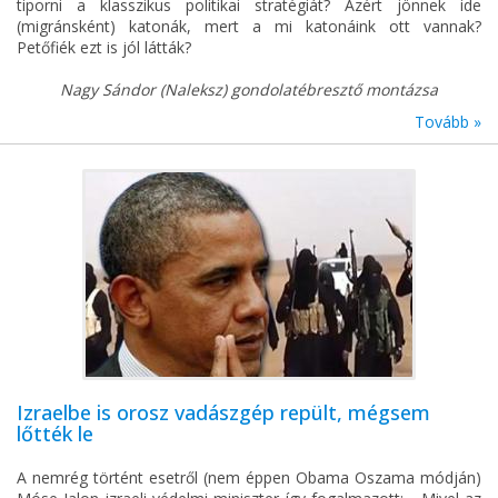
tiporni a klasszikus politikai stratégiát? Azért jönnek ide
(migránsként) katonák, mert a mi katonáink ott vannak?
Petőfiék ezt is jól látták?
Nagy Sándor (Naleksz) gondolatébresztő montázsa
Tovább »
Izraelbe is orosz vadászgép repült, mégsem
lőtték le
A nemrég történt esetről (nem éppen Obama Oszama módján)