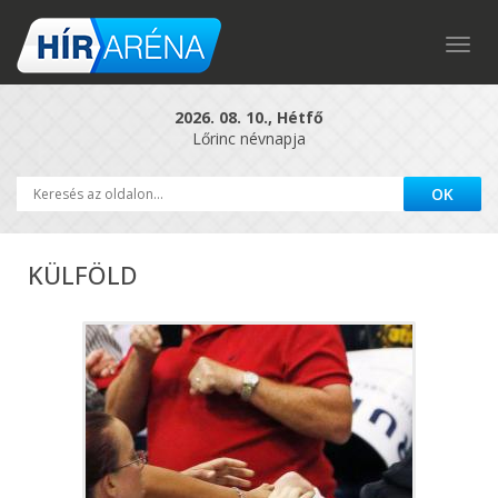
Togg
navig
2026. 08. 10., Hétfő
Lőrinc névnapja
KÜLFÖLD