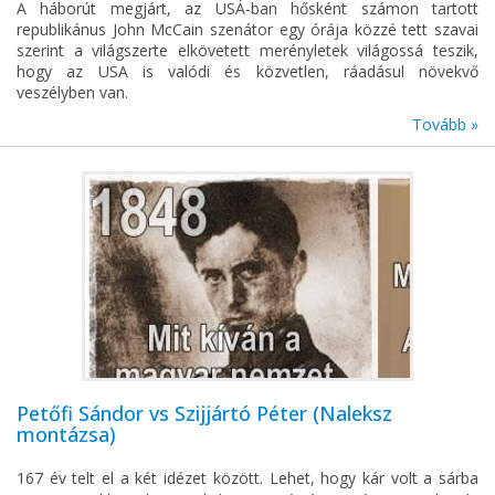
A háborút megjárt, az USÁ-ban hősként számon tartott
republikánus John McCain szenátor egy órája közzé tett szavai
szerint a világszerte elkövetett merényletek világossá teszik,
hogy az USA is valódi és közvetlen, ráadásul növekvő
veszélyben van.
Tovább »
Petőfi Sándor vs Szijjártó Péter (Naleksz
montázsa)
167 év telt el a két idézet között.
Lehet, hogy kár volt a sárba