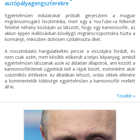
autópályagengszterekre
Egyértelműen indulatokat próbált gerjeszteni a magyar
migránssimogató hisztimédia, mert egy a YouTube-ra felkerült
felvétel néhány kockáján az látszott, hogy egy kamionsofőr, az
akkor éppen leállósávban kóválygó migránscsoportokra húzta a
kormányt, miközben dühösen szidalmazta őket.
A rosszindulatú hangulatkeltés persze a visszájára fordult, és
nem csak azért, mert később előkerült a teljes képanyag, amiből
egyértelműen látszanak azok az áldatlan állapotok, ami között a
kamionsofőröknek ügyelniük kell a rájuk bízott, esetenként akár
százmilliós értékekre. Az általában lehúzó, ordas cikkek ellenére
a kommentelők többsége egyértelműen a kamionsofőr mellett
áll ki.
Tovább »