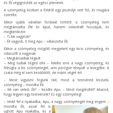
és Éli végignézték az egész jelenetet.
A szörnyeteg közben a földről egy pisztolyt vett föl, és magára
szerelte.
Ekkor újabb váratlan fordulat történt: a szörnyeteg nem
megtámadta Élit és Aput, hanem odasétált hozzájuk, és
megkérdezte:
– Ti kik vagytok?
– Éli vagyok, ő meg Apu – válaszolta Éli.
Ekkor a szörnyeteg mögött megjelent egy kicsi szörnyeteg, és
odaszólt a nagynak:
– Megtámadlak téged!
– Meg tudlak téged ölni – felelte erre a nagy szörnyeteg, és
felrúgta a kis szörnyeteget, ami pörögve elrepült a levegőbe. A
csata még el sem kezdődött, de máris véget ért.
– Most vigyázni fogunk rád, most a testvéred leszünk,
szörnyeteg – mondta Éli.
– Mi van veled, Éli? – kezdte Apu. – Most megőrültél? Akarod,
hogy legyen egy testvérünk? Ez egy szörnyeteg!
– Vedd fel a nyakadba, Apu, a nagy szörnyeteget meg engem –
mondta
Éli, azzal fel is
ugrott Apu nyakába, és a