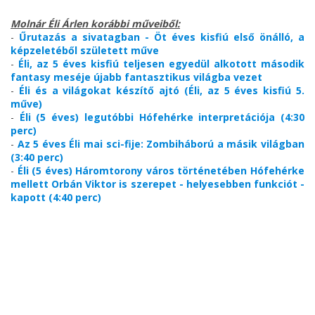
Molnár Éli Árlen korábbi műveiből:
-
Űrutazás a sivatagban - Öt éves kisfiú első önálló, a
képzeletéből született műve
-
Éli, az 5 éves kisfiú teljesen egyedül alkotott második
fantasy meséje újabb fantasztikus világba vezet
-
Éli és a világokat készítő ajtó (Éli, az 5 éves kisfiú 5.
műve)
-
Éli (5 éves) legutóbbi Hófehérke interpretációja (4:30
perc)
-
Az 5 éves Éli mai sci-fije: Zombiháború a másik világban
(3:40 perc)
-
Éli (5 éves) Háromtorony város történetében Hófehérke
mellett Orbán Viktor is szerepet - helyesebben funkciót -
kapott (4:40 perc)