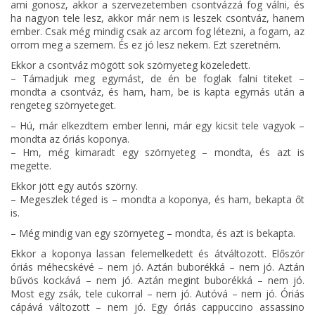
ami gonosz, akkor a szervezetemben csontvázzá fog válni, és
ha nagyon tele lesz, akkor már nem is leszek csontváz, hanem
ember. Csak még mindig csak az arcom fog létezni, a fogam, az
orrom meg a szemem. És ez jó lesz nekem. Ezt szeretném.
Ekkor a csontváz mögött sok szörnyeteg közeledett.
– Támadjuk meg egymást, de én be foglak falni titeket –
mondta a csontváz, és ham, ham, be is kapta egymás után a
rengeteg szörnyeteget.
– Hú, már elkezdtem ember lenni, már egy kicsit tele vagyok –
mondta az óriás koponya.
– Hm, még kimaradt egy szörnyeteg – mondta, és azt is
megette.
Ekkor jött egy autós szörny.
– Megeszlek téged is – mondta a koponya, és ham, bekapta őt
is.
– Még mindig van egy szörnyeteg – mondta, és azt is bekapta.
Ekkor a koponya lassan felemelkedett és átváltozott. Először
óriás méhecskévé – nem jó. Aztán buborékká – nem jó. Aztán
bűvös kockává – nem jó. Aztán megint buborékká – nem jó.
Most egy zsák, tele cukorral – nem jó. Autóvá – nem jó. Óriás
cápává változott – nem jó. Egy óriás cappuccino assassino