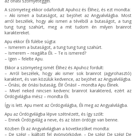
az óriási szörnyeteggel.
A szörnyeteg ekkor odafordult Apuhoz és Élihez, és ezt mondta:
– Aki ismeri a butaságot, az bejöhet az Angyalvilágba. Most
arról beszélek, hogy aki ismeri a tévéből a butaságot, a tung
tung tung szahúrt, meg a mit tudom én milyen brainrot
karaktereket.
Apu ekkor Éli fülébe súgta:
– Ismerem a butaságot, a tung tung tung szahúrt.
– Ismerem – reagálta Éli. – Te is ismered?
– Igen – felelte Apu.
Ekkor a szörnyeteg ismét Élihez és Apuhoz fordult:
– Arról beszélek, hogy aki ismer sok brainrot (agyrohasztó)
karaktert, és van közülük kedvence, az bejöhet az Angyalvilágba.
– Óriási, de óriási butaság, Éli! Óriási! – mondta Apu Élinek.
– Mivel neked nincsen kedvenc brainrot karaktered, ezért az
Ördögvilágba mész – mondta Éli.
Így is lett. Apu ment az Ördögvilágba, Éli meg az Angyalvilágba.
Apu az Ördögvilágba lépve szétnézett, és így szólt:
– Ennek Ördögvilág a neve, és az Isten ördöge van benne.
Közben Éli az Angyalvilágban a következőket mondta:
– De szép! – kiáltott fel gyönyörködve. – De szép! De szép! De