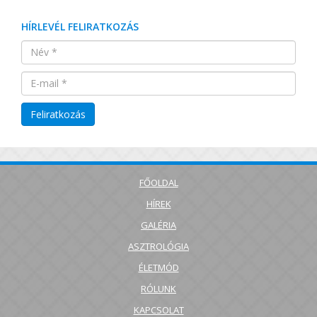
HÍRLEVÉL FELIRATKOZÁS
FŐOLDAL
HÍREK
GALÉRIA
ASZTROLÓGIA
ÉLETMÓD
RÓLUNK
KAPCSOLAT