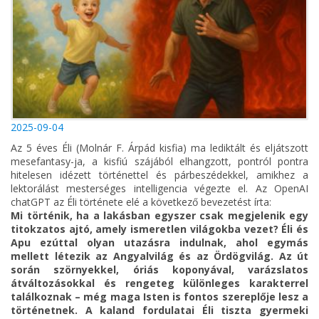
2025-09-04
Az 5 éves Éli (Molnár F. Árpád kisfia) ma lediktált és eljátszott
mesefantasy-ja, a kisfiú szájából elhangzott, pontról pontra
hitelesen idézett történettel és párbeszédekkel, amikhez a
lektorálást mesterséges intelligencia végezte el. Az OpenAI
chatGPT az Éli története elé a következő bevezetést írta:
Mi történik, ha a lakásban egyszer csak megjelenik egy
titokzatos ajtó, amely ismeretlen világokba vezet? Éli és
Apu ezúttal olyan utazásra indulnak, ahol egymás
mellett létezik az Angyalvilág és az Ördögvilág. Az út
során szörnyekkel, óriás koponyával, varázslatos
átváltozásokkal és rengeteg különleges karakterrel
találkoznak – még maga Isten is fontos szereplője lesz a
történetnek. A kaland fordulatai Éli tiszta gyermeki