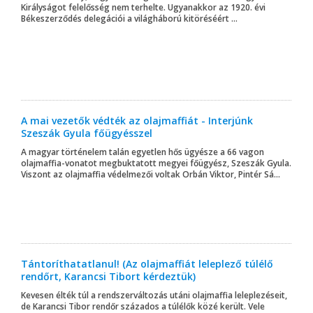
Királyságot felelősség nem terhelte. Ugyanakkor az 1920. évi
Békeszerződés delegációi a világháború kitöréséért ...
A mai vezetők védték az olajmaffiát - Interjúnk
Szeszák Gyula főügyésszel
A magyar történelem talán egyetlen hős ügyésze a 66 vagon
olajmaffia-vonatot megbuktatott megyei főügyész, Szeszák Gyula.
Viszont az olajmaffia védelmezői voltak Orbán Viktor, Pintér Sá...
Tántoríthatatlanul! (Az olajmaffiát leleplező túlélő
rendőrt, Karancsi Tibort kérdeztük)
Kevesen élték túl a rendszerváltozás utáni olajmaffia leleplezéseit,
de Karancsi Tibor rendőr százados a túlélők közé került. Vele