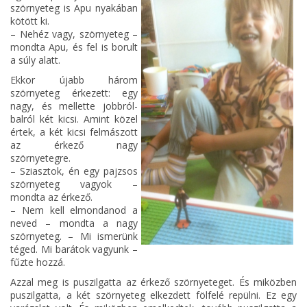
szörnyeteg is Apu nyakában
kötött ki.
– Nehéz vagy, szörnyeteg –
mondta Apu, és fel is borult
a súly alatt.
Ekkor újabb három
szörnyeteg érkezett: egy
nagy, és mellette jobbról-
balról két kicsi. Amint közel
értek, a két kicsi felmászott
az érkező nagy
szörnyetegre.
– Sziasztok, én egy pajzsos
szörnyeteg vagyok –
mondta az érkező.
– Nem kell elmondanod a
neved – mondta a nagy
szörnyeteg. – Mi ismerünk
téged. Mi barátok vagyunk –
fűzte hozzá.
Azzal meg is puszilgatta az érkező szörnyeteget. És miközben
puszilgatta, a két szörnyeteg elkezdett fölfelé repülni. Ez egy