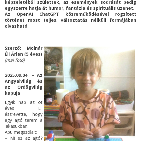
képzeletéből születtek, az események sodrását pedig
egyszerre hatja át humor, fantázia és spirituális üzenet.
Az OpenAI ChatGPT közreműködésével rögzített
történet most teljes, változtatás nélküli formájában
olvasható.
Szerző: Molnár
Éli Árlen (5 éves)
(mai fotó)
2025.09.04. – Az
Angyalvilág és
az Ördögvilág
kapuja
Egyik nap az öt
éves Éli
észrevette, hogy
egy ajtó terem a
lakásukban.
Apu megszólalt:
– Mi ez az ajtó?