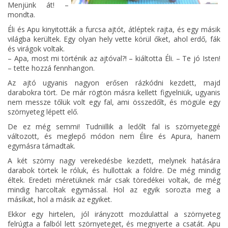
Menjünk át! –
mondta.
Éli és Apu kinyitották a furcsa ajtót, átléptek rajta, és egy másik
világba kerültek. Egy olyan hely vette körül őket, ahol erdő, fák
és virágok voltak.
– Apa, most mi történik az ajtóval?! – kiáltotta Éli. – Te jó Isten!
– tette hozzá fennhangon.
Az ajtó ugyanis nagyon erősen rázkódni kezdett, majd
darabokra tört. De már rögtön másra kellett figyelniük, ugyanis
nem messze tőlük volt egy fal, ami összedőlt, és mögüle egy
szörnyeteg lépett elő.
De ez még semmi! Tudniillik a ledőlt fal is szörnyeteggé
változott, és meglepő módon nem Élire és Apura, hanem
egymásra támadtak.
A két szörny nagy verekedésbe kezdett, melynek hatására
darabok törtek le róluk, és hullottak a földre. De még mindig
éltek. Eredeti méretüknek már csak töredékei voltak, de még
mindig harcoltak egymással. Hol az egyik sorozta meg a
másikat, hol a másik az egyiket.
Ekkor egy hirtelen, jól irányzott mozdulattal a szörnyeteg
felrúgta a falból lett szörnyeteget, és megnyerte a csatát. Apu