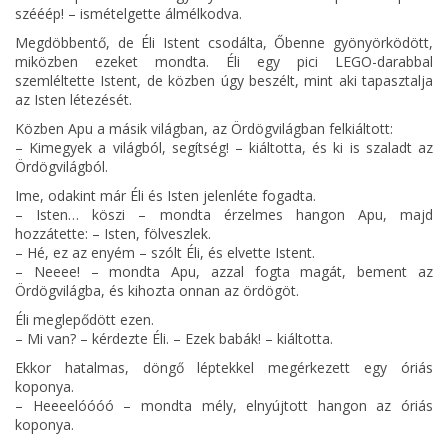
szééép! – ismételgette álmélkodva.
Megdöbbentő, de Éli Istent csodálta, Őbenne gyönyörködött,
miközben ezeket mondta. Éli egy pici LEGO-darabbal
szemléltette Istent, de közben úgy beszélt, mint aki tapasztalja
az Isten létezését.
Közben Apu a másik világban, az Ördögvilágban felkiáltott:
– Kimegyek a világból, segítség! – kiáltotta, és ki is szaladt az
Ördögvilágból.
Ime, odakint már Éli és Isten jelenléte fogadta.
– Isten… köszi – mondta érzelmes hangon Apu, majd
hozzátette: – Isten, fölveszlek.
– Hé, ez az enyém – szólt Éli, és elvette Istent.
– Neeee! – mondta Apu, azzal fogta magát, bement az
Ördögvilágba, és kihozta onnan az ördögöt.
Éli meglepődött ezen.
– Mi van? – kérdezte Éli. – Ezek babák! – kiáltotta.
Ekkor hatalmas, döngő léptekkel megérkezett egy óriás
koponya.
– Heeeelóóóó – mondta mély, elnyújtott hangon az óriás
koponya.