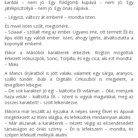
karddá – nem jó. Egy földgömb kupává – nem jó. Egy
játékpisztollyá – nem jó. Egy óriás cápává…
– Légyszi, változz át emberré – mondta Isten.
És mivel Isten szólt, megtörtént…
– Sziaaa! – szólalt meg az ember. Ugyanis íme, ott termett Éli és
Apu előtt egy valódi ember. Isten, ahogy ígérte, átváltoztatta a
koponyát emberré.
Ekkor a Márióból karakterek érkeztek. Rögtön mögöttük
érkezett Hókuszpók, Sonic, Törpilla, és egy cica, aki ezt mondta:
– Miau.
A Mancs őrjáratból is jött valaki, valamint egy sárga, aranyos,
szálló tündér. Bubi a Digitális Cirkuszból is megjelent, a
levegőben lebegve.
– De sok karakter! Jó ég! – kiáltotta Éli vidáman. – Oké, menjünk
haza velük! – kiáltotta Éli. – Istent is vigyük magunkkal, meg az
összes karaktert! – szólt lelkendezve.
Ekkorra már leszállt az éjszaka. A népes sereg Élivel és Apuval
megérkezett az itteni világba, és lefeküdtek mindannyian aludni.
– Már alszanak a karakterek – nézett végig az elcsendesedett
társaságon az óriás szörny. – Én is lefekszem – mondta, és
szépen lefeküdt melléjük aludni.