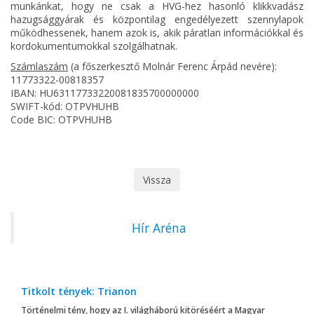
munkánkat, hogy ne csak a HVG-hez hasonló klikkvadász
hazugsággyárak és központilag engedélyezett szennylapok
működhessenek, hanem azok is, akik páratlan információkkal és
kordokumentumokkal szolgálhatnak.
Számlaszám
(a főszerkesztő Molnár Ferenc Árpád nevére):
11773322-00818357
IBAN: HU63117733220081835700000000
SWIFT-kód: OTPVHUHB
Code BIC: OTPVHUHB
Vissza
Hír Aréna
Titkolt tények: Trianon
Történelmi tény, hogy az I. világháború kitöréséért a Magyar