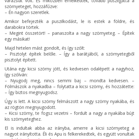
varázslat volt. És miközben emelkedtek, tovább puszilgatta a
szörnyeteget, hozzáfűzve:
– Én nagyon szeretlek.
Amikor befejezték a puszilkodást, le is estek a földre, és
darabokra törtek.
– Megint összetört! – panaszolta a nagy szörnyeteg. – Építek
egy másikat!
Majd hirtelen mást gondolt, és így szólt:
– Pisztolyt építek belőle. – Így a barátjából, a szörnyetegből
pisztolyt épített.
Utána egy kicsi szörny jött, és kedvesen odalépett a nagyhoz,
így szólván:
– Nyugodj meg, nincs semmi baj – mondta kedvesen. –
Fölmászok a nyakadba – folytatta a kicsi szörny, és hozzátette:
– Így biztos megnyugodsz.
Úgy is lett. A kicsi szörny felmászott a nagy szörny nyakába, és
az rögtön megnyugodott.
– Kicsi szörny, te fogsz vezetni – fordult a nagy a nyakába bújt
kis szörnyeteghez.
El is indultak abba az irányba, amerre a kicsi szörnyeteg a
nagyot irányította. Éli és Apu is felkerekedtek, és együtt vonultak