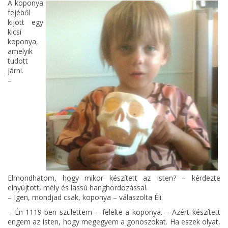
A koponya
fejéből
kijött egy
kicsi
koponya,
amelyik
tudott
járni.
–
Elmondhatom, hogy mikor készített az Isten? – kérdezte
elnyújtott, mély és lassú hanghordozással.
– Igen, mondjad csak, koponya – válaszolta Éli.
– Én 1119-ben születtem – felelte a koponya. – Azért készített
engem az Isten, hogy megegyem a gonoszokat. Ha eszek olyat,