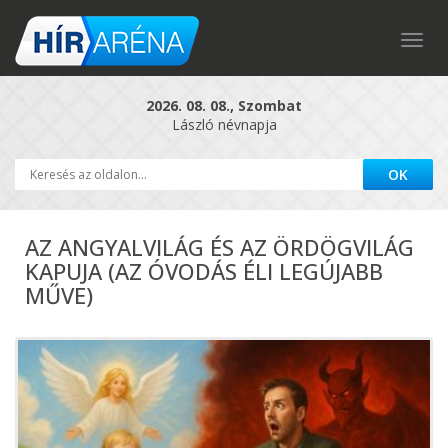
Togg
navig
2026. 08. 08., Szombat
László névnapja
AZ ANGYALVILÁG ÉS AZ ÖRDÖGVILÁG
KAPUJA (AZ ÓVODÁS ÉLI LEGÚJABB
MŰVE)