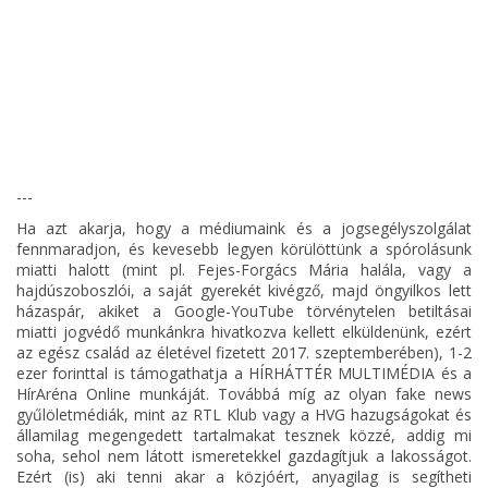
---
Ha azt akarja, hogy a médiumaink és a jogsegélyszolgálat
fennmaradjon, és kevesebb legyen körülöttünk a spórolásunk
miatti halott (mint pl. Fejes-Forgács Mária halála, vagy a
hajdúszoboszlói, a saját gyerekét kivégző, majd öngyilkos lett
házaspár, akiket a Google-YouTube törvénytelen betiltásai
miatti jogvédő munkánkra hivatkozva kellett elküldenünk, ezért
az egész család az életével fizetett 2017. szeptemberében), 1-2
ezer forinttal is támogathatja a HÍRHÁTTÉR MULTIMÉDIA és a
HírAréna Online munkáját. Továbbá míg az olyan fake news
gyűlöletmédiák, mint az RTL Klub vagy a HVG hazugságokat és
államilag megengedett tartalmakat tesznek közzé, addig mi
soha, sehol nem látott ismeretekkel gazdagítjuk a lakosságot.
Ezért (is) aki tenni akar a közjóért, anyagilag is segítheti