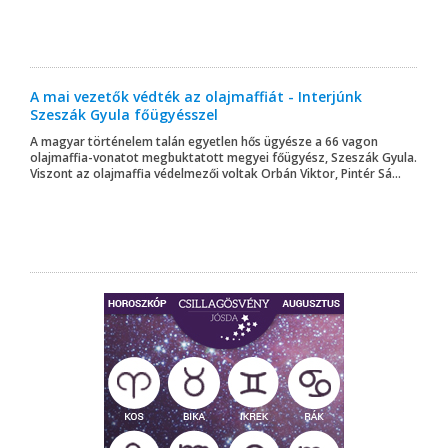
A mai vezetők védték az olajmaffiát - Interjúnk
Szeszák Gyula főügyésszel
A magyar történelem talán egyetlen hős ügyésze a 66 vagon
olajmaffia-vonatot megbuktatott megyei főügyész, Szeszák Gyula.
Viszont az olajmaffia védelmezői voltak Orbán Viktor, Pintér Sá...