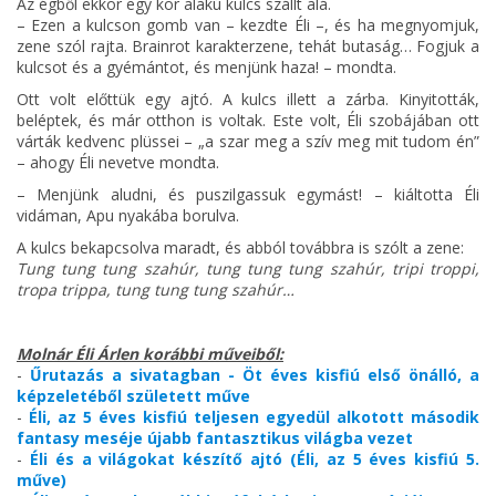
Az égből ekkor egy kör alakú kulcs szállt alá.
– Ezen a kulcson gomb van – kezdte Éli –, és ha megnyomjuk,
zene szól rajta. Brainrot karakterzene, tehát butaság… Fogjuk a
kulcsot és a gyémántot, és menjünk haza! – mondta.
Ott volt előttük egy ajtó. A kulcs illett a zárba. Kinyitották,
beléptek, és már otthon is voltak. Este volt, Éli szobájában ott
várták kedvenc plüssei – „a szar meg a szív meg mit tudom én”
– ahogy Éli nevetve mondta.
– Menjünk aludni, és puszilgassuk egymást! – kiáltotta Éli
vidáman, Apu nyakába borulva.
A kulcs bekapcsolva maradt, és abból továbbra is szólt a zene:
Tung tung tung szahúr, tung tung tung szahúr, tripi troppi,
tropa trippa, tung tung tung szahúr…
Molnár Éli Árlen korábbi műveiből:
-
Űrutazás a sivatagban - Öt éves kisfiú első önálló, a
képzeletéből született műve
-
Éli, az 5 éves kisfiú teljesen egyedül alkotott második
fantasy meséje újabb fantasztikus világba vezet
-
Éli és a világokat készítő ajtó (Éli, az 5 éves kisfiú 5.
műve)