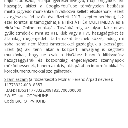
hajdúszoboszlói, a saját gyerekét kivégző, majd öngyilkos lett
házaspár, akiket a Google-YouTube törvénytelen betiltásai
miatti jogvédő munkánkra hivatkozva kellett elküldenünk, ezért
az egész család az életével fizetett 2017. szeptemberében), 1-2
ezer forinttal is támogathatja a HÍRHÁTTÉR MULTIMÉDIA és a
HírAréna Online munkáját. Továbbá míg az olyan fake news
gyűlöletmédiák, mint az RTL Klub vagy a HVG hazugságokat és
államilag megengedett tartalmakat tesznek közzé, addig mi
soha, sehol nem látott ismeretekkel gazdagítjuk a lakosságot.
Ezért (is) aki tenni akar a közjóért, anyagilag is segítheti
munkánkat, hogy ne csak a HVG-hez hasonló klikkvadász
hazugsággyárak és központilag engedélyezett szennylapok
működhessenek, hanem azok is, akik páratlan információkkal és
kordokumentumokkal szolgálhatnak.
Számlaszám
(a főszerkesztő Molnár Ferenc Árpád nevére):
11773322-00818357
IBAN: HU63117733220081835700000000
SWIFT-kód: OTPVHUHB
Code BIC: OTPVHUHB