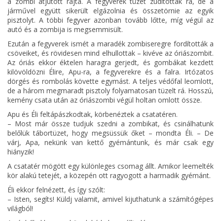
a zombi átjutott rajta. A fegyverek tüzet zúdítottak rá, de a
járművel együtt sikerült elgázolnia és összetörnie az egyik
pisztolyt. A többi fegyver azonban tovább lőtte, míg végül az
autó és a zombija is megsemmisült.
Ezután a fegyverek ismét a maradék zombiseregre fordították a
csöveiket, és rövidesen mind elhullottak – kivéve az óriászombit.
Az óriás ekkor éktelen haragra gerjedt, és gombákat kezdett
kilövöldözni Élire, Apu-ra, a fegyverekre és a falra. Irtózatos
dörgés és rombolás követte egymást. A teljes védőfal leomlott,
de a három megmaradt pisztoly folyamatosan tüzelt rá. Hosszú,
kemény csata után az óriászombi végül holtan omlott össze.
Apu és Éli feltápászkodtak, körbenéztek a csatatéren.
– Most már össze tudjuk szedni a zombikat, és csinálhatunk
belőlük tábortüzet, hogy megsüssük őket – mondta Éli. – De
várj, Apa, nekünk van kettő gyémántunk, és már csak egy
hiányzik!
A csatatér mögött egy különleges csomag állt. Amikor leemelték
kör alakú tetejét, a közepén ott ragyogott a harmadik gyémánt.
Éli ekkor felnézett, és így szólt:
– Isten, segíts! Küldj valamit, amivel kijuthatunk a számítógépes
világból!