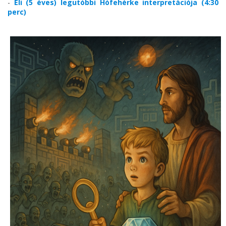
-
Éli (5 éves) legutóbbi Hófehérke interpretációja (4:30
perc)