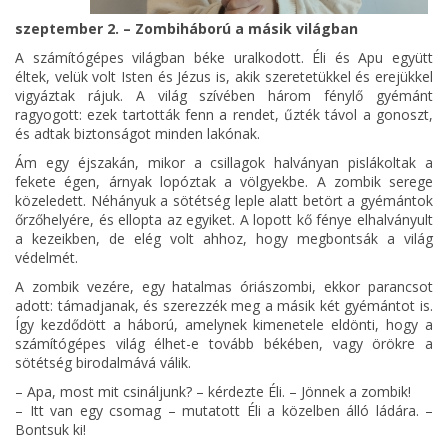
szeptember 2. – Zombiháború a másik világban
A számítógépes világban béke uralkodott. Éli és Apu együtt
éltek, velük volt Isten és Jézus is, akik szeretetükkel és erejükkel
vigyáztak rájuk. A világ szívében három fénylő gyémánt
ragyogott: ezek tartották fenn a rendet, űzték távol a gonoszt,
és adtak biztonságot minden lakónak.
Ám egy éjszakán, mikor a csillagok halványan pislákoltak a
fekete égen, árnyak lopóztak a völgyekbe. A zombik serege
közeledett. Néhányuk a sötétség leple alatt betört a gyémántok
őrzőhelyére, és ellopta az egyiket. A lopott kő fénye elhalványult
a kezeikben, de elég volt ahhoz, hogy megbontsák a világ
védelmét.
A zombik vezére, egy hatalmas óriászombi, ekkor parancsot
adott: támadjanak, és szerezzék meg a másik két gyémántot is.
Így kezdődött a háború, amelynek kimenetele eldönti, hogy a
számítógépes világ élhet-e tovább békében, vagy örökre a
sötétség birodalmává válik.
– Apa, most mit csináljunk? – kérdezte Éli. – Jönnek a zombik!
– Itt van egy csomag – mutatott Éli a közelben álló ládára. –
Bontsuk ki!