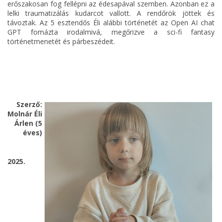
erőszakosan fog fellépni az édesapával szemben. Azonban ez a
lelki traumatizálás kudarcot vallott. A rendőrök jöttek és
távoztak. Az 5 esztendős Éli alábbi történetét az Open AI chat
GPT fomázta irodalmivá, megőrizve a sci-fi fantasy
történetmenetét és párbeszédeit.
Szerző:
Molnár Éli
Árlen (5
éves)
2025.