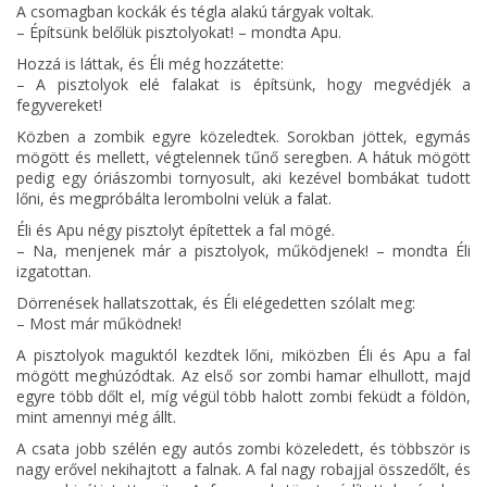
A csomagban kockák és tégla alakú tárgyak voltak.
– Építsünk belőlük pisztolyokat! – mondta Apu.
Hozzá is láttak, és Éli még hozzátette:
– A pisztolyok elé falakat is építsünk, hogy megvédjék a
fegyvereket!
Közben a zombik egyre közeledtek. Sorokban jöttek, egymás
mögött és mellett, végtelennek tűnő seregben. A hátuk mögött
pedig egy óriászombi tornyosult, aki kezével bombákat tudott
lőni, és megpróbálta lerombolni velük a falat.
Éli és Apu négy pisztolyt építettek a fal mögé.
– Na, menjenek már a pisztolyok, működjenek! – mondta Éli
izgatottan.
Dörrenések hallatszottak, és Éli elégedetten szólalt meg:
– Most már működnek!
A pisztolyok maguktól kezdtek lőni, miközben Éli és Apu a fal
mögött meghúzódtak. Az első sor zombi hamar elhullott, majd
egyre több dőlt el, míg végül több halott zombi feküdt a földön,
mint amennyi még állt.
A csata jobb szélén egy autós zombi közeledett, és többször is
nagy erővel nekihajtott a falnak. A fal nagy robajjal összedőlt, és