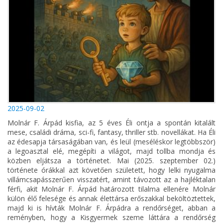
2025-09-02
Molnár F. Árpád kisfia, az 5 éves Éli ontja a spontán kitalált
mese, családi dráma, sci-fi, fantasy, thriller stb. novellákat. Ha Éli
az édesapja társaságában van, és leül (meséléskor legtöbbször)
a legoasztal elé, megépíti a világot, majd tollba mondja és
közben eljátsza a történetet. Mai (2025. szeptember 02.)
története órákkal azt követően született, hogy lelki nyugalma
villámcsapásszerűen visszatért, amint távozott az a hajléktalan
férfi, akit Molnár F. Árpád határozott tilalma ellenére Molnár
külön élő felesége és annak élettársa erőszakkal beköltöztettek,
majd ki is hívták Molnár F. Árpádra a rendőrséget, abban a
reményben, hogy a Kisgyermek szeme láttára a rendőrség