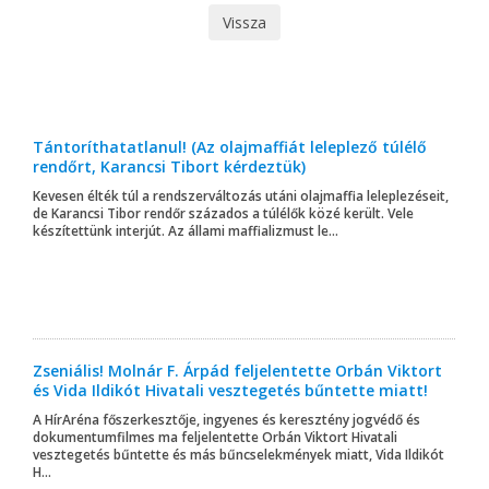
Vissza
Tántoríthatatlanul! (Az olajmaffiát leleplező túlélő
rendőrt, Karancsi Tibort kérdeztük)
Kevesen élték túl a rendszerváltozás utáni olajmaffia leleplezéseit,
de Karancsi Tibor rendőr százados a túlélők közé került. Vele
készítettünk interjút. Az állami maffializmust le...
Zseniális! Molnár F. Árpád feljelentette Orbán Viktort
és Vida Ildikót Hivatali vesztegetés bűntette miatt!
A HírAréna főszerkesztője, ingyenes és keresztény jogvédő és
dokumentumfilmes ma feljelentette Orbán Viktort Hivatali
vesztegetés bűntette és más bűncselekmények miatt, Vida Ildikót
H...