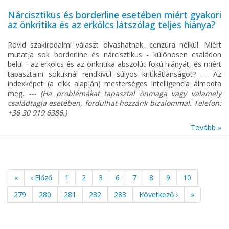
Nárcisztikus és borderline esetében miért gyakori
az önkritika és az erkölcs látszólag teljes hiánya?
Rövid szakirodalmi választ olvashatnak, cenzúra nélkül. Miért
mutatja sok borderline és nárcisztikus - különösen családon
belül - az erkölcs és az önkritika abszolút fokú hiányát, és miért
tapasztalni sokuknál rendkívül súlyos kritikátlanságot? --- Az
indexképet (a cikk alapján) mesterséges intelligencia álmodta
meg.
--- (Ha problémákat tapasztal önmaga vagy valamely
családtagja esetében, fordulhat hozzánk bizalommal. Telefon:
+36 30 919 6386.)
Tovább »
«
‹ Előző
1
2
3
6
7
8
9
10
279
280
281
282
283
Következő ›
»