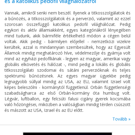
és a katolikus pedofil világhálózatról
Vannak, amikről senki nem beszél. Ilyenek a titkosszolgálatok és
a bűnözés, a titkosszolgálatok és a perverzió, valamint az ezzel
szorosan összefüggő katolikus pedofil világhálózat. Pedig
egykori és aktív államiakként, egyes kategóriákról lényegében
mind tudunk, akik bármiféle értékelhető módon a cégen belül
voltak. Akik pedig - bármilyen előjellel - nemzetközi vizekre
kerültek, azzal is mindannyian szembesültek, hogy az Egyesült
Államok mindig meghatározó híve, védelmezője és gyámja volt
mind az egyházi pedofíliának - legyen az magyar, amerikai vagy
globális elkövetés és hálózat -, mind pedig a lokális és globális
titkosszolgálati szodomai és sátáni perverzióknak és teljes
spektrumú bűnözésnek. Az egyes magyar ügyekbe pedig
legnagyobb súllyal mindig az USA, az EU, valamint Izrael volt
képes beleszólni - kormánytól függetlenül. Orbán függetlenségi
szabadságharca az első Orbán-kormány óta humbug volt.
Légvár, luftballon, egy felcsúti falusi cigány gyerek kocsmába
való hőzöngései, miközben a valóságban mindig térden csúszott
és mászott az USA, Izrael és az EU előtt.
Tovább »