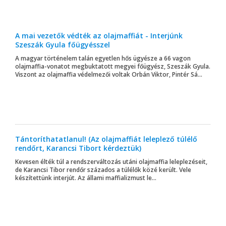
A mai vezetők védték az olajmaffiát - Interjúnk
Szeszák Gyula főügyésszel
A magyar történelem talán egyetlen hős ügyésze a 66 vagon
olajmaffia-vonatot megbuktatott megyei főügyész, Szeszák Gyula.
Viszont az olajmaffia védelmezői voltak Orbán Viktor, Pintér Sá...
Tántoríthatatlanul! (Az olajmaffiát leleplező túlélő
rendőrt, Karancsi Tibort kérdeztük)
Kevesen élték túl a rendszerváltozás utáni olajmaffia leleplezéseit,
de Karancsi Tibor rendőr százados a túlélők közé került. Vele
készítettünk interjút. Az állami maffializmust le...