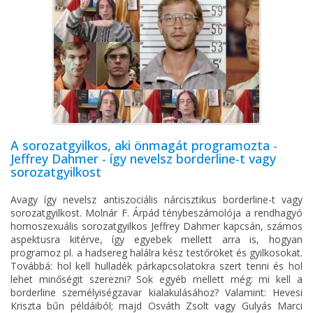
A sorozatgyilkos, aki önmagát programozta -
Jeffrey Dahmer - így nevelsz borderline-t vagy
sorozatgyilkost
Avagy így nevelsz antiszociális nárcisztikus borderline-t vagy
sorozatgyilkost. Molnár F. Árpád ténybeszámolója a rendhagyó
homoszexuális sorozatgyilkos Jeffrey Dahmer kapcsán, számos
aspektusra kitérve, így egyebek mellett arra is, hogyan
programoz pl. a hadsereg halálra kész testőröket és gyilkosokat.
Továbbá: hol kell hulladék párkapcsolatokra szert tenni és hol
lehet minőségit szerezni? Sok egyéb mellett még: mi kell a
borderline személyiségzavar kialakulásához? Valamint: Hevesi
Kriszta bűn példáiból; majd Osváth Zsolt vagy Gulyás Marci