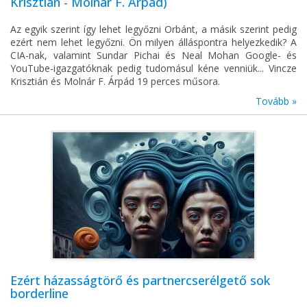
Krisztián - Molnár F. Árpád)
Az egyik szerint így lehet legyőzni Orbánt, a másik szerint pedig
ezért nem lehet legyőzni. Ön milyen álláspontra helyezkedik? A
CIA-nak, valamint Sundar Pichai és Neal Mohan Google- és
YouTube-igazgatóknak pedig tudomásul kéne venniük... Vincze
Krisztián és Molnár F. Árpád 19 perces műsora.
Tovább »
Ezért házasságtörő és partnercserélgető sok
borderline