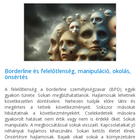
Borderline és felelőtlenség, manipuláció, okolás,
önsértés
A felelőtlenség a borderline személyiségzavar (BPD) egyik
gyakori tünete. Sokan megbízhatatlanok. Hajlamosak lehetnek
következetlen döntésekre. Nehezen tudják előre látni és
megérteni a tetteik következményeit. Sokszor másokat
hibáztatnak a következményekért. Cselekedeteik másokra
gyakorolt hatásait nem értik vagy nem is érdekli őket. Sokuk
manipulatív. A megbocsátással sokuk visszaél. Kapcsolataikat jó
néhányuk hajlamos kihasználni. Sokan kettős életet élnek.
Önsértésre hajlamosak. Bajaik okait sokuk a környezetükre