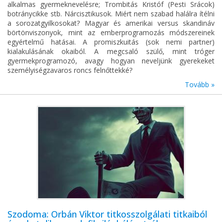
alkalmas gyermeknevelésre; Trombitás Kristóf (Pesti Srácok)
botránycikke stb. Nárcisztikusok. Miért nem szabad halálra ítélni
a sorozatgyilkosokat? Magyar és amerikai versus skandináv
börtönviszonyok, mint az emberprogramozás módszereinek
egyértelmű hatásai. A promiszkuitás (sok nemi partner)
kialakulásának okaiból. A megcsaló szülő, mint tróger
gyermekprogramozó, avagy hogyan neveljünk gyerekeket
személyiségzavaros roncs felnőttekké?
Tovább »
Szodoma: Orbán Viktor titkosszolgálati titkaiból