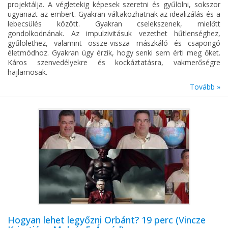
projektálja. A végletekig képesek szeretni és gyűlölni, sokszor
ugyanazt az embert. Gyakran váltakozhatnak az idealizálás és a
lebecsülés között. Gyakran cselekszenek, mielőtt
gondolkodnának. Az impulzivitásuk vezethet hűtlenséghez,
gyűlölethez, valamint össze-vissza mászkáló és csapongó
életmódhoz. Gyakran úgy érzik, hogy senki sem érti meg őket.
Káros szenvedélyekre és kockáztatásra, vakmerőségre
hajlamosak.
Tovább »
Hogyan lehet legyőzni Orbánt? 19 perc (Vincze