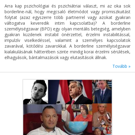
Arra kap pszichológiai és pszichiátriai választ, mi az oka sok
borderline-nál, hogy megcsaló életmódot vagy promiszkuitást
folytat (azaz egyszerre több partnerrel vagy azokat gyakran
váltogatva keveredik intim kapcsolatba)? A borderline
személyiségzavar (BPD) egy olyan mentális betegség, amelyben
gyakran küzdenek instabil önérzettel, érzelmi instabilitással,
impulzív viselkedéssel, valamint a személyes kapcsolatok
zavarával, kötődési zavarokkal. A borderline személyiségzavar
kialakulásának hátterében szinte mindig korai érzelmi sérülések,
elhagyások, bántalmazások vagy elutasítások állnak.
Tovább »