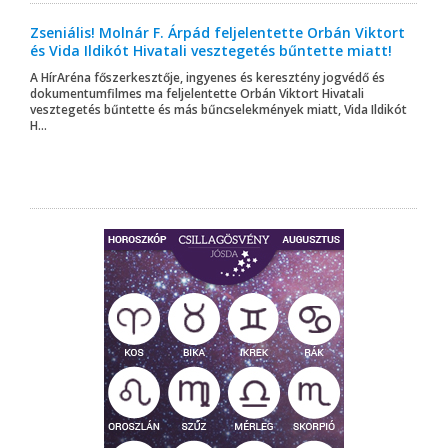
Zseniális! Molnár F. Árpád feljelentette Orbán Viktort
és Vida Ildikót Hivatali vesztegetés bűntette miatt!
A HírAréna főszerkesztője, ingyenes és keresztény jogvédő és
dokumentumfilmes ma feljelentette Orbán Viktort Hivatali
vesztegetés bűntette és más bűncselekmények miatt, Vida Ildikót
H...