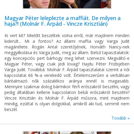
Magyar Péter leleplezte a maffiát. De milyen a
haja?! (Molnár F. Árpád - Vincze Krisztián)
Ki vert kit? Mielőtt beszéltek volna erről, már majdnem minden
kiderült... Mi a fontos? Az állami maffia vagy Varga Judit
magánélete. Rogán Antal szeretőjének, Horváth Nancy-nek
meggyilkolása és Varga Judit, meg az állam. Belső tapasztalatok:
egy koncepciós pert bárhogy meg lehet szervezni. Megváltó-e
Magyar Péter, vagy csak jedi lovag? Hajdu Péter Frizbijében
Varga Judit. Továbbá: Molnár F. Árpád tapasztalatai szerint a női
kapcsolatai 66 %-a verekedő volt. Értelemszerűen a verbálisan
bántalmazó nők százalékos aránya ennél is magasabb.
Mennyire szakmai dolog bármikor férfi erőszakról beszélni, vagy
pedig általában kellene kapcsolaton belüli erőszakról beszélni?
Vincze Krisztián és Molnár F. Árpád műsora, mint majdnem
mindig, ezúttal is olyan dolgokkal, amikről aki tud, semmit nem
beszél.
Tovább »