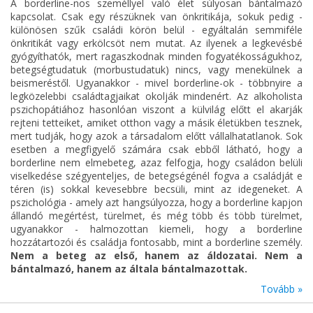
A borderline-nos személlyel való élet súlyosan bántalmazó
kapcsolat. Csak egy részüknek van önkritikája, sokuk pedig -
különösen szűk családi körön belül - egyáltalán semmiféle
önkritikát vagy erkölcsöt nem mutat. Az ilyenek a legkevésbé
gyógyíthatók, mert ragaszkodnak minden fogyatékosságukhoz,
betegségtudatuk (morbustudatuk) nincs, vagy menekülnek a
beismeréstől. Ugyanakkor - mivel borderline-ok - többnyire a
legközelebbi családtagjaikat okolják mindenért. Az alkoholista
pszichopátiához hasonlóan viszont a külvilág előtt el akarják
rejteni tetteiket, amiket otthon vagy a másik életükben tesznek,
mert tudják, hogy azok a társadalom előtt vállalhatatlanok. Sok
esetben a megfigyelő számára csak ebből látható, hogy a
borderline nem elmebeteg, azaz felfogja, hogy családon belüli
viselkedése szégyenteljes, de betegségénél fogva a családját e
téren (is) sokkal kevesebbre becsüli, mint az idegeneket. A
pszichológia - amely azt hangsúlyozza, hogy a borderline kapjon
állandó megértést, türelmet, és még több és több türelmet,
ugyanakkor - halmozottan kiemeli, hogy a borderline
hozzátartozói és családja fontosabb, mint a borderline személy.
Nem a beteg az első, hanem az áldozatai. Nem a
bántalmazó, hanem az általa bántalmazottak.
Tovább »