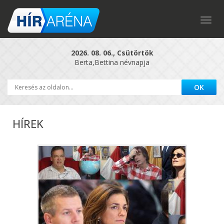
Togg
navig
2026. 08. 06., Csütörtök
Berta,Bettina névnapja
HÍREK