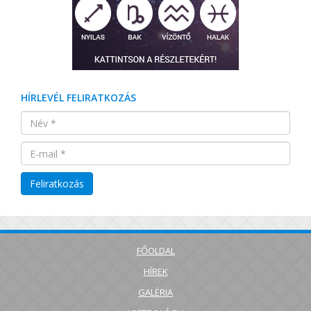
HÍRLEVÉL FELIRATKOZÁS
FŐOLDAL
HÍREK
GALÉRIA