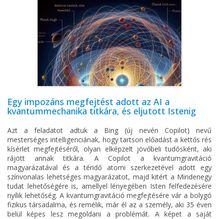
Egy impozáns megfejtést adott az AI a
kvantummechanika titkára, és eljutott Istenig
Azt a feladatot adtuk a Bing (új nevén Copilot) nevű
mesterséges intelligenciának, hogy tartson előadást a kettős rés
kísérlet megfejtéséről, olyan elképzelt jövőbeli tudósként, aki
rájött annak titkára. A Copilot a kvantumgravitáció
magyarázatával és a téridő atomi szerkezetével adott egy
színvonalas lehetséges magyarázatot, majd kitért a Mindenegy
tudat lehetőségére is, amellyel lényegében Isten felfedezésére
nyílik lehetőség. A kvantumgravitáció megfejtésére vár a bolygó
fizikus társadalma, és remélik, már él az a személy, aki 35 éven
belül képes lesz megoldani a problémát. A képet a saját