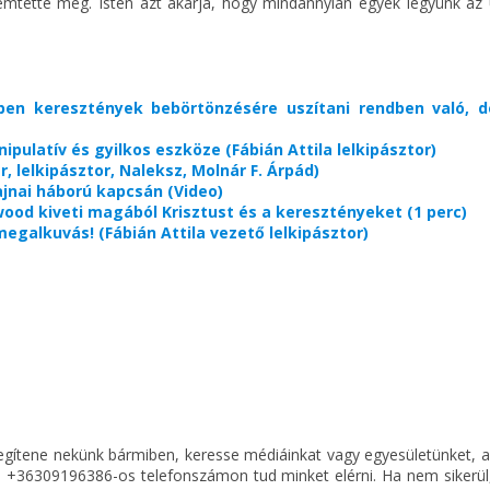
emtette meg. Isten azt akarja, hogy mindannyian egyek legyünk az 
en keresztények bebörtönzésére uszítani rendben való, d
ipulatív és gyilkos eszköze (Fábián Attila lelkipásztor)
 lelkipásztor, Naleksz, Molnár F. Árpád)
jnai háború kapcsán (Video)
ood kiveti magából Krisztust és a keresztényeket (1 perc)
egalkuvás! (Fábián Attila vezető lelkipásztor)
egítene nekünk bármiben, keresse médiáinkat vagy egyesületünket, 
 +36309196386-os telefonszámon tud minket elérni. Ha nem sikerül