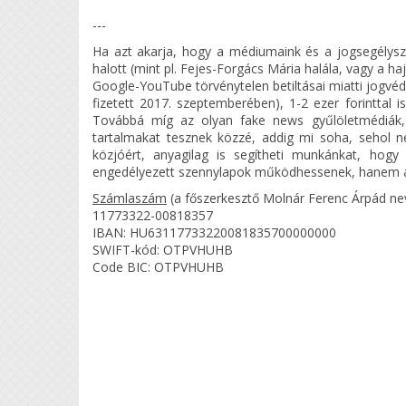
---
Ha azt akarja, hogy a médiumaink és a jogsegélysz
halott (mint pl. Fejes-Forgács Mária halála, vagy a ha
Google-YouTube törvénytelen betiltásai miatti jogvéd
fizetett 2017. szeptemberében), 1-2 ezer forintt
Továbbá míg az olyan fake news gyűlöletmédiák
tartalmakat tesznek közzé, addig mi soha, sehol nem
közjóért, anyagilag is segítheti munkánkat, hog
engedélyezett szennylapok működhessenek, hanem az
Számlaszám
(a főszerkesztő Molnár Ferenc Árpád ne
11773322-00818357
IBAN: HU63117733220081835700000000
SWIFT-kód: OTPVHUHB
Code BIC: OTPVHUHB