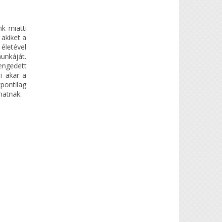
k miatti
 akiket a
 életével
unkáját.
engedett
i akar a
pontilag
hatnak.