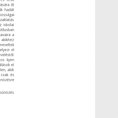
tására őt
ők hadát
kosságai
zaklatás
 iskolai
tílusban
avaira a
, akikhez
neveltek
lyezi el
eléstől.
os ilyen
álások el
len, akik
 csak és
űnözésre
 bűnözés