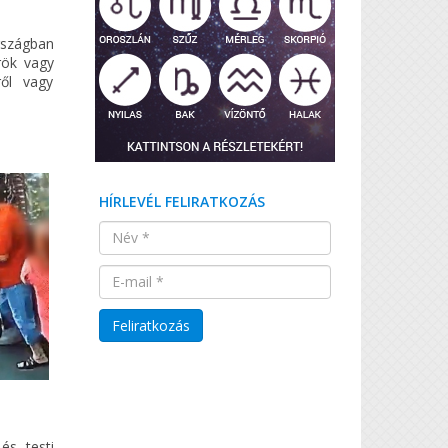
országban
rök vagy
ről vagy
HÍRLEVÉL FELIRATKOZÁS
és testi