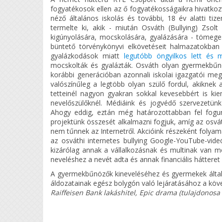
fogyatékosok ellen az ő fogyatékosságaikra hivatkozv
néző általános iskolás és további, 18 év alatti t
termelte ki, akik - miután Osváth (Bullying) Zsol
kigúnyolására, mocskolására, gyalázására - tömeges
büntető törvénykönyvi elkövetéseit halmazatokban 
gyalázkodások miatt
legutóbb öngyilkos lett és m
mocskolták és gyalázták. Osváth olyan gyermekbűnöző
korábbi generációban azonnali iskolai igazgatói megro
valószínűleg a legtöbb olyan szülő fordul, akiknek 
tetteinél nagyon gyakran sokkal kevesebbért is kie
nevelőszülőknél. Médiáink és jogvédő szervezetün
Ahogy eddig, eztán még határozottabban fel fogunk
projektünk összesét alkalmazni fogjuk, amíg az osvá
nem tűnnek az Internetről. Akcióink részeként folyama
az osváthi internetes bullying Google-YouTube-videó
kizárólag annak a vállalkozásnak és multinak van 
neveléshez a nevét adta és annak financiális hátteret b
A gyermekbűnözők kineveléséhez és gyermekek által 
áldozatainak egész bolygón való lejáratásához a köv
Raiffeisen Bank lakáshitel, Epic drama (tulajdonosa 