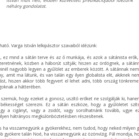
István múlt heti, élőben közvetített prédikációjából idézünk
néhány gondolatot.
ató. Varga István lelkipásztor szavaiból idézünk:
k, ez mind a sátán terve és az ő munkája, és azok a sátánista erők,
zeretnének, közben a háborút szítják; hiszen az ördögnek, a sátán
minél nagyobb legyen a gyűlölet az emberek között. A sátánnak nem
, amit ma látunk, és van talán egy ilyen globalista elit, akiknek ne
st, hiszen akkor több fegyvert el lehet adni, több ország tönkreme
goknak a hátterében.
 a szemük, hogy ezeket a gonosz, uszító erőket ne szolgálják ki, han
ékességet szerezni. Ez a sátán eszköze, hogy a gyűlöletet szít
agy a cigányt, vagy a zsidót, vagy sorolhatnánk tovább, ugye ez
milyen hátrányos megkülönböztetésben részesítenek.
 és ha visszamegyünk a gyökerekhez, nem tudod, hogy neked milyen 
őbb gyökere talán Noé, ha visszamegyünk az özönvízig. Pál mondja, h