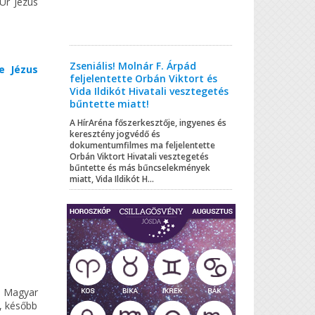
Úr Jézus
Zseniális! Molnár F. Árpád
e Jézus
feljelentette Orbán Viktort és
Vida Ildikót Hivatali vesztegetés
bűntette miatt!
A HírAréna főszerkesztője, ingyenes és
keresztény jogvédő és
dokumentumfilmes ma feljelentette
Orbán Viktort Hivatali vesztegetés
bűntette és más bűncselekmények
miatt, Vida Ildikót H...
a Magyar
, később