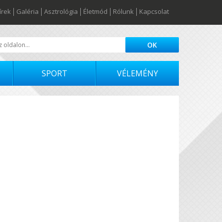
írek
Galéria
Asztrológia
Életmód
Rólunk
Kapcsolat
SPORT
VÉLEMÉNY