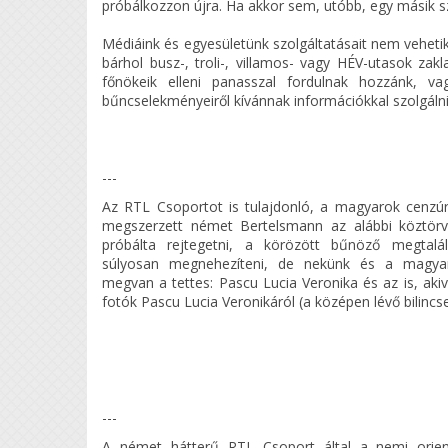
próbálkozzon újra. Ha akkor sem, utóbb, egy másik sz
Médiáink és egyesületünk szolgáltatásait nem veheti
bárhol busz-, troli-, villamos- vagy HÉV-utasok zak
főnökeik elleni panasszal fordulnak hozzánk, va
bűncselekményeiről kívánnak információkkal szolgálni 
---
Az RTL Csoportot is tulajdonló, a magyarok cenzú
megszerzett német Bertelsmann az alábbi köztör
próbálta rejtegetni, a körözött bűnöző megtalál
súlyosan megnehezíteni, de nekünk és a magya
megvan a tettes: Pascu Lucia Veronika és az is, akiv
fotók Pascu Lucia Veronikáról (a középen lévő bilincs
---
A német hátterű RTL Csoport által a nemi orientá