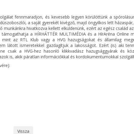
olgálat fennmaradjon, és kevesebb legyen körülöttünk a spórolásun
jdúszoboszlói, a saját gyerekét kivégző, majd öngyilkos lett házaspár,
ő munkánkra hivatkozva kellett elküldenünk, ezért az egész család az
al is támogathatja a HÍRHÁTTÉR MULTIMÉDIA és a HírAréna Online m
, mint az RTL Klub vagy a HVG hazugságokat és államilag meg
 látott ismeretekkel gazdagítjuk a lakosságot. Ezért (is) aki tenn
y ne csak a HVG-hez hasonló klikkvadász hazugsággyárak és köz
ok is, akik páratlan információkkal és kordokumentumokkal szolgál
vére):
Vissza