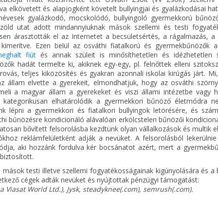
a elkövetett és alapjogként követelt bullyingjai és gyalázkodásai ha
izenévesek gyalázkodó, mocskolódó, bullyingoló gyermekkorú bűnöz
t zöld utat adott mindannyiuknak mások szellemi és testi fogyaté
en árasztották el az Internetet a becsületsértés, a rágalmazás, a 
kimerítve. Ezen belül az osváthi fiatalkorú és gyermekbűnözők az
eghalt fiút
és annak szüleit is minősíthetetlen és idézhetetlen s
k hadát termelte ki, akiknek egy-egy, pl. felnőttek elleni szitoksz
vás, teljes kiközösítés és gyakran azonnali iskolai kirúgás járt. Mi
az állam elvette a gyerekeit, elmondhatjuk, hogy az osváthi szörny
meli a magyar állam a gyerekeket és viszi állami intézetbe vagy he
k kategorikusan elhatárolódik a gyermekkori bűnöző életmódra nev
 lépni a gyermekkori és fiatalkori bullyingok letörésére, és szám
thi bűnözésre kondicionáló alávalóan erkölcstelen bűnözői kondicion
tosan bővített felsorolásba kezdtünk olyan vállalkozások és multik el
khoz reklámfelületként adják a nevüket. A felsorolásból lekerülnie
módja, aki hozzánk fordulva kér bocsánatot azért, mert a gyermekb
iztosított.
mások testi illetve szellemi fogyatékosságainak kigúnyolására és a
etkező cégek adták nevüket és nyújtottak pénzügyi támogatást:
a Viasat World Ltd.), Jysk, steadyknee(.com), semrush(.com).