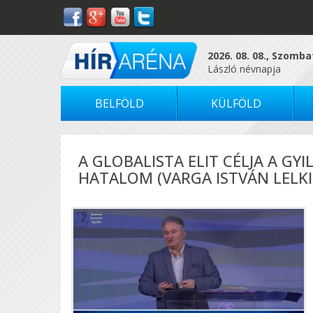
2026. 08. 08., Szomba
László névnapja
BELFÖLD
KÜLFÖLD
A GLOBALISTA ELIT CÉLJA A GY
HATALOM (VARGA ISTVÁN LELK