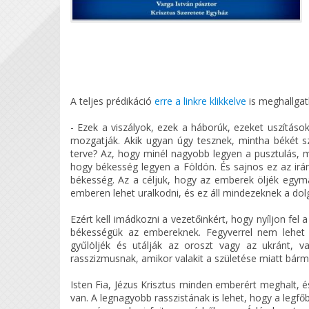
A teljes prédikáció
erre a linkre klikkelve
is meghallgath
- Ezek a viszályok, ezek a háborúk, ezeket uszításo
mozgatják. Akik ugyan úgy tesznek, mintha békét s
terve? Az, hogy minél nagyobb legyen a pusztulás, 
hogy békesség legyen a Földön. És sajnos ez az irány
békesség. Az a céljuk, hogy az emberek öljék egymá
emberen lehet uralkodni, és ez áll mindezeknek a dol
Ezért kell imádkozni a vezetőinkért, hogy nyíljon fel
békességük az embereknek. Fegyverrel nem lehet b
gyűlöljék és utálják az oroszt vagy az ukránt, v
rasszizmusnak, amikor valakit a születése miatt bár
Isten Fia, Jézus Krisztus minden emberért meghalt,
van. A legnagyobb rasszistának is lehet, hogy a legf