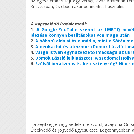
az egész emberi fajt egy vérből, azaz Ádámban ter
Krisztusban, és ebben akar bennünket használni.
A kapcsolódó irodalomból:
1.
A Google-YouTube szerint az LMBTQ nevéb
idézése könnyen betiltásokat von maga után
2.
A háború oldalai és a média, mint a Sátán man
3.
Amerikai hit és ateizmus (Dömök László tanár,
4.
Varga István egyházvezető imádsága az ukra
5.
Dömök László lelkipásztor: A szodomai Hollyw
6.
Szélsőliberalizmus és kereszténység? Nincs m
---
Ha segítségre vagy védelemre szorul, avagy ha Ön s
Érdekvédő és Jogvédő Egyesületet. Legkönnyebben a