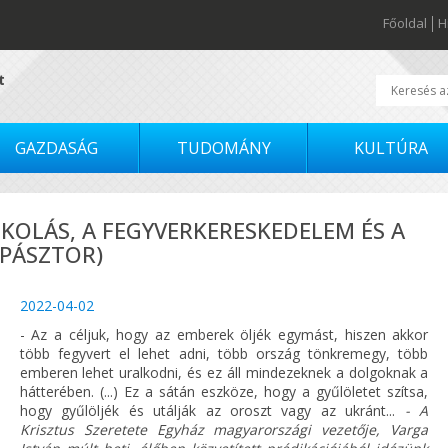
Főoldal
H
t
GAZDASÁG
TUDOMÁNY
KULTÚRA
ILKOLÁS, A FEGYVERKERESKEDELEM ÉS A
IPÁSZTOR)
2022-04-02
- Az a céljuk, hogy az emberek öljék egymást, hiszen akkor
több fegyvert el lehet adni, több ország tönkremegy, több
emberen lehet uralkodni, és ez áll mindezeknek a dolgoknak a
hátterében. (...) Ez a sátán eszköze, hogy a gyűlöletet szítsa,
hogy gyűlöljék és utálják az oroszt vagy az ukránt...
- A
Krisztus Szeretete Egyház magyarországi vezetője, Varga