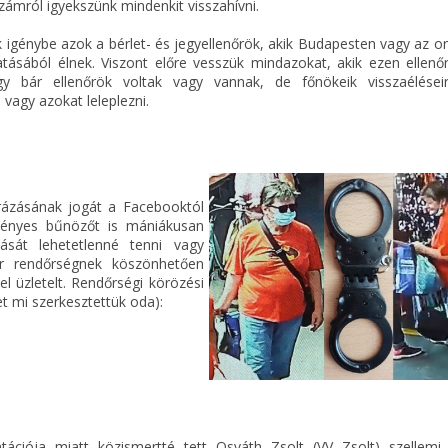
ámról igyekszünk mindenkit visszahívni.
k igénybe azok a bérlet- és jegyellenőrök, akik Budapesten vagy az 
latásából élnek. Viszont előre vesszük mindazokat, akik ezen ellenő
gy bár ellenőrök voltak vagy vannak, de főnökeik visszaélései
vagy azokat leleplezni.
rázásának jogát a Facebooktól
vényes bűnözőt is mániákusan
ását lehetetlenné tenni vagy
r rendőrségnek köszönhetően
el üzletelt. Rendőrségi körözési
et mi szerkesztettük oda):
ciója miatt közismertté tett Osváth Zsolt (VV Zsolt) szellemi 