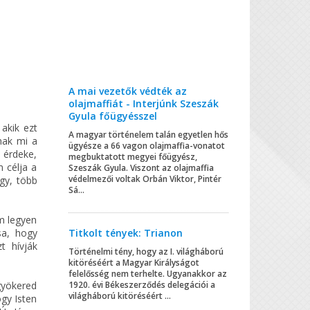
A mai vezetők védték az
olajmaffiát - Interjúnk Szeszák
Gyula főügyésszel
 akik ezt
A magyar történelem talán egyetlen hős
nak mi a
ügyésze a 66 vagon olajmaffia-vonatot
 érdeke,
megbuktatott megyei főügyész,
m célja a
Szeszák Gyula. Viszont az olajmaffia
védelmezői voltak Orbán Viktor, Pintér
gy, több
Sá...
em legyen
sa, hogy
Titkolt tények: Trianon
t hívják
Történelmi tény, hogy az I. világháború
kitöréséért a Magyar Királyságot
felelősség nem terhelte. Ugyanakkor az
gyökered
1920. évi Békeszerződés delegációi a
világháború kitöréséért ...
ogy Isten