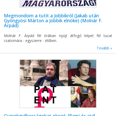
Megmondom a tutit a Jobbikról (Jakab után
Gyöngyösi Márton a Jobbik elnöke) (Molnár F.
Árpád)
Molnár F. Árpád fél órában nyújt átfogó képet fél tucat
csatornára - egyszerre - élőben.
Tovább »
Gyerekgyilkosságokat okozó állami és civil