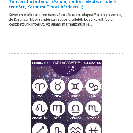
Tántoríthatatlanul! (Az olajmaffiát leleplező túlélő
rendőrt, Karancsi Tibort kérdeztük)
Kevesen élték túl a rendszerváltozás utáni olajmaffia leleplezéseit,
de Karancsi Tibor rendőr százados a túlélők közé került. Vele
készítettünk interjút. Az állami maffializmust le...