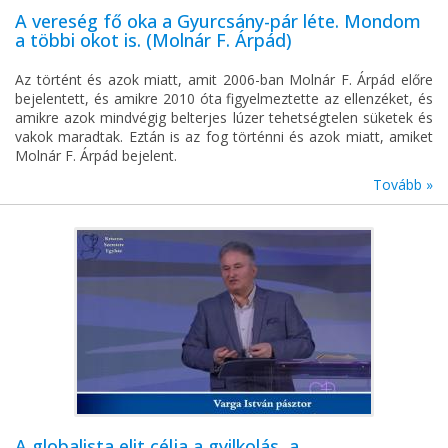
A vereség fő oka a Gyurcsány-pár léte. Mondom
a többi okot is. (Molnár F. Árpád)
Az történt és azok miatt, amit 2006-ban Molnár F. Árpád előre
bejelentett, és amikre 2010 óta figyelmeztette az ellenzéket, és
amikre azok mindvégig belterjes lúzer tehetségtelen süketek és
vakok maradtak. Eztán is az fog történni és azok miatt, amiket
Molnár F. Árpád bejelent.
Tovább »
A globalista elit célja a gyilkolás, a