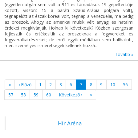
(egyetlen afgán sem volt a 911-es támadások 19 gépeltérítője
között, viszont 15 a baráti Szaúd-Arábia polgára volt),
tegnapelőtt az észak-koreai volt, tegnap a venezuelai, ma pedig
az oroszok. Ahogy az amerikai multik vélt anyagi és hatalmi
érdekei megkívánják. Holnap ki következik? Közben szorgosan
fejlesztik és értékesítik az oroszoknak a fegyvereket és
fegyveralkatrészeket; de erről egyik médiában sem hallhatott,
mert személyes ismeretségek kellenek hozzá...
Tovább »
«
‹ Előző
1
2
3
6
7
8
9
10
56
57
58
59
60
Következő ›
»
Hír Aréna