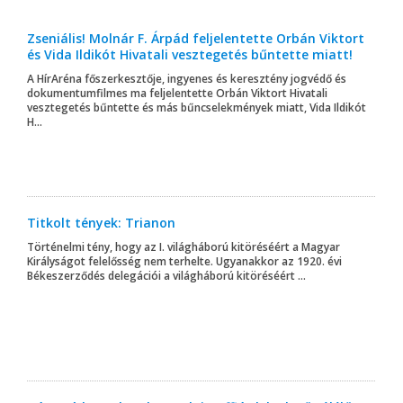
Zseniális! Molnár F. Árpád feljelentette Orbán Viktort
és Vida Ildikót Hivatali vesztegetés bűntette miatt!
A HírAréna főszerkesztője, ingyenes és keresztény jogvédő és
dokumentumfilmes ma feljelentette Orbán Viktort Hivatali
vesztegetés bűntette és más bűncselekmények miatt, Vida Ildikót
H...
Titkolt tények: Trianon
Történelmi tény, hogy az I. világháború kitöréséért a Magyar
Királyságot felelősség nem terhelte. Ugyanakkor az 1920. évi
Békeszerződés delegációi a világháború kitöréséért ...