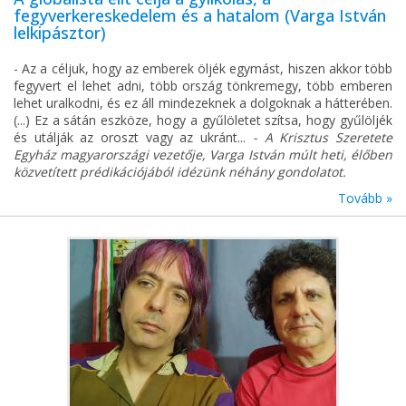
fegyverkereskedelem és a hatalom (Varga István
lelkipásztor)
- Az a céljuk, hogy az emberek öljék egymást, hiszen akkor több
fegyvert el lehet adni, több ország tönkremegy, több emberen
lehet uralkodni, és ez áll mindezeknek a dolgoknak a hátterében.
(...) Ez a sátán eszköze, hogy a gyűlöletet szítsa, hogy gyűlöljék
és utálják az oroszt vagy az ukránt...
- A Krisztus Szeretete
Egyház magyarországi vezetője, Varga István múlt heti, élőben
közvetített prédikációjából idézünk néhány gondolatot.
Tovább »