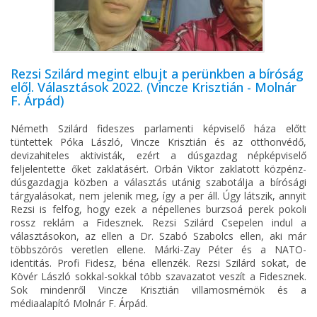
Rezsi Szilárd megint elbujt a perünkben a bíróság
elől. Választások 2022. (Vincze Krisztián - Molnár
F. Árpád)
Németh Szilárd fideszes parlamenti képviselő háza előtt
tüntettek Póka László, Vincze Krisztián és az otthonvédő,
devizahiteles aktivisták, ezért a dúsgazdag népképviselő
feljelentette őket zaklatásért. Orbán Viktor zaklatott közpénz-
dúsgazdagja közben a választás utánig szabotálja a bírósági
tárgyalásokat, nem jelenik meg, így a per áll. Úgy látszik, annyit
Rezsi is felfog, hogy ezek a népellenes burzsoá perek pokoli
rossz reklám a Fidesznek. Rezsi Szilárd Csepelen indul a
választásokon, az ellen a Dr. Szabó Szabolcs ellen, aki már
többszörös veretlen ellene. Márki-Zay Péter és a NATO-
identitás. Profi Fidesz, béna ellenzék. Rezsi Szilárd sokat, de
Kövér László sokkal-sokkal több szavazatot veszít a Fidesznek.
Sok mindenről Vincze Krisztián villamosmérnök és a
médiaalapító Molnár F. Árpád.