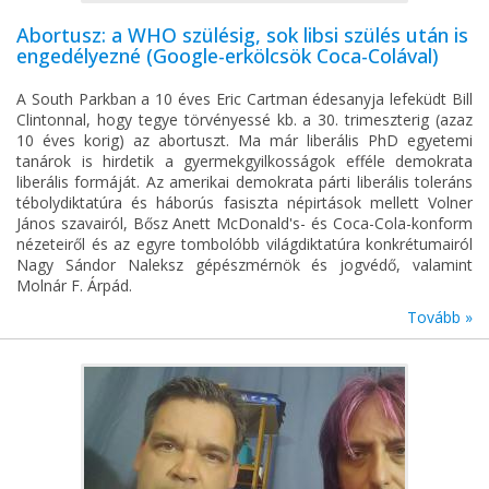
Abortusz: a WHO szülésig, sok libsi szülés után is
engedélyezné (Google-erkölcsök Coca-Colával)
A South Parkban a 10 éves Eric Cartman édesanyja lefeküdt Bill
Clintonnal, hogy tegye törvényessé kb. a 30. trimeszterig (azaz
10 éves korig) az abortuszt. Ma már liberális PhD egyetemi
tanárok is hirdetik a gyermekgyilkosságok efféle demokrata
liberális formáját. Az amerikai demokrata párti liberális toleráns
tébolydiktatúra és háborús fasiszta népirtások mellett Volner
János szavairól, Bősz Anett McDonald's- és Coca-Cola-konform
nézeteiről és az egyre tombolóbb világdiktatúra konkrétumairól
Nagy Sándor Naleksz gépészmérnök és jogvédő, valamint
Molnár F. Árpád.
Tovább »