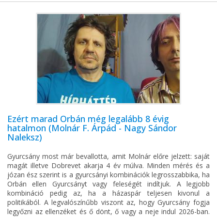
Ezért marad Orbán még legalább 8 évig
hatalmon (Molnár F. Árpád - Nagy Sándor
Naleksz)
Gyurcsány most már bevallotta, amit Molnár előre jelzett: saját
magát illetve Dobrevet akarja 4 év múlva. Minden mérés és a
józan ész szerint is a gyurcsányi kombinációk legrosszabbika, ha
Orbán ellen Gyurcsányt vagy feleségét indítjuk. A legjobb
kombináció pedig az, ha a házaspár teljesen kivonul a
politikából. A legvalószínűbb viszont az, hogy Gyurcsány fogja
legyőzni az ellenzéket és ő dönt, ő vagy a neje indul 2026-ban.