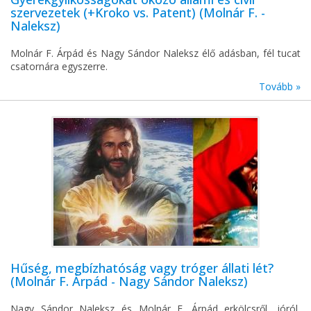
szervezetek (+Kroko vs. Patent) (Molnár F. -
Naleksz)
Molnár F. Árpád és Nagy Sándor Naleksz élő adásban, fél tucat
csatornára egyszerre.
Tovább »
Hűség, megbízhatóság vagy tróger állati lét?
(Molnár F. Árpád - Nagy Sándor Naleksz)
Nagy Sándor Naleksz és Molnár F. Árpád erkölcsről, jóról,