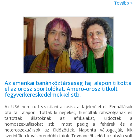
Tovább »
Az amerikai banánköztársaság faji alapon tiltotta
el az orosz sportolókat. Amero-orosz titkolt
fegyverkereskedelmekkel stb.
Az USA nem tud szakítani a fasiszta fajelmélettel. Fennállásuk
óta faji alapon irtottak ki népeket, hurcolták rabszolgának és
tartották állatoknak az afrikaiakat, üldözték a
homoszexuálisokat stb., most pedig a fehérek és a
heteroszexuálisok az üldözöttek. Naponta váltogatják, kik
szerintük a legalsórendűbb fajok. Tegnapelőtt-előtt az afgán volt