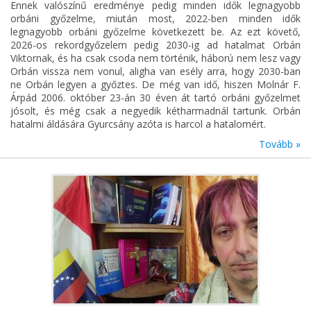
Ennek valószínű eredménye pedig minden idők legnagyobb
orbáni győzelme, miután most, 2022-ben minden idők
legnagyobb orbáni győzelme következett be. Az ezt követő,
2026-os rekordgyőzelem pedig 2030-ig ad hatalmat Orbán
Viktornak, és ha csak csoda nem történik, háború nem lesz vagy
Orbán vissza nem vonul, aligha van esély arra, hogy 2030-ban
ne Orbán legyen a győztes. De még van idő, hiszen Molnár F.
Árpád 2006. október 23-án 30 éven át tartó orbáni győzelmet
jósolt, és még csak a negyedik kétharmadnál tartunk. Orbán
hatalmi áldására Gyurcsány azóta is harcol a hatalomért.
Tovább »