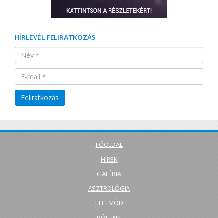
HÍRLEVÉL FELIRATKOZÁS
FŐOLDAL
HÍREK
GALÉRIA
ASZTROLÓGIA
ÉLETMÓD
RÓLUNK