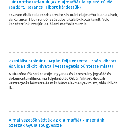
Tántoríthatatlanul! (Az olajmaffiát leleplező túlélő
rendőrt, Karancsi Tibort kérdeztük)
Kevesen élték túl a rendszerváltozás utáni olajmaffia leleplezéseit,
de Karancsi Tibor rendőr százados a túlélők közé került. Vele
készítettünk interjút. Az állami maffializmust le...
Zseniális! Molnár F. Árpád feljelentette Orbán Viktort
és Vida Ildikót Hivatali vesztegetés bűntette miatt!
A HírAréna főszerkesztője, ingyenes és keresztény jogvédő és
dokumentumfilmes ma feljelentette Orbán Viktort Hivatali
vesztegetés bűntette és más bűncselekmények miatt, Vida Ildikót
H...
A mai vezetők védték az olajmaffiát - Interjúnk
Szeszák Gyula főügyésszel