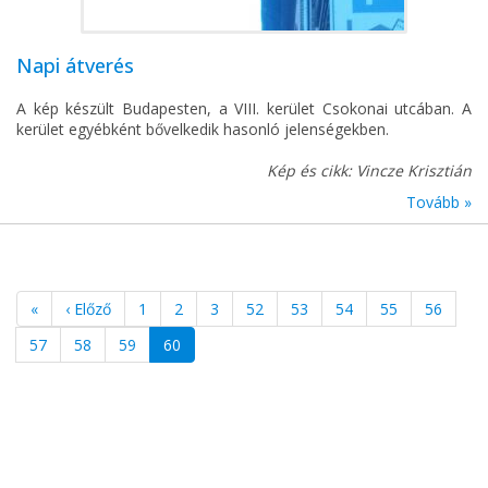
Napi átverés
A kép készült Budapesten, a VIII. kerület Csokonai utcában. A
kerület egyébként bővelkedik hasonló jelenségekben.
Kép és cikk: Vincze Krisztián
Tovább »
«
‹ Előző
1
2
3
52
53
54
55
56
57
58
59
60