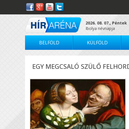
2026. 08. 07., Péntek
Ibolya névnapja
BELFÖLD
KÜLFÖLD
EGY MEGCSALÓ SZÜLŐ FELHORD