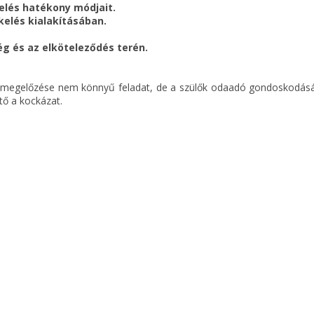
elés hatékony módjait.
elés kialakításában.
g és az elköteleződés terén.
k megelőzése nem könnyű feladat, de a szülők odaadó gondoskodásá
tő a kockázat.