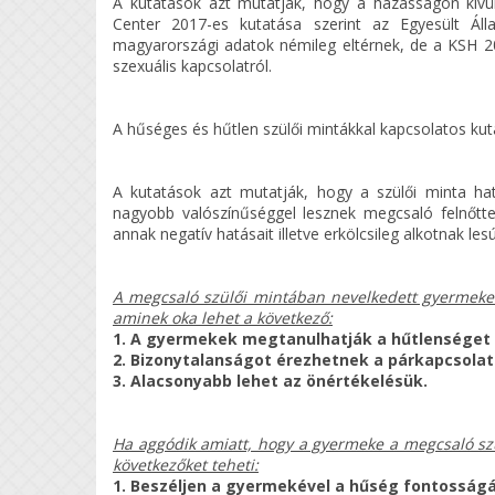
A kutatások azt mutatják, hogy a házasságon kívü
Center 2017-es kutatása szerint az Egyesült Ál
magyarországi adatok némileg eltérnek, de a KSH 2
szexuális kapcsolatról.
A hűséges és hűtlen szülői mintákkal kapcsolatos kut
A kutatások azt mutatják, hogy a szülői minta ha
nagyobb valószínűséggel lesznek megcsaló felnőttek
annak negatív hatásait illetve erkölcsileg alkotnak les
A megcsaló szülői mintában nevelkedett gyermekek
aminek oka lehet a következő:
1. A gyermekek megtanulhatják a hűtlenséget é
2. Bizonytalanságot érezhetnek a párkapcsola
3. Alacsonyabb lehet az önértékelésük.
Ha aggódik amiatt, hogy a gyermeke a megcsaló szü
következőket teheti:
1. Beszéljen a gyermekével a hűség fontosságá