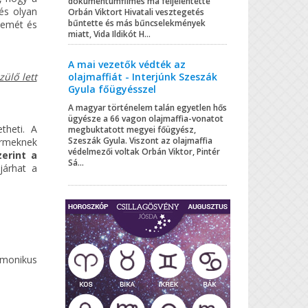
dokumentumfilmes ma feljelentette
és olyan
Orbán Viktort Hivatali vesztegetés
bűntette és más bűncselekmények
zemét és
miatt, Vida Ildikót H...
A mai vezetők védték az
ülő lett
olajmaffiát - Interjúnk Szeszák
Gyula főügyésszel
A magyar történelem talán egyetlen hős
ügyésze a 66 vagon olajmaffia-vonatot
theti. A
megbuktatott megyei főügyész,
Szeszák Gyula. Viszont az olajmaffia
ermeknek
védelmezői voltak Orbán Viktor, Pintér
erint a
Sá...
járhat a
monikus