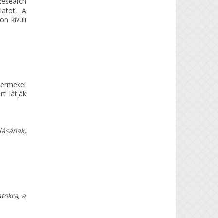
Research
latot. A
n kívüli
yermekei
t látják
lásának,
tokra, a