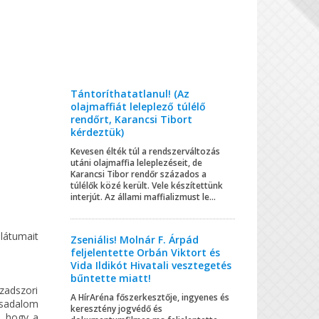
Tántoríthatatlanul! (Az
olajmaffiát leleplező túlélő
rendőrt, Karancsi Tibort
kérdeztük)
Kevesen élték túl a rendszerváltozás
utáni olajmaffia leleplezéseit, de
Karancsi Tibor rendőr százados a
túlélők közé került. Vele készítettünk
interjút. Az állami maffializmust le...
látumait
Zseniális! Molnár F. Árpád
feljelentette Orbán Viktort és
Vida Ildikót Hivatali vesztegetés
bűntette miatt!
zadszori
A HírAréna főszerkesztője, ingyenes és
rsadalom
keresztény jogvédő és
, hogy a