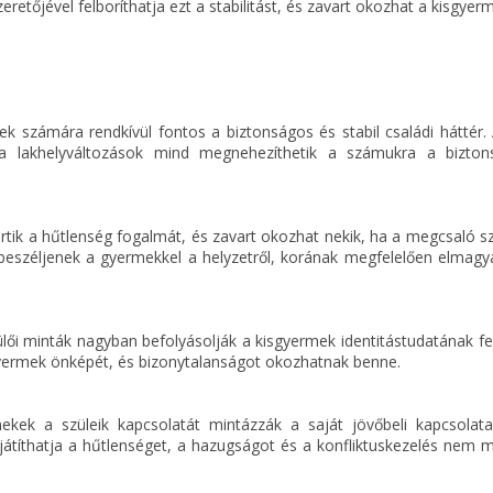
eretőjével felboríthatja ezt a stabilitást, és zavart okozhat a kisgyer
k számára rendkívül fontos a biztonságos és stabil családi háttér. 
s a lakhelyváltozások mind megnehezíthetik a számukra a bizton
ik a hűtlenség fogalmát, és zavart okozhat nekik, ha a megcsaló s
n beszéljenek a gyermekkel a helyzetről, korának megfelelően elmagy
ülői minták nagyban befolyásolják a kisgyermek identitástudatának fe
yermek önképét, és bizonytalanságot okozhatnak benne.
kek a szüleik kapcsolatát mintázzák a saját jövőbeli kapcsolata
játíthatja a hűtlenséget, a hazugságot és a konfliktuskezelés nem m