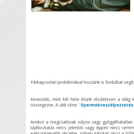
Párkapcsolati problémáival hozzánk is fordulhat segí
Kevesebb, mint két hete írtunk részletesen a vilá
összegezve. A cikk címe: "
Gyermekveszélyeztetés:
Amikor a megcsalónak súlyos vagy gyógyíthatatlan
tájékoztatás nincs jelentős vagy éppen nincs semmi
egészségesebb részébe, milyen károkat okoz a hűtle