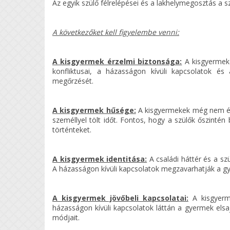
Az egyik szülő félrelépései és a lakhelymegosztás a sz
A következőket kell figyelembe venni:
A kisgyermek érzelmi biztonsága:
A kisgyermeke
konfliktusai, a házasságon kívüli kapcsolatok é
megőrzését.
A kisgyermek hűsége:
A kisgyermekek még nem ért
személlyel tölt időt. Fontos, hogy a szülők őszinté
történteket.
A kisgyermek identitása:
A családi háttér és a sz
A házasságon kívüli kapcsolatok megzavarhatják a g
A kisgyermek jövőbeli kapcsolatai:
A kisgyerme
házasságon kívüli kapcsolatok láttán a gyermek elsa
módjait.