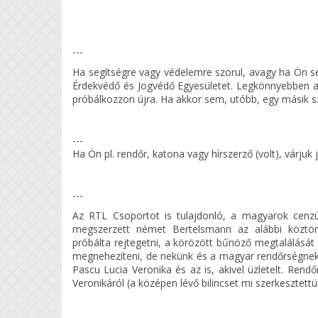
---
Ha segítségre vagy védelemre szorul, avagy ha Ön s
Érdekvédő és Jogvédő Egyesületet. Legkönnyebben a
próbálkozzon újra. Ha akkor sem, utóbb, egy másik sz
---
Ha Ön pl. rendőr, katona vagy hírszerző (volt), várj
---
Az RTL Csoportot is tulajdonló, a magyarok cenz
megszerzett német Bertelsmann az alábbi köztö
próbálta rejtegetni, a körözött bűnöző megtalálását
megnehezíteni, de nekünk és a magyar rendőrségne
Pascu Lucia Veronika és az is, akivel üzletelt. Rend
Veronikáról (a középen lévő bilincset mi szerkesztettü