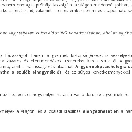
 hanem önmagát próbálja kiszolgálni a világon mindennél jobban, 
erkölcsi értékrend, valamint Isten és ember semmi és eltaposható s
en vagy teljesen külön élő szülők vonatkozásában, ahol az egyik sz
a házasságot, hanem a gyermek biztonságérzetét is veszélyezte
 ha zavaros és ellentmondásos üzeneteket kap a szüleitől. A gy
alomra, amit a házasságtörés alááshat.
A gyermekpszichológia sz
ntha a szülők elhagynák őt
, és ez súlyos következményekkel 
kar az életében, és hogy milyen hatással van a döntése a gyermekére.
élyek a világon, és a családi stabilitás
elengedhetetlen
a har