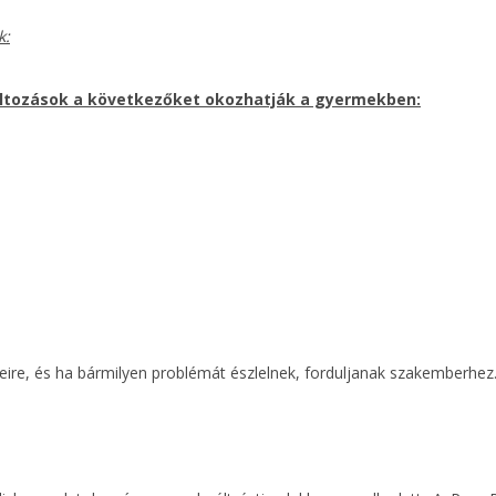
k:
változások a következőket okozhatják a gyermekben:
seire, és ha bármilyen problémát észlelnek, forduljanak szakemberhez