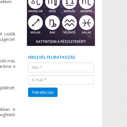
mekben.
A szülők
ságérzet
HÍRLEVÉL FELIRATKOZÁS
zülő más
arázva a
jlődését.
ikban. A
egfelelő