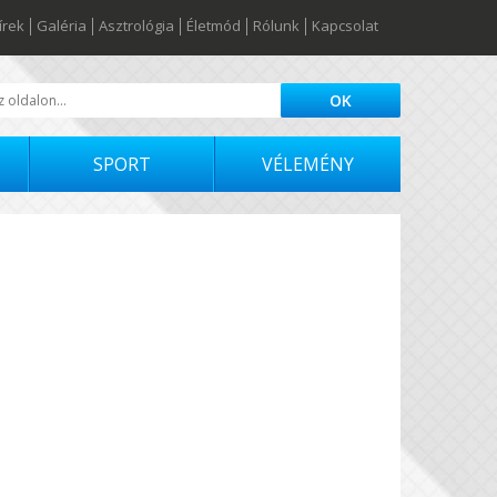
írek
Galéria
Asztrológia
Életmód
Rólunk
Kapcsolat
SPORT
VÉLEMÉNY