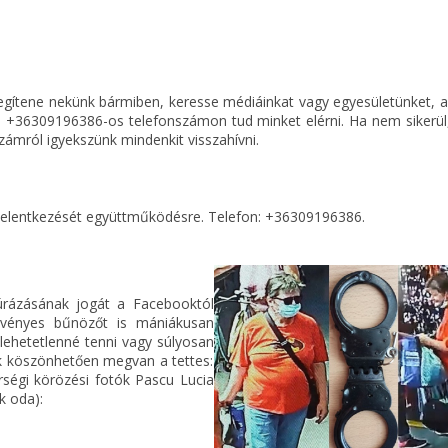
egítene nekünk bármiben, keresse médiáinkat vagy egyesületünket, 
 +36309196386-os telefonszámon tud minket elérni. Ha nem sikerül
ámról igyekszünk mindenkit visszahívni.
uk jelentkezését együttműködésre. Telefon: +36309196386.
úrázásának jogát a Facebooktól
rvényes bűnözőt is mániákusan
 lehetetlenné tenni vagy súlyosan
k köszönhetően megvan a tettes:
őrségi körözési fotók Pascu Lucia
k oda):