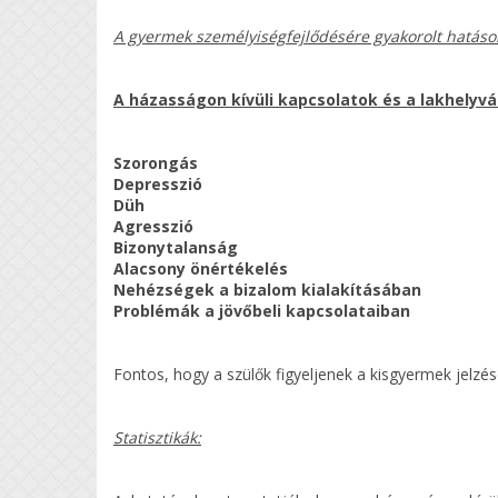
A gyermek személyiségfejlődésére gyakorolt ​​hatáso
A házasságon kívüli kapcsolatok és a lakhely
Szorongás
Depresszió
Düh
Agresszió
Bizonytalanság
Alacsony önértékelés
Nehézségek a bizalom kialakításában
Problémák a jövőbeli kapcsolataiban
Fontos, hogy a szülők figyeljenek a kisgyermek jelzé
Statisztikák: