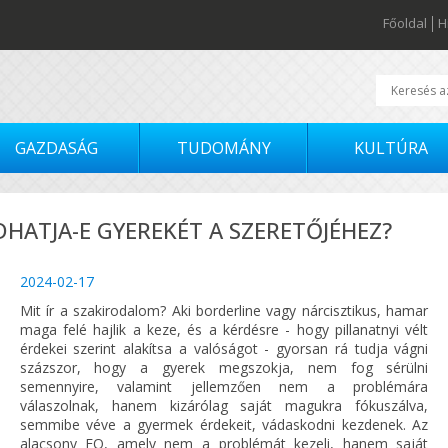
Főoldal
H
GAZDASÁG
TUDOMÁNY
KULTÚRA
HATJA-E GYEREKÉT A SZERETŐJÉHEZ?
2024-02-17
Mit ír a szakirodalom? Aki borderline vagy nárcisztikus, hamar
maga felé hajlik a keze, és a kérdésre - hogy pillanatnyi vélt
érdekei szerint alakítsa a valóságot - gyorsan rá tudja vágni
százszor, hogy a gyerek megszokja, nem fog sérülni
semennyire, valamint jellemzően nem a problémára
válaszolnak, hanem kizárólag saját magukra fókuszálva,
semmibe véve a gyermek érdekeit, vádaskodni kezdenek. Az
alacsony EQ, amely nem a problémát kezeli, hanem saját