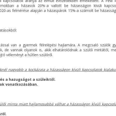
li kapcsolatok aránya az elmúlt évtizedekben emelkedett. A Pew 
lamokban a házasok 20%-a vallott be házasságon kívüli kapcso
020-as felmérése alapján a házaspárok 15%-a számolt be házasságo
atásokból:
tással van a gyermek félrelépési hajlamára. A megcsaló szülők g
, de vannak olyanok is, akik elhatárolódnak a szülői mintától, mer
újtó véleményt a hűtlen szülőről.
nél nagyobb a kockázata a házasságon kívüli kapcsolatok kialaku
s a hazugságot a szüleiktől.
tok vonatkozásában.
lői minta miatt hajlamosabbá válhat a házasságon kívüli kapcsola
ról.