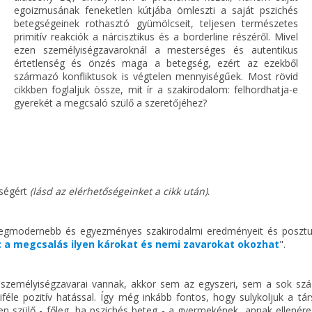
egoizmusának feneketlen kútjába ömleszti a saját pszichés
betegségeinek rothasztó gyümölcseit, teljesen természetes
primitív reakciók a nárcisztikus és a borderline részéről. Mivel
ezen személyiségzavaroknál a mesterséges és autentikus
értetlenség és önzés maga a betegség, ezért az ezekből
származó konfliktusok is végtelen mennyiségűek. Most rövid
cikkben foglaljuk össze, mit ír a szakirodalom: felhordhatja-e
gyerekét a megcsaló szülő a szeretőjéhez?
tségért
(lásd az elérhetőségeinket a cikk után)
.
g legmodernebb és egyezményes szakirodalmi eredményeit és posztu
 a megcsalás ilyen károkat és nemi zavarokat okozhat
".
 személyiségzavarai vannak, akkor sem az egyszeri, sem a sok szá
féle pozitív hatással. Így még inkább fontos, hogy sulykoljuk a tá
n szülő - főleg, ha pszichés beteg - a gyermekének, annak ellenére