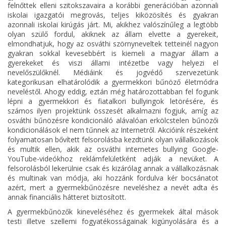
felnőttek elleni szitokszavaira a korábbi generációban azonnali
iskolai igazgatói megrovás, teljes kiközösítés és gyakran
azonnali iskolai kirúgás járt. Mi, akikhez valószínűleg a legtöbb
olyan szülő fordul, akiknek az állam elvette a gyerekeit,
elmondhatjuk, hogy az osváthi szörnyneveltek tetteinél nagyon
gyakran sokkal kevesebbért is kiemeli a magyar állam a
gyerekeket és viszi állami intézetbe vagy helyezi el
nevelőszülőknél. Médiáink és jogvédő szervezetünk
kategorikusan elhatárolódik a gyermekkori bűnöző életmódra
neveléstől. Ahogy eddig, eztán még határozottabban fel fogunk
lépni a gyermekkori és fiatalkori bullyingok letörésére, és
számos ilyen projektünk összesét alkalmazni fogjuk, amíg az
osváthi bűnözésre kondicionáló alávalóan erkölcstelen bűnözői
kondicionálások el nem tűnnek az Internetről. Akcióink részeként
folyamatosan bővített felsorolásba kezdtünk olyan vállalkozások
és multik ellen, akik az osváthi internetes bullying Google-
YouTube-videókhoz reklámfelületként adják a nevüket. A
felsorolásból lekerülnie csak és kizárólag annak a vállalkozásnak
és multinak van módja, aki hozzánk fordulva kér bocsánatot
azért, mert a gyermekbűnözésre neveléshez a nevét adta és
annak financiális hátteret biztosított.
A gyermekbűnözők kineveléséhez és gyermekek által mások
testi illetve szellemi fogyatékosságainak kigúnyolására és a