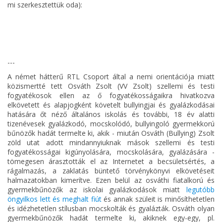
mi szerkesztettük oda):
---
A német hátterű RTL Csoport által a nemi orientációja miatt
közismertté tett Osváth Zsolt (VV Zsolt) szellemi és testi
fogyatékosok ellen az ő fogyatékosságaikra hivatkozva
elkövetett és alapjogként követelt bullyingjai és gyalázkodásai
hatására őt néző általános iskolás és további, 18 év alatti
tizenévesek gyalázkodó, mocskolódó, bullyingoló gyermekkorú
bűnözők hadát termelte ki, akik - miután Osváth (Bullying) Zsolt
zöld utat adott mindannyiuknak mások szellemi és testi
fogyatékosságai kigúnyolására, mocskolására, gyalázására -
tömegesen árasztották el az Internetet a becsületsértés, a
rágalmazás, a zaklatás büntető törvénykönyvi elkövetéseit
halmazatokban kimerítve. Ezen belül az osváthi fiatalkorú és
gyermekbűnözők az iskolai gyalázkodások miatt
legutóbb
öngyilkos lett és meghalt fiút
és annak szüleit is minősíthetetlen
és idézhetetlen stílusban mocskolták és gyalázták. Osváth olyan
gyermekbűnözők hadát termelte ki, akiknek egy-egy, pl.