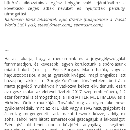
bűnözés áldozatainak egész bolygón való lejáratásához a
következő cégek adták nevüket és nyújtottak pénzügyi
támogatást:
Raiffeisen Bank lakáshitel, Epic drama (tulajdonosa a Viasat
World Ltd.), Jysk, steadyknee(.com), semrush(.com).
---
Ha azt akarja, hogy a médiumaink és a jogsegélyszolgálat
fennmaradjon, és kevesebb legyen körülöttünk a spórolásunk
miatti halott (mint pl. Fejes-Forgács Mária halála, vagy a
hajdúszoboszlói, a saját gyerekét kivégző, majd öngyilkos lett
házaspár, akiket a Google-YouTube törvénytelen betiltásai
miatti jogvédő munkánkra hivatkozva kellett elküldenünk, ezért
az egész család az életével fizetett 2017. szeptemberében), 1-2
ezer forinttal is támogathatja a HÍRHÁTTÉR MULTIMÉDIA és a
HírAréna Online munkáját. Továbbá míg az olyan fake news
gyűlöletmédiák, mint az RTL Klub vagy a HVG hazugságokat és
államilag megengedett tartalmakat tesznek közzé, addig mi
soha, sehol nem látott ismeretekkel gazdagítjuk a lakosságot.
Ezért (is) aki tenni akar a közjóért, anyagilag is segítheti