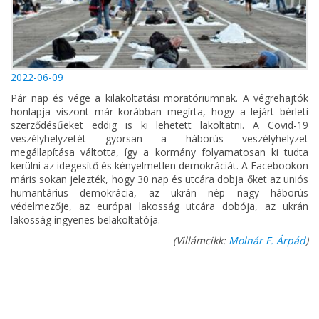
2022-06-09
Pár nap és vége a kilakoltatási moratóriumnak. A végrehajtók
honlapja viszont már korábban megírta, hogy a lejárt bérleti
szerződésűeket eddig is ki lehetett lakoltatni. A Covid-19
veszélyhelyzetét gyorsan a háborús veszélyhelyzet
megállapítása váltotta, így a kormány folyamatosan ki tudta
kerülni az idegesítő és kényelmetlen demokráciát. A Facebookon
máris sokan jelezték, hogy 30 nap és utcára dobja őket az uniós
humantárius demokrácia, az ukrán nép nagy háborús
védelmezője, az európai lakosság utcára dobója, az ukrán
lakosság ingyenes belakoltatója.
(Villámcikk:
Molnár F. Árpád
)