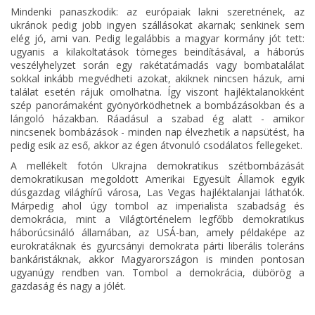
Mindenki panaszkodik: az európaiak lakni szeretnének, az
ukránok pedig jobb ingyen szállásokat akarnak; senkinek sem
elég jó, ami van. Pedig legalábbis a magyar kormány jót tett:
ugyanis a kilakoltatások tömeges beindításával, a háborús
veszélyhelyzet során egy rakétatámadás vagy bombatalálat
sokkal inkább megvédheti azokat, akiknek nincsen házuk, ami
találat esetén rájuk omolhatna. Így viszont hajléktalanokként
szép panorámaként gyönyörködhetnek a bombázásokban és a
lángoló házakban. Ráadásul a szabad ég alatt - amikor
nincsenek bombázások - minden nap élvezhetik a napsütést, ha
pedig esik az eső, akkor az égen átvonuló csodálatos fellegeket.
A mellékelt fotón Ukrajna demokratikus szétbombázását
demokratikusan megoldott Amerikai Egyesült Államok egyik
dúsgazdag világhírű városa, Las Vegas hajléktalanjai láthatók.
Márpedig ahol úgy tombol az imperialista szabadság és
demokrácia, mint a Világtörténelem legfőbb demokratikus
háborúcsináló államában, az USÁ-ban, amely példaképe az
eurokratáknak és gyurcsányi demokrata párti liberális toleráns
bankáristáknak, akkor Magyarországon is minden pontosan
ugyanúgy rendben van. Tombol a demokrácia, dübörög a
gazdaság és nagy a jólét.