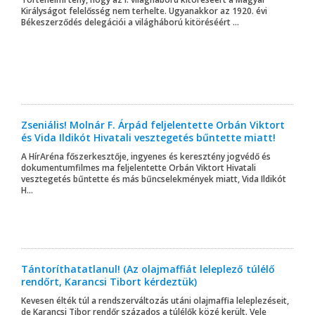
Királyságot felelősség nem terhelte. Ugyanakkor az 1920. évi
Békeszerződés delegációi a világháború kitöréséért ...
Zseniális! Molnár F. Árpád feljelentette Orbán Viktort
és Vida Ildikót Hivatali vesztegetés bűntette miatt!
A HírAréna főszerkesztője, ingyenes és keresztény jogvédő és
dokumentumfilmes ma feljelentette Orbán Viktort Hivatali
vesztegetés bűntette és más bűncselekmények miatt, Vida Ildikót
H...
Tántoríthatatlanul! (Az olajmaffiát leleplező túlélő
rendőrt, Karancsi Tibort kérdeztük)
Kevesen élték túl a rendszerváltozás utáni olajmaffia leleplezéseit,
de Karancsi Tibor rendőr százados a túlélők közé került. Vele