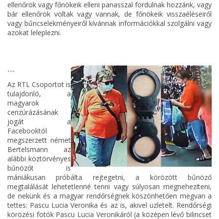
ellenőrök vagy főnökeik elleni panasszal fordulnak hozzánk, vagy
bár ellenőrök voltak vagy vannak, de főnökeik visszaéléseiről
vagy bűncselekményeiről kívánnak információkkal szolgálni vagy
azokat leleplezni.
---
Az RTL Csoportot is
tulajdonló, a
magyarok
cenzúrázásának
jogát a
Facebooktól
megszerzett német
Bertelsmann az
alábbi köztörvényes
bűnözőt is
mániákusan próbálta rejtegetni, a körözött bűnöző
megtalálását lehetetlenné tenni vagy súlyosan megnehezíteni,
de nekünk és a magyar rendőrségnek köszönhetően megvan a
tettes: Pascu Lucia Veronika és az is, akivel üzletelt. Rendőrségi
körözési fotók Pascu Lucia Veronikáról (a középen lévő bilincset