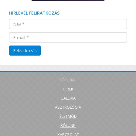
HÍRLEVÉL FELIRATKOZÁS
FŐOLDAL
HÍREK
GALÉRIA
ASZTROLÓGIA
ÉLETMÓD
RÓLUNK
KAPCSOLAT