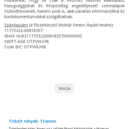
munkánkat, hogy ne csak a HVG-hez hasonló klikkvadász
hazugsággyárak és központilag engedélyezett szennylapok
működhessenek, hanem azok is, akik páratlan információkkal és
kordokumentumokkal szolgálhatnak.
Számlaszám
(a főszerkesztő Molnár Ferenc Árpád nevére):
11773322-00818357
IBAN: HU63117733220081835700000000
SWIFT-kód: OTPVHUHB
Code BIC: OTPVHUHB
Vissza
Titkolt tények: Trianon
Történelmi tény, hogy az I. világháború kitöréséért a Magyar