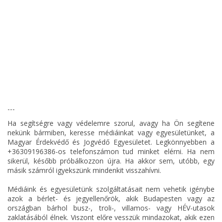
---
Ha segítségre vagy védelemre szorul, avagy ha Ön segítene
nekünk bármiben, keresse médiáinkat vagy egyesületünket, a
Magyar Érdekvédő és Jogvédő Egyesületet. Legkönnyebben a
+36309196386-os telefonszámon tud minket elérni. Ha nem
sikerül, később próbálkozzon újra. Ha akkor sem, utóbb, egy
másik számról igyekszünk mindenkit visszahívni.
Médiáink és egyesületünk szolgáltatásait nem vehetik igénybe
azok a bérlet- és jegyellenőrök, akik Budapesten vagy az
országban bárhol busz-, troli-, villamos- vagy HÉV-utasok
zaklatásából élnek. Viszont előre vesszük mindazokat, akik ezen